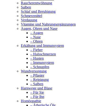
Raucherentwöhnung
Salben
Schlaf und Beruhigung
Schmerzmittel
Verdauung
Vitamine und Nahrungsergänzungen
Augen, Ohren und Nase
– Augen
– Nase
– Ohren
Erkältung und Immunsystem
– Fieber
– Halsschmerzen
– Husten
– Immunsystem
– Schnupfen
Wundversorgung
– Pflaster
– Reinigung
– Salben
Harnwege und Blase
– Für Sie
– Für Ihn
Homöopathie
– Ätherische Öle