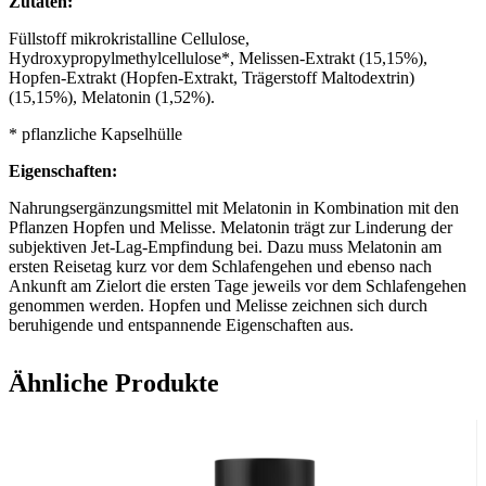
Zutaten:
Füllstoff mikrokristalline Cellulose,
Hydroxypropylmethylcellulose*, Melissen-Extrakt (15,15%),
Hopfen-Extrakt (Hopfen-Extrakt, Trägerstoff Maltodextrin)
(15,15%), Melatonin (1,52%).
* pflanzliche Kapselhülle
Eigenschaften:
Nahrungsergänzungsmittel mit Melatonin in Kombination mit den
Pflanzen Hopfen und Melisse. Melatonin trägt zur Linderung der
subjektiven Jet-Lag-Empfindung bei. Dazu muss Melatonin am
ersten Reisetag kurz vor dem Schlafengehen und ebenso nach
Ankunft am Zielort die ersten Tage jeweils vor dem Schlafengehen
genommen werden. Hopfen und Melisse zeichnen sich durch
beruhigende und entspannende Eigenschaften aus.
Hinweis: Melatoninhaltige Nahrungsergänzungsmittel nicht
Ähnliche Produkte
dauerhaft verwenden, sensible Personen (Kinder/Jugendliche,
Asthmatiker, Schwangere/Stillende, Personen mit entzündlichen
Erkrankungen bzw. mit Persönlichkeitsstörungen sowie Personen,
die Medikamente nehmen) sollten diese nur unter Rücksprache mit
dem Arzt anwenden.