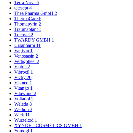
Terra Nova
5
tetesept
4
Thea Pharma GmbH
2
ThermaCare
6
Thomapyrin
2
Traumaplant
1
Tricovel
2
TWARDY GMBH
1
Ursapharm
11
Vagisan
1
Venostasin
2
Vertigoheel
2
Viatris
2
Vibrocil
1
Vichy
20
Vismed
1
Vitango
1
Vitawund
2
Voltadol
2
Weleda
8
Wellion
3
Wick
11
Wurzeltod
1
XYNDET-COSMETICS GMBH
1
Yomogi
1