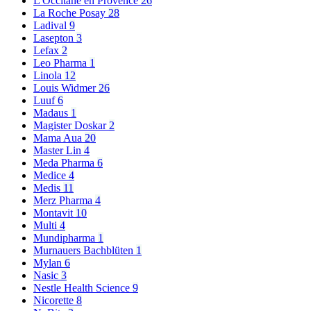
L'Occitane en Provence
26
La Roche Posay
28
Ladival
9
Lasepton
3
Lefax
2
Leo Pharma
1
Linola
12
Louis Widmer
26
Luuf
6
Madaus
1
Magister Doskar
2
Mama Aua
20
Master Lin
4
Meda Pharma
6
Medice
4
Medis
11
Merz Pharma
4
Montavit
10
Multi
4
Mundipharma
1
Murnauers Bachblüten
1
Mylan
6
Nasic
3
Nestle Health Science
9
Nicorette
8