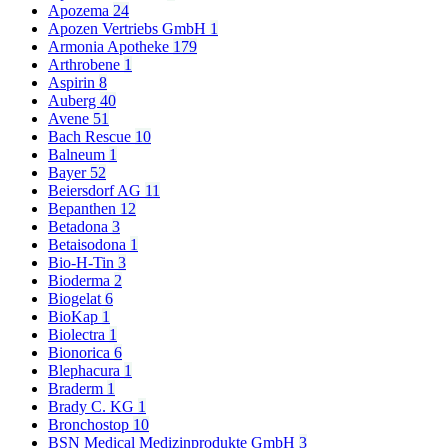
Apozema
24
Apozen Vertriebs GmbH
1
Armonia Apotheke
179
Arthrobene
1
Aspirin
8
Auberg
40
Avene
51
Bach Rescue
10
Balneum
1
Bayer
52
Beiersdorf AG
11
Bepanthen
12
Betadona
3
Betaisodona
1
Bio-H-Tin
3
Bioderma
2
Biogelat
6
BioKap
1
Biolectra
1
Bionorica
6
Blephacura
1
Braderm
1
Brady C. KG
1
Bronchostop
10
BSN Medical Medizinprodukte GmbH
3