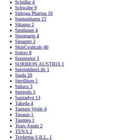
Schülke
4
Schwabe
9
Sidroga Pharma
16
Sigmapharm
15
Sikapur
2
Similasan
4
Sinomarin
4
Sinupret
3
SkinCeuticals
46
Solero
8
Sonnentor
3
SORBION AUSTRIA
1
SpermidineLife
1
Stada
20
Sterillium
1
Stilaxx
3
Strepsils
3
Supradyn
13
Takeda
4
Tantum Verde
4
Taoasis
1
Taumea
1
Tears Again
2
TENA
2
Teofarma S.R.L.
1