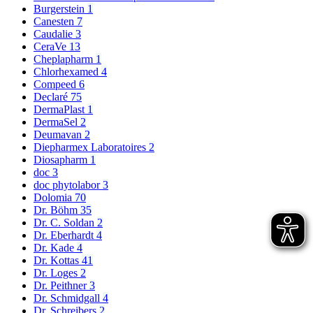
Burgerstein
1
Canesten
7
Caudalie
3
CeraVe
13
Cheplapharm
1
Chlorhexamed
4
Compeed
6
Declaré
75
DermaPlast
1
DermaSel
2
Deumavan
2
Diepharmex Laboratoires
2
Diosapharm
1
doc
3
doc phytolabor
3
Dolomia
70
Dr. Böhm
35
Dr. C. Soldan
2
Dr. Eberhardt
4
Dr. Kade
4
Dr. Kottas
41
Dr. Loges
2
Dr. Peithner
3
Dr. Schmidgall
4
Dr. Schreibers
2