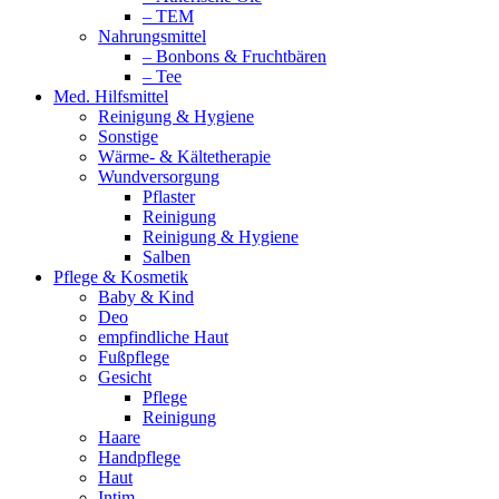
– TEM
Nahrungsmittel
– Bonbons & Fruchtbären
– Tee
Med. Hilfsmittel
Reinigung & Hygiene
Sonstige
Wärme- & Kältetherapie
Wundversorgung
Pflaster
Reinigung
Reinigung & Hygiene
Salben
Pflege & Kosmetik
Baby & Kind
Deo
empfindliche Haut
Fußpflege
Gesicht
Pflege
Reinigung
Haare
Handpflege
Haut
Intim