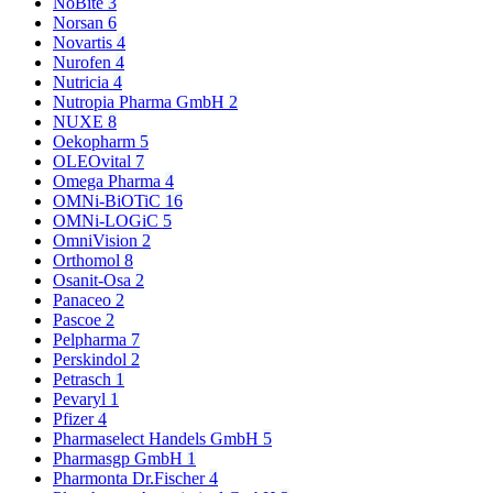
NoBite
3
Norsan
6
Novartis
4
Nurofen
4
Nutricia
4
Nutropia Pharma GmbH
2
NUXE
8
Oekopharm
5
OLEOvital
7
Omega Pharma
4
OMNi-BiOTiC
16
OMNi-LOGiC
5
OmniVision
2
Orthomol
8
Osanit-Osa
2
Panaceo
2
Pascoe
2
Pelpharma
7
Perskindol
2
Petrasch
1
Pevaryl
1
Pfizer
4
Pharmaselect Handels GmbH
5
Pharmasgp GmbH
1
Pharmonta Dr.Fischer
4