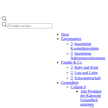
Products
search
Instagram
Shop
page
Eigenmarken
opens
in
hauseigene
new
Kosmetikprodukte
window
hauseigene
Nahrungsergänzungen
Familie & Co
Baby und Kind
Lust und Liebe
Schwangerschaft
Gesundheit
Column 0
Alle Produkte
der Kategorie
Gesundheit
anzeigen