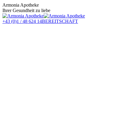
Zum
Armonia Apotheke
Inhalt
Ihrer Gesundheit zu liebe
springen
+43 (0)1 / 48 624 14
BEREITSCHAFT