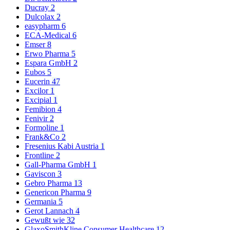
Ducray
2
Dulcolax
2
easypharm
6
ECA-Medical
6
Emser
8
Erwo Pharma
5
Espara GmbH
2
Eubos
5
Eucerin
47
Excilor
1
Excipial
1
Femibion
4
Fenivir
2
Formoline
1
Frank&Co
2
Fresenius Kabi Austria
1
Frontline
2
Gall-Pharma GmbH
1
Gaviscon
3
Gebro Pharma
13
Genericon Pharma
9
Germania
5
Gerot Lannach
4
Gewußt wie
32
GlaxoSmithKline Consumer Healthcare
12