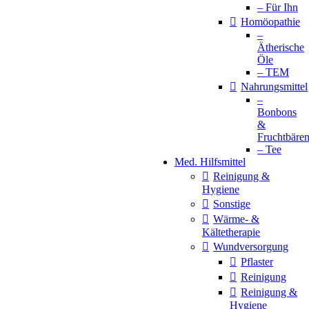
– Für Ihn
Homöopathie
–
Ätherische
Öle
– TEM
Nahrungsmittel
–
Bonbons
&
Fruchtbäre
– Tee
Med. Hilfsmittel
Reinigung &
Hygiene
Sonstige
Wärme- &
Kältetherapie
Wundversorgung
Pflaster
Reinigung
Reinigung &
Hygiene