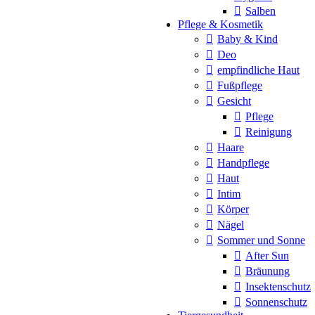
Salben
Pflege & Kosmetik
Baby & Kind
Deo
empfindliche Haut
Fußpflege
Gesicht
Pflege
Reinigung
Haare
Handpflege
Haut
Intim
Körper
Nägel
Sommer und Sonne
After Sun
Bräunung
Insektenschutz
Sonnenschutz