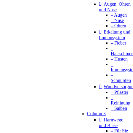
Augen, Ohren
und Nase
– Augen
– Nase
– Ohren
Erkältung und
Immunsystem
– Fieber
–
Halsschmer
– Husten
–
Immunsyst
–
Schnupfen
Wundversorgu
– Pflaster
–
Reinigung
– Salben
Column 3
Harnwege
und Blase
– Für Sie