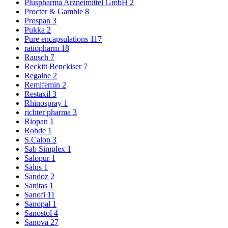
Pluspharma Arzneimittel GmbH
2
Procter & Gamble
8
Prospan
3
Pukka
2
Pure encapsulations
117
ratiopharm
18
Rausch
7
Reckitt Benckiser
7
Regaine
2
Remifemin
2
Restaxil
3
Rhinospray
1
richter pharma
3
Riopan
1
Rohde
1
S.Calon
3
Sab Simplex
1
Salopur
1
Salus
1
Sandoz
2
Sanitas
1
Sanofi
11
Sanopal
1
Sanostol
4
Sanova
27