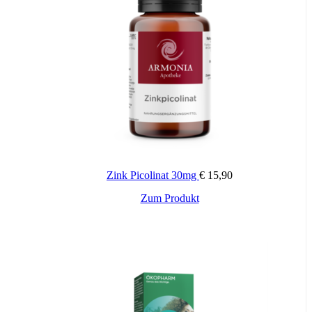
vegan
glutenfrei
lactosefrei
fructosefrei
Wichtige Hinweise:
Nahrungsergänzungsmittel stellen keinen Ersatz für eine
abwechslungsreiche und ausgewogene Ernährung sowie für eine
gesunde Lebensweise dar. Die angegebene empfohlene Tagesdosis
nicht überschreiten. Für Kinder unerreichbar aufbewahren.
Zink Picolinat 30mg
€
15,90
Zum Produkt