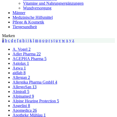
Vitamine und Nahrungsergänzungen
Wundversorgung
Männer
Medizinische Hilfsmittel
Pflege & Kosmetik
Tiergesundheit
Marken
a
b
c
d
e
f
g
h
i
j
k
l
m
n
o
p
r
s
t
u
v
w
x
y
z
A. Vogel
2
Adler Pharma
22
AGEPHA Pharma
5
Agiolax
1
Agwa
1
aidlab
8
Allergan
2
Allergika Pharma GmbH
4
AllergoSan
13
Almirall
5
Alpinamed
9
Alpine Hearing Protection
5
Angelini
8
Apomedica
26
Apotheke Mühlau
1