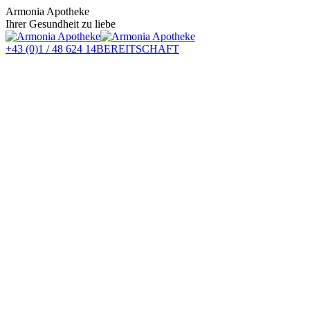
Zum
Armonia Apotheke
Inhalt
Ihrer Gesundheit zu liebe
springen
+43 (0)1 / 48 624 14
BEREITSCHAFT