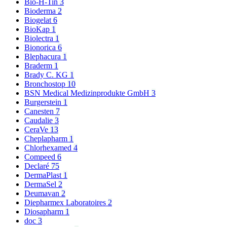
Bio-H-Tin
3
Bioderma
2
Biogelat
6
BioKap
1
Biolectra
1
Bionorica
6
Blephacura
1
Braderm
1
Brady C. KG
1
Bronchostop
10
BSN Medical Medizinprodukte GmbH
3
Burgerstein
1
Canesten
7
Caudalie
3
CeraVe
13
Cheplapharm
1
Chlorhexamed
4
Compeed
6
Declaré
75
DermaPlast
1
DermaSel
2
Deumavan
2
Diepharmex Laboratoires
2
Diosapharm
1
doc
3