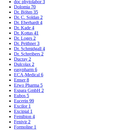
doc phytolabor
3
Dolomia
70
Dr. Böhm
35
Dr. C. Soldan
2
Dr. Eberhardt
4
Dr. Kade
4
Dr. Kottas
41
Dr. Loges
2
Dr. Peithner
3
Dr. Schmidgall
4
Dr. Schreibers
2
Ducray
2
Dulcolax
2
easypharm
6
ECA-Medical
6
Emser
8
Erwo Pharma
5
Espara GmbH
2
Eubos
5
Eucerin
99
Excilor
1
Excipial
1
Femibion
4
Fenivir
2
Formoline
1