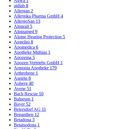
Agwa
1
aidlab
8
Allergan
2
Allergika Pharma GmbH
4
AllergoSan
13
Almirall
5
Alpinamed
9
Alpine Hearing Protection
5
Angelini
8
Apomedica
6
Apotheke Mühlau
1
Apozema
5
Apozen Vertriebs GmbH
1
Armonia Apotheke
179
Arthrobene
1
Aspirin
8
Auberg
40
Avene
51
Bach Rescue
10
Balneum
1
Bayer
52
Beiersdorf AG
11
Bepanthen
12
Betadona
3
Betaisodona
1