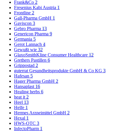
Frank&Co
2
Fresenius Kabi Austria
1
Frontline
2
Gall-Pharma GmbH
1
Gaviscon
3
Gebro Pharma
13
Genericon Pharma
9
Germania
5
Gerot Lannach
4
Gewußt wie
32
GlaxoSmithKline Consumer Healthcare
12
Grethers Pastillen
6
Grippostad
2
guterrat Gesundheitsprodukte GmbH & Co KG
3
Hafesan
5
Hager Pharma GmbH
2
Hansaplast
16
Healing herbs
6
heat it
2
Heel
13
Helfe
1
Hermes Arzneimittel GmbH
2
Hexal
1
HWS-OTC
3
InfectoPharm
1