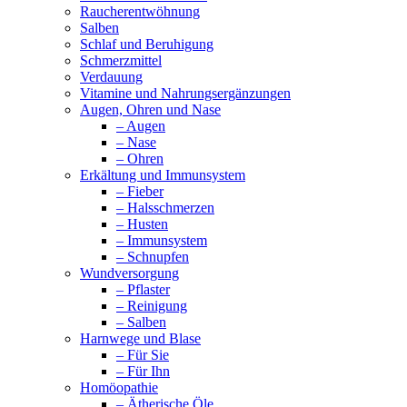
Raucherentwöhnung
Salben
Schlaf und Beruhigung
Schmerzmittel
Verdauung
Vitamine und Nahrungsergänzungen
Augen, Ohren und Nase
– Augen
– Nase
– Ohren
Erkältung und Immunsystem
– Fieber
– Halsschmerzen
– Husten
– Immunsystem
– Schnupfen
Wundversorgung
– Pflaster
– Reinigung
– Salben
Harnwege und Blase
– Für Sie
– Für Ihn
Homöopathie
– Ätherische Öle