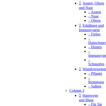
Augen, Ohren
und Nase
– Augen
– Nase
– Ohren
Erkältung und
Immunsystem
– Fieber
–
Halsschmer
– Husten
–
Immunsyst
–
Schnupfen
Wundversorgu
– Pflaster
–
Reinigung
– Salben
Column 3
Harnwege
und Blase
– Für Sie