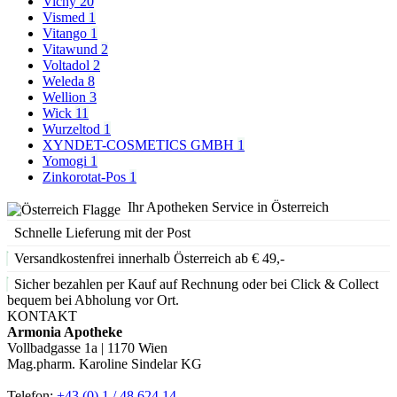
Vichy
20
Vismed
1
Vitango
1
Vitawund
2
Voltadol
2
Weleda
8
Wellion
3
Wick
11
Wurzeltod
1
XYNDET-COSMETICS GMBH
1
Yomogi
1
Zinkorotat-Pos
1
Ihr Apotheken Service in Österreich
Schnelle Lieferung mit der Post
Versandkostenfrei innerhalb Österreich ab € 49,-
Sicher bezahlen per Kauf auf Rechnung oder bei Click & Collect
bequem bei Abholung vor Ort.
KONTAKT
Armonia Apotheke
Vollbadgasse 1a | 1170 Wien
Mag.pharm. Karoline Sindelar KG
Telefon:
+43 (0) 1 / 48 624 14