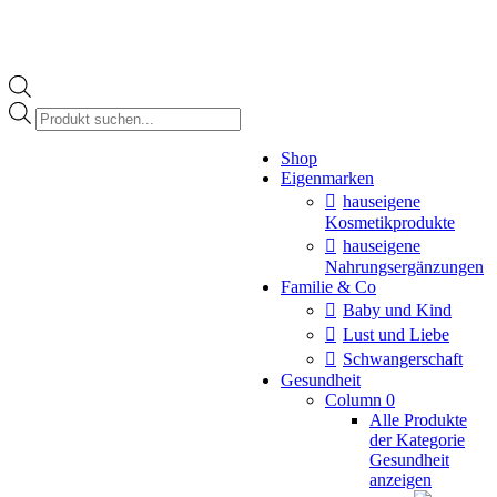
Products
search
Instagram
Shop
page
Eigenmarken
opens
in
hauseigene
new
Kosmetikprodukte
window
hauseigene
Nahrungsergänzungen
Familie & Co
Baby und Kind
Lust und Liebe
Schwangerschaft
Gesundheit
Column 0
Alle Produkte
der Kategorie
Gesundheit
anzeigen