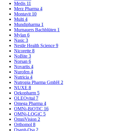
Medis
11
Merz Pharma
4
Montavit
10
Multi
4
Mundipharma
1
Murnauers Bachblüten
1
Mylan
6
Nasic
3
Nestle Health Science
9
Nicorette
8
NoBite
3
Norsan
6
Novartis
4
Nurofen
4
Nutricia
4
Nutropia Pharma GmbH
2
NUXE
8
Oekopharm
5
OLEOvital
7
Omega Pharma
4
OMNi-BiOTiC
16
OMNi-LOGiC
5
OmniVision
2
Orthomol
8
Osanit-Osa
2