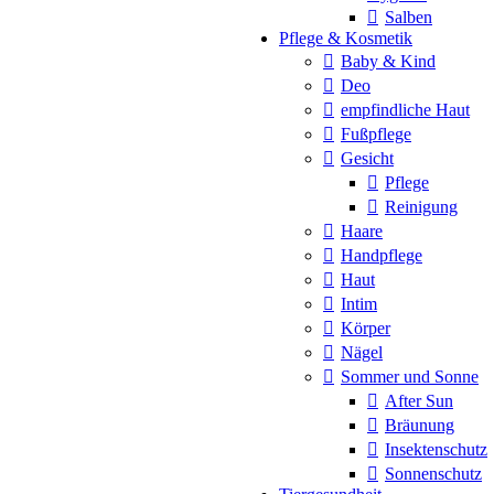
Salben
Pflege & Kosmetik
Baby & Kind
Deo
empfindliche Haut
Fußpflege
Gesicht
Pflege
Reinigung
Haare
Handpflege
Haut
Intim
Körper
Nägel
Sommer und Sonne
After Sun
Bräunung
Insektenschutz
Sonnenschutz