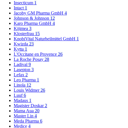
Insecticum
1
Intact
1
Jacoby GM Pharma GmbH
4
Johnson & Johnson
12
Karo Pharma GmbH
4
Kijimea
3
Klosterfrau
15
KnobiVital Naturheilmittel GmbH
1
Kwizda
23
Kytta
1
L'Occitane en Provence
26
La Roche Posay
28
Ladival
9
Lasepton
3
Lefax
2
Leo Pharma
1
Linola
12
Louis Widmer
26
Luuf
6
Madaus
1
Magister Doskar
2
Mama Aua
20
Master Lin
4
Meda Pharma
6
Medice
4