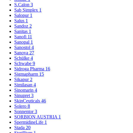
S.Calon
3
Sab Simplex
1
Salopur
1
Salus
1
Sandoz
2
Sanitas
1
Sanofi
11
Sanopal
1
Sanostol
4
Sanova
27
Schülke
4
Schwabe
9
Sidroga Pharma
16
Sigmapharm
15
Sikapur
2
Similasan
4
Sinomarin
4
Sinupret
3
SkinCeuticals
46
Solero
8
Sonnentor
3
SORBION AUSTRIA
1
SpermidineLife
1
Stada
20
Sterillium
1