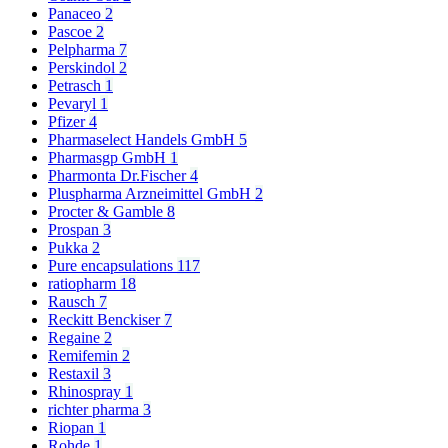
Panaceo
2
Pascoe
2
Pelpharma
7
Perskindol
2
Petrasch
1
Pevaryl
1
Pfizer
4
Pharmaselect Handels GmbH
5
Pharmasgp GmbH
1
Pharmonta Dr.Fischer
4
Pluspharma Arzneimittel GmbH
2
Procter & Gamble
8
Prospan
3
Pukka
2
Pure encapsulations
117
ratiopharm
18
Rausch
7
Reckitt Benckiser
7
Regaine
2
Remifemin
2
Restaxil
3
Rhinospray
1
richter pharma
3
Riopan
1
Rohde
1