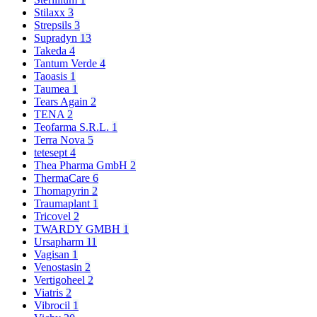
Stilaxx
3
Strepsils
3
Supradyn
13
Takeda
4
Tantum Verde
4
Taoasis
1
Taumea
1
Tears Again
2
TENA
2
Teofarma S.R.L.
1
Terra Nova
5
tetesept
4
Thea Pharma GmbH
2
ThermaCare
6
Thomapyrin
2
Traumaplant
1
Tricovel
2
TWARDY GMBH
1
Ursapharm
11
Vagisan
1
Venostasin
2
Vertigoheel
2
Viatris
2
Vibrocil
1