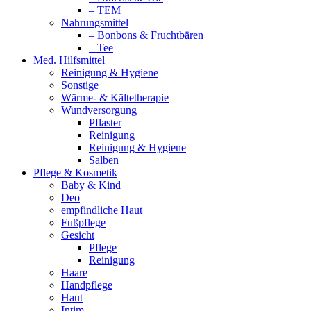
– TEM
Nahrungsmittel
– Bonbons & Fruchtbären
– Tee
Med. Hilfsmittel
Reinigung & Hygiene
Sonstige
Wärme- & Kältetherapie
Wundversorgung
Pflaster
Reinigung
Reinigung & Hygiene
Salben
Pflege & Kosmetik
Baby & Kind
Deo
empfindliche Haut
Fußpflege
Gesicht
Pflege
Reinigung
Haare
Handpflege
Haut
Intim