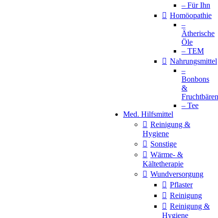
– Für Ihn
Homöopathie
–
Ätherische
Öle
– TEM
Nahrungsmittel
–
Bonbons
&
Fruchtbäre
– Tee
Med. Hilfsmittel
Reinigung &
Hygiene
Sonstige
Wärme- &
Kältetherapie
Wundversorgung
Pflaster
Reinigung
Reinigung &
Hygiene