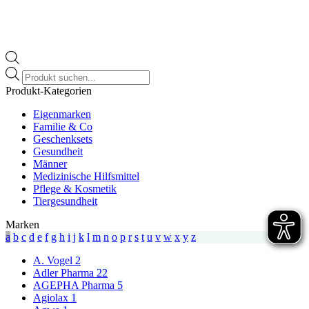
Products
search
Produkt-Kategorien
Eigenmarken
Familie & Co
Geschenksets
Gesundheit
Männer
Medizinische Hilfsmittel
Pflege & Kosmetik
Tiergesundheit
Marken
a
b
c
d
e
f
g
h
i
j
k
l
m
n
o
p
r
s
t
u
v
w
x
y
z
A. Vogel
2
Adler Pharma
22
AGEPHA Pharma
5
Agiolax
1