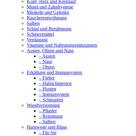
Kopf, Herz und Kreislauf
Mund und Zahnhygiene
Muskeln und Gelenke
Raucherentwöhnung
Salben
Schlaf und Beruhigung
Schmerzmittel
Verdauung
Vitamine und Nahrungsergänzungen
Augen, Ohren und Nase
– Augen
– Nase
– Ohren
Erkältung und Immunsystem
– Fieber
– Halsschmerzen
– Husten
– Immunsystem
– Schnupfen
Wundversorgung
– Pflaster
– Reinigung
– Salben
Harnwege und Blase
– Für Sie