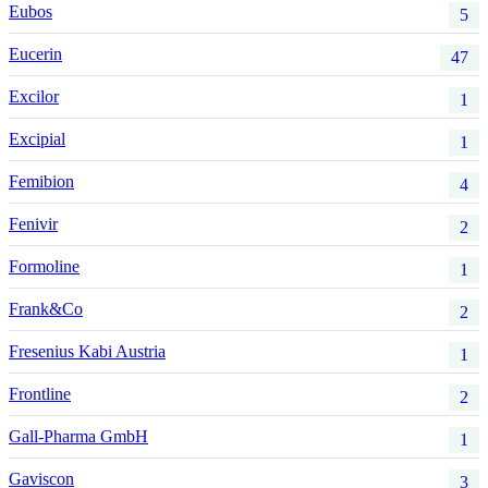
Eubos
5
Eucerin
47
Excilor
1
Excipial
1
Femibion
4
Fenivir
2
Formoline
1
Frank&Co
2
Fresenius Kabi Austria
1
Frontline
2
Gall-Pharma GmbH
1
Gaviscon
3