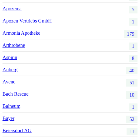
Apozema
5
Apozen Vertriebs GmbH
1
Armonia Apotheke
179
Arthrobene
1
Aspirin
8
Auberg
40
Avene
51
Bach Rescue
10
Balneum
1
Bayer
52
Beiersdorf AG
11