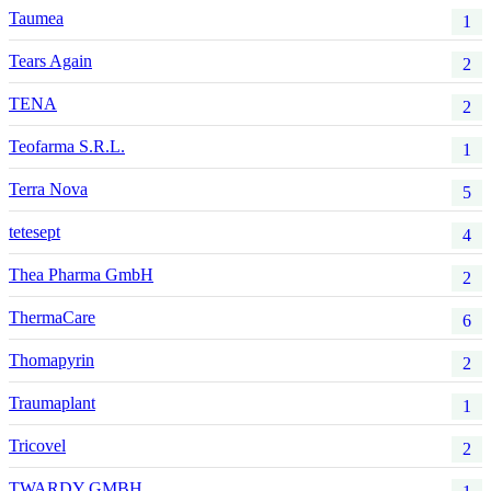
Taumea
1
Tears Again
2
TENA
2
Teofarma S.R.L.
1
Terra Nova
5
tetesept
4
Thea Pharma GmbH
2
ThermaCare
6
Thomapyrin
2
Traumaplant
1
Tricovel
2
TWARDY GMBH