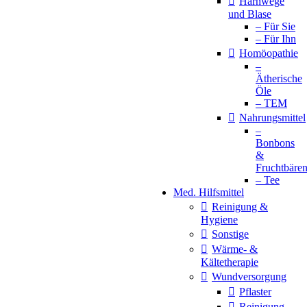
Harnwege
und Blase
– Für Sie
– Für Ihn
Homöopathie
–
Ätherische
Öle
– TEM
Nahrungsmittel
–
Bonbons
&
Fruchtbäre
– Tee
Med. Hilfsmittel
Reinigung &
Hygiene
Sonstige
Wärme- &
Kältetherapie
Wundversorgung
Pflaster
Reinigung