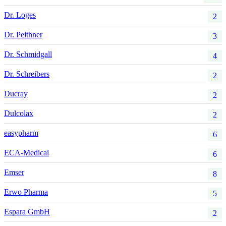
Dr. Loges
2
Dr. Peithner
3
Dr. Schmidgall
4
Dr. Schreibers
2
Ducray
2
Dulcolax
2
easypharm
6
ECA-Medical
6
Emser
8
Erwo Pharma
5
Espara GmbH
2