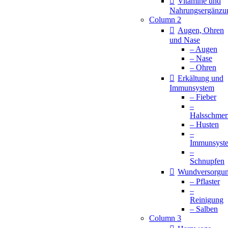
Vitamine und
Nahrungsergänzu
Column 2
Augen, Ohren
und Nase
– Augen
– Nase
– Ohren
Erkältung und
Immunsystem
– Fieber
–
Halsschmer
– Husten
–
Immunsyst
–
Schnupfen
Wundversorgu
– Pflaster
–
Reinigung
– Salben
Column 3