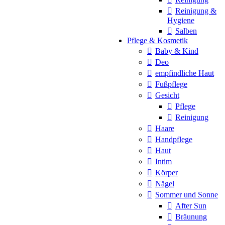
Reinigung &
Hygiene
Salben
Pflege & Kosmetik
Baby & Kind
Deo
empfindliche Haut
Fußpflege
Gesicht
Pflege
Reinigung
Haare
Handpflege
Haut
Intim
Körper
Nägel
Sommer und Sonne
After Sun
Bräunung