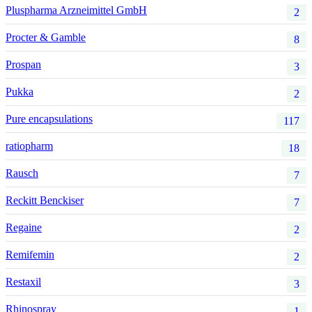
Pluspharma Arzneimittel GmbH
2
Procter & Gamble
8
Prospan
3
Pukka
2
Pure encapsulations
117
ratiopharm
18
Rausch
7
Reckitt Benckiser
7
Regaine
2
Remifemin
2
Restaxil
3
Rhinospray
1