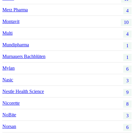
Merz Pharma
4
Montavit
10
Multi
4
Mundipharma
1
Murnauers Bachblüten
1
Mylan
6
Nasic
3
Nestle Health Science
9
Nicorette
8
NoBite
3
Norsan
6