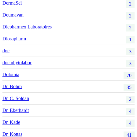
DermaSel
2
Deumavan
2
Diepharmex Laboratoires
2
Diosapharm
1
doc
3
doc phytolabor
3
Dolomia
70
Dr. Böhm
35
Dr. C. Soldan
2
Dr. Eberhardt
4
Dr. Kade
4
Dr. Kottas
41