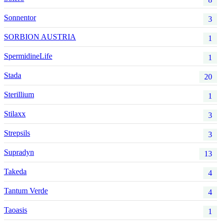
Sonnentor
3
SORBION AUSTRIA
1
SpermidineLife
1
Stada
20
Sterillium
1
Stilaxx
3
Strepsils
3
Supradyn
13
Takeda
4
Tantum Verde
4
Taoasis
1