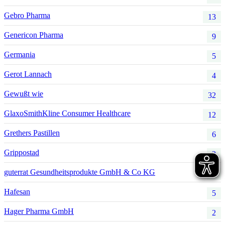
Gebro Pharma
13
Genericon Pharma
9
Germania
5
Gerot Lannach
4
Gewußt wie
32
GlaxoSmithKline Consumer Healthcare
12
Grethers Pastillen
6
Grippostad
2
guterrat Gesundheitsprodukte GmbH & Co KG
3
Hafesan
5
Hager Pharma GmbH
2