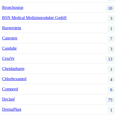
Bronchostop
10
BSN Medical Medizinprodukte GmbH
3
Burgerstein
1
Canesten
7
Caudalie
3
CeraVe
13
Cheplapharm
1
Chlorhexamed
4
Compeed
6
Declaré
75
DermaPlast
1