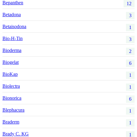
Bepanthen
12
Betadona
3
Betaisodona
1
Bio-H-Tin
3
Bioderma
2
Biogelat
6
BioKap
1
Biolectra
1
Bionorica
6
Blephacura
1
Braderm
1
Brady C. KG
1