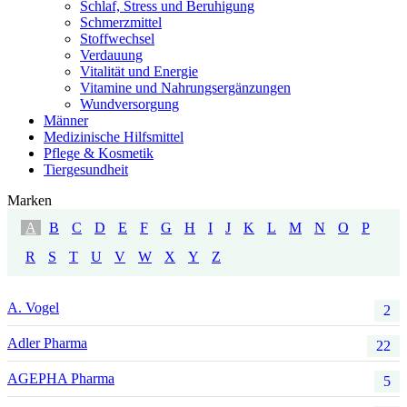
Schlaf, Stress und Beruhigung
Schmerzmittel
Stoffwechsel
Verdauung
Vitalität und Energie
Vitamine und Nahrungsergänzungen
Wundversorgung
Männer
Medizinische Hilfsmittel
Pflege & Kosmetik
Tiergesundheit
Marken
A
B
C
D
E
F
G
H
I
J
K
L
M
N
O
P
R
S
T
U
V
W
X
Y
Z
A. Vogel
2
Adler Pharma
22
AGEPHA Pharma
5