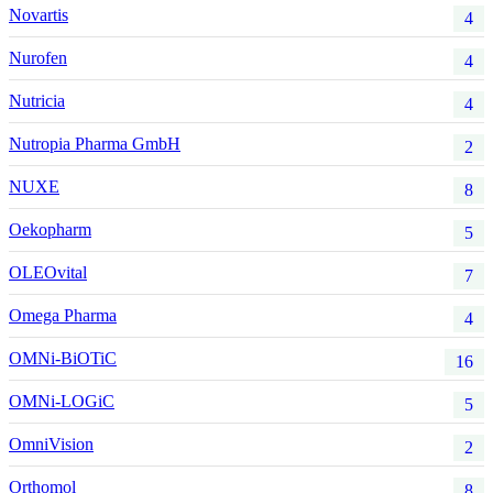
Novartis
4
Nurofen
4
Nutricia
4
Nutropia Pharma GmbH
2
NUXE
8
Oekopharm
5
OLEOvital
7
Omega Pharma
4
OMNi-BiOTiC
16
OMNi-LOGiC
5
OmniVision
2
Orthomol
8