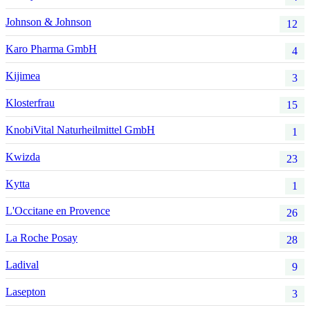
Johnson & Johnson
12
Karo Pharma GmbH
4
Kijimea
3
Klosterfrau
15
KnobiVital Naturheilmittel GmbH
1
Kwizda
23
Kytta
1
L'Occitane en Provence
26
La Roche Posay
28
Ladival
9
Lasepton
3