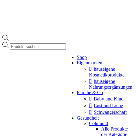
Products
search
Instagram
Shop
page
Eigenmarken
opens
in
hauseigene
new
Kosmetikprodukte
window
hauseigene
Nahrungsergänzungen
Familie & Co
Baby und Kind
Lust und Liebe
Schwangerschaft
Gesundheit
Column 0
Alle Produkte
der Kategorie