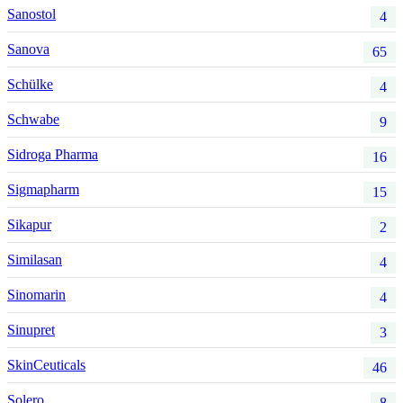
Sanostol
4
Sanova
65
Schülke
4
Schwabe
9
Sidroga Pharma
16
Sigmapharm
15
Sikapur
2
Similasan
4
Sinomarin
4
Sinupret
3
SkinCeuticals
46
Solero
8