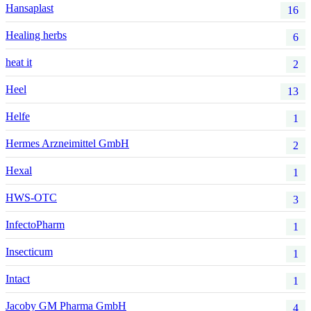
Hansaplast
16
Healing herbs
6
heat it
2
Heel
13
Helfe
1
Hermes Arzneimittel GmbH
2
Hexal
1
HWS-OTC
3
InfectoPharm
1
Insecticum
1
Intact
1
Jacoby GM Pharma GmbH
4