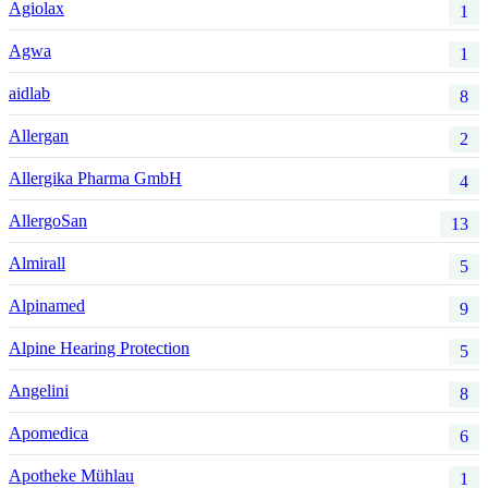
Agiolax
1
Agwa
1
aidlab
8
Allergan
2
Allergika Pharma GmbH
4
AllergoSan
13
Almirall
5
Alpinamed
9
Alpine Hearing Protection
5
Angelini
8
Apomedica
6
Apotheke Mühlau
1