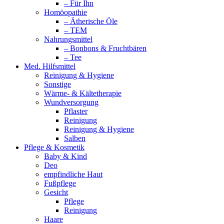
– Für Ihn
Homöopathie
– Ätherische Öle
– TEM
Nahrungsmittel
– Bonbons & Fruchtbären
– Tee
Med. Hilfsmittel
Reinigung & Hygiene
Sonstige
Wärme- & Kältetherapie
Wundversorgung
Pflaster
Reinigung
Reinigung & Hygiene
Salben
Pflege & Kosmetik
Baby & Kind
Deo
empfindliche Haut
Fußpflege
Gesicht
Pflege
Reinigung
Haare