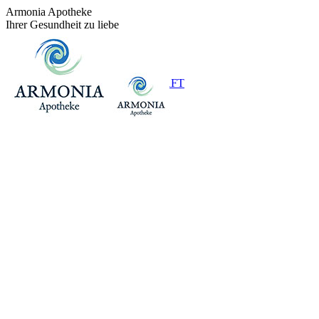
Zum
Armonia Apotheke
Inhalt
Ihrer Gesundheit zu liebe
springen
+43 (0)1 / 48 624 14
BEREITSCHAFT