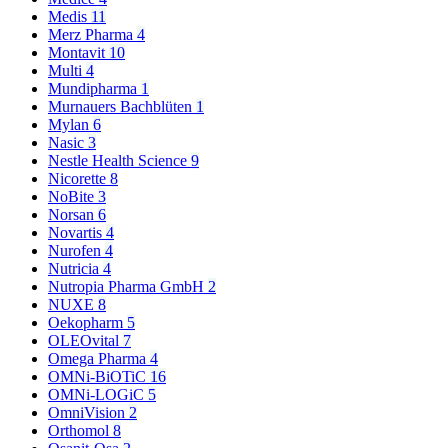
Medis
11
Merz Pharma
4
Montavit
10
Multi
4
Mundipharma
1
Murnauers Bachblüten
1
Mylan
6
Nasic
3
Nestle Health Science
9
Nicorette
8
NoBite
3
Norsan
6
Novartis
4
Nurofen
4
Nutricia
4
Nutropia Pharma GmbH
2
NUXE
8
Oekopharm
5
OLEOvital
7
Omega Pharma
4
OMNi-BiOTiC
16
OMNi-LOGiC
5
OmniVision
2
Orthomol
8