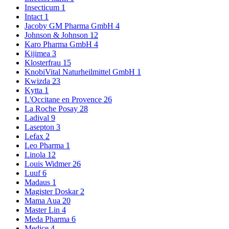
Insecticum
1
Intact
1
Jacoby GM Pharma GmbH
4
Johnson & Johnson
12
Karo Pharma GmbH
4
Kijimea
3
Klosterfrau
15
KnobiVital Naturheilmittel GmbH
1
Kwizda
23
Kytta
1
L'Occitane en Provence
26
La Roche Posay
28
Ladival
9
Lasepton
3
Lefax
2
Leo Pharma
1
Linola
12
Louis Widmer
26
Luuf
6
Madaus
1
Magister Doskar
2
Mama Aua
20
Master Lin
4
Meda Pharma
6
Medice
4