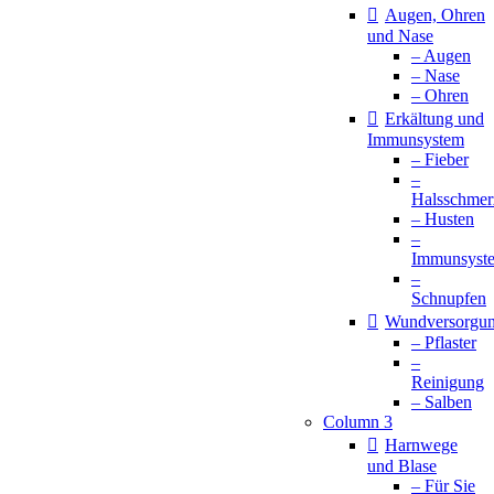
Augen, Ohren
und Nase
– Augen
– Nase
– Ohren
Erkältung und
Immunsystem
– Fieber
–
Halsschmer
– Husten
–
Immunsyst
–
Schnupfen
Wundversorgu
– Pflaster
–
Reinigung
– Salben
Column 3
Harnwege
und Blase
– Für Sie