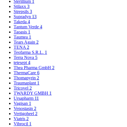
Sterillium
1
Stilaxx
3
Strepsils
3
Supradyn
13
Takeda
4
Tantum Verde
4
Taoasis
1
Taumea
1
Tears Again
2
TENA
2
Teofarma S.R.L.
1
Terra Nova
5
tetesept
4
Thea Pharma GmbH
2
ThermaCare
6
Thomapyrin
2
Traumaplant
1
Tricovel
2
TWARDY GMBH
1
Ursapharm
11
Vagisan
1
Venostasin
2
Vertigoheel
2
Viatris
2
Vibrocil
1