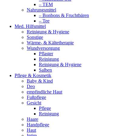
– TEM
Nahrungsmittel
– Bonbons & Fruchtbären
– Tee
Med. Hilfsmittel
Reinigung & Hygiene
Sonstige
Wärme- & Kältetherapie
Wundversorgung
Pflaster
Reinigung
Reinigung & Hygiene
Salben
Pflege & Kosmetik
Baby & Kind
Deo
empfindliche Haut
Fußpflege
Gesicht
Pflege
Reinigung
Haare
Handpflege
Haut
Intim