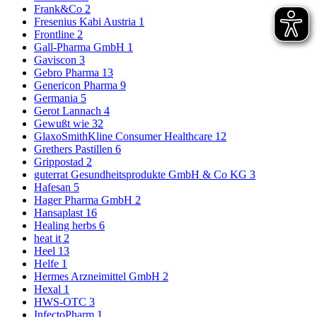
Frank&Co
2
Fresenius Kabi Austria
1
Frontline
2
Gall-Pharma GmbH
1
Gaviscon
3
Gebro Pharma
13
Genericon Pharma
9
Germania
5
Gerot Lannach
4
Gewußt wie
32
GlaxoSmithKline Consumer Healthcare
12
Grethers Pastillen
6
Grippostad
2
guterrat Gesundheitsprodukte GmbH & Co KG
3
Hafesan
5
Hager Pharma GmbH
2
Hansaplast
16
Healing herbs
6
heat it
2
Heel
13
Helfe
1
Hermes Arzneimittel GmbH
2
Hexal
1
HWS-OTC
3
InfectoPharm
1