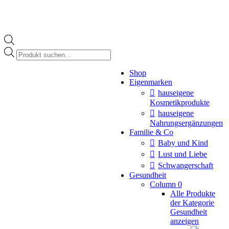
Products
search
Instagram
Shop
page
Eigenmarken
opens
in
hauseigene
new
Kosmetikprodukte
window
hauseigene
Nahrungsergänzungen
Familie & Co
Baby und Kind
Lust und Liebe
Schwangerschaft
Gesundheit
Column 0
Alle Produkte
der Kategorie
Gesundheit
anzeigen