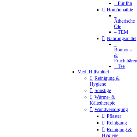
– Für Ihn
Homöopathie
–
Ätherische
Öle
– TEM
Nahrungsmittel
–
Bonbons
&
Fruchtbäre
– Tee
Med. Hilfsmittel
Reinigung &
Hygiene
Sonstige
Wärme- &
Kältetherapie
Wundversorgung
Pflaster
Reinigung
Reinigung &
Hygiene