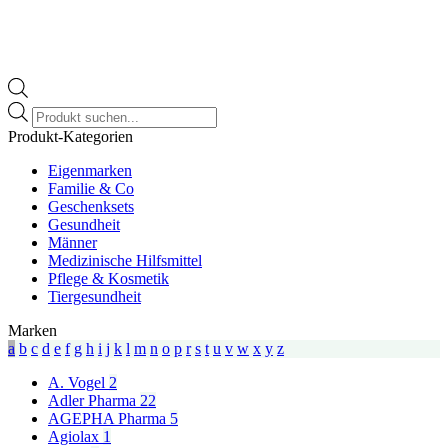
Products
search
Produkt-Kategorien
Eigenmarken
Familie & Co
Geschenksets
Gesundheit
Männer
Medizinische Hilfsmittel
Pflege & Kosmetik
Tiergesundheit
Marken
a
b
c
d
e
f
g
h
i
j
k
l
m
n
o
p
r
s
t
u
v
w
x
y
z
A. Vogel
2
Adler Pharma
22
AGEPHA Pharma
5
Agiolax
1