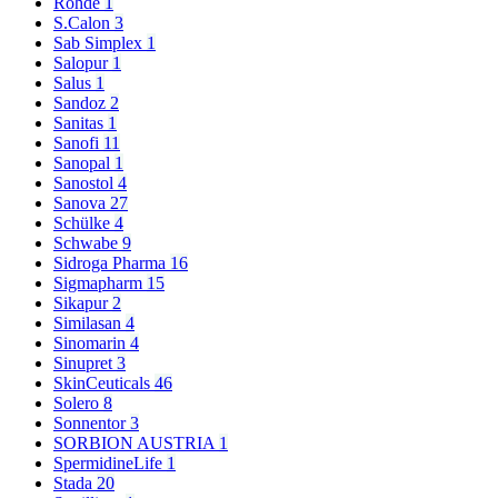
Rohde
1
S.Calon
3
Sab Simplex
1
Salopur
1
Salus
1
Sandoz
2
Sanitas
1
Sanofi
11
Sanopal
1
Sanostol
4
Sanova
27
Schülke
4
Schwabe
9
Sidroga Pharma
16
Sigmapharm
15
Sikapur
2
Similasan
4
Sinomarin
4
Sinupret
3
SkinCeuticals
46
Solero
8
Sonnentor
3
SORBION AUSTRIA
1
SpermidineLife
1
Stada
20