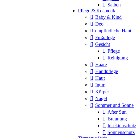
Salben
Pflege & Kosmetik
Baby & Kind
Deo
empfindliche Haut
Fußpflege
Gesicht
Pflege
Reinigung
Haare
Handpflege
Haut
Intim
Körper
Nägel
Sommer und Sonne
After Sun
Bräunung
Insektenschutz
Sonnenschutz