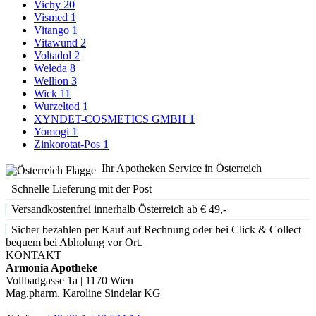
Vichy
20
Vismed
1
Vitango
1
Vitawund
2
Voltadol
2
Weleda
8
Wellion
3
Wick
11
Wurzeltod
1
XYNDET-COSMETICS GMBH
1
Yomogi
1
Zinkorotat-Pos
1
Ihr Apotheken Service in Österreich
Schnelle Lieferung mit der Post
Versandkostenfrei innerhalb Österreich ab € 49,-
Sicher bezahlen per Kauf auf Rechnung oder bei Click & Collect
bequem bei Abholung vor Ort.
KONTAKT
Armonia Apotheke
Vollbadgasse 1a | 1170 Wien
Mag.pharm. Karoline Sindelar KG