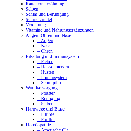
Raucherentwöhnung
Salben
Schlaf und Beruhigung
Schmerzmittel
Verdauung
Vitamine und Nahrungsergänzungen
Augen, Ohren und Nase
– Augen
– Nase
– Ohren
Erkältung und Immunsystem
– Fieber
– Halsschmerzen
– Husten
– Immunsystem
– Schnupfen
Wundversorgung
– Pflaster
– Reinigung
– Salben
Harnwege und Blase
– Für Sie
– Für Ihn
Homöopathie
– Ätherische Öle