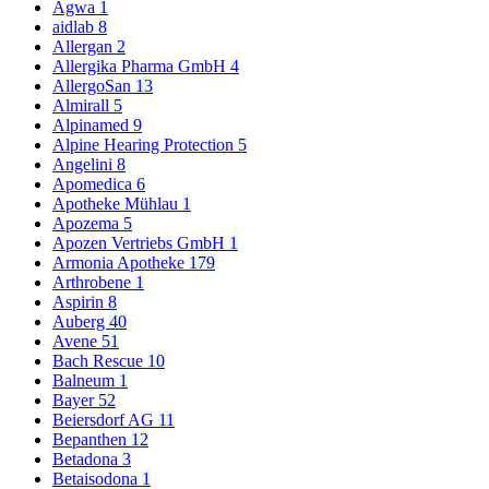
Agwa
1
aidlab
8
Allergan
2
Allergika Pharma GmbH
4
AllergoSan
13
Almirall
5
Alpinamed
9
Alpine Hearing Protection
5
Angelini
8
Apomedica
6
Apotheke Mühlau
1
Apozema
5
Apozen Vertriebs GmbH
1
Armonia Apotheke
179
Arthrobene
1
Aspirin
8
Auberg
40
Avene
51
Bach Rescue
10
Balneum
1
Bayer
52
Beiersdorf AG
11
Bepanthen
12
Betadona
3
Betaisodona
1