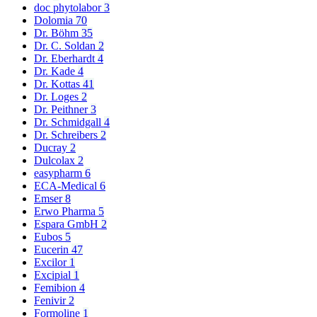
doc phytolabor
3
Dolomia
70
Dr. Böhm
35
Dr. C. Soldan
2
Dr. Eberhardt
4
Dr. Kade
4
Dr. Kottas
41
Dr. Loges
2
Dr. Peithner
3
Dr. Schmidgall
4
Dr. Schreibers
2
Ducray
2
Dulcolax
2
easypharm
6
ECA-Medical
6
Emser
8
Erwo Pharma
5
Espara GmbH
2
Eubos
5
Eucerin
47
Excilor
1
Excipial
1
Femibion
4
Fenivir
2
Formoline
1