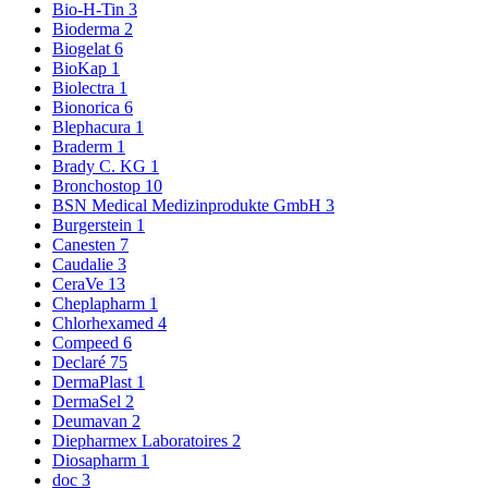
Bio-H-Tin
3
Bioderma
2
Biogelat
6
BioKap
1
Biolectra
1
Bionorica
6
Blephacura
1
Braderm
1
Brady C. KG
1
Bronchostop
10
BSN Medical Medizinprodukte GmbH
3
Burgerstein
1
Canesten
7
Caudalie
3
CeraVe
13
Cheplapharm
1
Chlorhexamed
4
Compeed
6
Declaré
75
DermaPlast
1
DermaSel
2
Deumavan
2
Diepharmex Laboratoires
2
Diosapharm
1
doc
3