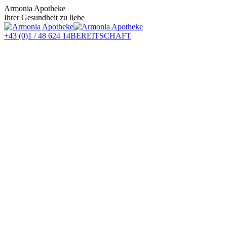
Zum
Armonia Apotheke
Inhalt
Ihrer Gesundheit zu liebe
springen
+43 (0)1 / 48 624 14
BEREITSCHAFT