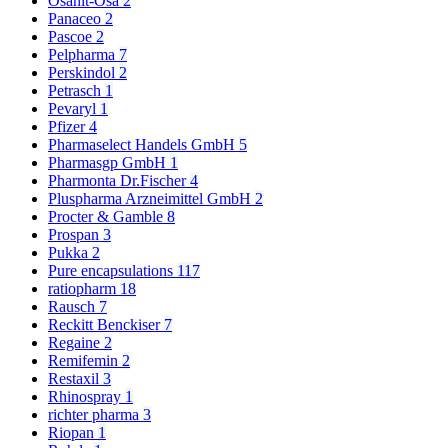
Osanit-Osa
2
Panaceo
2
Pascoe
2
Pelpharma
7
Perskindol
2
Petrasch
1
Pevaryl
1
Pfizer
4
Pharmaselect Handels GmbH
5
Pharmasgp GmbH
1
Pharmonta Dr.Fischer
4
Pluspharma Arzneimittel GmbH
2
Procter & Gamble
8
Prospan
3
Pukka
2
Pure encapsulations
117
ratiopharm
18
Rausch
7
Reckitt Benckiser
7
Regaine
2
Remifemin
2
Restaxil
3
Rhinospray
1
richter pharma
3
Riopan
1