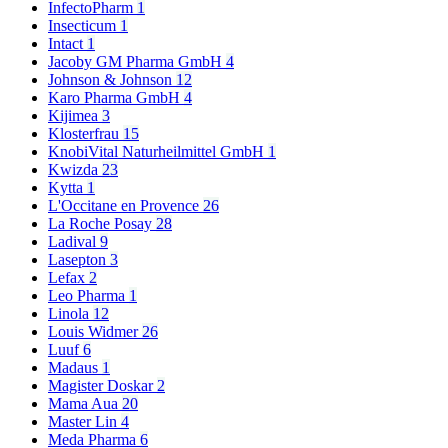
InfectoPharm
1
Insecticum
1
Intact
1
Jacoby GM Pharma GmbH
4
Johnson & Johnson
12
Karo Pharma GmbH
4
Kijimea
3
Klosterfrau
15
KnobiVital Naturheilmittel GmbH
1
Kwizda
23
Kytta
1
L'Occitane en Provence
26
La Roche Posay
28
Ladival
9
Lasepton
3
Lefax
2
Leo Pharma
1
Linola
12
Louis Widmer
26
Luuf
6
Madaus
1
Magister Doskar
2
Mama Aua
20
Master Lin
4
Meda Pharma
6