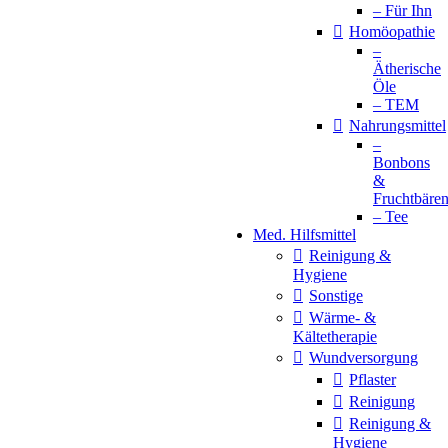
– Für Ihn
Homöopathie
–
Ätherische
Öle
– TEM
Nahrungsmittel
–
Bonbons
&
Fruchtbäre
– Tee
Med. Hilfsmittel
Reinigung &
Hygiene
Sonstige
Wärme- &
Kältetherapie
Wundversorgung
Pflaster
Reinigung
Reinigung &
Hygiene