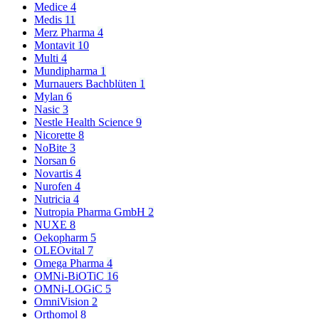
Medice
4
Medis
11
Merz Pharma
4
Montavit
10
Multi
4
Mundipharma
1
Murnauers Bachblüten
1
Mylan
6
Nasic
3
Nestle Health Science
9
Nicorette
8
NoBite
3
Norsan
6
Novartis
4
Nurofen
4
Nutricia
4
Nutropia Pharma GmbH
2
NUXE
8
Oekopharm
5
OLEOvital
7
Omega Pharma
4
OMNi-BiOTiC
16
OMNi-LOGiC
5
OmniVision
2
Orthomol
8