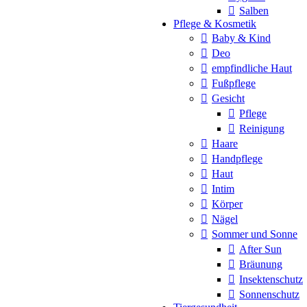
Salben
Pflege & Kosmetik
Baby & Kind
Deo
empfindliche Haut
Fußpflege
Gesicht
Pflege
Reinigung
Haare
Handpflege
Haut
Intim
Körper
Nägel
Sommer und Sonne
After Sun
Bräunung
Insektenschutz
Sonnenschutz