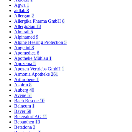
Agwa
1
aidlab
8
Allergan
2
Allergika Pharma GmbH
8
AllergoSan
13
Almirall
5
Alpinamed
9
Alpine Hearing Protection
5
Angelini
8
Apomedica
6
Apotheke Mühlau
1
Apozema
5
Apozen Vertriebs GmbH
1
Armonia Apotheke
261
Arthrobene
1
Aspirin
8
Auberg
40
Avene
51
Bach Rescue
10
Balneum
1
Bayer
58
Beiersdorf AG
11
Bepanthen
13
Betadona
3