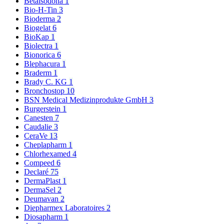
Betaisodona
1
Bio-H-Tin
3
Bioderma
2
Biogelat
6
BioKap
1
Biolectra
1
Bionorica
6
Blephacura
1
Braderm
1
Brady C. KG
1
Bronchostop
10
BSN Medical Medizinprodukte GmbH
3
Burgerstein
1
Canesten
7
Caudalie
3
CeraVe
13
Cheplapharm
1
Chlorhexamed
4
Compeed
6
Declaré
75
DermaPlast
1
DermaSel
2
Deumavan
2
Diepharmex Laboratoires
2
Diosapharm
1