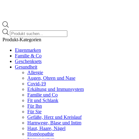
Products
search
Produkt-Kategorien
Eigenmarken
Familie & Co
Geschenksets
Gesundheit
Allergie
Augen, Ohren und Nase
Covid-19
Erkältung und Immunsystem
Familie und Co
Fit und Schlank
Für Ihn
Für Sie
Gefäße, Herz und Kreislauf
Harnwege, Blase und Intim
Haut, Haare, Nägel
Homöopathie