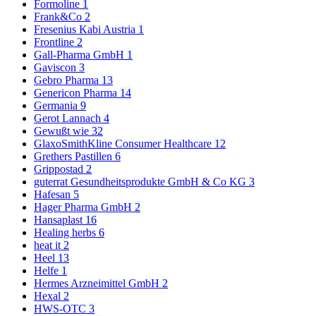
Formoline
1
Frank&Co
2
Fresenius Kabi Austria
1
Frontline
2
Gall-Pharma GmbH
1
Gaviscon
3
Gebro Pharma
13
Genericon Pharma
14
Germania
9
Gerot Lannach
4
Gewußt wie
32
GlaxoSmithKline Consumer Healthcare
12
Grethers Pastillen
6
Grippostad
2
guterrat Gesundheitsprodukte GmbH & Co KG
3
Hafesan
5
Hager Pharma GmbH
2
Hansaplast
16
Healing herbs
6
heat it
2
Heel
13
Helfe
1
Hermes Arzneimittel GmbH
2
Hexal
2
HWS-OTC
3