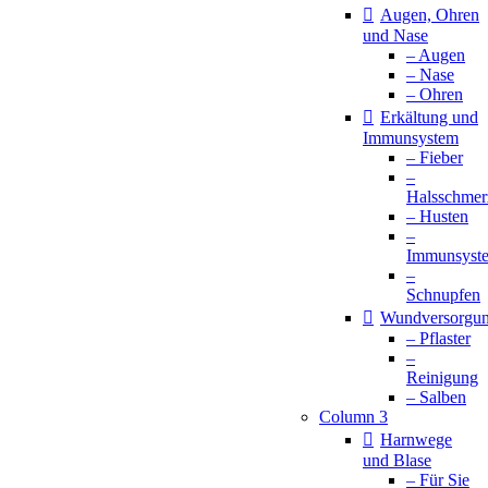
Augen, Ohren
und Nase
– Augen
– Nase
– Ohren
Erkältung und
Immunsystem
– Fieber
–
Halsschmer
– Husten
–
Immunsyst
–
Schnupfen
Wundversorgu
– Pflaster
–
Reinigung
– Salben
Column 3
Harnwege
und Blase
– Für Sie