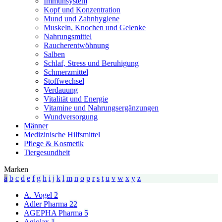
Immunsystem
Kopf und Konzentration
Mund und Zahnhygiene
Muskeln, Knochen und Gelenke
Nahrungsmittel
Raucherentwöhnung
Salben
Schlaf, Stress und Beruhigung
Schmerzmittel
Stoffwechsel
Verdauung
Vitalität und Energie
Vitamine und Nahrungsergänzungen
Wundversorgung
Männer
Medizinische Hilfsmittel
Pflege & Kosmetik
Tiergesundheit
Marken
a
b
c
d
e
f
g
h
i
j
k
l
m
n
o
p
r
s
t
u
v
w
x
y
z
A. Vogel
2
Adler Pharma
22
AGEPHA Pharma
5
Agiolax
1