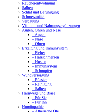
Raucherentwöhnung
Salben
Schlaf und Beruhigung
Schmerzmittel
Verdauung
Vitamine und Nahrungsergänzungen
Augen, Ohren und Nase
– Augen
– Nase
– Ohren
Erkältung und Immunsystem
– Fieber
– Halsschmerzen
– Husten
– Immunsystem
– Schnupfen
Wundversorgung
– Pflaster
– Reinigung
– Salben
Harnwege und Blase
– Für Sie
– Für Ihn
Homöopathie
– Ätherische Öle