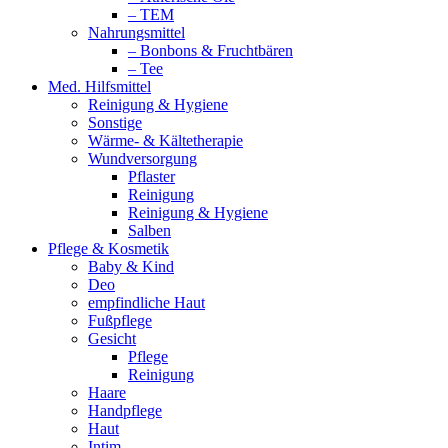
– TEM
Nahrungsmittel
– Bonbons & Fruchtbären
– Tee
Med. Hilfsmittel
Reinigung & Hygiene
Sonstige
Wärme- & Kältetherapie
Wundversorgung
Pflaster
Reinigung
Reinigung & Hygiene
Salben
Pflege & Kosmetik
Baby & Kind
Deo
empfindliche Haut
Fußpflege
Gesicht
Pflege
Reinigung
Haare
Handpflege
Haut
Intim