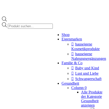
Products
search
Instagram
Shop
page
Eigenmarken
opens
in
hauseigene
new
Kosmetikprodukte
window
hauseigene
Nahrungsergänzungen
Familie & Co
Baby und Kind
Lust und Liebe
Schwangerschaft
Gesundheit
Column 0
Alle Produkte
der Kategorie
Gesundheit
anzeigen