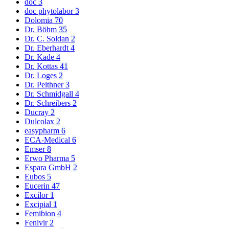
doc
3
doc phytolabor
3
Dolomia
70
Dr. Böhm
35
Dr. C. Soldan
2
Dr. Eberhardt
4
Dr. Kade
4
Dr. Kottas
41
Dr. Loges
2
Dr. Peithner
3
Dr. Schmidgall
4
Dr. Schreibers
2
Ducray
2
Dulcolax
2
easypharm
6
ECA-Medical
6
Emser
8
Erwo Pharma
5
Espara GmbH
2
Eubos
5
Eucerin
47
Excilor
1
Excipial
1
Femibion
4
Fenivir
2