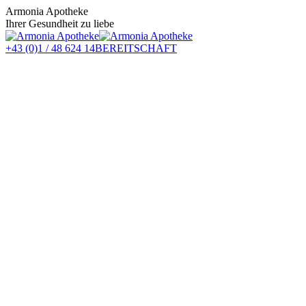
Zum
Armonia Apotheke
Inhalt
Ihrer Gesundheit zu liebe
springen
+43 (0)1 / 48 624 14
BEREITSCHAFT