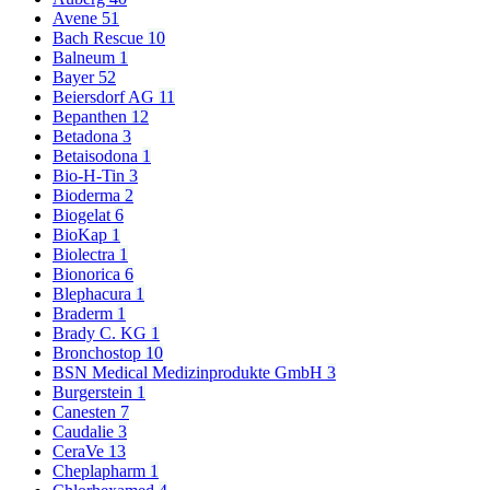
Avene
51
Bach Rescue
10
Balneum
1
Bayer
52
Beiersdorf AG
11
Bepanthen
12
Betadona
3
Betaisodona
1
Bio-H-Tin
3
Bioderma
2
Biogelat
6
BioKap
1
Biolectra
1
Bionorica
6
Blephacura
1
Braderm
1
Brady C. KG
1
Bronchostop
10
BSN Medical Medizinprodukte GmbH
3
Burgerstein
1
Canesten
7
Caudalie
3
CeraVe
13
Cheplapharm
1