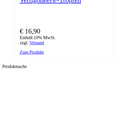
€
16,90
Enthält 10% MwSt.
zzgl.
Versand
Dieses
Zum Produkt
Produkt
weist
Produktsuche
mehrere
Varianten
auf.
Die
Optionen
können
auf
der
Produktseite
gewählt
werden