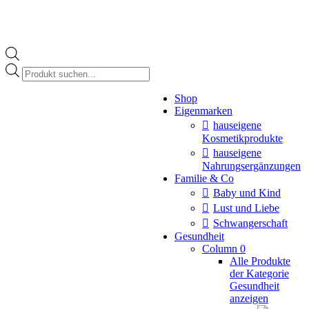
Products
search
Instagram
Shop
page
Eigenmarken
opens
in
hauseigene
new
Kosmetikprodukte
window
hauseigene
Nahrungsergänzungen
Familie & Co
Baby und Kind
Lust und Liebe
Schwangerschaft
Gesundheit
Column 0
Alle Produkte
der Kategorie
Gesundheit
anzeigen