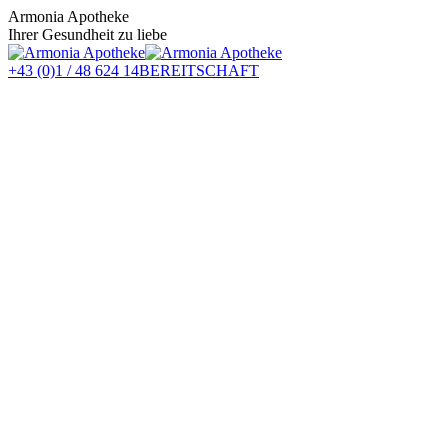
Zum
Armonia Apotheke
Inhalt
Ihrer Gesundheit zu liebe
springen
+43 (0)1 / 48 624 14
BEREITSCHAFT