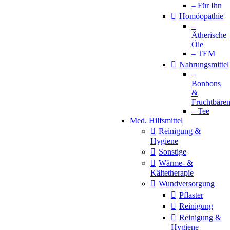
– Für Ihn
Homöopathie
–
Ätherische
Öle
– TEM
Nahrungsmittel
–
Bonbons
&
Fruchtbäre
– Tee
Med. Hilfsmittel
Reinigung &
Hygiene
Sonstige
Wärme- &
Kältetherapie
Wundversorgung
Pflaster
Reinigung
Reinigung &
Hygiene