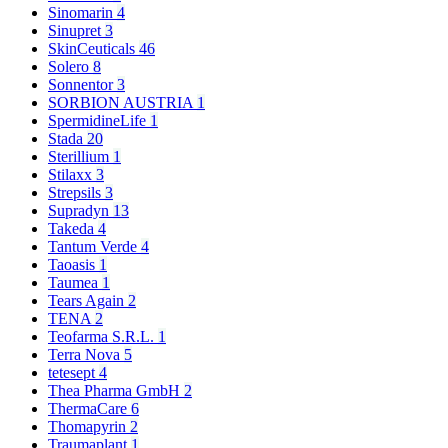
Sinomarin
4
Sinupret
3
SkinCeuticals
46
Solero
8
Sonnentor
3
SORBION AUSTRIA
1
SpermidineLife
1
Stada
20
Sterillium
1
Stilaxx
3
Strepsils
3
Supradyn
13
Takeda
4
Tantum Verde
4
Taoasis
1
Taumea
1
Tears Again
2
TENA
2
Teofarma S.R.L.
1
Terra Nova
5
tetesept
4
Thea Pharma GmbH
2
ThermaCare
6
Thomapyrin
2
Traumaplant
1