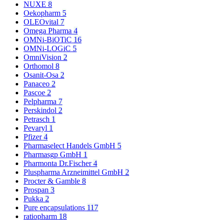
NUXE
8
Oekopharm
5
OLEOvital
7
Omega Pharma
4
OMNi-BiOTiC
16
OMNi-LOGiC
5
OmniVision
2
Orthomol
8
Osanit-Osa
2
Panaceo
2
Pascoe
2
Pelpharma
7
Perskindol
2
Petrasch
1
Pevaryl
1
Pfizer
4
Pharmaselect Handels GmbH
5
Pharmasgp GmbH
1
Pharmonta Dr.Fischer
4
Pluspharma Arzneimittel GmbH
2
Procter & Gamble
8
Prospan
3
Pukka
2
Pure encapsulations
117
ratiopharm
18