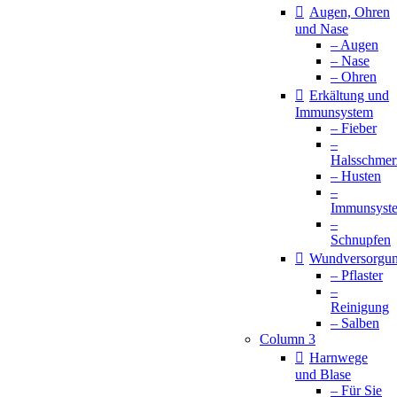
Augen, Ohren
und Nase
– Augen
– Nase
– Ohren
Erkältung und
Immunsystem
– Fieber
–
Halsschmer
– Husten
–
Immunsyst
–
Schnupfen
Wundversorgu
– Pflaster
–
Reinigung
– Salben
Column 3
Harnwege
und Blase
– Für Sie