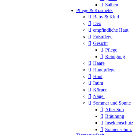
Salben
Pflege & Kosmetik
Baby & Kind
Deo
empfindliche Haut
Fußpflege
Gesicht
Pflege
Reinigung
Haare
Handpflege
Haut
Intim
Körper
Nägel
Sommer und Sonne
After Sun
Bräunung
Insektenschutz
Sonnenschutz