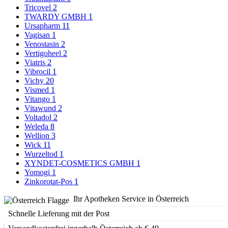
Tricovel
2
TWARDY GMBH
1
Ursapharm
11
Vagisan
1
Venostasin
2
Vertigoheel
2
Viatris
2
Vibrocil
1
Vichy
20
Vismed
1
Vitango
1
Vitawund
2
Voltadol
2
Weleda
8
Wellion
3
Wick
11
Wurzeltod
1
XYNDET-COSMETICS GMBH
1
Yomogi
1
Zinkorotat-Pos
1
Ihr Apotheken Service in Österreich
Schnelle Lieferung mit der Post