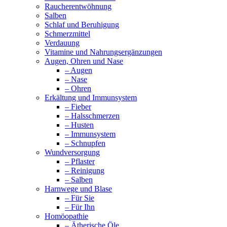
Raucherentwöhnung
Salben
Schlaf und Beruhigung
Schmerzmittel
Verdauung
Vitamine und Nahrungsergänzungen
Augen, Ohren und Nase
– Augen
– Nase
– Ohren
Erkältung und Immunsystem
– Fieber
– Halsschmerzen
– Husten
– Immunsystem
– Schnupfen
Wundversorgung
– Pflaster
– Reinigung
– Salben
Harnwege und Blase
– Für Sie
– Für Ihn
Homöopathie
– Ätherische Öle