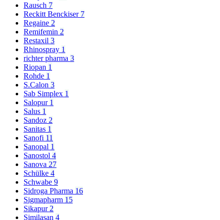
Rausch
7
Reckitt Benckiser
7
Regaine
2
Remifemin
2
Restaxil
3
Rhinospray
1
richter pharma
3
Riopan
1
Rohde
1
S.Calon
3
Sab Simplex
1
Salopur
1
Salus
1
Sandoz
2
Sanitas
1
Sanofi
11
Sanopal
1
Sanostol
4
Sanova
27
Schülke
4
Schwabe
9
Sidroga Pharma
16
Sigmapharm
15
Sikapur
2
Similasan
4