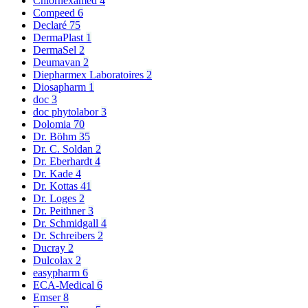
Chlorhexamed
4
Compeed
6
Declaré
75
DermaPlast
1
DermaSel
2
Deumavan
2
Diepharmex Laboratoires
2
Diosapharm
1
doc
3
doc phytolabor
3
Dolomia
70
Dr. Böhm
35
Dr. C. Soldan
2
Dr. Eberhardt
4
Dr. Kade
4
Dr. Kottas
41
Dr. Loges
2
Dr. Peithner
3
Dr. Schmidgall
4
Dr. Schreibers
2
Ducray
2
Dulcolax
2
easypharm
6
ECA-Medical
6
Emser
8