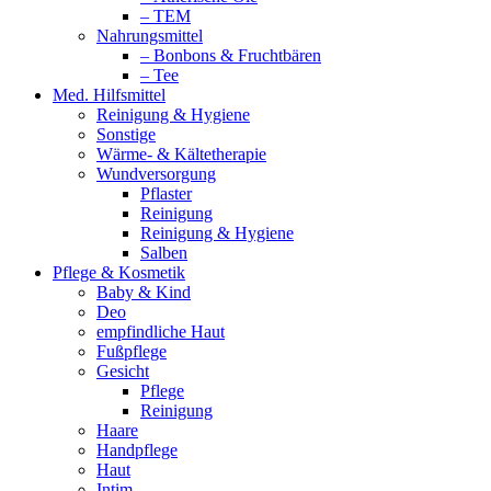
– TEM
Nahrungsmittel
– Bonbons & Fruchtbären
– Tee
Med. Hilfsmittel
Reinigung & Hygiene
Sonstige
Wärme- & Kältetherapie
Wundversorgung
Pflaster
Reinigung
Reinigung & Hygiene
Salben
Pflege & Kosmetik
Baby & Kind
Deo
empfindliche Haut
Fußpflege
Gesicht
Pflege
Reinigung
Haare
Handpflege
Haut
Intim