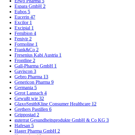
Erwo Pharma
5
Espara GmbH
2
Eubos
5
Eucerin
47
Excilor
1
Excipial
1
Femibion
4
Fenivir
2
Formoline
1
Frank&Co
2
Fresenius Kabi Austria
1
Frontline
2
Gall-Pharma GmbH
1
Gaviscon
3
Gebro Pharma
13
Genericon Pharma
9
Germania
5
Gerot Lannach
4
Gewußt wie
32
GlaxoSmithKline Consumer Healthcare
12
Grethers Pastillen
6
Grippostad
2
guterrat Gesundheitsprodukte GmbH & Co KG
3
Hafesan
5
Hager Pharma GmbH
2