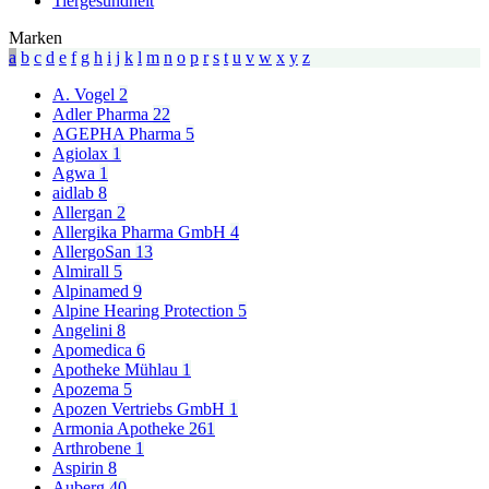
Tiergesundheit
Marken
a
b
c
d
e
f
g
h
i
j
k
l
m
n
o
p
r
s
t
u
v
w
x
y
z
A. Vogel
2
Adler Pharma
22
AGEPHA Pharma
5
Agiolax
1
Agwa
1
aidlab
8
Allergan
2
Allergika Pharma GmbH
4
AllergoSan
13
Almirall
5
Alpinamed
9
Alpine Hearing Protection
5
Angelini
8
Apomedica
6
Apotheke Mühlau
1
Apozema
5
Apozen Vertriebs GmbH
1
Armonia Apotheke
261
Arthrobene
1
Aspirin
8
Auberg
40