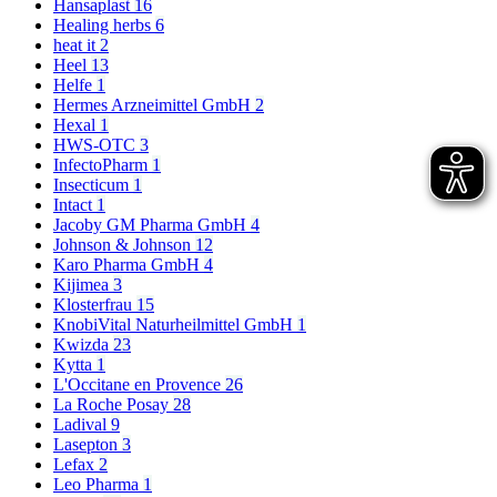
Hansaplast
16
Healing herbs
6
heat it
2
Heel
13
Helfe
1
Hermes Arzneimittel GmbH
2
Hexal
1
HWS-OTC
3
InfectoPharm
1
Insecticum
1
Intact
1
Jacoby GM Pharma GmbH
4
Johnson & Johnson
12
Karo Pharma GmbH
4
Kijimea
3
Klosterfrau
15
KnobiVital Naturheilmittel GmbH
1
Kwizda
23
Kytta
1
L'Occitane en Provence
26
La Roche Posay
28
Ladival
9
Lasepton
3
Lefax
2
Leo Pharma
1