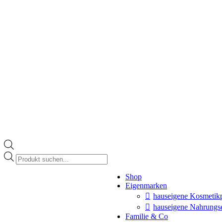
Products
search
Instagram
Shop
page
Eigenmarken
opens
in
hauseigene Kosmetik
new
hauseigene Nahrungs
window
Familie & Co