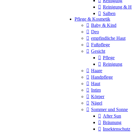
Reinigung
Reinigung & H
Salben
Pflege & Kosmetik
Baby & Kind
Deo
empfindliche Haut
Fußpflege
Gesicht
Pflege
Reinigung
Haare
Handpflege
Haut
Intim
Körper
Nägel
Sommer und Sonne
After Sun
Bräunung
Insektenschutz