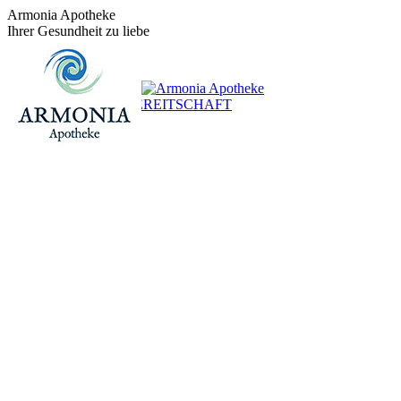
Zum
Armonia Apotheke
Inhalt
Ihrer Gesundheit zu liebe
springen
+43 (0)1 / 48 624 14
BEREITSCHAFT