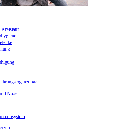
k
 Kreislauf
nhygiene
elenke
hnung
uhigung
Nahrungsergänzungen
und Nase
 Immunsystem
erzen