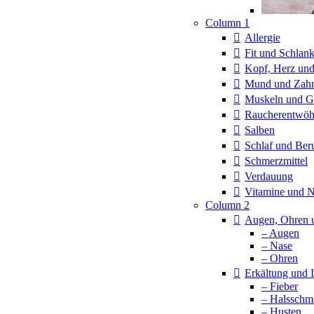
Column 1
Allergie
Fit und Schlan
Kopf, Herz und
Mund und Zah
Muskeln und G
Raucherentwö
Salben
Schlaf und Ber
Schmerzmittel
Verdauung
Vitamine und 
Column 2
Augen, Ohren 
– Augen
– Nase
– Ohren
Erkältung und
– Fieber
– Halsschm
– Husten