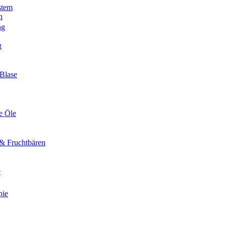
stem
n
ng
g
Blase
e Öle
& Fruchtbären
e
pie