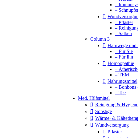
– Immunsy
– Schnupfe
Wundversorgu
– Pflaster
– Reinigun
– Salben
Column 3
Harnwege und 
– Für Sie
– Für Ihn
Homöopathie
– Ätherisch
– TEM
Nahrungsmittel
– Bonbons 
– Tee
Med. Hilfsmittel
Reinigung & Hygien
Sonstige
Wärme- & Kältethera
Wundversorgung
Pflaster