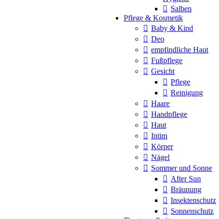
Salben
Pflege & Kosmetik
Baby & Kind
Deo
empfindliche Haut
Fußpflege
Gesicht
Pflege
Reinigung
Haare
Handpflege
Haut
Intim
Körper
Nägel
Sommer und Sonne
After Sun
Bräunung
Insektenschutz
Sonnenschutz