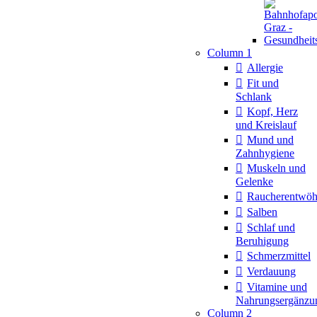
Column 1
Allergie
Fit und
Schlank
Kopf, Herz
und Kreislauf
Mund und
Zahnhygiene
Muskeln und
Gelenke
Raucherentwö
Salben
Schlaf und
Beruhigung
Schmerzmittel
Verdauung
Vitamine und
Nahrungsergänzu
Column 2