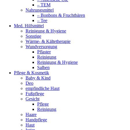
– TEM
Nahrungsmittel
– Bonbons & Fruchtbären
– Tee
Med. Hilfsmittel
Reinigung & Hygiene
Sonstige
Wärme- & Kältetherapie
Wundversorgung
Pflaster
Reinigung
Reinigung & Hygiene
Salben
Pflege & Kosmetik
Baby & Kind
Deo
empfindliche Haut
Fußpflege
Gesicht
Pflege
Reinigung
Haare
Handpflege
Haut