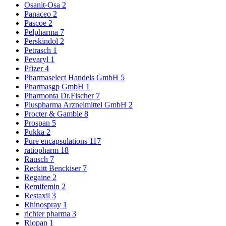
Osanit-Osa
2
Panaceo
2
Pascoe
2
Pelpharma
7
Perskindol
2
Petrasch
1
Pevaryl
1
Pfizer
4
Pharmaselect Handels GmbH
5
Pharmasgp GmbH
1
Pharmonta Dr.Fischer
7
Pluspharma Arzneimittel GmbH
2
Procter & Gamble
8
Prospan
5
Pukka
2
Pure encapsulations
117
ratiopharm
18
Rausch
7
Reckitt Benckiser
7
Regaine
2
Remifemin
2
Restaxil
3
Rhinospray
1
richter pharma
3
Riopan
1