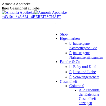
Zum
Armonia Apotheke
Inhalt
Ihrer Gesundheit zu liebe
springen
+43 (0)1 / 48 624 14
BEREITSCHAFT
Instagram
Shop
page
Eigenmarken
opens
in
hauseigene
new
Kosmetikprodukte
window
hauseigene
Nahrungsergänzungen
Familie & Co
Baby und Kind
Lust und Liebe
Schwangerschaft
Gesundheit
Column 0
Alle Produkte
der Kategorie
Gesundheit
anzeigen