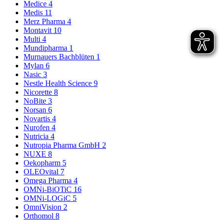
Medice
4
Medis
11
Merz Pharma
4
Montavit
10
Multi
4
Mundipharma
1
Murnauers Bachblüten
1
Mylan
6
Nasic
3
Nestle Health Science
9
Nicorette
8
NoBite
3
Norsan
6
Novartis
4
Nurofen
4
Nutricia
4
Nutropia Pharma GmbH
2
NUXE
8
Oekopharm
5
OLEOvital
7
Omega Pharma
4
OMNi-BiOTiC
16
OMNi-LOGiC
5
OmniVision
2
Orthomol
8