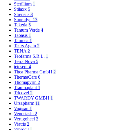
Sterillium
1
Stilaxx
5
Strepsils
3
Supradyn
13
Takeda
5
Tantum Verde
4
Taoasis
1
Taumea
1
Tears Again
2
TENA
2
Teofarma S.R.L.
1
Terra Nova
5
tetesept
4
Thea Pharma GmbH
2
ThermaCare
6
Thomapyrin
2
Traumaplant
1
Tricovel
2
TWARDY GMBH
1
Ursapharm
11
Vagisan
1
Venostasin
2
Vertigoheel
2
Viatris
2
Vibrocil
1