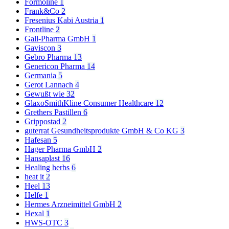
Formoline
1
Frank&Co
2
Fresenius Kabi Austria
1
Frontline
2
Gall-Pharma GmbH
1
Gaviscon
3
Gebro Pharma
13
Genericon Pharma
14
Germania
5
Gerot Lannach
4
Gewußt wie
32
GlaxoSmithKline Consumer Healthcare
12
Grethers Pastillen
6
Grippostad
2
guterrat Gesundheitsprodukte GmbH & Co KG
3
Hafesan
5
Hager Pharma GmbH
2
Hansaplast
16
Healing herbs
6
heat it
2
Heel
13
Helfe
1
Hermes Arzneimittel GmbH
2
Hexal
1
HWS-OTC
3