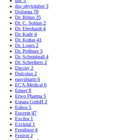
doc
3
doc phytolabor
3
Dolomia
70
Dr. Böhm
35
Dr. C. Soldan
2
Dr. Eberhardt
4
Dr. Kade
4
Dr. Kottas
41
Dr. Loges
2
Dr. Peithner
3
Dr. Schmidgall
4
Dr. Schreibers
2
Ducray
2
Dulcolax
2
easypharm
6
ECA-Medical
6
Emser
8
Erwo Pharma
5
Espara GmbH
2
Eubos
5
Eucerin
47
Excilor
1
Excipial
1
Femibion
4
Fenivir
2