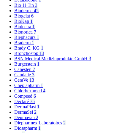
Bio-H-Tin
3
Bioderma
45
Biogelat
6
BioKap
1
Biolectra
1
Bionorica
7
Blephacura
1
Braderm
1
Brady C. KG
1
Bronchostop
13
BSN Medical Medizinprodukte GmbH
3
Burgerstein
1
Canesten
7
Caudalie
3
CeraVe
13
Cheplapharm
1
Chlorhexamed
4
Compeed
6
Declaré
75
DermaPlast
1
DermaSel
2
Deumavan
2
Diepharmex Laboratoires
2
Diosapharm
1