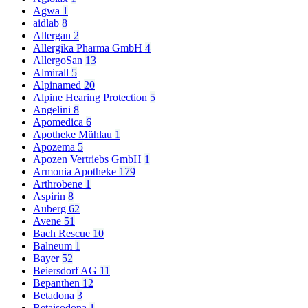
Agwa
1
aidlab
8
Allergan
2
Allergika Pharma GmbH
4
AllergoSan
13
Almirall
5
Alpinamed
20
Alpine Hearing Protection
5
Angelini
8
Apomedica
6
Apotheke Mühlau
1
Apozema
5
Apozen Vertriebs GmbH
1
Armonia Apotheke
179
Arthrobene
1
Aspirin
8
Auberg
62
Avene
51
Bach Rescue
10
Balneum
1
Bayer
52
Beiersdorf AG
11
Bepanthen
12
Betadona
3
Betaisodona
1