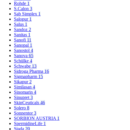
Rohde
1
S.Calon
3
Sab Simplex
1
Salopur
1
Salus
1
Sandoz
2
Sanitas
1
Sanofi
11
Sanopal
1
Sanostol
4
Sanova
65
Schülke
4
Schwabe
13
Sidroga Pharma
16
Sigmapharm
15
Sikapur
2
Similasan
4
Sinomarin
4
Sinupret
3
SkinCeuticals
46
Solero
8
Sonnentor
3
SORBION AUSTRIA
1
SpermidineLife
1
Stada
20