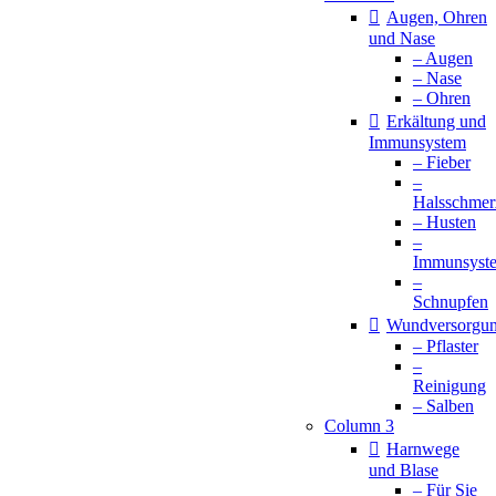
Augen, Ohren
und Nase
– Augen
– Nase
– Ohren
Erkältung und
Immunsystem
– Fieber
–
Halsschmer
– Husten
–
Immunsyst
–
Schnupfen
Wundversorgu
– Pflaster
–
Reinigung
– Salben
Column 3
Harnwege
und Blase
– Für Sie