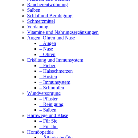
Raucherentwöhnung
Salben
Schlaf und Beruhigung
Schmerzmittel
Verdauung
Vitamine und Nahrungsergänzungen
Augen, Ohren und Nase
– Augen
– Nase
– Ohren
Erkältung und Immunsystem
– Fieber
– Halsschmerzen
– Husten
– Immunsystem
– Schnupfen
Wundversorgung
– Pflaster
– Reinigung
– Salben
Harnwege und Blase
– Für Sie
– Für Ihn
Homöopathie
– Ätherische Öle