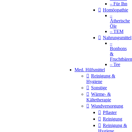
– Für Ihn
Homöopathie
–
Ätherische
Öle
– TEM
Nahrungsmittel
–
Bonbons
&
Fruchtbäre
– Tee
Med. Hilfsmittel
Reinigung &
Hygiene
Sonstige
Wärme- &
Kältetherapie
Wundversorgung
Pflaster
Reinigung
Reinigung &
Hygiene