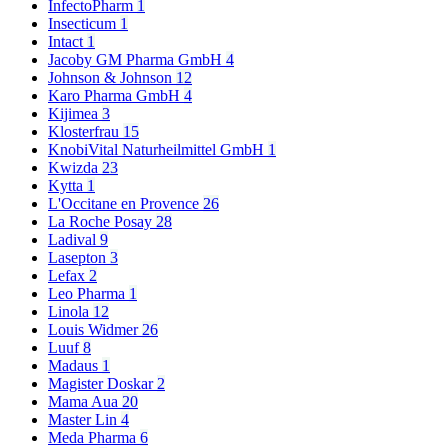
InfectoPharm
1
Insecticum
1
Intact
1
Jacoby GM Pharma GmbH
4
Johnson & Johnson
12
Karo Pharma GmbH
4
Kijimea
3
Klosterfrau
15
KnobiVital Naturheilmittel GmbH
1
Kwizda
23
Kytta
1
L'Occitane en Provence
26
La Roche Posay
28
Ladival
9
Lasepton
3
Lefax
2
Leo Pharma
1
Linola
12
Louis Widmer
26
Luuf
8
Madaus
1
Magister Doskar
2
Mama Aua
20
Master Lin
4
Meda Pharma
6