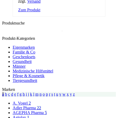
zzgl.
Versand
Dieses
Zum Produkt
Produkt
weist
Produktsuche
mehrere
Varianten
auf.
Die
Produkt-Kategorien
Optionen
Eigenmarken
können
Familie & Co
auf
Geschenksets
der
Gesundheit
Produktseite
Männer
gewählt
Medizinische Hilfsmittel
werden
Pflege & Kosmetik
Tiergesundheit
Marken
a
b
c
d
e
f
g
h
i
j
k
l
m
n
o
p
r
s
t
u
v
w
x
y
z
A. Vogel
2
Adler Pharma
22
AGEPHA Pharma
5
Agiolax
1