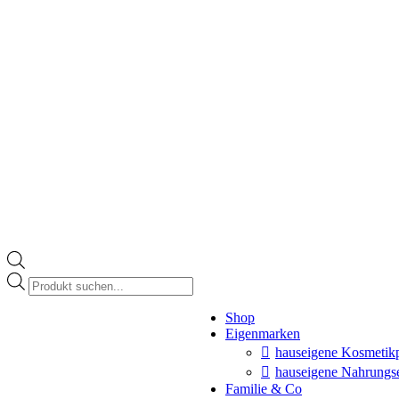
Products
search
Instagram
Shop
page
Eigenmarken
opens
in
hauseigene Kosmetik
new
hauseigene Nahrungs
window
Familie & Co