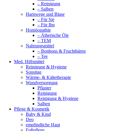
– Reinigung
– Salben
Harnwege und Blase
– Für Sie
– Für Ihn
Homöopathie
– Ätherische Öle
– TEM
Nahrungsmittel
– Bonbons & Fruchtbären
– Tee
Med. Hilfsmittel
Reinigung & Hygiene
Sonstige
Wärme- & Kältetherapie
Wundversorgung
Pflaster
Reinigung
Reinigung & Hygiene
Salben
Pflege & Kosmetik
Baby & Kind
Deo
empfindliche Haut
Fußpflege