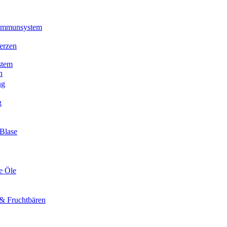
 Immunsystem
erzen
stem
n
ng
g
Blase
e Öle
& Fruchtbären