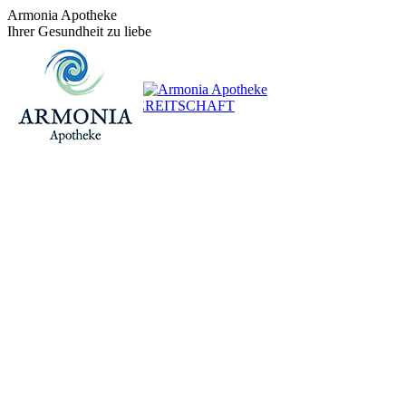
Zum
Armonia Apotheke
Inhalt
Ihrer Gesundheit zu liebe
springen
+43 (0)1 / 48 624 14
BEREITSCHAFT