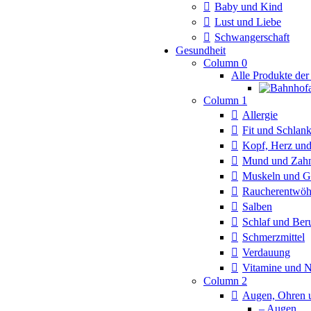
Baby und Kind
Lust und Liebe
Schwangerschaft
Gesundheit
Column 0
Alle Produkte der
Column 1
Allergie
Fit und Schlan
Kopf, Herz und
Mund und Zah
Muskeln und G
Raucherentwö
Salben
Schlaf und Ber
Schmerzmittel
Verdauung
Vitamine und 
Column 2
Augen, Ohren 
– Augen