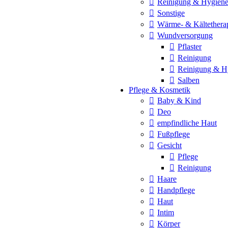
Reinigung & Hygien
Sonstige
Wärme- & Kältethera
Wundversorgung
Pflaster
Reinigung
Reinigung & H
Salben
Pflege & Kosmetik
Baby & Kind
Deo
empfindliche Haut
Fußpflege
Gesicht
Pflege
Reinigung
Haare
Handpflege
Haut
Intim
Körper