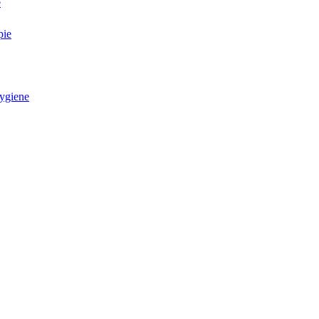
e
pie
ygiene