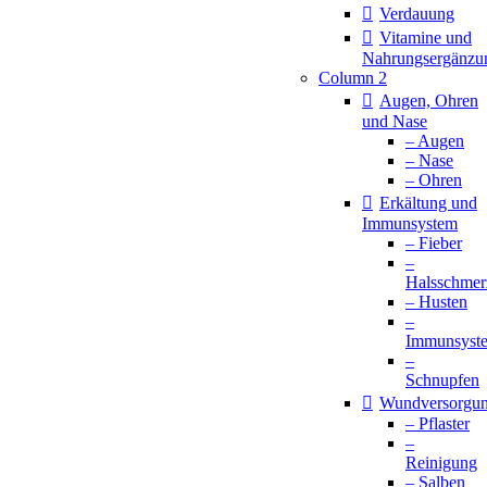
Verdauung
Vitamine und
Nahrungsergänzu
Column 2
Augen, Ohren
und Nase
– Augen
– Nase
– Ohren
Erkältung und
Immunsystem
– Fieber
–
Halsschmer
– Husten
–
Immunsyst
–
Schnupfen
Wundversorgu
– Pflaster
–
Reinigung
– Salben