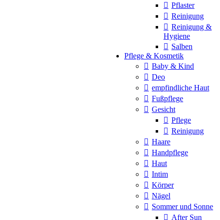
Pflaster
Reinigung
Reinigung &
Hygiene
Salben
Pflege & Kosmetik
Baby & Kind
Deo
empfindliche Haut
Fußpflege
Gesicht
Pflege
Reinigung
Haare
Handpflege
Haut
Intim
Körper
Nägel
Sommer und Sonne
After Sun