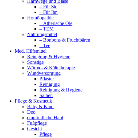
Harnwege und Blase
– Für Sie
– Für Ihn
Homöopathie
– Ätherische Öle
– TEM
Nahrungsmittel
– Bonbons & Fruchtbären
– Tee
Med. Hilfsmittel
Reinigung & Hygiene
Sonstige
Wärme- & Kältetherapie
Wundversorgung
Pflaster
Reinigung
Reinigung & Hygiene
Salben
Pflege & Kosmetik
Baby & Kind
Deo
empfindliche Haut
Fußpflege
Gesicht
Pflege