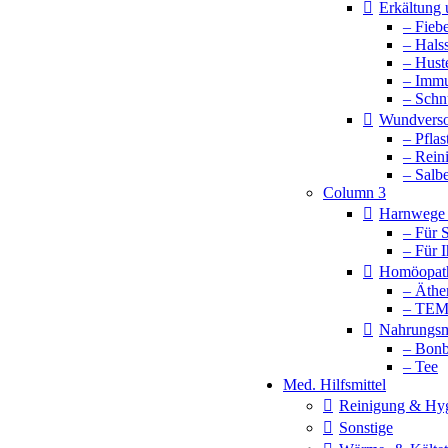
Erkältung
– Fieb
– Hals
– Hust
– Imm
– Schn
Wundvers
– Pflas
– Rein
– Salb
Column 3
Harnwege 
– Für 
– Für 
Homöopat
– Äthe
– TE
Nahrungsm
– Bonb
– Tee
Med. Hilfsmittel
Reinigung & Hy
Sonstige