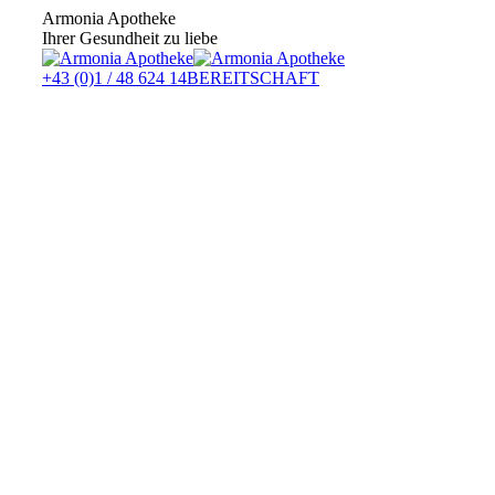
Zum
Armonia Apotheke
Inhalt
Ihrer Gesundheit zu liebe
springen
+43 (0)1 / 48 624 14
BEREITSCHAFT