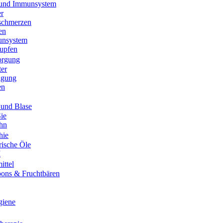
 und Immunsystem
er
schmerzen
en
unsystem
upfen
orgung
ter
igung
en
und Blase
Sie
Ihn
hie
rische Öle
M
ittel
ons & Fruchtbären
giene