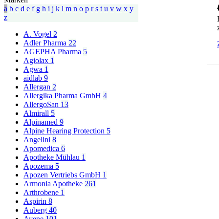
a
b
c
d
e
f
g
h
i
j
k
l
m
n
o
p
r
s
t
u
v
w
x
y
z
A. Vogel
2
Adler Pharma
22
AGEPHA Pharma
5
Agiolax
1
Agwa
1
aidlab
9
Allergan
2
Allergika Pharma GmbH
4
AllergoSan
13
Almirall
5
Alpinamed
9
Alpine Hearing Protection
5
Angelini
8
Apomedica
6
Apotheke Mühlau
1
Apozema
5
Apozen Vertriebs GmbH
1
Armonia Apotheke
261
Arthrobene
1
Aspirin
8
Auberg
40
Avene
101