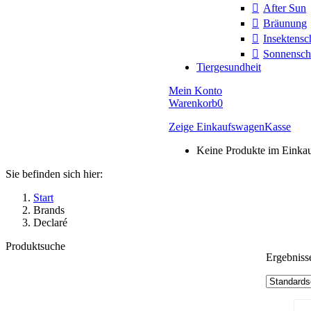
After Sun
Bräunung
Insektensc
Sonnensch
Tiergesundheit
Mein Konto
Warenkorb
0
Zeige Einkaufswagen
Kasse
Keine Produkte im Einka
Sie befinden sich hier:
Start
Brands
Declaré
Produktsuche
Ergebniss