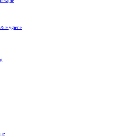
herapie
 & Hygiene
ut
nne