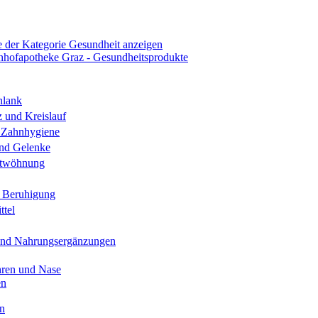
e der Kategorie Gesundheit anzeigen
hlank
 und Kreislauf
Zahnhygiene
nd Gelenke
ntwöhnung
d Beruhigung
ttel
und Nahrungsergänzungen
ren und Nase
en
n