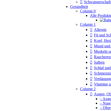
Schwangerschaft
Gesundheit
Column 0
Alle Produkt
Column 1
Allergie
Fit und Sc
Kopf, Herz
Mund und 
Muskeln u
Rauchere
Salben
Schlaf un
Schmerzmi
Verdauung
Vitamine 
Column 2
Augen, Oh
– Aug
– Nase
– Ohre