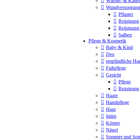
Wärme- & Kältet
Wundversorgung
Pflaster
Reinigung
Reinigung
Salben
Pflege & Kosmetik
Baby & Kind
Deo
empfindliche Ha
Fußpflege
Gesicht
Pflege
Reinigung
Haare
Handpflege
Haut
Intim
Körper
Nägel
Sommer und So