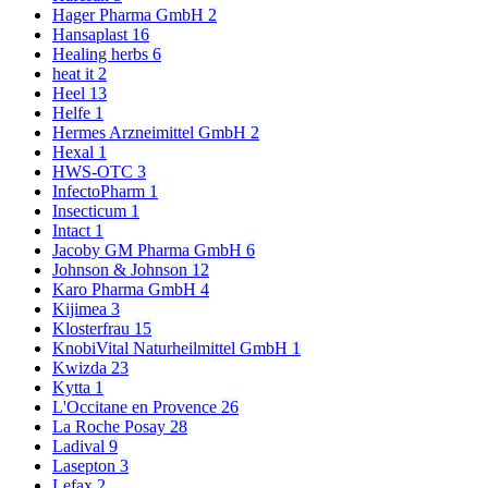
Hager Pharma GmbH
2
Hansaplast
16
Healing herbs
6
heat it
2
Heel
13
Helfe
1
Hermes Arzneimittel GmbH
2
Hexal
1
HWS-OTC
3
InfectoPharm
1
Insecticum
1
Intact
1
Jacoby GM Pharma GmbH
6
Johnson & Johnson
12
Karo Pharma GmbH
4
Kijimea
3
Klosterfrau
15
KnobiVital Naturheilmittel GmbH
1
Kwizda
23
Kytta
1
L'Occitane en Provence
26
La Roche Posay
28
Ladival
9
Lasepton
3
Lefax
2