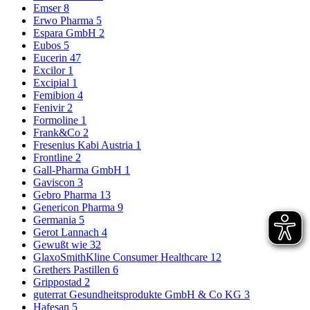
Emser
8
Erwo Pharma
5
Espara GmbH
2
Eubos
5
Eucerin
47
Excilor
1
Excipial
1
Femibion
4
Fenivir
2
Formoline
1
Frank&Co
2
Fresenius Kabi Austria
1
Frontline
2
Gall-Pharma GmbH
1
Gaviscon
3
Gebro Pharma
13
Genericon Pharma
9
Germania
5
Gerot Lannach
4
Gewußt wie
32
GlaxoSmithKline Consumer Healthcare
12
Grethers Pastillen
6
Grippostad
2
guterrat Gesundheitsprodukte GmbH & Co KG
3
Hafesan
5