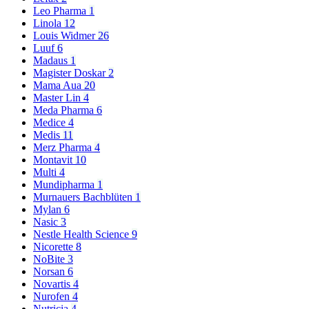
Leo Pharma
1
Linola
12
Louis Widmer
26
Luuf
6
Madaus
1
Magister Doskar
2
Mama Aua
20
Master Lin
4
Meda Pharma
6
Medice
4
Medis
11
Merz Pharma
4
Montavit
10
Multi
4
Mundipharma
1
Murnauers Bachblüten
1
Mylan
6
Nasic
3
Nestle Health Science
9
Nicorette
8
NoBite
3
Norsan
6
Novartis
4
Nurofen
4
Nutricia
4