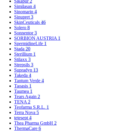
Sikapur
2
Similasan
4
Sinomarin
4
Sinupret
3
SkinCeuticals
46
Solero
8
Sonnentor
3
SORBION AUSTRIA
1
SpermidineLife
1
Stada
20
Sterillium
1
Stilaxx
3
Strepsils
3
Supradyn
13
Takeda
4
Tantum Verde
4
Taoasis
1
Taumea
1
Tears Again
2
TENA
2
Teofarma S.R.L.
1
Terra Nova
5
tetesept
4
Thea Pharma GmbH
2
ThermaCare
6