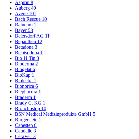
Aspirin
8
Auberg
40
Avene
101
Bach Rescue
10
Balneum
1
Bayer
58
Beiersdorf AG
11
Bepanthen
12
Betadona
3
Betaisodona
1
Bio-H-Tin
3
Bioderma
2
Biogelat
6
BioKap
1
Biolectra
1
Bionorica
6
Blephacura
1
Braderm
1
Brady C. KG
1
Bronchostop
10
BSN Medical Medizinprodukte GmbH
5
Burgerstein
1
Canesten
8
Caudalie
3
CeraVe
13