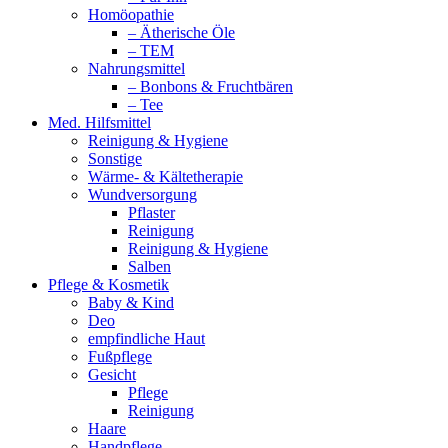
Homöopathie
– Ätherische Öle
– TEM
Nahrungsmittel
– Bonbons & Fruchtbären
– Tee
Med. Hilfsmittel
Reinigung & Hygiene
Sonstige
Wärme- & Kältetherapie
Wundversorgung
Pflaster
Reinigung
Reinigung & Hygiene
Salben
Pflege & Kosmetik
Baby & Kind
Deo
empfindliche Haut
Fußpflege
Gesicht
Pflege
Reinigung
Haare
Handpflege