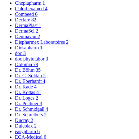
Cheplapharm
1
Chlorhexamed
4
Compeed
6
Declaré
82
DermaPlast
1
DermaSel
2
Deumavan
2
Diepharmex Laboratoires
2
Diosapharm
1
doc
3
doc phytolabor
3
Dolomia
79
Dr. Böhm
35
Dr. C. Soldan
2
Dr. Eberhardt
4
Dr. Kade
4
Dr. Kottas
41
Dr. Loges
2
Dr. Peithner
3
Dr. Schmidgall
4
Dr. Schreibers
2
Ducray
2
Dulcolax
2
easypharm
6
ECA-Medical
6