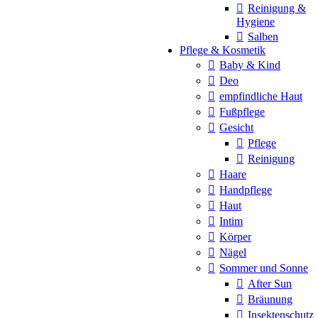
Reinigung &
Hygiene
Salben
Pflege & Kosmetik
Baby & Kind
Deo
empfindliche Haut
Fußpflege
Gesicht
Pflege
Reinigung
Haare
Handpflege
Haut
Intim
Körper
Nägel
Sommer und Sonne
After Sun
Bräunung
Insektenschutz