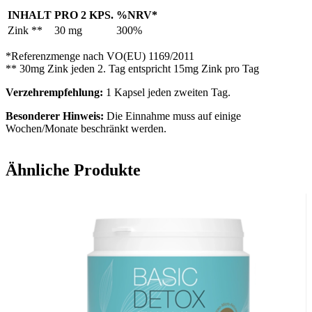
INHALT
PRO 2 KPS.
%NRV*
Zink **
30 mg
300%
*Referenzmenge nach VO(EU) 1169/2011
** 30mg Zink jeden 2. Tag entspricht 15mg Zink pro Tag
Verzehrempfehlung:
1 Kapsel jeden zweiten Tag.
Besonderer Hinweis:
Die Einnahme muss auf einige
Wochen/Monate beschränkt werden.
Allergene:
Keine
Ähnliche Produkte
✓ vegan ✓ vegetarisch ✓ lactosefrei ✓ glutenfrei
Zutaten:
Zinkpicolinat, Hydroxypropylmethylcellulose
(Kapselhülle), Füllstoff Cellulose
Wichtige Hinweise:
Nahrungsergänzungsmittel stellen keinen Ersatz für eine
abwechslungsreiche und ausgewogene Ernährung sowie für eine
gesunde Lebensweise dar. Die angegebene empfohlene Tagesdosis