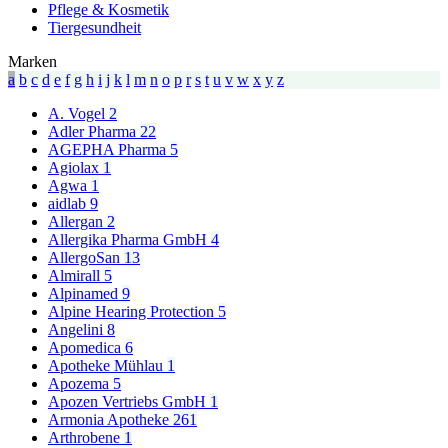
Pflege & Kosmetik
Tiergesundheit
Marken
a
b
c
d
e
f
g
h
i
j
k
l
m
n
o
p
r
s
t
u
v
w
x
y
z
A. Vogel
2
Adler Pharma
22
AGEPHA Pharma
5
Agiolax
1
Agwa
1
aidlab
9
Allergan
2
Allergika Pharma GmbH
4
AllergoSan
13
Almirall
5
Alpinamed
9
Alpine Hearing Protection
5
Angelini
8
Apomedica
6
Apotheke Mühlau
1
Apozema
5
Apozen Vertriebs GmbH
1
Armonia Apotheke
261
Arthrobene
1