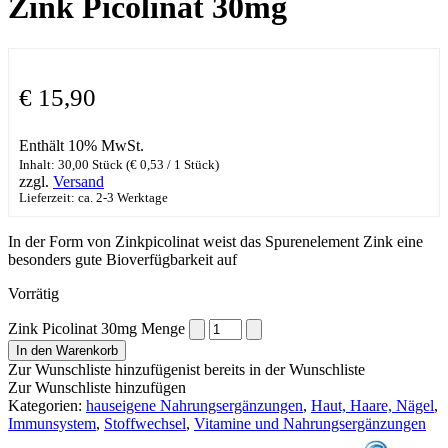
Zink Picolinat 30mg
€
15,90
Enthält 10% MwSt.
Inhalt: 30,00 Stück (
€
0,53
/ 1 Stück)
zzgl.
Versand
Lieferzeit: ca. 2-3 Werktage
In der Form von Zinkpicolinat weist das Spurenelement Zink eine
besonders gute Bioverfügbarkeit auf
Vorrätig
Zink Picolinat 30mg Menge
In den Warenkorb
Zur Wunschliste hinzufügen
ist bereits in der Wunschliste
Zur Wunschliste hinzufügen
Kategorien:
hauseigene Nahrungsergänzungen
,
Haut, Haare, Nägel
,
Immunsystem
,
Stoffwechsel
,
Vitamine und Nahrungsergänzungen