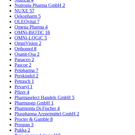
Nutropia Pharma GmbH
2
NUXE
57
Oekopharm
5
OLEOvital
7
Omega Pharma
4
OMNi-BiOTiC
16
OMNi-LOGiC
5
OmniVision
2
Orthomol
8
Osanit-Osa
2
Panaceo
2
Pascoe
2
Pelpharma
7
Perskindol
2
Petrasch
1
Pevaryl
1
Pfizer
4
Pharmaselect Handels GmbH
5
Pharmasgp GmbH
1
Pharmonta Dr.Fischer
4
Pluspharma Arzneimittel GmbH
2
Procter & Gamble
8
Prospan
3
Pukka
2