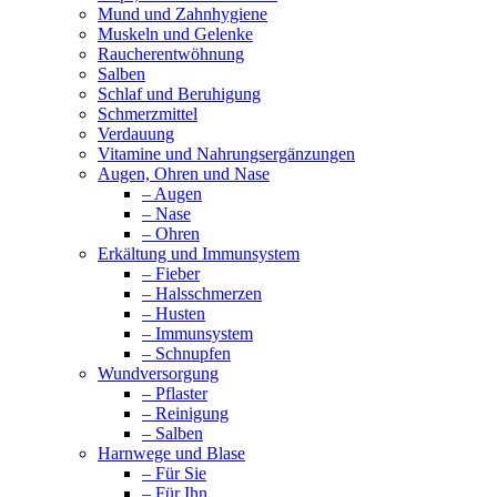
Mund und Zahnhygiene
Muskeln und Gelenke
Raucherentwöhnung
Salben
Schlaf und Beruhigung
Schmerzmittel
Verdauung
Vitamine und Nahrungsergänzungen
Augen, Ohren und Nase
– Augen
– Nase
– Ohren
Erkältung und Immunsystem
– Fieber
– Halsschmerzen
– Husten
– Immunsystem
– Schnupfen
Wundversorgung
– Pflaster
– Reinigung
– Salben
Harnwege und Blase
– Für Sie
– Für Ihn