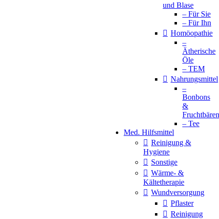
und Blase
– Für Sie
– Für Ihn
Homöopathie
–
Ätherische
Öle
– TEM
Nahrungsmittel
–
Bonbons
&
Fruchtbäre
– Tee
Med. Hilfsmittel
Reinigung &
Hygiene
Sonstige
Wärme- &
Kältetherapie
Wundversorgung
Pflaster
Reinigung