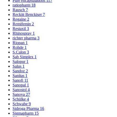
Pure encapsulations
117
ratiopharm
18
Rausch
7
Reckitt Benckiser
7
Regaine
2
Remifemin
2
Restaxil
3
Rhinospray
1
richter pharma
3
Riopan
1
Rohde
1
S.Calon
3
Sab Simplex
1
Salopur
1
Salus
1
Sandoz
2
Sanitas
1
Sanofi
11
Sanopal
1
Sanostol
4
Sanova
27
Schülke
4
Schwabe
9
Sidroga Pharma
16
Sigmapharm
15