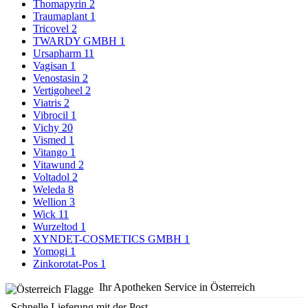
Thomapyrin
2
Traumaplant
1
Tricovel
2
TWARDY GMBH
1
Ursapharm
11
Vagisan
1
Venostasin
2
Vertigoheel
2
Viatris
2
Vibrocil
1
Vichy
20
Vismed
1
Vitango
1
Vitawund
2
Voltadol
2
Weleda
8
Wellion
3
Wick
11
Wurzeltod
1
XYNDET-COSMETICS GMBH
1
Yomogi
1
Zinkorotat-Pos
1
Ihr Apotheken Service in Österreich
Schnelle Lieferung mit der Post