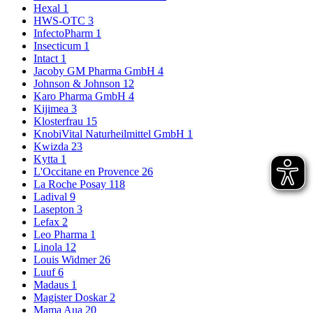
Hexal
1
HWS-OTC
3
InfectoPharm
1
Insecticum
1
Intact
1
Jacoby GM Pharma GmbH
4
Johnson & Johnson
12
Karo Pharma GmbH
4
Kijimea
3
Klosterfrau
15
KnobiVital Naturheilmittel GmbH
1
Kwizda
23
Kytta
1
L'Occitane en Provence
26
La Roche Posay
118
Ladival
9
Lasepton
3
Lefax
2
Leo Pharma
1
Linola
12
Louis Widmer
26
Luuf
6
Madaus
1
Magister Doskar
2
Mama Aua
20