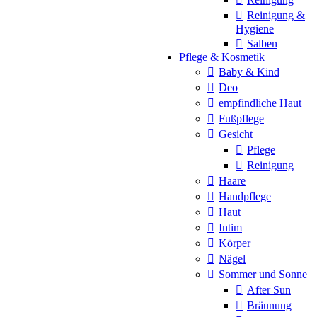
Reinigung &
Hygiene
Salben
Pflege & Kosmetik
Baby & Kind
Deo
empfindliche Haut
Fußpflege
Gesicht
Pflege
Reinigung
Haare
Handpflege
Haut
Intim
Körper
Nägel
Sommer und Sonne
After Sun
Bräunung