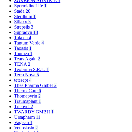
SORBION AUSTRIA
1
SpermidineLife
1
Stada
20
Sterillium
1
Stilaxx
3
Strepsils
3
Supradyn
13
Takeda
4
Tantum Verde
4
Taoasis
1
Taumea
1
Tears Again
2
TENA
2
Teofarma S.R.L.
1
Terra Nova
5
tetesept
4
Thea Pharma GmbH
2
ThermaCare
6
Thomapyrin
2
Traumaplant
1
Tricovel
2
TWARDY GMBH
1
Ursapharm
11
Vagisan
1
Venostasin
2