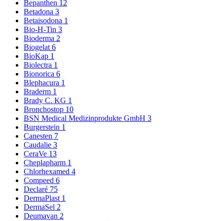
Bepanthen
12
Betadona
3
Betaisodona
1
Bio-H-Tin
3
Bioderma
2
Biogelat
6
BioKap
1
Biolectra
1
Bionorica
6
Blephacura
1
Braderm
1
Brady C. KG
1
Bronchostop
10
BSN Medical Medizinprodukte GmbH
3
Burgerstein
1
Canesten
7
Caudalie
3
CeraVe
13
Cheplapharm
1
Chlorhexamed
4
Compeed
6
Declaré
75
DermaPlast
1
DermaSel
2
Deumavan
2