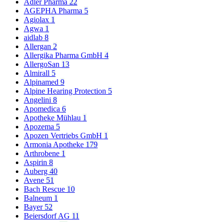
Adler Pharma
22
AGEPHA Pharma
5
Agiolax
1
Agwa
1
aidlab
8
Allergan
2
Allergika Pharma GmbH
4
AllergoSan
13
Almirall
5
Alpinamed
9
Alpine Hearing Protection
5
Angelini
8
Apomedica
6
Apotheke Mühlau
1
Apozema
5
Apozen Vertriebs GmbH
1
Armonia Apotheke
179
Arthrobene
1
Aspirin
8
Auberg
40
Avene
51
Bach Rescue
10
Balneum
1
Bayer
52
Beiersdorf AG
11