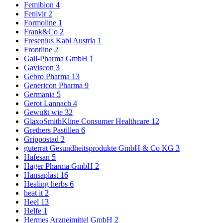
Femibion
4
Fenivir
2
Formoline
1
Frank&Co
2
Fresenius Kabi Austria
1
Frontline
2
Gall-Pharma GmbH
1
Gaviscon
3
Gebro Pharma
13
Genericon Pharma
9
Germania
5
Gerot Lannach
4
Gewußt wie
32
GlaxoSmithKline Consumer Healthcare
12
Grethers Pastillen
6
Grippostad
2
guterrat Gesundheitsprodukte GmbH & Co KG
3
Hafesan
5
Hager Pharma GmbH
2
Hansaplast
16
Healing herbs
6
heat it
2
Heel
13
Helfe
1
Hermes Arzneimittel GmbH
2