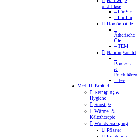
Harnwege
und Blase
– Für Sie
– Für Ihn
Homöopathie
–
Ätherische
Öle
– TEM
Nahrungsmittel
–
Bonbons
&
Fruchtbäre
– Tee
Med. Hilfsmittel
Reinigung &
Hygiene
Sonstige
Wärme- &
Kältetherapie
Wundversorgung
Pflaster
Reinigung