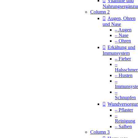
Vitamine und
Nahrungsergänzu
Column 2
Augen, Ohren
und Nase
– Augen
– Nase
– Ohren
Erkältung und
Immunsystem
– Fieber
–
Halsschmer
– Husten
–
Immunsyst
–
Schnupfen
Wundversorgu
– Pflaster
–
Reinigung
– Salben
Column 3