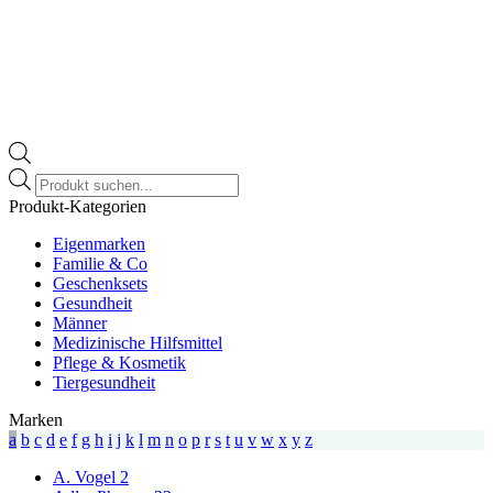
Products
search
Produkt-Kategorien
Eigenmarken
Familie & Co
Geschenksets
Gesundheit
Männer
Medizinische Hilfsmittel
Pflege & Kosmetik
Tiergesundheit
Marken
a
b
c
d
e
f
g
h
i
j
k
l
m
n
o
p
r
s
t
u
v
w
x
y
z
A. Vogel
2