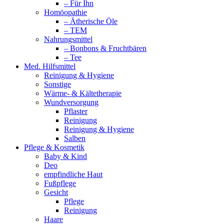
– Für Ihn
Homöopathie
– Ätherische Öle
– TEM
Nahrungsmittel
– Bonbons & Fruchtbären
– Tee
Med. Hilfsmittel
Reinigung & Hygiene
Sonstige
Wärme- & Kältetherapie
Wundversorgung
Pflaster
Reinigung
Reinigung & Hygiene
Salben
Pflege & Kosmetik
Baby & Kind
Deo
empfindliche Haut
Fußpflege
Gesicht
Pflege
Reinigung
Haare