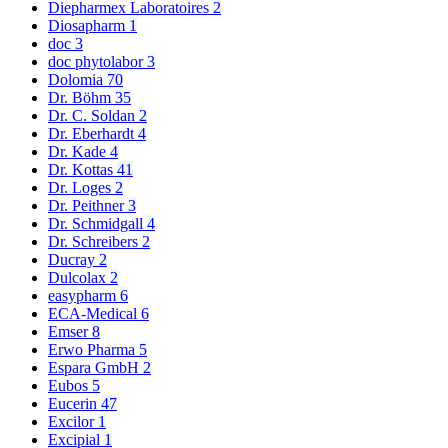
Diepharmex Laboratoires
2
Diosapharm
1
doc
3
doc phytolabor
3
Dolomia
70
Dr. Böhm
35
Dr. C. Soldan
2
Dr. Eberhardt
4
Dr. Kade
4
Dr. Kottas
41
Dr. Loges
2
Dr. Peithner
3
Dr. Schmidgall
4
Dr. Schreibers
2
Ducray
2
Dulcolax
2
easypharm
6
ECA-Medical
6
Emser
8
Erwo Pharma
5
Espara GmbH
2
Eubos
5
Eucerin
47
Excilor
1
Excipial
1