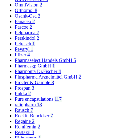
OmniVision
2
Orthomol
8
Osanit-Osa
2
Panaceo
2
Pascoe
2
Pelpharma
7
Perskindol
2
Petrasch
1
Pevaryl
1
Pfizer
4
Pharmaselect Handels GmbH
5
Pharmasgp GmbH
1
Pharmonta Dr.Fischer
4
Pluspharma Arzneimittel GmbH
2
Procter & Gamble
8
Prospan
3
Pukka
2
Pure encapsulations
117
ratiopharm
18
Rausch
7
Reckitt Benckiser
7
Regaine
2
Remifemin
2
Restaxil
3
Rhinospray
1