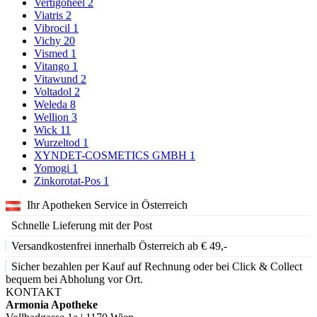
Vertigoheel
2
Viatris
2
Vibrocil
1
Vichy
20
Vismed
1
Vitango
1
Vitawund
2
Voltadol
2
Weleda
8
Wellion
3
Wick
11
Wurzeltod
1
XYNDET-COSMETICS GMBH
1
Yomogi
1
Zinkorotat-Pos
1
Ihr Apotheken Service in Österreich
Schnelle Lieferung mit der Post
Versandkostenfrei innerhalb Österreich ab € 49,-
Sicher bezahlen per Kauf auf Rechnung oder bei Click & Collect
bequem bei Abholung vor Ort.
KONTAKT
Armonia Apotheke