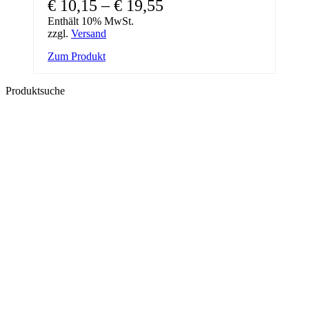
€
10,15
–
€
19,55
Enthält 10% MwSt.
zzgl.
Versand
Dieses
Zum Produkt
Produkt
weist
Produktsuche
mehrere
Varianten
auf.
Die
Optionen
können
auf
der
Produktseite
gewählt
werden