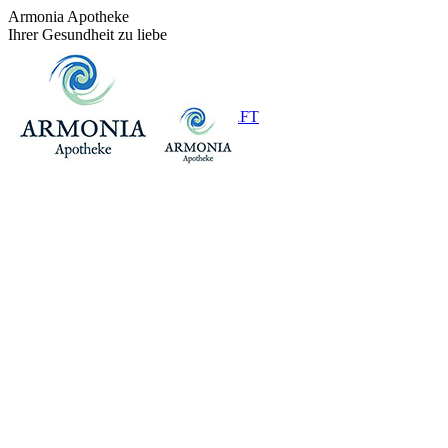
Zum
Armonia Apotheke
Inhalt
Ihrer Gesundheit zu liebe
springen
+43 (0)1 / 48 624 14
BEREITSCHAFT