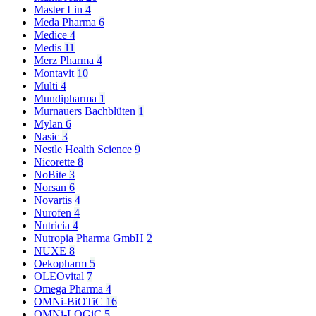
Master Lin
4
Meda Pharma
6
Medice
4
Medis
11
Merz Pharma
4
Montavit
10
Multi
4
Mundipharma
1
Murnauers Bachblüten
1
Mylan
6
Nasic
3
Nestle Health Science
9
Nicorette
8
NoBite
3
Norsan
6
Novartis
4
Nurofen
4
Nutricia
4
Nutropia Pharma GmbH
2
NUXE
8
Oekopharm
5
OLEOvital
7
Omega Pharma
4
OMNi-BiOTiC
16
OMNi-LOGiC
5