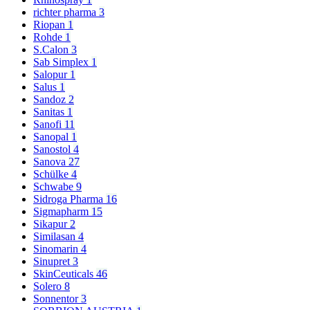
richter pharma
3
Riopan
1
Rohde
1
S.Calon
3
Sab Simplex
1
Salopur
1
Salus
1
Sandoz
2
Sanitas
1
Sanofi
11
Sanopal
1
Sanostol
4
Sanova
27
Schülke
4
Schwabe
9
Sidroga Pharma
16
Sigmapharm
15
Sikapur
2
Similasan
4
Sinomarin
4
Sinupret
3
SkinCeuticals
46
Solero
8
Sonnentor
3