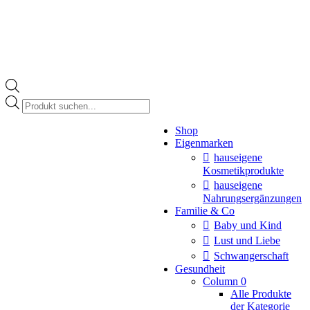
Products
search
Instagram
Shop
page
Eigenmarken
opens
in
hauseigene
new
Kosmetikprodukte
window
hauseigene
Nahrungsergänzungen
Familie & Co
Baby und Kind
Lust und Liebe
Schwangerschaft
Gesundheit
Column 0
Alle Produkte
der Kategorie