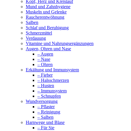
Kopf, Herz und Kreislauf
Mund und Zahnhygiene
Muskeln und Gelenke
Raucherentwöhnung
Salben
Schlaf und Beruhigung
Schmerzmittel
Verdauung
Vitamine und Nahrungsergänzungen
Augen, Ohren und Nase
– Augen
– Nase
– Ohren
Erkältung und Immunsystem
– Fieber
– Halsschmerzen
– Husten
– Immunsystem
– Schnupfen
Wundversorgung
– Pflaster
– Reinigung
– Salben
Harnwege und Blase
– Für Sie