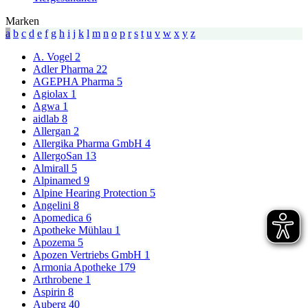
Marken
a
b
c
d
e
f
g
h
i
j
k
l
m
n
o
p
r
s
t
u
v
w
x
y
z
A. Vogel
2
Adler Pharma
22
AGEPHA Pharma
5
Agiolax
1
Agwa
1
aidlab
8
Allergan
2
Allergika Pharma GmbH
4
AllergoSan
13
Almirall
5
Alpinamed
9
Alpine Hearing Protection
5
Angelini
8
Apomedica
6
Apotheke Mühlau
1
Apozema
5
Apozen Vertriebs GmbH
1
Armonia Apotheke
179
Arthrobene
1
Aspirin
8
Auberg
40