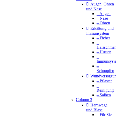
Augen, Ohren
und Nase
– Augen
– Nase
– Ohren
Erkältung und
Immunsystem
– Fieber
–
Halsschmer
– Husten
–
Immunsyst
–
Schnupfen
Wundversorgu
– Pflaster
–
Reinigung
– Salben
Column 3
Harnwege
und Blase
– Für Sie