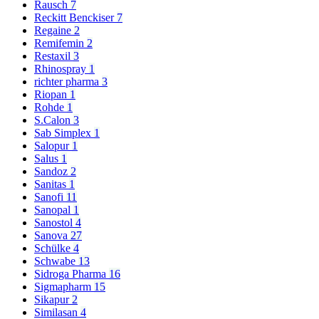
Rausch
7
Reckitt Benckiser
7
Regaine
2
Remifemin
2
Restaxil
3
Rhinospray
1
richter pharma
3
Riopan
1
Rohde
1
S.Calon
3
Sab Simplex
1
Salopur
1
Salus
1
Sandoz
2
Sanitas
1
Sanofi
11
Sanopal
1
Sanostol
4
Sanova
27
Schülke
4
Schwabe
13
Sidroga Pharma
16
Sigmapharm
15
Sikapur
2
Similasan
4