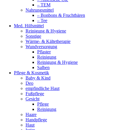
– TEM
Nahrungsmittel
– Bonbons & Fruchtbären
– Tee
Med. Hilfsmittel
Reinigung & Hygiene
Sonstige
Wärme- & Kältetherapie
Wundversorgung
Pflaster
Reinigung
Reinigung & Hygiene
Salben
Pflege & Kosmetik
Baby & Kind
Deo
empfindliche Haut
Fußpflege
Gesicht
Pflege
Reinigung
Haare
Handpflege
Haut