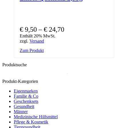
€
9,50
–
€
24,70
Enthält 20% MwSt.
zzgl.
Versand
Dieses
Zum Produkt
Produkt
weist
Produktsuche
mehrere
Varianten
auf.
Die
Produkt-Kategorien
Optionen
Eigenmarken
können
Familie & Co
auf
Geschenksets
der
Gesundheit
Produktseite
Männer
gewählt
Medizinische Hilfsmittel
werden
Pflege & Kosmetik
Tiergesundheit