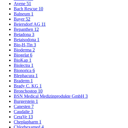
Avene
51
Bach Rescue
10
Balneum
1
Bayer
52
Beiersdorf AG
11
Bepanthen
12
Betadona
3
Betaisodona
1
Bio-H-Tin
3
Bioderma
2
Biogelat
6
BioKap
1
Biolectra
1
Bionorica
6
Blephacura
1
Braderm
1
Brady C. KG
1
Bronchostop
10
BSN Medical Medizinprodukte GmbH
3
Burgerstein
1
Canesten
7
Caudalie
3
CeraVe
13
Cheplapharm
1
Chlorhexamed
4