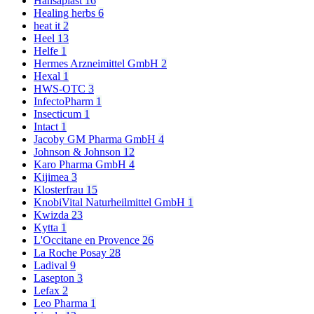
Hansaplast
16
Healing herbs
6
heat it
2
Heel
13
Helfe
1
Hermes Arzneimittel GmbH
2
Hexal
1
HWS-OTC
3
InfectoPharm
1
Insecticum
1
Intact
1
Jacoby GM Pharma GmbH
4
Johnson & Johnson
12
Karo Pharma GmbH
4
Kijimea
3
Klosterfrau
15
KnobiVital Naturheilmittel GmbH
1
Kwizda
23
Kytta
1
L'Occitane en Provence
26
La Roche Posay
28
Ladival
9
Lasepton
3
Lefax
2
Leo Pharma
1