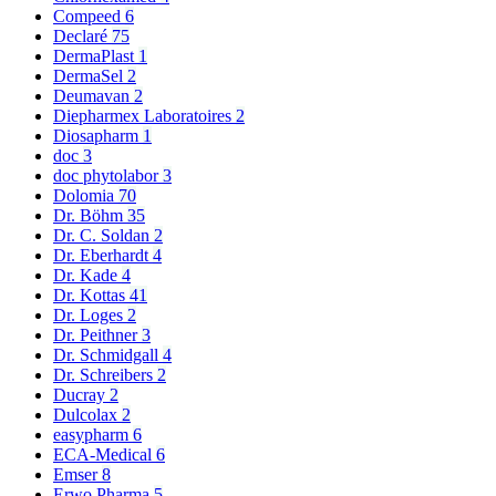
Compeed
6
Declaré
75
DermaPlast
1
DermaSel
2
Deumavan
2
Diepharmex Laboratoires
2
Diosapharm
1
doc
3
doc phytolabor
3
Dolomia
70
Dr. Böhm
35
Dr. C. Soldan
2
Dr. Eberhardt
4
Dr. Kade
4
Dr. Kottas
41
Dr. Loges
2
Dr. Peithner
3
Dr. Schmidgall
4
Dr. Schreibers
2
Ducray
2
Dulcolax
2
easypharm
6
ECA-Medical
6
Emser
8
Erwo Pharma
5