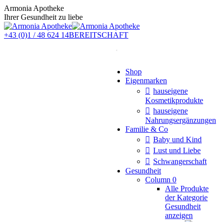
Zum
Armonia Apotheke
Inhalt
Ihrer Gesundheit zu liebe
springen
+43 (0)1 / 48 624 14
BEREITSCHAFT
Instagram
Shop
page
Eigenmarken
opens
in
hauseigene
new
Kosmetikprodukte
window
hauseigene
Nahrungsergänzungen
Familie & Co
Baby und Kind
Lust und Liebe
Schwangerschaft
Gesundheit
Column 0
Alle Produkte
der Kategorie
Gesundheit
anzeigen