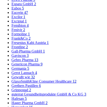
Espara GmbH
2
Eubos
5
Eucerin
47
Excilor
1
Excipial
1
Femibion
4
Fenivir
2
Formoline
1
Frank&Co
2
Fresenius Kabi Austria
1
Frontline
2
Gall-Pharma GmbH
1
Gaviscon
3
Gebro Pharma
13
Genericon Pharma
9
Germania
5
Gerot Lannach
4
Gewußt wie
32
GlaxoSmithKline Consumer Healthcare
12
Grethers Pastillen
6
Grippostad
2
guterrat Gesundheitsprodukte GmbH & Co KG
3
Hafesan
5
Hager Pharma GmbH
2