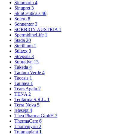
Sinomarin
4
Sinupret
3
SkinCeuticals
46
Solero
8
Sonnentor
3
SORBION AUSTRIA
1
SpermidineLife
1
Stada
20
Sterillium
1
Stilaxx
3
Strepsils
3
Supradyn
13
Takeda
4
Tantum Verde
4
Taoasis
1
Taumea
1
Tears Again
2
TENA
2
Teofarma S.R.L.
1
Terra Nova
5
tetesept
4
Thea Pharma GmbH
2
ThermaCare
6
Thomapyrin
2
Traumaplant
1