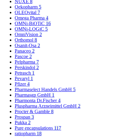
NUXE
8
Oekopharm
5
OLEOvital
7
Omega Pharma
4
OMNi-BiOTiC
16
OMNi-LOGiC
5
OmniVision
2
Orthomol
8
Osanit-Osa
2
Panaceo
2
Pascoe
2
Pelpharma
7
Perskindol
2
Petrasch
1
Pevaryl
1
Pfizer
4
Pharmaselect Handels GmbH
5
Pharmasgp GmbH
1
Pharmonta Dr.Fischer
4
Pluspharma Arzneimittel GmbH
2
Procter & Gamble
8
Prospan
3
Pukka
2
Pure encapsulations
117
ratiopharm
18