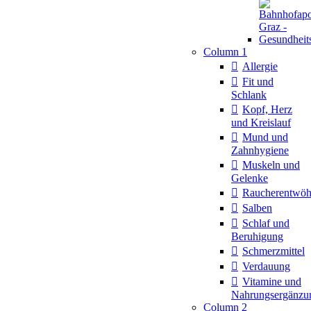
Column 1
Allergie
Fit und
Schlank
Kopf, Herz
und Kreislauf
Mund und
Zahnhygiene
Muskeln und
Gelenke
Raucherentwö
Salben
Schlaf und
Beruhigung
Schmerzmittel
Verdauung
Vitamine und
Nahrungsergänzu
Column 2