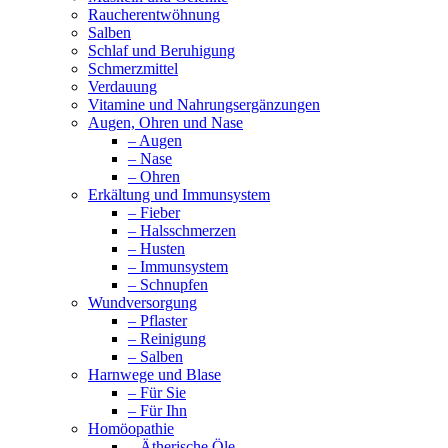
Raucherentwöhnung
Salben
Schlaf und Beruhigung
Schmerzmittel
Verdauung
Vitamine und Nahrungsergänzungen
Augen, Ohren und Nase
– Augen
– Nase
– Ohren
Erkältung und Immunsystem
– Fieber
– Halsschmerzen
– Husten
– Immunsystem
– Schnupfen
Wundversorgung
– Pflaster
– Reinigung
– Salben
Harnwege und Blase
– Für Sie
– Für Ihn
Homöopathie
– Ätherische Öle