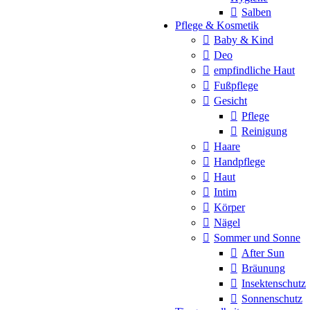
Salben
Pflege & Kosmetik
Baby & Kind
Deo
empfindliche Haut
Fußpflege
Gesicht
Pflege
Reinigung
Haare
Handpflege
Haut
Intim
Körper
Nägel
Sommer und Sonne
After Sun
Bräunung
Insektenschutz
Sonnenschutz