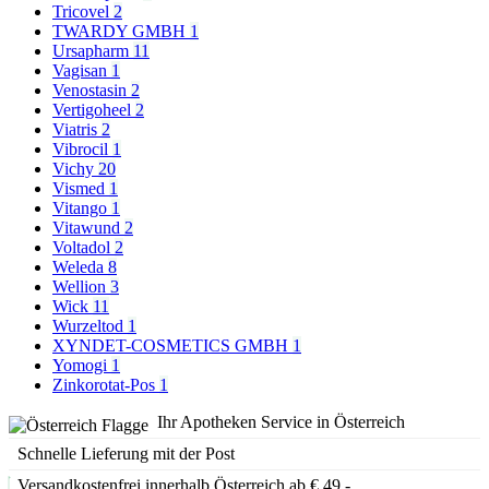
Tricovel
2
TWARDY GMBH
1
Ursapharm
11
Vagisan
1
Venostasin
2
Vertigoheel
2
Viatris
2
Vibrocil
1
Vichy
20
Vismed
1
Vitango
1
Vitawund
2
Voltadol
2
Weleda
8
Wellion
3
Wick
11
Wurzeltod
1
XYNDET-COSMETICS GMBH
1
Yomogi
1
Zinkorotat-Pos
1
Ihr Apotheken Service in Österreich
Schnelle Lieferung mit der Post
Versandkostenfrei innerhalb Österreich ab € 49,-