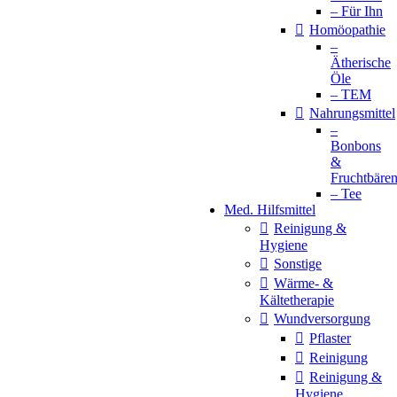
– Für Ihn
Homöopathie
–
Ätherische
Öle
– TEM
Nahrungsmittel
–
Bonbons
&
Fruchtbäre
– Tee
Med. Hilfsmittel
Reinigung &
Hygiene
Sonstige
Wärme- &
Kältetherapie
Wundversorgung
Pflaster
Reinigung
Reinigung &
Hygiene