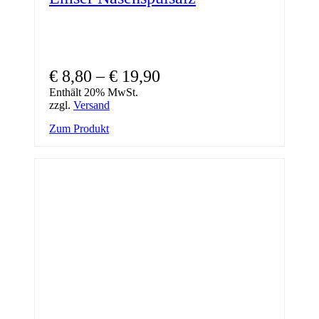
€
8,80
–
€
19,90
Enthält 20% MwSt.
zzgl.
Versand
Dieses
Zum Produkt
Produkt
weist
mehrere
Varianten
auf.
Die
Optionen
können
auf
der
Produktseite
gewählt
werden