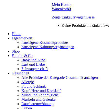
Mein Konto
Warenkorb
0
Zeige Einkaufswagen
Kasse
Keine Produkte im Einkaufsw
Home
Eigenmarken
hauseigene Kosmetikprodukte
hauseigene Nahrungsergänzungen
Shop
Familie & Co
Baby und Kind
Lust und Liebe
Schwangerschaft
Gesundheit
Alle Produkte der Kategorie Gesundheit anzeigen
Allergie
Fit und Schlank
Kopf, Herz und Kreislauf
Mund und Zahnhygiene
Muskeln und Gelenke
Raucherentwöhnung
Salben