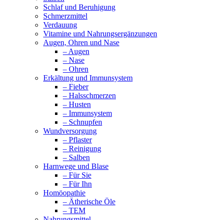
Schlaf und Beruhigung
Schmerzmittel
Verdauung
Vitamine und Nahrungsergänzungen
Augen, Ohren und Nase
– Augen
– Nase
– Ohren
Erkältung und Immunsystem
– Fieber
– Halsschmerzen
– Husten
– Immunsystem
– Schnupfen
Wundversorgung
– Pflaster
– Reinigung
– Salben
Harnwege und Blase
– Für Sie
– Für Ihn
Homöopathie
– Ätherische Öle
– TEM
Nahrungsmittel