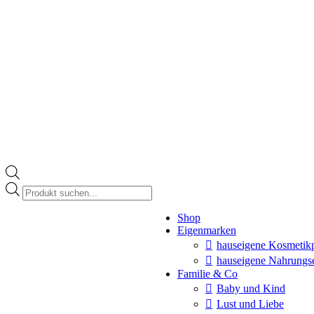
Products
search
Instagram
Shop
page
Eigenmarken
opens
in
hauseigene Kosmetik
new
hauseigene Nahrungs
window
Familie & Co
Baby und Kind
Lust und Liebe