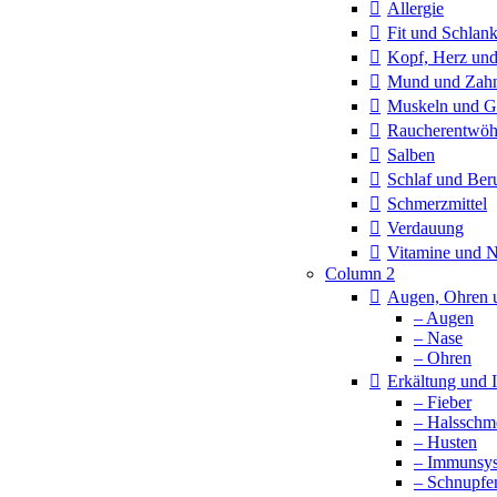
Allergie
Fit und Schlan
Kopf, Herz und
Mund und Zah
Muskeln und G
Raucherentwö
Salben
Schlaf und Ber
Schmerzmittel
Verdauung
Vitamine und 
Column 2
Augen, Ohren 
– Augen
– Nase
– Ohren
Erkältung und
– Fieber
– Halsschm
– Husten
– Immunsy
– Schnupfe