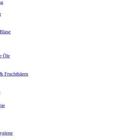
ng
g
Blase
e Öle
& Fruchtbären
e
pie
ygiene