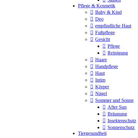
Pflege & Kosmetik
Baby & Kind
Deo
empfindliche Haut
Fußpflege
Gesicht
Pflege
Reinigung
Haare
Handpflege
Haut
Intim
Körper
Nägel
Sommer und Sonne
After Sun
Bräunung
Insektenschutz
Sonnenschutz
Tiergesundheit