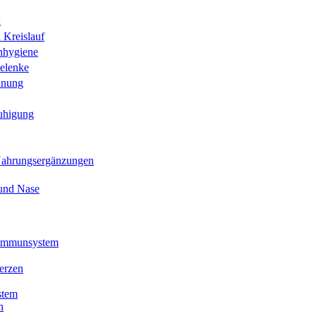
k
 Kreislauf
nhygiene
elenke
hnung
uhigung
Nahrungsergänzungen
und Nase
 Immunsystem
erzen
stem
n