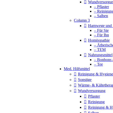
Wundversorgu
– Pflaster
– Reinigun
– Salben
Column 3
Harnwege und 
– Für Sie
– Für Ihn
Homöopathie
– Ätherisch
– TEM
Nahrungsmittel
– Bonbons 
– Tee
Med. Hilfsmittel
Reinigung & Hygien
Sonstige
Wärme- & Kältethera
Wundversorgung
Pflaster
Reinigung
Reinigung & H
Salben