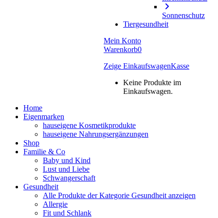
Sonnenschutz
Tiergesundheit
Mein Konto
Warenkorb
0
Zeige Einkaufswagen
Kasse
Keine Produkte im
Einkaufswagen.
Home
Eigenmarken
hauseigene Kosmetikprodukte
hauseigene Nahrungsergänzungen
Shop
Familie & Co
Baby und Kind
Lust und Liebe
Schwangerschaft
Gesundheit
Alle Produkte der Kategorie Gesundheit anzeigen
Allergie
Fit und Schlank