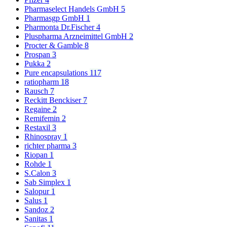
Pharmaselect Handels GmbH
5
Pharmasgp GmbH
1
Pharmonta Dr.Fischer
4
Pluspharma Arzneimittel GmbH
2
Procter & Gamble
8
Prospan
3
Pukka
2
Pure encapsulations
117
ratiopharm
18
Rausch
7
Reckitt Benckiser
7
Regaine
2
Remifemin
2
Restaxil
3
Rhinospray
1
richter pharma
3
Riopan
1
Rohde
1
S.Calon
3
Sab Simplex
1
Salopur
1
Salus
1
Sandoz
2
Sanitas
1