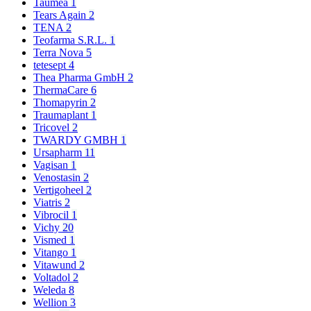
Taumea
1
Tears Again
2
TENA
2
Teofarma S.R.L.
1
Terra Nova
5
tetesept
4
Thea Pharma GmbH
2
ThermaCare
6
Thomapyrin
2
Traumaplant
1
Tricovel
2
TWARDY GMBH
1
Ursapharm
11
Vagisan
1
Venostasin
2
Vertigoheel
2
Viatris
2
Vibrocil
1
Vichy
20
Vismed
1
Vitango
1
Vitawund
2
Voltadol
2
Weleda
8
Wellion
3