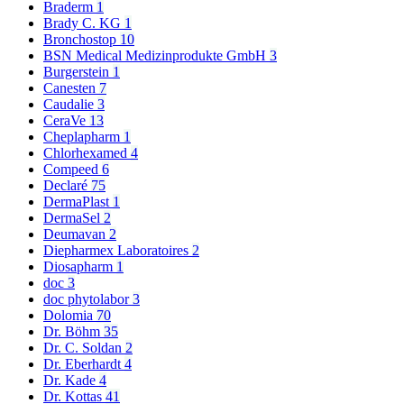
Braderm
1
Brady C. KG
1
Bronchostop
10
BSN Medical Medizinprodukte GmbH
3
Burgerstein
1
Canesten
7
Caudalie
3
CeraVe
13
Cheplapharm
1
Chlorhexamed
4
Compeed
6
Declaré
75
DermaPlast
1
DermaSel
2
Deumavan
2
Diepharmex Laboratoires
2
Diosapharm
1
doc
3
doc phytolabor
3
Dolomia
70
Dr. Böhm
35
Dr. C. Soldan
2
Dr. Eberhardt
4
Dr. Kade
4
Dr. Kottas
41