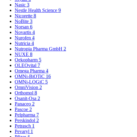
Nasic
3
Nestle Health Science
9
Nicorette
8
NoBite
3
Norsan
6
Novartis
4
Nurofen
4
Nutricia
4
Nutropia Pharma GmbH
2
NUXE
8
Oekopharm
5
OLEOvital
7
Omega Pharma
4
OMNi-BiOTiC
16
OMNi-LOGiC
5
OmniVision
2
Orthomol
8
Osanit-Osa
2
Panaceo
2
Pascoe
2
Pelpharma
7
Perskindol
2
Petrasch
1
Pevaryl
1
Pfizer
4