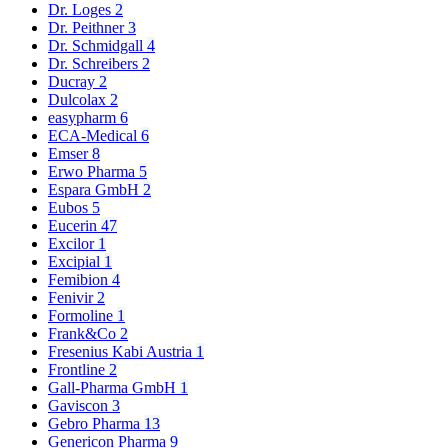
Dr. Loges
2
Dr. Peithner
3
Dr. Schmidgall
4
Dr. Schreibers
2
Ducray
2
Dulcolax
2
easypharm
6
ECA-Medical
6
Emser
8
Erwo Pharma
5
Espara GmbH
2
Eubos
5
Eucerin
47
Excilor
1
Excipial
1
Femibion
4
Fenivir
2
Formoline
1
Frank&Co
2
Fresenius Kabi Austria
1
Frontline
2
Gall-Pharma GmbH
1
Gaviscon
3
Gebro Pharma
13
Genericon Pharma
9