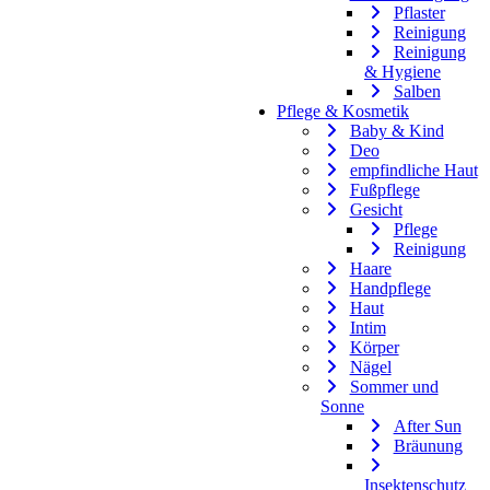
Pflaster
Reinigung
Reinigung
& Hygiene
Salben
Pflege & Kosmetik
Baby & Kind
Deo
empfindliche Haut
Fußpflege
Gesicht
Pflege
Reinigung
Haare
Handpflege
Haut
Intim
Körper
Nägel
Sommer und
Sonne
After Sun
Bräunung
Insektenschutz