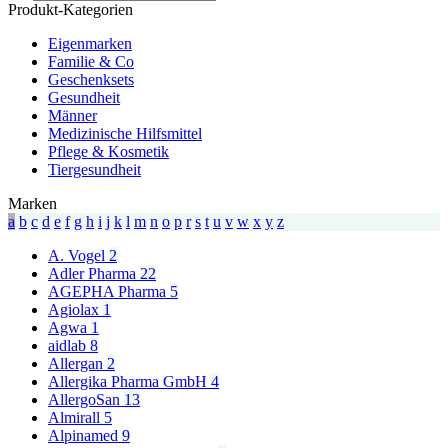
search
Produkt-Kategorien
Eigenmarken
Familie & Co
Geschenksets
Gesundheit
Männer
Medizinische Hilfsmittel
Pflege & Kosmetik
Tiergesundheit
Marken
a
b
c
d
e
f
g
h
i
j
k
l
m
n
o
p
r
s
t
u
v
w
x
y
z
A. Vogel
2
Adler Pharma
22
AGEPHA Pharma
5
Agiolax
1
Agwa
1
aidlab
8
Allergan
2
Allergika Pharma GmbH
4
AllergoSan
13
Almirall
5
Alpinamed
9