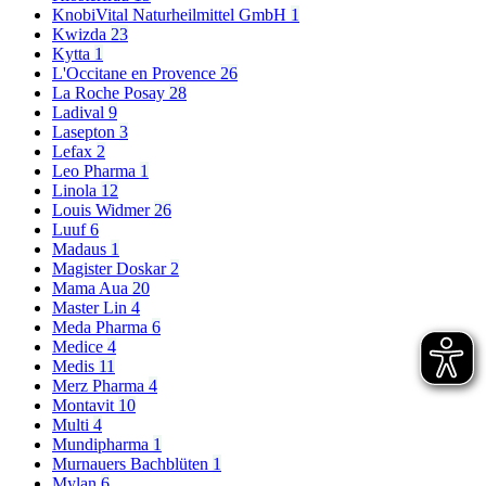
KnobiVital Naturheilmittel GmbH
1
Kwizda
23
Kytta
1
L'Occitane en Provence
26
La Roche Posay
28
Ladival
9
Lasepton
3
Lefax
2
Leo Pharma
1
Linola
12
Louis Widmer
26
Luuf
6
Madaus
1
Magister Doskar
2
Mama Aua
20
Master Lin
4
Meda Pharma
6
Medice
4
Medis
11
Merz Pharma
4
Montavit
10
Multi
4
Mundipharma
1
Murnauers Bachblüten
1
Mylan
6