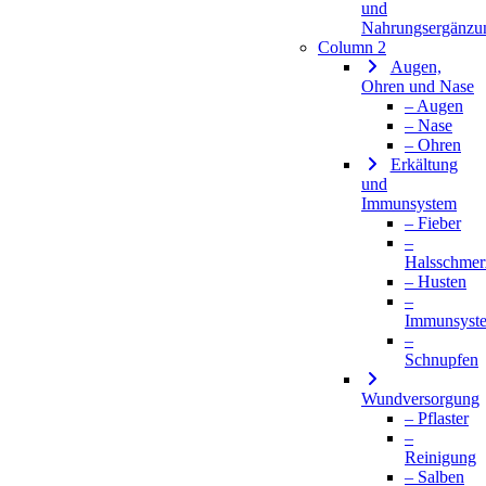
und
Nahrungsergänzu
Column 2
Augen,
Ohren und Nase
– Augen
– Nase
– Ohren
Erkältung
und
Immunsystem
– Fieber
–
Halsschmer
– Husten
–
Immunsyst
–
Schnupfen
Wundversorgung
– Pflaster
–
Reinigung
– Salben