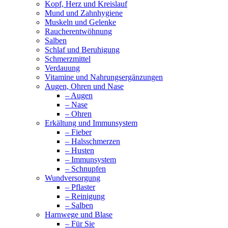
Kopf, Herz und Kreislauf
Mund und Zahnhygiene
Muskeln und Gelenke
Raucherentwöhnung
Salben
Schlaf und Beruhigung
Schmerzmittel
Verdauung
Vitamine und Nahrungsergänzungen
Augen, Ohren und Nase
– Augen
– Nase
– Ohren
Erkältung und Immunsystem
– Fieber
– Halsschmerzen
– Husten
– Immunsystem
– Schnupfen
Wundversorgung
– Pflaster
– Reinigung
– Salben
Harnwege und Blase
– Für Sie