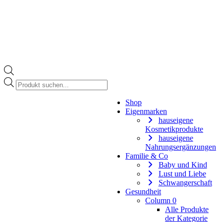
Products
search
Instagram
Shop
page
Eigenmarken
opens
hauseigene
in
Kosmetikprodukte
new
hauseigene
window
Nahrungsergänzungen
Familie & Co
Baby und Kind
Lust und Liebe
Schwangerschaft
Gesundheit
Column 0
Alle Produkte
der Kategorie