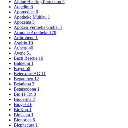
Alpine Hearing Protection
5
Angelini
8
Apomedica
6
Apotheke Mühlau
1
Apozema
5
Apozen Vertriebs GmbH
1
Armonia Apotheke
179
Arthrobene
1
Aspirin
10
Auberg
40
Avene
51
Bach Rescue
10
Balneum
1
Bayer
58
Beiersdorf AG
11
Bepanthen
12
Betadona
3
Betaisodona
1
Bio-H-Tin
3
Bioderma
2
Biogelat
6
BioKap
1
Biolectra
1
Bionorica
6
Blephacura
1