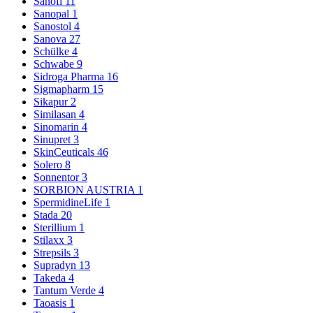
Sanofi
11
Sanopal
1
Sanostol
4
Sanova
27
Schülke
4
Schwabe
9
Sidroga Pharma
16
Sigmapharm
15
Sikapur
2
Similasan
4
Sinomarin
4
Sinupret
3
SkinCeuticals
46
Solero
8
Sonnentor
3
SORBION AUSTRIA
1
SpermidineLife
1
Stada
20
Sterillium
1
Stilaxx
3
Strepsils
3
Supradyn
13
Takeda
4
Tantum Verde
4
Taoasis
1