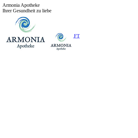
Zum
Armonia Apotheke
Inhalt
Ihrer Gesundheit zu liebe
springen
+43 (0)1 / 48 624 14
BEREITSCHAFT