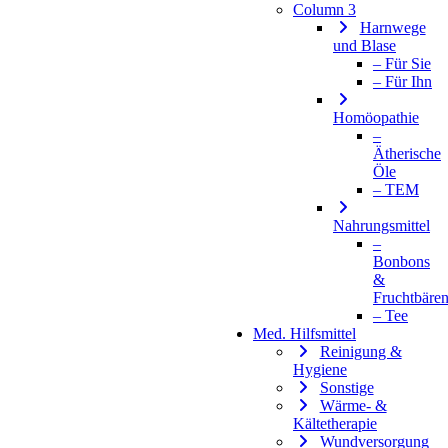
Column 3
Harnwege
und Blase
– Für Sie
– Für Ihn
Homöopathie
–
Ätherische
Öle
– TEM
Nahrungsmittel
–
Bonbons
&
Fruchtbäre
– Tee
Med. Hilfsmittel
Reinigung &
Hygiene
Sonstige
Wärme- &
Kältetherapie
Wundversorgung