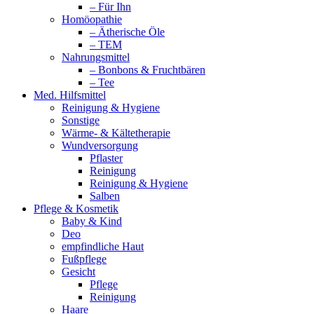
– Für Ihn
Homöopathie
– Ätherische Öle
– TEM
Nahrungsmittel
– Bonbons & Fruchtbären
– Tee
Med. Hilfsmittel
Reinigung & Hygiene
Sonstige
Wärme- & Kältetherapie
Wundversorgung
Pflaster
Reinigung
Reinigung & Hygiene
Salben
Pflege & Kosmetik
Baby & Kind
Deo
empfindliche Haut
Fußpflege
Gesicht
Pflege
Reinigung
Haare