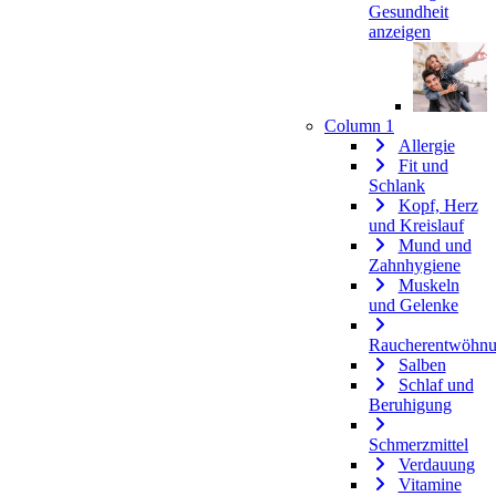
Gesundheit
anzeigen
Column 1
Allergie
Fit und
Schlank
Kopf, Herz
und Kreislauf
Mund und
Zahnhygiene
Muskeln
und Gelenke
Raucherentwöhn
Salben
Schlaf und
Beruhigung
Schmerzmittel
Verdauung
Vitamine