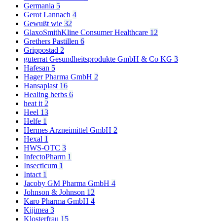
Germania
5
Gerot Lannach
4
Gewußt wie
32
GlaxoSmithKline Consumer Healthcare
12
Grethers Pastillen
6
Grippostad
2
guterrat Gesundheitsprodukte GmbH & Co KG
3
Hafesan
5
Hager Pharma GmbH
2
Hansaplast
16
Healing herbs
6
heat it
2
Heel
13
Helfe
1
Hermes Arzneimittel GmbH
2
Hexal
1
HWS-OTC
3
InfectoPharm
1
Insecticum
1
Intact
1
Jacoby GM Pharma GmbH
4
Johnson & Johnson
12
Karo Pharma GmbH
4
Kijimea
3
Klosterfrau
15