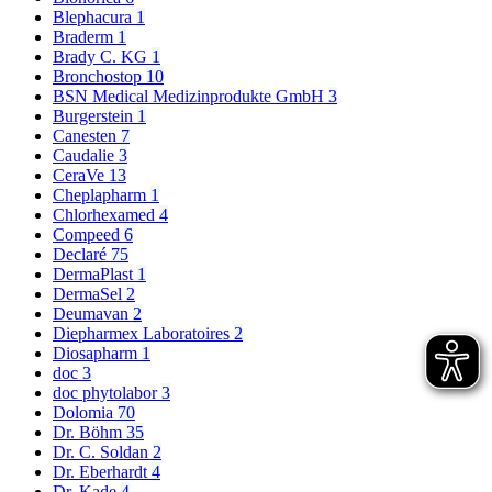
Blephacura
1
Braderm
1
Brady C. KG
1
Bronchostop
10
BSN Medical Medizinprodukte GmbH
3
Burgerstein
1
Canesten
7
Caudalie
3
CeraVe
13
Cheplapharm
1
Chlorhexamed
4
Compeed
6
Declaré
75
DermaPlast
1
DermaSel
2
Deumavan
2
Diepharmex Laboratoires
2
Diosapharm
1
doc
3
doc phytolabor
3
Dolomia
70
Dr. Böhm
35
Dr. C. Soldan
2
Dr. Eberhardt
4
Dr. Kade
4