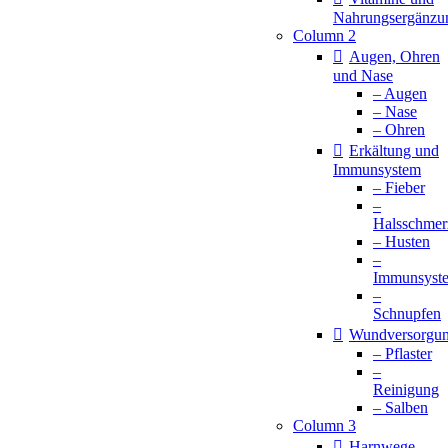
Nahrungsergänzu
Column 2
Augen, Ohren
und Nase
– Augen
– Nase
– Ohren
Erkältung und
Immunsystem
– Fieber
–
Halsschmer
– Husten
–
Immunsyst
–
Schnupfen
Wundversorgu
– Pflaster
–
Reinigung
– Salben
Column 3
Harnwege