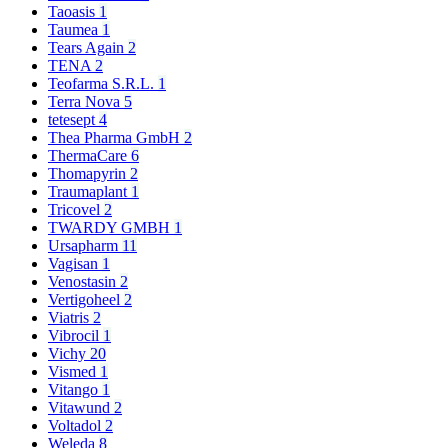
Taoasis
1
Taumea
1
Tears Again
2
TENA
2
Teofarma S.R.L.
1
Terra Nova
5
tetesept
4
Thea Pharma GmbH
2
ThermaCare
6
Thomapyrin
2
Traumaplant
1
Tricovel
2
TWARDY GMBH
1
Ursapharm
11
Vagisan
1
Venostasin
2
Vertigoheel
2
Viatris
2
Vibrocil
1
Vichy
20
Vismed
1
Vitango
1
Vitawund
2
Voltadol
2
Weleda
8