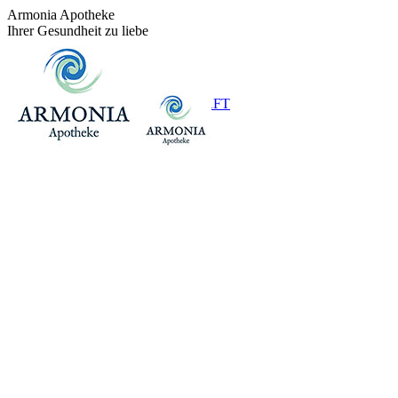
Zum
Armonia Apotheke
Inhalt
Ihrer Gesundheit zu liebe
springen
+43 (0)1 / 48 624 14
BEREITSCHAFT