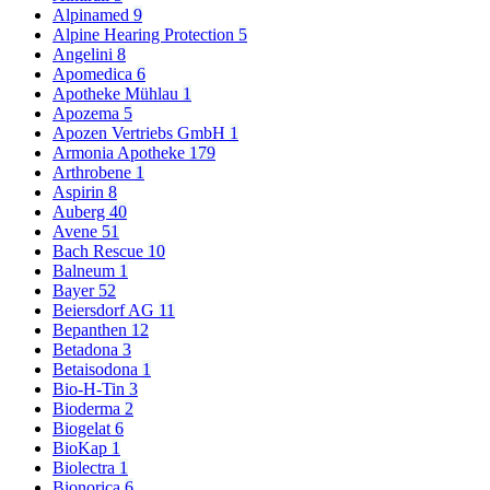
Alpinamed
9
Alpine Hearing Protection
5
Angelini
8
Apomedica
6
Apotheke Mühlau
1
Apozema
5
Apozen Vertriebs GmbH
1
Armonia Apotheke
179
Arthrobene
1
Aspirin
8
Auberg
40
Avene
51
Bach Rescue
10
Balneum
1
Bayer
52
Beiersdorf AG
11
Bepanthen
12
Betadona
3
Betaisodona
1
Bio-H-Tin
3
Bioderma
2
Biogelat
6
BioKap
1
Biolectra
1
Bionorica
6