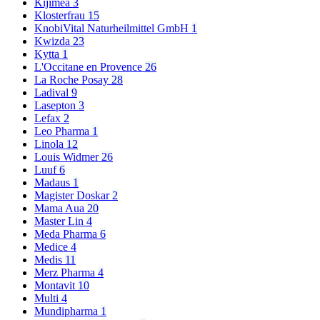
Kijimea
3
Klosterfrau
15
KnobiVital Naturheilmittel GmbH
1
Kwizda
23
Kytta
1
L'Occitane en Provence
26
La Roche Posay
28
Ladival
9
Lasepton
3
Lefax
2
Leo Pharma
1
Linola
12
Louis Widmer
26
Luuf
6
Madaus
1
Magister Doskar
2
Mama Aua
20
Master Lin
4
Meda Pharma
6
Medice
4
Medis
11
Merz Pharma
4
Montavit
10
Multi
4
Mundipharma
1