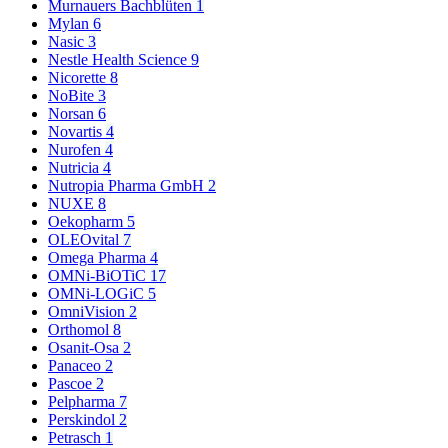
Murnauers Bachblüten
1
Mylan
6
Nasic
3
Nestle Health Science
9
Nicorette
8
NoBite
3
Norsan
6
Novartis
4
Nurofen
4
Nutricia
4
Nutropia Pharma GmbH
2
NUXE
8
Oekopharm
5
OLEOvital
7
Omega Pharma
4
OMNi-BiOTiC
17
OMNi-LOGiC
5
OmniVision
2
Orthomol
8
Osanit-Osa
2
Panaceo
2
Pascoe
2
Pelpharma
7
Perskindol
2
Petrasch
1