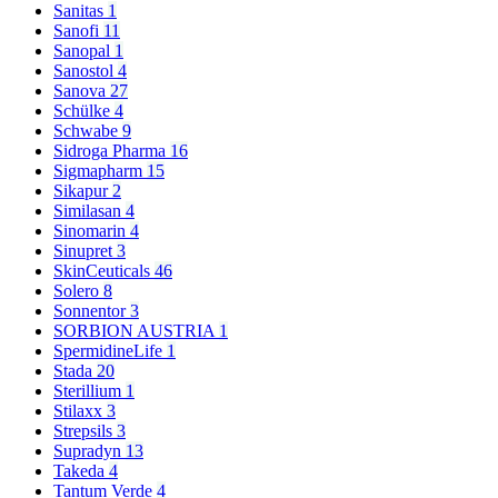
Sanitas
1
Sanofi
11
Sanopal
1
Sanostol
4
Sanova
27
Schülke
4
Schwabe
9
Sidroga Pharma
16
Sigmapharm
15
Sikapur
2
Similasan
4
Sinomarin
4
Sinupret
3
SkinCeuticals
46
Solero
8
Sonnentor
3
SORBION AUSTRIA
1
SpermidineLife
1
Stada
20
Sterillium
1
Stilaxx
3
Strepsils
3
Supradyn
13
Takeda
4
Tantum Verde
4