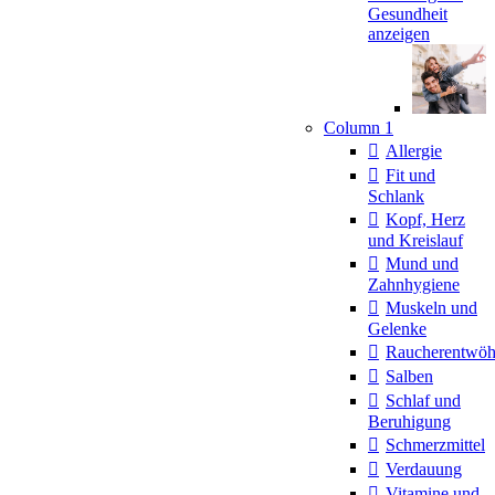
Gesundheit
anzeigen
Column 1
Allergie
Fit und
Schlank
Kopf, Herz
und Kreislauf
Mund und
Zahnhygiene
Muskeln und
Gelenke
Raucherentwö
Salben
Schlaf und
Beruhigung
Schmerzmittel
Verdauung
Vitamine und