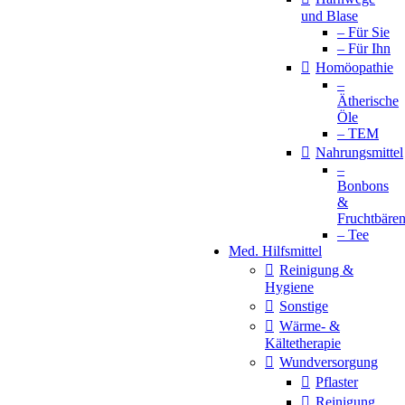
und Blase
– Für Sie
– Für Ihn
Homöopathie
–
Ätherische
Öle
– TEM
Nahrungsmittel
–
Bonbons
&
Fruchtbäre
– Tee
Med. Hilfsmittel
Reinigung &
Hygiene
Sonstige
Wärme- &
Kältetherapie
Wundversorgung
Pflaster
Reinigung