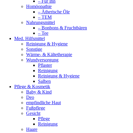
– Für Ihn
Homöopathie
– Ätherische Öle
– TEM
Nahrungsmittel
– Bonbons & Fruchtbären
– Tee
Med. Hilfsmittel
Reinigung & Hygiene
Sonstige
Wärme- & Kältetherapie
Wundversorgung
Pflaster
Reinigung
Reinigung & Hygiene
Salben
Pflege & Kosmetik
Baby & Kind
Deo
empfindliche Haut
Fußpflege
Gesicht
Pflege
Reinigung
Haare