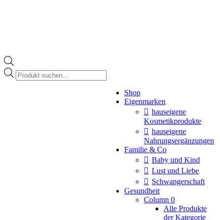
Products
search
Instagram
Shop
page
Eigenmarken
opens
in
hauseigene
new
Kosmetikprodukte
window
hauseigene
Nahrungsergänzungen
Familie & Co
Baby und Kind
Lust und Liebe
Schwangerschaft
Gesundheit
Column 0
Alle Produkte
der Kategorie