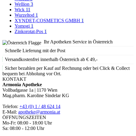
Wellion
3
Wick
11
Wurzeltod
1
XYNDET-COSMETICS GMBH
1
Yomogi
1
Zinkorotat-Pos
1
Ihr Apotheken Service in Österreich
Schnelle Lieferung mit der Post
Versandkostenfrei innerhalb Österreich ab € 49,-
Sicher bezahlen per Kauf auf Rechnung oder bei Click & Collect
bequem bei Abholung vor Ort.
KONTAKT
Armonia Apotheke
Vollbadgasse 1a | 1170 Wien
Mag.pharm. Karoline Sindelar KG
Telefon:
+43 (0) 1 / 48 624 14
E-Mail:
apotheke@armonia.at
ÖFFNUNGSZEITEN
Mo-Fr: 08:00 - 18:00 Uhr
Sa: 08:00 - 12:00 Uhr