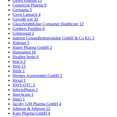
Gebro Pharma
13
Genericon Pharma
9
Germania
5
Gerot Lannach
4
Gewußt wie
32
GlaxoSmithKline Consumer Healthcare
12
Grethers Pastillen
6
Grippostad
2
guterrat Gesundheitsprodukte GmbH & Co KG
3
Hafesan
5
Hager Pharma GmbH
2
Hansaplast
16
Healing herbs
6
heat it
2
Heel
13
Helfe
1
Hermes Arzneimittel GmbH
2
Hexal
1
HWS-OTC
3
InfectoPharm
1
Insecticum
1
Intact
1
Jacoby GM Pharma GmbH
4
Johnson & Johnson
12
Karo Pharma GmbH
4