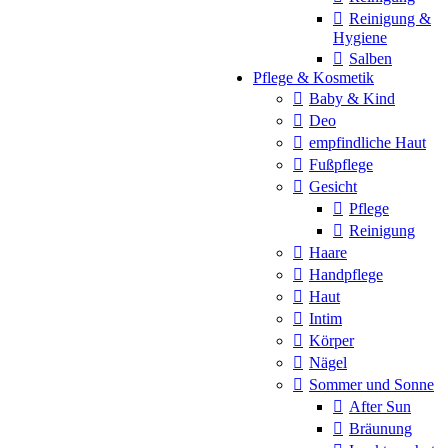
Reinigung &
Hygiene
Salben
Pflege & Kosmetik
Baby & Kind
Deo
empfindliche Haut
Fußpflege
Gesicht
Pflege
Reinigung
Haare
Handpflege
Haut
Intim
Körper
Nägel
Sommer und Sonne
After Sun
Bräunung