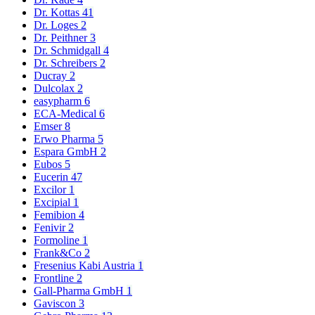
Dr. Kottas
41
Dr. Loges
2
Dr. Peithner
3
Dr. Schmidgall
4
Dr. Schreibers
2
Ducray
2
Dulcolax
2
easypharm
6
ECA-Medical
6
Emser
8
Erwo Pharma
5
Espara GmbH
2
Eubos
5
Eucerin
47
Excilor
1
Excipial
1
Femibion
4
Fenivir
2
Formoline
1
Frank&Co
2
Fresenius Kabi Austria
1
Frontline
2
Gall-Pharma GmbH
1
Gaviscon
3