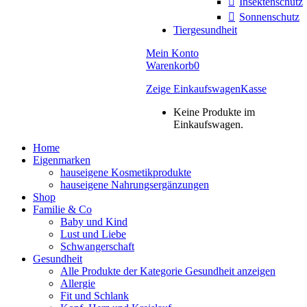
Insektenschutz
Sonnenschutz
Tiergesundheit
Mein Konto
Warenkorb
0
Zeige Einkaufswagen
Kasse
Keine Produkte im
Einkaufswagen.
Home
Eigenmarken
hauseigene Kosmetikprodukte
hauseigene Nahrungsergänzungen
Shop
Familie & Co
Baby und Kind
Lust und Liebe
Schwangerschaft
Gesundheit
Alle Produkte der Kategorie Gesundheit anzeigen
Allergie
Fit und Schlank