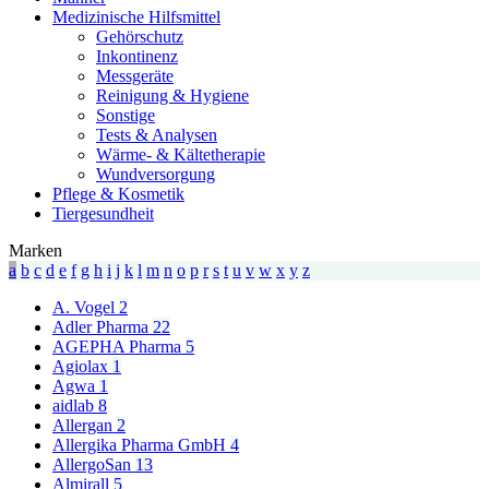
Medizinische Hilfsmittel
Gehörschutz
Inkontinenz
Messgeräte
Reinigung & Hygiene
Sonstige
Tests & Analysen
Wärme- & Kältetherapie
Wundversorgung
Pflege & Kosmetik
Tiergesundheit
Marken
a
b
c
d
e
f
g
h
i
j
k
l
m
n
o
p
r
s
t
u
v
w
x
y
z
A. Vogel
2
Adler Pharma
22
AGEPHA Pharma
5
Agiolax
1
Agwa
1
aidlab
8
Allergan
2
Allergika Pharma GmbH
4
AllergoSan
13
Almirall
5