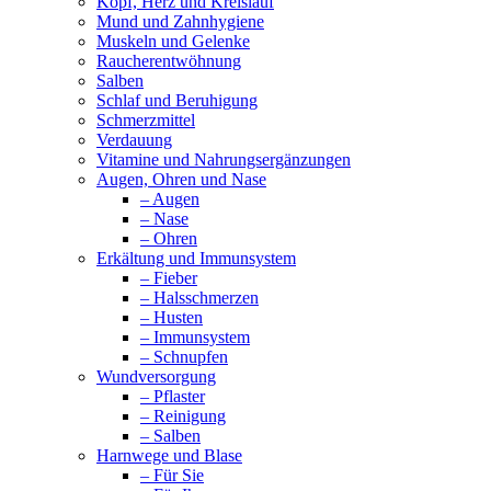
Kopf, Herz und Kreislauf
Mund und Zahnhygiene
Muskeln und Gelenke
Raucherentwöhnung
Salben
Schlaf und Beruhigung
Schmerzmittel
Verdauung
Vitamine und Nahrungsergänzungen
Augen, Ohren und Nase
– Augen
– Nase
– Ohren
Erkältung und Immunsystem
– Fieber
– Halsschmerzen
– Husten
– Immunsystem
– Schnupfen
Wundversorgung
– Pflaster
– Reinigung
– Salben
Harnwege und Blase
– Für Sie