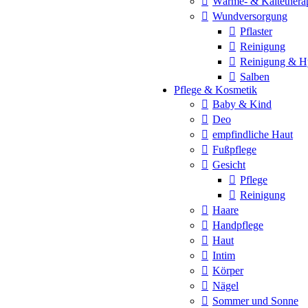
Wärme- & Kältethera
Wundversorgung
Pflaster
Reinigung
Reinigung & H
Salben
Pflege & Kosmetik
Baby & Kind
Deo
empfindliche Haut
Fußpflege
Gesicht
Pflege
Reinigung
Haare
Handpflege
Haut
Intim
Körper
Nägel
Sommer und Sonne