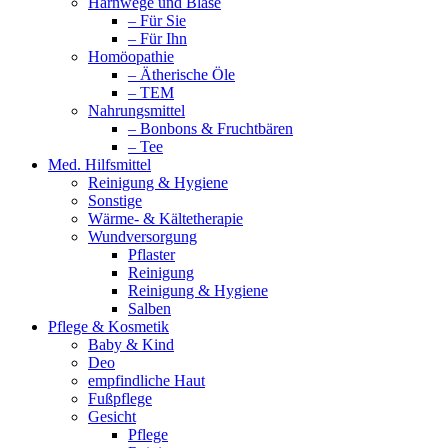
Harnwege und Blase
– Für Sie
– Für Ihn
Homöopathie
– Ätherische Öle
– TEM
Nahrungsmittel
– Bonbons & Fruchtbären
– Tee
Med. Hilfsmittel
Reinigung & Hygiene
Sonstige
Wärme- & Kältetherapie
Wundversorgung
Pflaster
Reinigung
Reinigung & Hygiene
Salben
Pflege & Kosmetik
Baby & Kind
Deo
empfindliche Haut
Fußpflege
Gesicht
Pflege