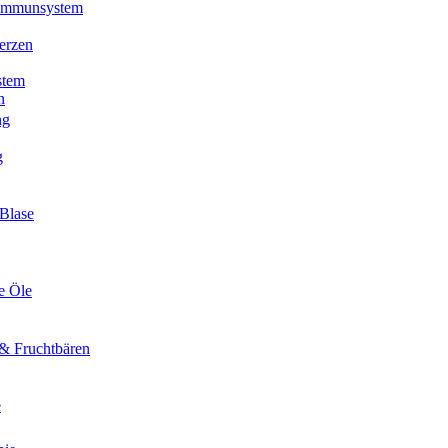
 Immunsystem
erzen
stem
n
ng
g
Blase
e Öle
& Fruchtbären
e