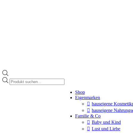
Products
search
Instagram
Shop
page
Eigenmarken
opens
in
hauseigene Kosmetik
new
hauseigene Nahrungs
window
Familie & Co
Baby und Kind
Lust und Liebe