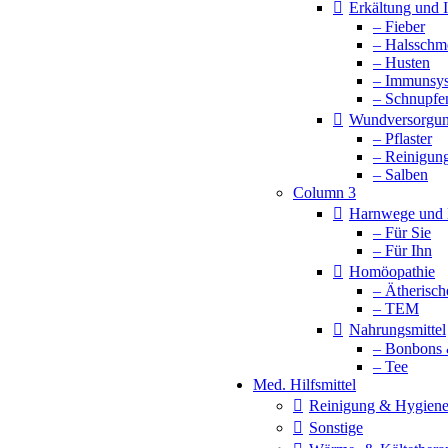
Erkältung und
– Fieber
– Halsschm
– Husten
– Immunsy
– Schnupfe
Wundversorgu
– Pflaster
– Reinigun
– Salben
Column 3
Harnwege und 
– Für Sie
– Für Ihn
Homöopathie
– Ätherisch
– TEM
Nahrungsmittel
– Bonbons 
– Tee
Med. Hilfsmittel
Reinigung & Hygien
Sonstige