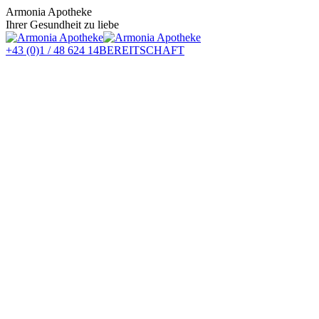
Zum
Armonia Apotheke
Inhalt
Ihrer Gesundheit zu liebe
springen
+43 (0)1 / 48 624 14
BEREITSCHAFT