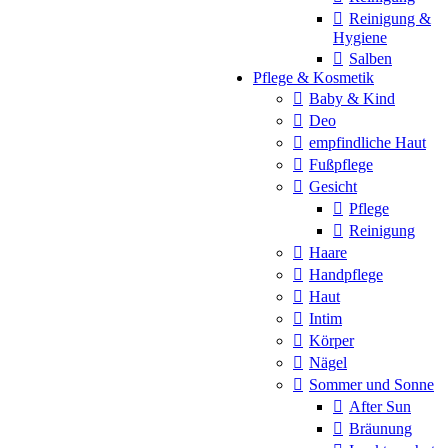
Reinigung &
Hygiene
Salben
Pflege & Kosmetik
Baby & Kind
Deo
empfindliche Haut
Fußpflege
Gesicht
Pflege
Reinigung
Haare
Handpflege
Haut
Intim
Körper
Nägel
Sommer und Sonne
After Sun
Bräunung