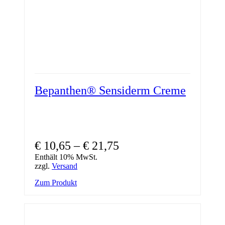
werden
Bepanthen® Sensiderm Creme
€
10,65
–
€
21,75
Enthält 10% MwSt.
zzgl.
Versand
Dieses
Zum Produkt
Produkt
weist
mehrere
Varianten