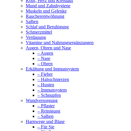
Kopf, Herz und Kreislauf
Mund und Zahnhygiene
Muskeln und Gelenke
Raucherentwöhnung
Salben
Schlaf und Beruhigung
Schmerzmittel
Verdauung
Vitamine und Nahrungsergänzungen
Augen, Ohren und Nase
– Augen
– Nase
– Ohren
Erkältung und Immunsystem
– Fieber
– Halsschmerzen
– Husten
– Immunsystem
– Schnupfen
Wundversorgung
– Pflaster
– Reinigung
– Salben
Harnwege und Blase
– Für Sie