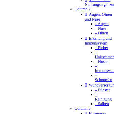
Nahrungsergänzu
Column 2
Augen, Ohren
und Nase
– Augen
– Nase
– Ohren
Erkältung und
Immunsystem
– Fieber
–
Halsschmer
– Husten
–
Immunsyst
–
Schnupfen
Wundversorgu
– Pflaster
–
Reinigung
– Salben
Column 3
Harnwege