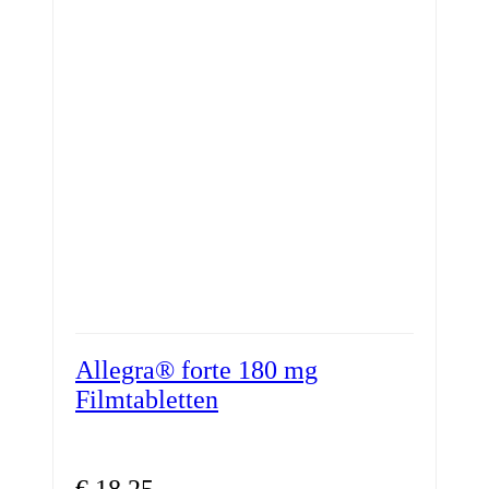
auf.
Die
Optionen
können
auf
der
Produktseite
gewählt
werden
Allegra® forte 180 mg
Filmtabletten