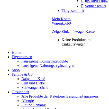
Insektenschutz
Sonnenschutz
Tiergesundheit
Mein Konto
Warenkorb
0
Zeige Einkaufswagen
Kasse
Keine Produkte im
Einkaufswagen.
Home
Eigenmarken
hauseigene Kosmetikprodukte
hauseigene Nahrungsergänzungen
Shop
Familie & Co
Baby und Kind
Lust und Liebe
Schwangerschaft
Gesundheit
Alle Produkte der Kategorie Gesundheit anzeigen
Allergie
Fit und Schlank