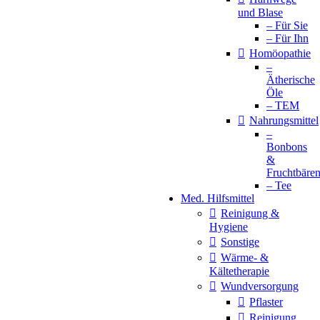
und Blase
– Für Sie
– Für Ihn
Homöopathie
–
Ätherische
Öle
– TEM
Nahrungsmittel
–
Bonbons
&
Fruchtbäre
– Tee
Med. Hilfsmittel
Reinigung &
Hygiene
Sonstige
Wärme- &
Kältetherapie
Wundversorgung
Pflaster
Reinigung