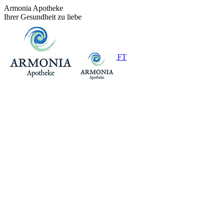
Zum
Armonia Apotheke
Inhalt
Ihrer Gesundheit zu liebe
springen
+43 (0)1 / 48 624 14
BEREITSCHAFT