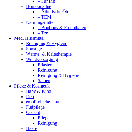
– Für Ihn
Homöopathie
– Ätherische Öle
– TEM
Nahrungsmittel
– Bonbons & Fruchtbären
– Tee
Med. Hilfsmittel
Reinigung & Hygiene
Sonstige
Wärme- & Kältetherapie
Wundversorgung
Pflaster
Reinigung
Reinigung & Hygiene
Salben
Pflege & Kosmetik
Baby & Kind
Deo
empfindliche Haut
Fußpflege
Gesicht
Pflege
Reinigung
Haare