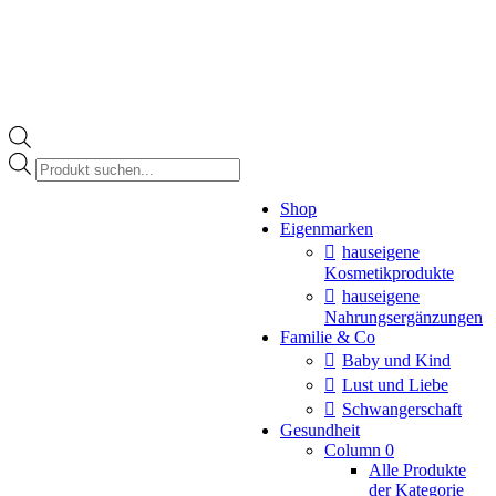
Products
search
Instagram
Shop
page
Eigenmarken
opens
in
hauseigene
new
Kosmetikprodukte
window
hauseigene
Nahrungsergänzungen
Familie & Co
Baby und Kind
Lust und Liebe
Schwangerschaft
Gesundheit
Column 0
Alle Produkte
der Kategorie