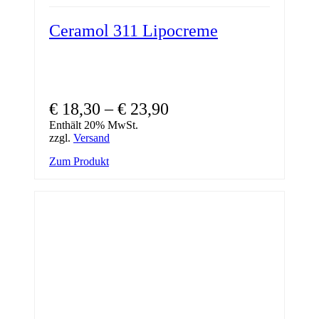
Ceramol 311 Lipocreme
€
18,30
–
€
23,90
Enthält 20% MwSt.
zzgl.
Versand
Dieses
Zum Produkt
Produkt
weist
mehrere
Varianten
auf.
Die
Optionen
können
auf
der
Produktseite
gewählt