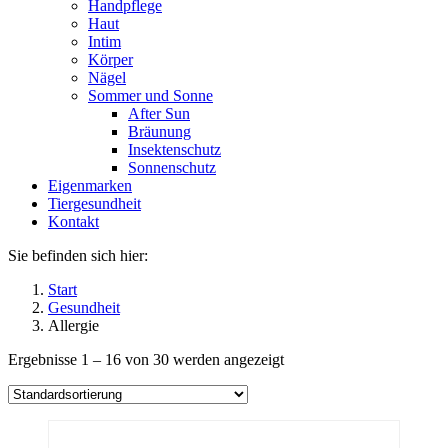
Handpflege
Haut
Intim
Körper
Nägel
Sommer und Sonne
After Sun
Bräunung
Insektenschutz
Sonnenschutz
Eigenmarken
Tiergesundheit
Kontakt
Sie befinden sich hier:
Start
Gesundheit
Allergie
Ergebnisse 1 – 16 von 30 werden angezeigt