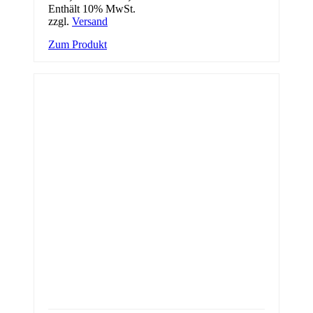
Enthält 10% MwSt.
zzgl.
Versand
Dieses
Zum Produkt
Produkt
weist
mehrere
Varianten
auf.
Die
Optionen
können
auf
der
Produktseite
gewählt
werden