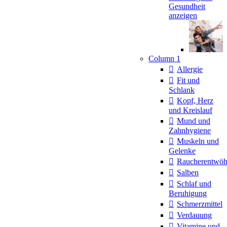
Gesundheit
anzeigen
Column 1
Allergie
Fit und
Schlank
Kopf, Herz
und Kreislauf
Mund und
Zahnhygiene
Muskeln und
Gelenke
Raucherentwö
Salben
Schlaf und
Beruhigung
Schmerzmittel
Verdauung
Vitamine und