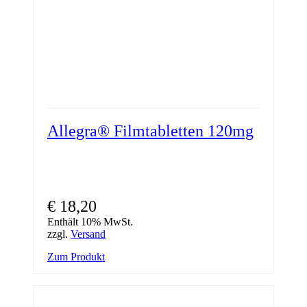
werden
Allegra® Filmtabletten 120mg
€
18,20
Enthält 10% MwSt.
zzgl.
Versand
Dieses
Zum Produkt
Produkt
weist
mehrere
Varianten