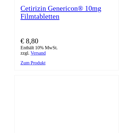
Cetirizin Genericon® 10mg
Filmtabletten
€
8,80
Enthält 10% MwSt.
zzgl.
Versand
Dieses
Zum Produkt
Produkt
weist
mehrere
Varianten
auf.
Die
Optionen
können
auf
der
Produktseite
gewählt
werden