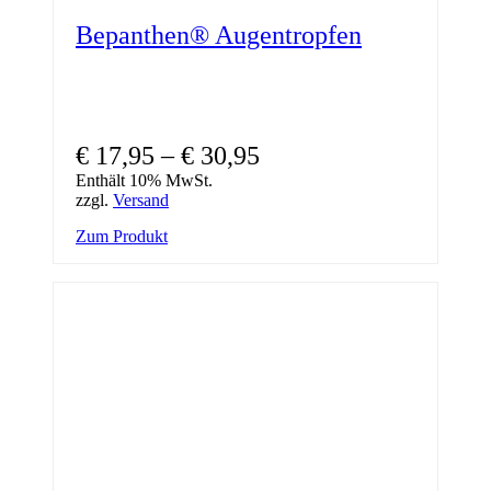
Bepanthen® Augentropfen
€
17,95
–
€
30,95
Enthält 10% MwSt.
zzgl.
Versand
Dieses
Zum Produkt
Produkt
weist
mehrere
Varianten
auf.
Die
Optionen
können
auf
der
Produktseite
gewählt