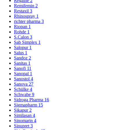
Regaine
2
Remifemin
2
Restaxil
3
Rhinospray
1
richter pharma
3
Riopan
1
Rohde
1
S.Calon
3
Sab Simplex
1
Salopur
1
Salus
1
Sandoz
2
Sanitas
1
Sanofi
11
Sanopal
1
Sanostol
4
Sanova
27
Schülke
4
Schwabe
9
Sidroga Pharma
16
Sigmapharm
15
Sikapur
2
Similasan
4
Sinomarin
4
Sinupret
3