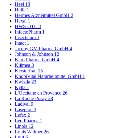
Heel
13
Helfe
1
Hermes Arzneimittel GmbH
2
Hexal
1
HWS-OTC
3
InfectoPharm
1
Insecticum
1
Intact
1
Jacoby GM Pharma GmbH
4
Johnson & Johnson
12
Karo Pharma GmbH
4
Kijimea
3
Klosterfrau
15
KnobiVital Naturheilmittel GmbH
1
Kwizda
23
Kytta
1
L'Occitane en Provence
26
La Roche Posay
28
Ladival
9
Lasepton
3
Lefax
2
Leo Pharma
1
Linola
12
Louis Widmer
26
Luuf
6