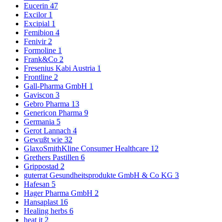
Eucerin
47
Excilor
1
Excipial
1
Femibion
4
Fenivir
2
Formoline
1
Frank&Co
2
Fresenius Kabi Austria
1
Frontline
2
Gall-Pharma GmbH
1
Gaviscon
3
Gebro Pharma
13
Genericon Pharma
9
Germania
5
Gerot Lannach
4
Gewußt wie
32
GlaxoSmithKline Consumer Healthcare
12
Grethers Pastillen
6
Grippostad
2
guterrat Gesundheitsprodukte GmbH & Co KG
3
Hafesan
5
Hager Pharma GmbH
2
Hansaplast
16
Healing herbs
6
heat it
2