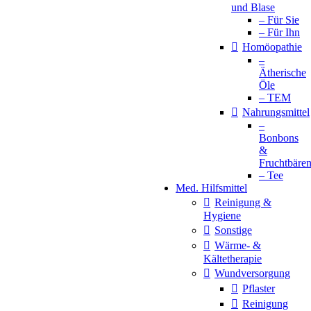
und Blase
– Für Sie
– Für Ihn
Homöopathie
–
Ätherische
Öle
– TEM
Nahrungsmittel
–
Bonbons
&
Fruchtbäre
– Tee
Med. Hilfsmittel
Reinigung &
Hygiene
Sonstige
Wärme- &
Kältetherapie
Wundversorgung
Pflaster
Reinigung