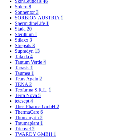
SkinCeuticals
46
Solero
8
Sonnentor
3
SORBION AUSTRIA
1
SpermidineLife
1
Stada
20
Sterillium
1
Stilaxx
3
Strepsils
3
Supradyn
13
Takeda
4
Tantum Verde
4
Taoasis
1
Taumea
1
Tears Again
2
TENA
2
Teofarma S.R.L.
1
Terra Nova
5
tetesept
4
Thea Pharma GmbH
2
ThermaCare
6
Thomapyrin
2
Traumaplant
1
Tricovel
2
TWARDY GMBH
1