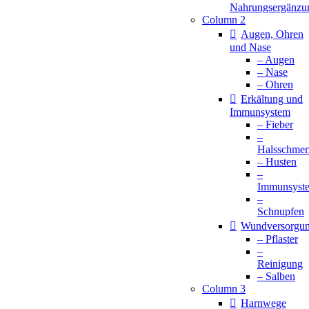
Nahrungsergänzu
Column 2
Augen, Ohren
und Nase
– Augen
– Nase
– Ohren
Erkältung und
Immunsystem
– Fieber
–
Halsschmer
– Husten
–
Immunsyst
–
Schnupfen
Wundversorgu
– Pflaster
–
Reinigung
– Salben
Column 3
Harnwege