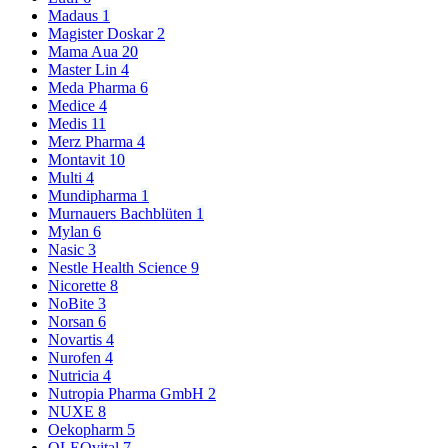
Madaus
1
Magister Doskar
2
Mama Aua
20
Master Lin
4
Meda Pharma
6
Medice
4
Medis
11
Merz Pharma
4
Montavit
10
Multi
4
Mundipharma
1
Murnauers Bachblüten
1
Mylan
6
Nasic
3
Nestle Health Science
9
Nicorette
8
NoBite
3
Norsan
6
Novartis
4
Nurofen
4
Nutricia
4
Nutropia Pharma GmbH
2
NUXE
8
Oekopharm
5
OLEOvital
7