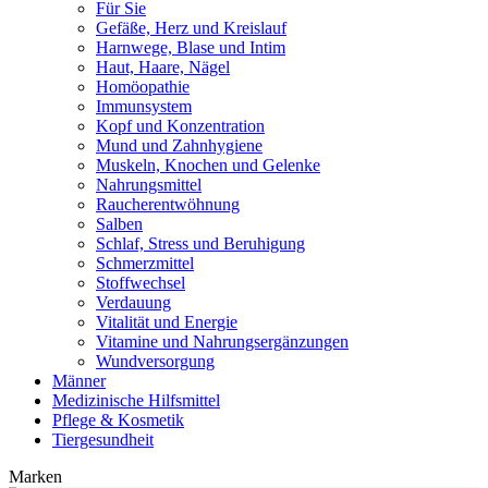
Für Sie
Gefäße, Herz und Kreislauf
Harnwege, Blase und Intim
Haut, Haare, Nägel
Homöopathie
Immunsystem
Kopf und Konzentration
Mund und Zahnhygiene
Muskeln, Knochen und Gelenke
Nahrungsmittel
Raucherentwöhnung
Salben
Schlaf, Stress und Beruhigung
Schmerzmittel
Stoffwechsel
Verdauung
Vitalität und Energie
Vitamine und Nahrungsergänzungen
Wundversorgung
Männer
Medizinische Hilfsmittel
Pflege & Kosmetik
Tiergesundheit
Marken