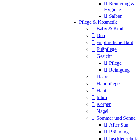
Reinigung &
Hygiene
Salben
Pflege & Kosmetik
Baby & Kind
Deo
empfindliche Haut
Fußpflege
Gesicht
Pflege
Reinigung
Haare
Handpflege
Haut
Intim
Körper
Nägel
Sommer und Sonne
After Sun
Bräunung
Insektenschutz