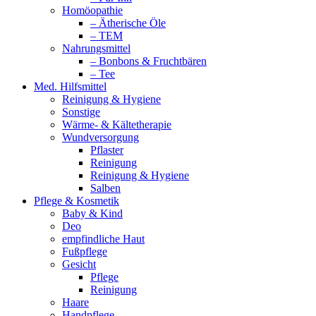
Homöopathie
– Ätherische Öle
– TEM
Nahrungsmittel
– Bonbons & Fruchtbären
– Tee
Med. Hilfsmittel
Reinigung & Hygiene
Sonstige
Wärme- & Kältetherapie
Wundversorgung
Pflaster
Reinigung
Reinigung & Hygiene
Salben
Pflege & Kosmetik
Baby & Kind
Deo
empfindliche Haut
Fußpflege
Gesicht
Pflege
Reinigung
Haare
Handpflege