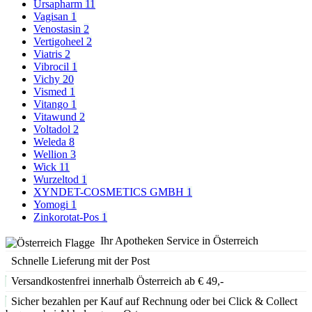
Ursapharm
11
Vagisan
1
Venostasin
2
Vertigoheel
2
Viatris
2
Vibrocil
1
Vichy
20
Vismed
1
Vitango
1
Vitawund
2
Voltadol
2
Weleda
8
Wellion
3
Wick
11
Wurzeltod
1
XYNDET-COSMETICS GMBH
1
Yomogi
1
Zinkorotat-Pos
1
Ihr Apotheken Service in Österreich
Schnelle Lieferung mit der Post
Versandkostenfrei innerhalb Österreich ab € 49,-
Sicher bezahlen per Kauf auf Rechnung oder bei Click & Collect