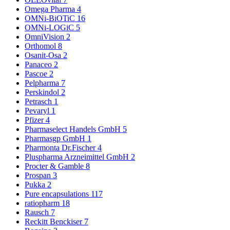
Omega Pharma
4
OMNi-BiOTiC
16
OMNi-LOGiC
5
OmniVision
2
Orthomol
8
Osanit-Osa
2
Panaceo
2
Pascoe
2
Pelpharma
7
Perskindol
2
Petrasch
1
Pevaryl
1
Pfizer
4
Pharmaselect Handels GmbH
5
Pharmasgp GmbH
1
Pharmonta Dr.Fischer
4
Pluspharma Arzneimittel GmbH
2
Procter & Gamble
8
Prospan
3
Pukka
2
Pure encapsulations
117
ratiopharm
18
Rausch
7
Reckitt Benckiser
7