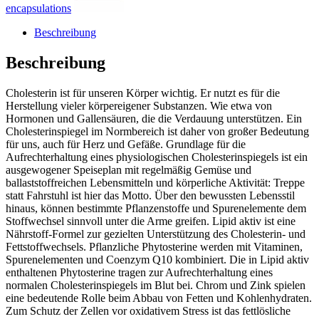
encapsulations
Beschreibung
Beschreibung
Cholesterin ist für unseren Körper wichtig. Er nutzt es für die
Herstellung vieler körpereigener Substanzen. Wie etwa von
Hormonen und Gallensäuren, die die Verdauung unterstützen. Ein
Cholesterinspiegel im Normbereich ist daher von großer Bedeutung
für uns, auch für Herz und Gefäße. Grundlage für die
Aufrechterhaltung eines physiologischen Cholesterinspiegels ist ein
ausgewogener Speiseplan mit regelmäßig Gemüse und
ballaststoffreichen Lebensmitteln und körperliche Aktivität: Treppe
statt Fahrstuhl ist hier das Motto. Über den bewussten Lebensstil
hinaus, können bestimmte Pflanzenstoffe und Spurenelemente dem
Stoffwechsel sinnvoll unter die Arme greifen. Lipid aktiv ist eine
Nährstoff-Formel zur gezielten Unterstützung des Cholesterin- und
Fettstoffwechsels. Pflanzliche Phytosterine werden mit Vitaminen,
Spurenelementen und Coenzym Q10 kombiniert. Die in Lipid aktiv
enthaltenen Phytosterine tragen zur Aufrechterhaltung eines
normalen Cholesterinspiegels im Blut bei. Chrom und Zink spielen
eine bedeutende Rolle beim Abbau von Fetten und Kohlenhydraten.
Zum Schutz der Zellen vor oxidativem Stress ist das fettlösliche