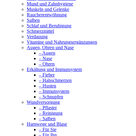
Mund und Zahnhygiene
Muskeln und Gelenke
Raucherentwöhnung
Salben
Schlaf und Beruhigung
Schmerzmittel
Verdauung
Vitamine und Nahrungsergänzungen
Augen, Ohren und Nase
– Augen
– Nase
– Ohren
Erkältung und Immunsystem
– Fieber
– Halsschmerzen
– Husten
– Immunsystem
– Schnupfen
Wundversorgung
– Pflaster
– Reinigung
– Salben
Harnwege und Blase
– Für Sie
– Für Ihn