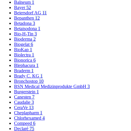
Balneum
1
Bayer
52
Beiersdorf AG
11
Bepanthen
12
Betadona
3
Betaisodona
1
Bio-H-Tin
3
Bioderma
2
Biogelat
6
BioKap
1
Biolectra
1
Bionorica
6
Blephacura
1
Braderm
1
Brady C. KG
1
Bronchostop
10
BSN Medical Medizinprodukte GmbH
3
Burgerstein
1
Canesten
7
Caudalie
3
CeraVe
13
Cheplapharm
1
Chlorhexamed
4
Compeed
6
Declaré
75