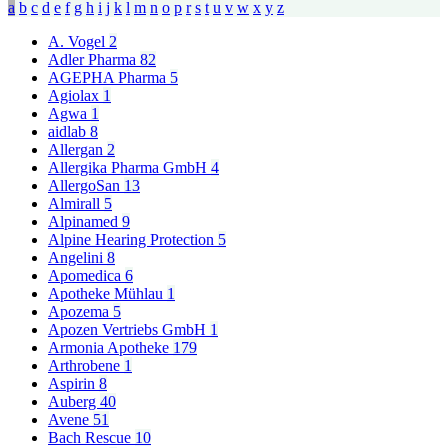
a
b
c
d
e
f
g
h
i
j
k
l
m
n
o
p
r
s
t
u
v
w
x
y
z
A. Vogel
2
Adler Pharma
82
AGEPHA Pharma
5
Agiolax
1
Agwa
1
aidlab
8
Allergan
2
Allergika Pharma GmbH
4
AllergoSan
13
Almirall
5
Alpinamed
9
Alpine Hearing Protection
5
Angelini
8
Apomedica
6
Apotheke Mühlau
1
Apozema
5
Apozen Vertriebs GmbH
1
Armonia Apotheke
179
Arthrobene
1
Aspirin
8
Auberg
40
Avene
51
Bach Rescue
10