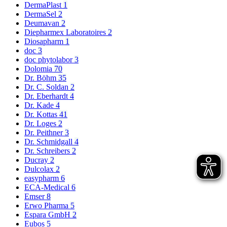
DermaPlast
1
DermaSel
2
Deumavan
2
Diepharmex Laboratoires
2
Diosapharm
1
doc
3
doc phytolabor
3
Dolomia
70
Dr. Böhm
35
Dr. C. Soldan
2
Dr. Eberhardt
4
Dr. Kade
4
Dr. Kottas
41
Dr. Loges
2
Dr. Peithner
3
Dr. Schmidgall
4
Dr. Schreibers
2
Ducray
2
Dulcolax
2
easypharm
6
ECA-Medical
6
Emser
8
Erwo Pharma
5
Espara GmbH
2
Eubos
5