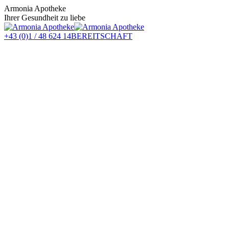
Zum
Armonia Apotheke
Inhalt
Ihrer Gesundheit zu liebe
springen
+43 (0)1 / 48 624 14
BEREITSCHAFT