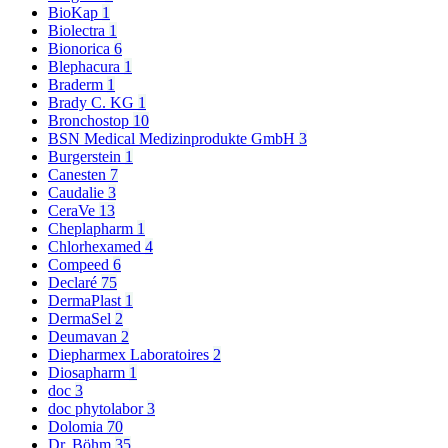
BioKap
1
Biolectra
1
Bionorica
6
Blephacura
1
Braderm
1
Brady C. KG
1
Bronchostop
10
BSN Medical Medizinprodukte GmbH
3
Burgerstein
1
Canesten
7
Caudalie
3
CeraVe
13
Cheplapharm
1
Chlorhexamed
4
Compeed
6
Declaré
75
DermaPlast
1
DermaSel
2
Deumavan
2
Diepharmex Laboratoires
2
Diosapharm
1
doc
3
doc phytolabor
3
Dolomia
70
Dr. Böhm
35