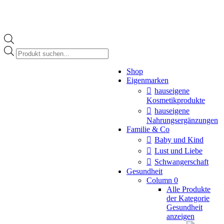
Products
search
Instagram
Shop
page
Eigenmarken
opens
in
hauseigene
new
Kosmetikprodukte
window
hauseigene
Nahrungsergänzungen
Familie & Co
Baby und Kind
Lust und Liebe
Schwangerschaft
Gesundheit
Column 0
Alle Produkte
der Kategorie
Gesundheit
anzeigen