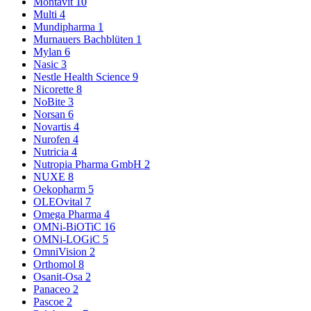
Montavit
10
Multi
4
Mundipharma
1
Murnauers Bachblüten
1
Mylan
6
Nasic
3
Nestle Health Science
9
Nicorette
8
NoBite
3
Norsan
6
Novartis
4
Nurofen
4
Nutricia
4
Nutropia Pharma GmbH
2
NUXE
8
Oekopharm
5
OLEOvital
7
Omega Pharma
4
OMNi-BiOTiC
16
OMNi-LOGiC
5
OmniVision
2
Orthomol
8
Osanit-Osa
2
Panaceo
2
Pascoe
2