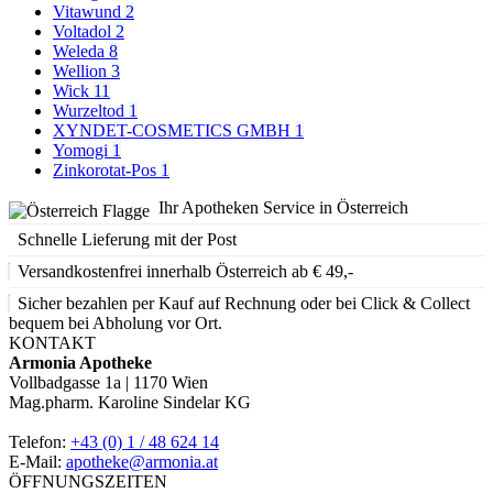
Vitawund
2
Voltadol
2
Weleda
8
Wellion
3
Wick
11
Wurzeltod
1
XYNDET-COSMETICS GMBH
1
Yomogi
1
Zinkorotat-Pos
1
Ihr Apotheken Service in Österreich
Schnelle Lieferung mit der Post
Versandkostenfrei innerhalb Österreich ab € 49,-
Sicher bezahlen per Kauf auf Rechnung oder bei Click & Collect
bequem bei Abholung vor Ort.
KONTAKT
Armonia Apotheke
Vollbadgasse 1a | 1170 Wien
Mag.pharm. Karoline Sindelar KG
Telefon:
+43 (0) 1 / 48 624 14
E-Mail:
apotheke@armonia.at
ÖFFNUNGSZEITEN