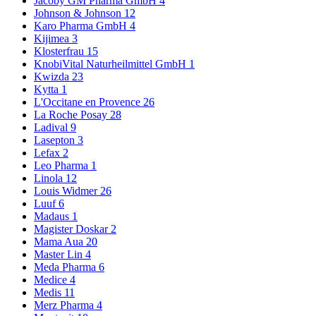
Jacoby GM Pharma GmbH
4
Johnson & Johnson
12
Karo Pharma GmbH
4
Kijimea
3
Klosterfrau
15
KnobiVital Naturheilmittel GmbH
1
Kwizda
23
Kytta
1
L'Occitane en Provence
26
La Roche Posay
28
Ladival
9
Lasepton
3
Lefax
2
Leo Pharma
1
Linola
12
Louis Widmer
26
Luuf
6
Madaus
1
Magister Doskar
2
Mama Aua
20
Master Lin
4
Meda Pharma
6
Medice
4
Medis
11
Merz Pharma
4