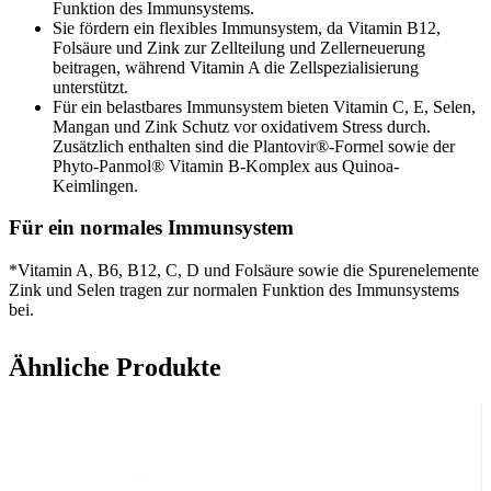
Funktion des Immunsystems.
Sie fördern ein flexibles Immunsystem, da Vitamin B12,
Folsäure und Zink zur Zellteilung und Zellerneuerung
beitragen, während Vitamin A die Zellspezialisierung
unterstützt.
Für ein belastbares Immunsystem bieten Vitamin C, E, Selen,
Mangan und Zink Schutz vor oxidativem Stress durch.
Zusätzlich enthalten sind die Plantovir®-Formel sowie der
Phyto-Panmol® Vitamin B-Komplex aus Quinoa-
Keimlingen.
Für ein normales Immunsystem
*Vitamin A, B6, B12, C, D und Folsäure sowie die Spurenelemente
Zink und Selen tragen zur normalen Funktion des Immunsystems
bei.
Für ein flexibles Immunsystem
Ähnliche Produkte
Vitamin B12, Folsäure und Zink leisten einen maßgeblichen Beitrag
zur Zellteilung und damit zur Zellerneuerung.
Vitamin A hat eine Funktion bei der Zellspezialisierung.
Für ein belastbares Immunsystem