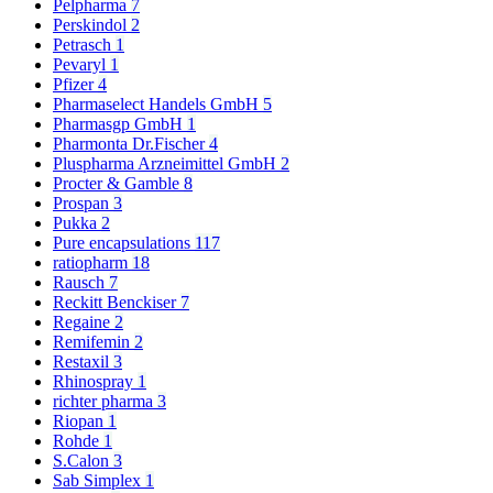
Pelpharma
7
Perskindol
2
Petrasch
1
Pevaryl
1
Pfizer
4
Pharmaselect Handels GmbH
5
Pharmasgp GmbH
1
Pharmonta Dr.Fischer
4
Pluspharma Arzneimittel GmbH
2
Procter & Gamble
8
Prospan
3
Pukka
2
Pure encapsulations
117
ratiopharm
18
Rausch
7
Reckitt Benckiser
7
Regaine
2
Remifemin
2
Restaxil
3
Rhinospray
1
richter pharma
3
Riopan
1
Rohde
1
S.Calon
3
Sab Simplex
1