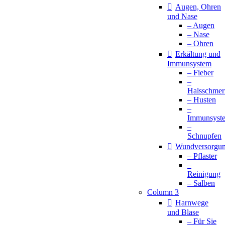
Augen, Ohren
und Nase
– Augen
– Nase
– Ohren
Erkältung und
Immunsystem
– Fieber
–
Halsschmer
– Husten
–
Immunsyst
–
Schnupfen
Wundversorgu
– Pflaster
–
Reinigung
– Salben
Column 3
Harnwege
und Blase
– Für Sie