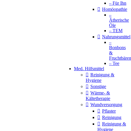
– Für Ihn
Homöopathie
–
Ätherische
Öle
– TEM
Nahrungsmittel
–
Bonbons
&
Fruchtbäre
– Tee
Med. Hilfsmittel
Reinigung &
Hygiene
Sonstige
Wärme- &
Kältetherapie
Wundversorgung
Pflaster
Reinigung
Reinigung &
Hygiene