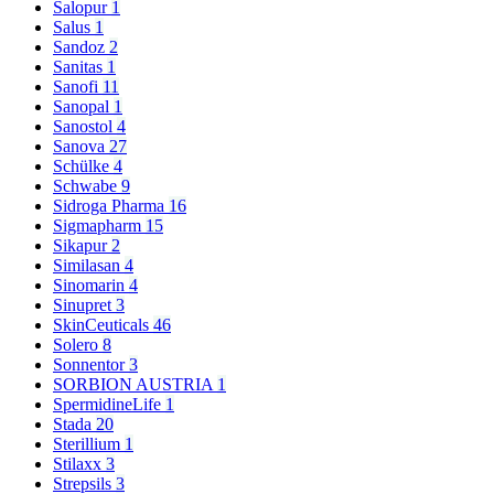
Salopur
1
Salus
1
Sandoz
2
Sanitas
1
Sanofi
11
Sanopal
1
Sanostol
4
Sanova
27
Schülke
4
Schwabe
9
Sidroga Pharma
16
Sigmapharm
15
Sikapur
2
Similasan
4
Sinomarin
4
Sinupret
3
SkinCeuticals
46
Solero
8
Sonnentor
3
SORBION AUSTRIA
1
SpermidineLife
1
Stada
20
Sterillium
1
Stilaxx
3
Strepsils
3