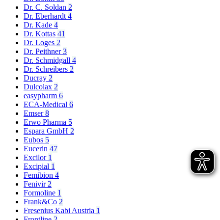
Dr. C. Soldan
2
Dr. Eberhardt
4
Dr. Kade
4
Dr. Kottas
41
Dr. Loges
2
Dr. Peithner
3
Dr. Schmidgall
4
Dr. Schreibers
2
Ducray
2
Dulcolax
2
easypharm
6
ECA-Medical
6
Emser
8
Erwo Pharma
5
Espara GmbH
2
Eubos
5
Eucerin
47
Excilor
1
Excipial
1
Femibion
4
Fenivir
2
Formoline
1
Frank&Co
2
Fresenius Kabi Austria
1
Frontline
2