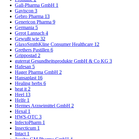
Gall-Pharma GmbH
1
Gaviscon
3
Gebro Pharma
13
Genericon Pharma
9
Germania
5
Gerot Lannach
4
Gewußt wie
32
GlaxoSmithKline Consumer Healthcare
12
Grethers Pastillen
6
Grippostad
2
guterrat Gesundheitsprodukte GmbH & Co KG
3
Hafesan
5
Hager Pharma GmbH
2
Hansaplast
16
Healing herbs
6
heat it
2
Heel
13
Helfe
1
Hermes Arzneimittel GmbH
2
Hexal
1
HWS-OTC
3
InfectoPharm
1
Insecticum
1
Intact
1