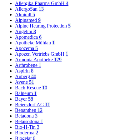
Allergika Pharma GmbH
4
Die empfohlene Tagesdosis nicht
AllergoSan
13
überschreiten! Nahrungsergänzungsmittel stellen keinen Ersatz für
Almirall
5
eine abwechslungsreiche Ernährung dar. Eine ausgewogene
Alpinamed
9
Ernährung und eine gesunde Lebensweise sind wichtig. Außerhalb
Alpine Hearing Protection
5
der Reichweite von kleinen Kindern aufbewahren.
Angelini
8
Apomedica
6
Lagerungshinweise
Apotheke Mühlau
1
Trocken und nicht über Raumtemperatur lagern.
Apozema
5
Apozen Vertriebs GmbH
1
Armonia Apotheke
179
Arthrobene
1
Verpflichtende Statements (NEM)
Aspirin
8
Auberg
40
Die empfohlene Tagesdosis nicht
Avene
51
überschreiten! Nahrungsergänzungsmittel stellen keinen Ersatz für
Bach Rescue
10
eine abwechslungsreiche Ernährung dar. Eine ausgewogene
Balneum
1
Ernährung und eine gesunde Lebensweise sind wichtig. Außerhalb
Bayer
58
der Reichweite von kleinen Kindern aufbewahren.
Beiersdorf AG
11
Bepanthen
12
Zusätzliche Informationen
Betadona
3
Betaisodona
1
Bio-H-Tin
3
Packungsinhalt:
30 Stück, 90 Stück
Bioderma
2
Biogelat
6