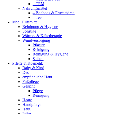
– TEM
Nahrungsmittel
– Bonbons & Fruchtbären
– Tee
Med. Hilfsmittel
Reinigung & Hygiene
Sonstige
Wärme- & Kältetherapie
Wundversorgung
Pflaster
Reinigung
Reinigung & Hygiene
Salben
Pflege & Kosmetik
Baby & Kind
Deo
empfindliche Haut
Fußpflege
Gesicht
Pflege
Reinigung
Haare
Handpflege
Haut
Intim