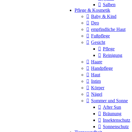
Salben
Pflege & Kosmetik
Baby & Kind
Deo
empfindliche Haut
Fußpflege
Gesicht
Pflege
Reinigung
Haare
Handpflege
Haut
Intim
Körper
Nägel
Sommer und Sonne
After Sun
Bräunung
Insektenschutz
Sonnenschutz