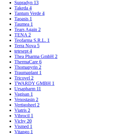
Supradyn
13
Takeda
4
Tantum Verde
4
Taoasis
1
Taumea
1
Tears Again
2
TENA
2
Teofarma S.R.L.
1
Terra Nova
5
tetesept
4
Thea Pharma GmbH
2
ThermaCare
6
Thomapyrin
2
Traumaplant
1
Tricovel
2
TWARDY GMBH
1
Ursapharm
11
Vagisan
1
Venostasin
2
Vertigoheel
2
Viatris
2
Vibrocil
1
Vichy
20
Vismed
1
Vitango
1