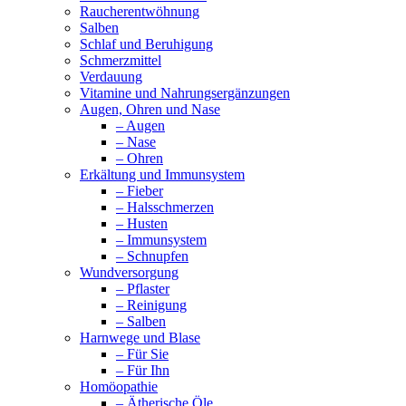
Raucherentwöhnung
Salben
Schlaf und Beruhigung
Schmerzmittel
Verdauung
Vitamine und Nahrungsergänzungen
Augen, Ohren und Nase
– Augen
– Nase
– Ohren
Erkältung und Immunsystem
– Fieber
– Halsschmerzen
– Husten
– Immunsystem
– Schnupfen
Wundversorgung
– Pflaster
– Reinigung
– Salben
Harnwege und Blase
– Für Sie
– Für Ihn
Homöopathie
– Ätherische Öle