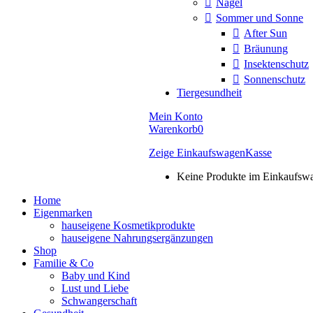
Nägel
Sommer und Sonne
After Sun
Bräunung
Insektenschutz
Sonnenschutz
Tiergesundheit
Mein Konto
Warenkorb
0
Zeige Einkaufswagen
Kasse
Keine Produkte im Einkaufsw
Home
Eigenmarken
hauseigene Kosmetikprodukte
hauseigene Nahrungsergänzungen
Shop
Familie & Co
Baby und Kind
Lust und Liebe
Schwangerschaft