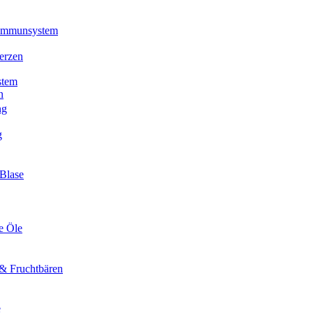
 Immunsystem
erzen
stem
n
ng
g
Blase
e Öle
& Fruchtbären
e