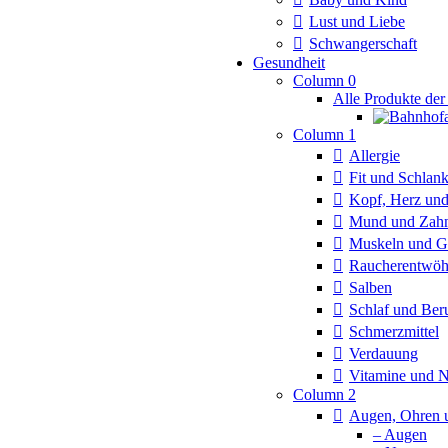
Lust und Liebe
Schwangerschaft
Gesundheit
Column 0
Alle Produkte der
Column 1
Allergie
Fit und Schlan
Kopf, Herz und
Mund und Zah
Muskeln und G
Raucherentwö
Salben
Schlaf und Ber
Schmerzmittel
Verdauung
Vitamine und 
Column 2
Augen, Ohren 
– Augen