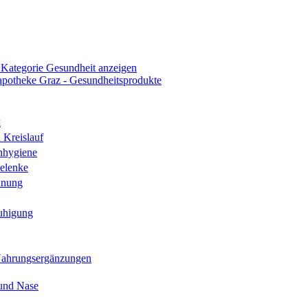
 Kategorie Gesundheit anzeigen
k
 Kreislauf
nhygiene
elenke
hnung
uhigung
Nahrungsergänzungen
und Nase