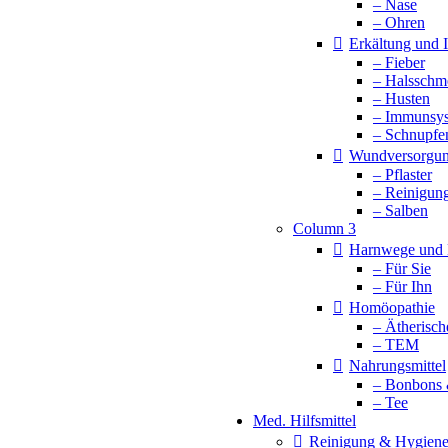
– Nase
– Ohren
Erkältung und
– Fieber
– Halsschm
– Husten
– Immunsy
– Schnupfe
Wundversorgu
– Pflaster
– Reinigun
– Salben
Column 3
Harnwege und 
– Für Sie
– Für Ihn
Homöopathie
– Ätherisch
– TEM
Nahrungsmittel
– Bonbons 
– Tee
Med. Hilfsmittel
Reinigung & Hygien