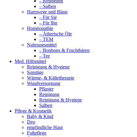
– Reinigung
– Salben
Harnwege und Blase
– Für Sie
– Für Ihn
Homöopathie
– Ätherische Öle
– TEM
Nahrungsmittel
– Bonbons & Fruchtbären
– Tee
Med. Hilfsmittel
Reinigung & Hygiene
Sonstige
Wärme- & Kältetherapie
Wundversorgung
Pflaster
Reinigung
Reinigung & Hygiene
Salben
Pflege & Kosmetik
Baby & Kind
Deo
empfindliche Haut
Fußpflege