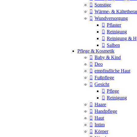
Sonstige
Wärme- & Kältethera
Wundversorgung
Pflaster
Reinigung
Reinigung & H
Salben
Pflege & Kosmetik
Baby & Kind
Deo
empfindliche Haut
Fußpflege
Gesicht
Pflege
Reinigung
Haare
Handpflege
Haut
Intim
Körper