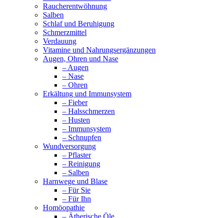
Raucherentwöhnung
Salben
Schlaf und Beruhigung
Schmerzmittel
Verdauung
Vitamine und Nahrungsergänzungen
Augen, Ohren und Nase
– Augen
– Nase
– Ohren
Erkältung und Immunsystem
– Fieber
– Halsschmerzen
– Husten
– Immunsystem
– Schnupfen
Wundversorgung
– Pflaster
– Reinigung
– Salben
Harnwege und Blase
– Für Sie
– Für Ihn
Homöopathie
– Ätherische Öle