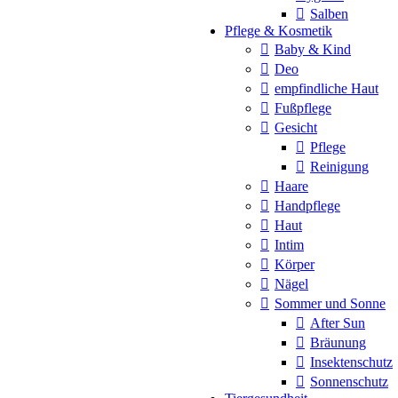
Salben
Pflege & Kosmetik
Baby & Kind
Deo
empfindliche Haut
Fußpflege
Gesicht
Pflege
Reinigung
Haare
Handpflege
Haut
Intim
Körper
Nägel
Sommer und Sonne
After Sun
Bräunung
Insektenschutz
Sonnenschutz