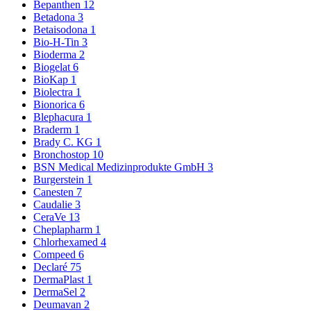
Bepanthen
12
Betadona
3
Betaisodona
1
Bio-H-Tin
3
Bioderma
2
Biogelat
6
BioKap
1
Biolectra
1
Bionorica
6
Blephacura
1
Braderm
1
Brady C. KG
1
Bronchostop
10
BSN Medical Medizinprodukte GmbH
3
Burgerstein
1
Canesten
7
Caudalie
3
CeraVe
13
Cheplapharm
1
Chlorhexamed
4
Compeed
6
Declaré
75
DermaPlast
1
DermaSel
2
Deumavan
2