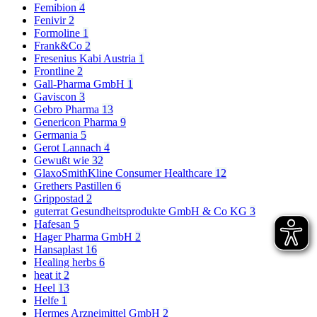
Femibion
4
Fenivir
2
Formoline
1
Frank&Co
2
Fresenius Kabi Austria
1
Frontline
2
Gall-Pharma GmbH
1
Gaviscon
3
Gebro Pharma
13
Genericon Pharma
9
Germania
5
Gerot Lannach
4
Gewußt wie
32
GlaxoSmithKline Consumer Healthcare
12
Grethers Pastillen
6
Grippostad
2
guterrat Gesundheitsprodukte GmbH & Co KG
3
Hafesan
5
Hager Pharma GmbH
2
Hansaplast
16
Healing herbs
6
heat it
2
Heel
13
Helfe
1
Hermes Arzneimittel GmbH
2