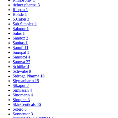
Rhinospray
1
richter pharma
3
Riopan
1
Rohde
1
S.Calon
3
Sab Simplex
1
Salopur
1
Salus
1
Sandoz
2
Sanitas
1
Sanofi
11
Sanopal
1
Sanostol
4
Sanova
27
Schülke
4
Schwabe
9
Sidroga Pharma
16
Sigmapharm
15
Sikapur
2
Similasan
4
Sinomarin
4
Sinupret
3
SkinCeuticals
46
Solero
8
Sonnentor
3