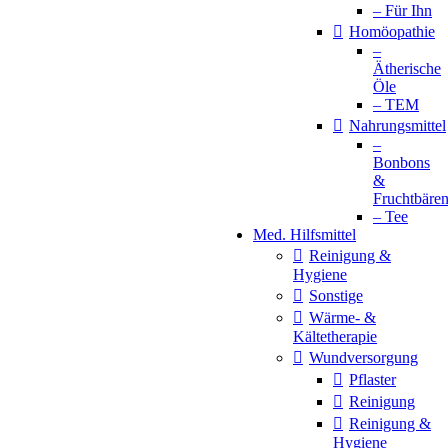
– Für Ihn
Homöopathie
–
Ätherische
Öle
– TEM
Nahrungsmittel
–
Bonbons
&
Fruchtbäre
– Tee
Med. Hilfsmittel
Reinigung &
Hygiene
Sonstige
Wärme- &
Kältetherapie
Wundversorgung
Pflaster
Reinigung
Reinigung &
Hygiene