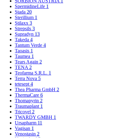
SORBION AUSTRIA
1
SpermidineLife
1
Stada
20
Sterillium
1
Stilaxx
3
Strepsils
3
Supradyn
13
Takeda
4
Tantum Verde
4
Taoasis
1
Taumea
1
Tears Again
2
TENA
2
Teofarma S.R.L.
1
Terra Nova
5
tetesept
4
Thea Pharma GmbH
2
ThermaCare
6
Thomapyrin
2
Traumaplant
1
Tricovel
2
TWARDY GMBH
1
Ursapharm
11
Vagisan
1
Venostasin
2