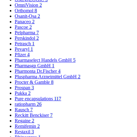
OmniVision
2
Orthomol
8
Osanit-Osa
2
Panaceo
2
Pascoe
2
Pelpharma
7
Perskindol
2
Petrasch
1
Pevaryl
1
Pfizer
4
Pharmaselect Handels GmbH
5
Pharmasgp GmbH
1
Pharmonta Dr.Fischer
4
Pluspharma Arzneimittel GmbH
2
Procter & Gamble
8
Prospan
3
Pukka
2
Pure encapsulations
117
ratiopharm
26
Rausch
7
Reckitt Benckiser
7
Regaine
2
Remifemin
2
Restaxil
3