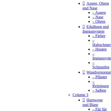
Augen, Ohren
und Nase
– Augen
– Nase
– Ohren
Erkältung und
Immunsystem
– Fieber
–
Halsschmer
– Husten
–
Immunsyst
–
Schnupfen
Wundversorgu
– Pflaster
–
Reinigung
– Salben
Column 3
Harnwege
und Blase
– Für Sie