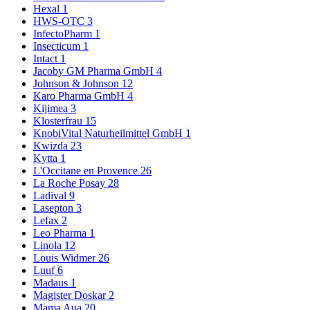
Hexal
1
HWS-OTC
3
InfectoPharm
1
Insecticum
1
Intact
1
Jacoby GM Pharma GmbH
4
Johnson & Johnson
12
Karo Pharma GmbH
4
Kijimea
3
Klosterfrau
15
KnobiVital Naturheilmittel GmbH
1
Kwizda
23
Kytta
1
L'Occitane en Provence
26
La Roche Posay
28
Ladival
9
Lasepton
3
Lefax
2
Leo Pharma
1
Linola
12
Louis Widmer
26
Luuf
6
Madaus
1
Magister Doskar
2
Mama Aua
20