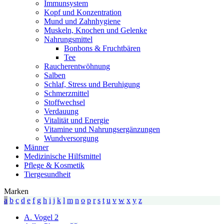
Immunsystem
Kopf und Konzentration
Mund und Zahnhygiene
Muskeln, Knochen und Gelenke
Nahrungsmittel
Bonbons & Fruchtbären
Tee
Raucherentwöhnung
Salben
Schlaf, Stress und Beruhigung
Schmerzmittel
Stoffwechsel
Verdauung
Vitalität und Energie
Vitamine und Nahrungsergänzungen
Wundversorgung
Männer
Medizinische Hilfsmittel
Pflege & Kosmetik
Tiergesundheit
Marken
a
b
c
d
e
f
g
h
i
j
k
l
m
n
o
p
r
s
t
u
v
w
x
y
z
A. Vogel
2