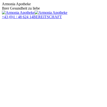
Zum
Armonia Apotheke
Inhalt
Ihrer Gesundheit zu liebe
springen
+43 (0)1 / 48 624 14
BEREITSCHAFT