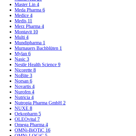
Master Lin
4
Meda Pharma
6
Medice
4
Medis
11
Merz Pharma
4
Montavit
10
Multi
4
Mundipharma
1
Murnauers Bachblüten
1
Mylan
6
Nasic
3
Nestle Health Science
9
Nicorette
8
NoBite
3
Norsan
6
Novartis
4
Nurofen
4
Nutricia
4
Nutropia Pharma GmbH
2
NUXE
8
Oekopharm
5
OLEOvital
7
Omega Pharma
4
OMNi-BiOTiC
16
OMNi-LOGiC
5