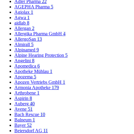
Adler Pharma
22
AGEPHA Pharma
5
Agiolax
1
Agwa
1
aidlab
8
Allergan
2
Allergika Pharma GmbH
4
AllergoSan
13
Almirall
5
Alpinamed
9
Alpine Hearing Protection
5
Angelini
8
Apomedica
6
Apotheke Mühlau
1
Apozema
5
Apozen Vertriebs GmbH
1
Armonia Apotheke
179
Arthrobene
1
Aspirin
8
Auberg
40
Avene
51
Bach Rescue
10
Balneum
1
Bayer
52
Beiersdorf AG
11