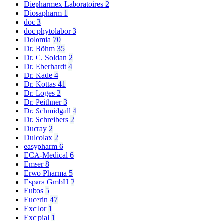
Diepharmex Laboratoires
2
Diosapharm
1
doc
3
doc phytolabor
3
Dolomia
70
Dr. Böhm
35
Dr. C. Soldan
2
Dr. Eberhardt
4
Dr. Kade
4
Dr. Kottas
41
Dr. Loges
2
Dr. Peithner
3
Dr. Schmidgall
4
Dr. Schreibers
2
Ducray
2
Dulcolax
2
easypharm
6
ECA-Medical
6
Emser
8
Erwo Pharma
5
Espara GmbH
2
Eubos
5
Eucerin
47
Excilor
1
Excipial
1