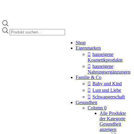
Products
search
Instagram
Shop
page
Eigenmarken
opens
in
hauseigene
new
Kosmetikprodukte
window
hauseigene
Nahrungsergänzungen
Familie & Co
Baby und Kind
Lust und Liebe
Schwangerschaft
Gesundheit
Column 0
Alle Produkte
der Kategorie
Gesundheit
anzeigen