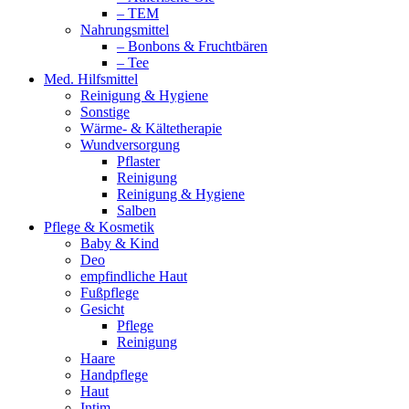
– TEM
Nahrungsmittel
– Bonbons & Fruchtbären
– Tee
Med. Hilfsmittel
Reinigung & Hygiene
Sonstige
Wärme- & Kältetherapie
Wundversorgung
Pflaster
Reinigung
Reinigung & Hygiene
Salben
Pflege & Kosmetik
Baby & Kind
Deo
empfindliche Haut
Fußpflege
Gesicht
Pflege
Reinigung
Haare
Handpflege
Haut
Intim