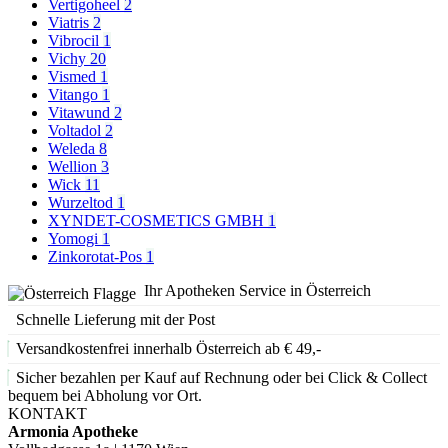
Vertigoheel
2
Viatris
2
Vibrocil
1
Vichy
20
Vismed
1
Vitango
1
Vitawund
2
Voltadol
2
Weleda
8
Wellion
3
Wick
11
Wurzeltod
1
XYNDET-COSMETICS GMBH
1
Yomogi
1
Zinkorotat-Pos
1
Ihr Apotheken Service in Österreich
Schnelle Lieferung mit der Post
Versandkostenfrei innerhalb Österreich ab € 49,-
Sicher bezahlen per Kauf auf Rechnung oder bei Click & Collect
bequem bei Abholung vor Ort.
KONTAKT
Armonia Apotheke