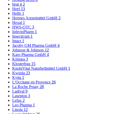
heat it
2
Heel
13
Helfe
1
Hermes Arzneimittel GmbH
2
Hexal
1
HWS-OTC
3
InfectoPharm
1
Insecticum
1
Intact
1
Jacoby GM Pharma GmbH
4
Johnson & Johnson
12
Karo Pharma GmbH
4
Kijimea
3
Klosterfrau
15
KnobiVital Naturheilmittel GmbH
1
Kwizda
23
Kytta
1
L'Occitane en Provence
26
La Roche Posay
28
Ladival
9
Lasepton
3
Lefax
2
Leo Pharma
1
Linola
12