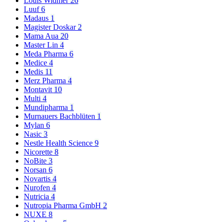
Louis Widmer
26
Luuf
6
Madaus
1
Magister Doskar
2
Mama Aua
20
Master Lin
4
Meda Pharma
6
Medice
4
Medis
11
Merz Pharma
4
Montavit
10
Multi
4
Mundipharma
1
Murnauers Bachblüten
1
Mylan
6
Nasic
3
Nestle Health Science
9
Nicorette
8
NoBite
3
Norsan
6
Novartis
4
Nurofen
4
Nutricia
4
Nutropia Pharma GmbH
2
NUXE
8