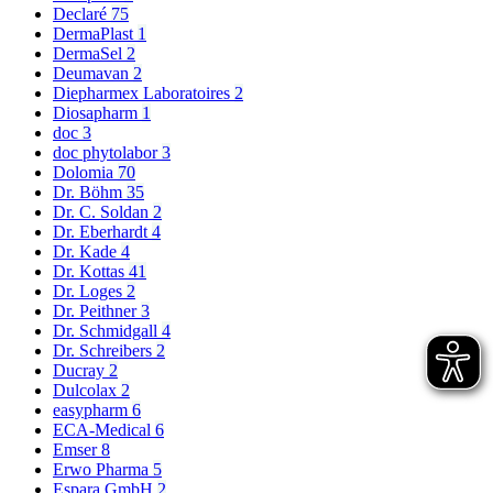
Declaré
75
DermaPlast
1
DermaSel
2
Deumavan
2
Diepharmex Laboratoires
2
Diosapharm
1
doc
3
doc phytolabor
3
Dolomia
70
Dr. Böhm
35
Dr. C. Soldan
2
Dr. Eberhardt
4
Dr. Kade
4
Dr. Kottas
41
Dr. Loges
2
Dr. Peithner
3
Dr. Schmidgall
4
Dr. Schreibers
2
Ducray
2
Dulcolax
2
easypharm
6
ECA-Medical
6
Emser
8
Erwo Pharma
5
Espara GmbH
2