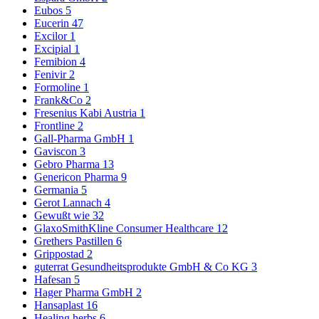
Eubos
5
Eucerin
47
Excilor
1
Excipial
1
Femibion
4
Fenivir
2
Formoline
1
Frank&Co
2
Fresenius Kabi Austria
1
Frontline
2
Gall-Pharma GmbH
1
Gaviscon
3
Gebro Pharma
13
Genericon Pharma
9
Germania
5
Gerot Lannach
4
Gewußt wie
32
GlaxoSmithKline Consumer Healthcare
12
Grethers Pastillen
6
Grippostad
2
guterrat Gesundheitsprodukte GmbH & Co KG
3
Hafesan
5
Hager Pharma GmbH
2
Hansaplast
16
Healing herbs
6