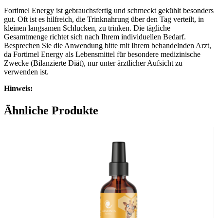
Fortimel Energy ist gebrauchsfertig und schmeckt gekühlt besonders
gut. Oft ist es hilfreich, die Trinknahrung über den Tag verteilt, in
kleinen langsamen Schlucken, zu trinken. Die tägliche
Gesamtmenge richtet sich nach Ihrem individuellen Bedarf.
Besprechen Sie die Anwendung bitte mit Ihrem behandelnden Arzt,
da Fortimel Energy als Lebensmittel für besondere medizinische
Zwecke (Bilanzierte Diät), nur unter ärztlicher Aufsicht zu
verwenden ist.
Hinweis:
Nicht geeignet für Kinder unter 3 Jahren.
Ähnliche Produkte
Bei Kindern von 3 – 6 Jahren mit besonderer Vorsicht anwenden.
Nicht geeignet für Patienten mit Galaktosämie.
*Geschmacksrichtung Schokolade enthält Ballaststoffe.
Wichtige Hinweise:
Nahrungsergänzungsmittel stellen keinen Ersatz für eine
abwechslungsreiche und ausgewogene Ernährung sowie für eine
gesunde Lebensweise dar. Die angegebene empfohlene Tagesdosis
nicht überschreiten. Für Kinder unerreichbar aufbewahren.