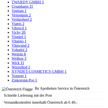
TWARDY GMBH
1
Ursapharm
11
Vagisan
1
Venostasin
2
Vertigoheel
2
Viatris
2
Vibrocil
1
Vichy
20
Vismed
1
Vitango
1
Vitawund
2
Voltadol
2
Weleda
8
Wellion
3
Wick
11
Wurzeltod
1
XYNDET-COSMETICS GMBH
1
Yomogi
1
Zinkorotat-Pos
1
Ihr Apotheken Service in Österreich
Schnelle Lieferung mit der Post
Versandkostenfrei innerhalb Österreich ab € 49,-