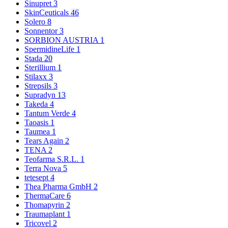
Sinupret
3
SkinCeuticals
46
Solero
8
Sonnentor
3
SORBION AUSTRIA
1
SpermidineLife
1
Stada
20
Sterillium
1
Stilaxx
3
Strepsils
3
Supradyn
13
Takeda
4
Tantum Verde
4
Taoasis
1
Taumea
1
Tears Again
2
TENA
2
Teofarma S.R.L.
1
Terra Nova
5
tetesept
4
Thea Pharma GmbH
2
ThermaCare
6
Thomapyrin
2
Traumaplant
1
Tricovel
2