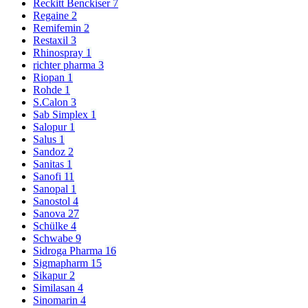
Reckitt Benckiser
7
Regaine
2
Remifemin
2
Restaxil
3
Rhinospray
1
richter pharma
3
Riopan
1
Rohde
1
S.Calon
3
Sab Simplex
1
Salopur
1
Salus
1
Sandoz
2
Sanitas
1
Sanofi
11
Sanopal
1
Sanostol
4
Sanova
27
Schülke
4
Schwabe
9
Sidroga Pharma
16
Sigmapharm
15
Sikapur
2
Similasan
4
Sinomarin
4