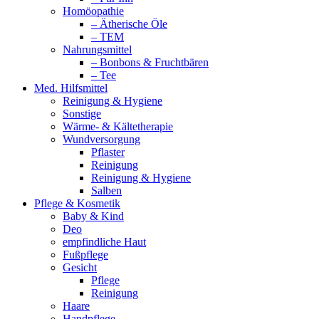
Homöopathie
– Ätherische Öle
– TEM
Nahrungsmittel
– Bonbons & Fruchtbären
– Tee
Med. Hilfsmittel
Reinigung & Hygiene
Sonstige
Wärme- & Kältetherapie
Wundversorgung
Pflaster
Reinigung
Reinigung & Hygiene
Salben
Pflege & Kosmetik
Baby & Kind
Deo
empfindliche Haut
Fußpflege
Gesicht
Pflege
Reinigung
Haare
Handpflege