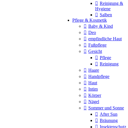
Reinigung &
Hygiene
Salben
Pflege & Kosmetik
Baby & Kind
Deo
empfindliche Haut
Fußpflege
Gesicht
Pflege
Reinigung
Haare
Handpflege
Haut
Intim
Körper
Nägel
Sommer und Sonne
After Sun
Bräunung
Insektenschutz