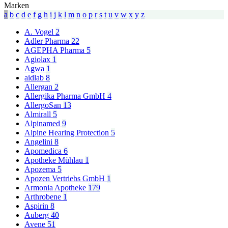
Marken
a
b
c
d
e
f
g
h
i
j
k
l
m
n
o
p
r
s
t
u
v
w
x
y
z
A. Vogel
2
Adler Pharma
22
AGEPHA Pharma
5
Agiolax
1
Agwa
1
aidlab
8
Allergan
2
Allergika Pharma GmbH
4
AllergoSan
13
Almirall
5
Alpinamed
9
Alpine Hearing Protection
5
Angelini
8
Apomedica
6
Apotheke Mühlau
1
Apozema
5
Apozen Vertriebs GmbH
1
Armonia Apotheke
179
Arthrobene
1
Aspirin
8
Auberg
40
Avene
51