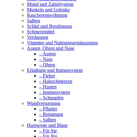
Mund und Zahnhygiene
Muskeln und Gelenke
Raucherentwöhnung
Salben
Schlaf und Beruhigung
Schmerzmittel
Verdauung
Vitamine und Nahrungsergänzungen
Augen, Ohren und Nase
– Augen
– Nase
– Ohren
Erkältung und Immunsystem
– Fieber
– Halsschmerzen
– Husten
– Immunsystem
– Schnupfen
Wundversorgung
– Pflaster
– Reinigung
– Salben
Harnwege und Blase
– Für Sie
– Für Ihn