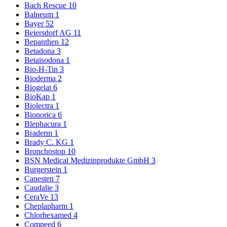
Bach Rescue
10
Balneum
1
Bayer
52
Beiersdorf AG
11
Bepanthen
12
Betadona
3
Betaisodona
1
Bio-H-Tin
3
Bioderma
2
Biogelat
6
BioKap
1
Biolectra
1
Bionorica
6
Blephacura
1
Braderm
1
Brady C. KG
1
Bronchostop
10
BSN Medical Medizinprodukte GmbH
3
Burgerstein
1
Canesten
7
Caudalie
3
CeraVe
13
Cheplapharm
1
Chlorhexamed
4
Compeed
6