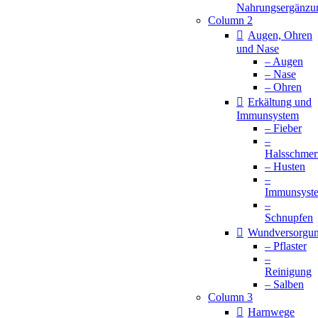
Nahrungsergänzu
Column 2
Augen, Ohren
und Nase
– Augen
– Nase
– Ohren
Erkältung und
Immunsystem
– Fieber
–
Halsschmer
– Husten
–
Immunsyst
–
Schnupfen
Wundversorgu
– Pflaster
–
Reinigung
– Salben
Column 3
Harnwege