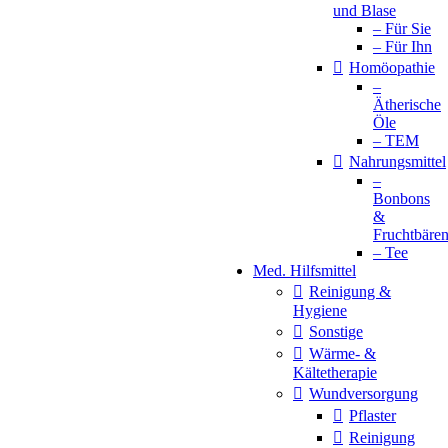
und Blase
– Für Sie
– Für Ihn
Homöopathie
–
Ätherische
Öle
– TEM
Nahrungsmittel
–
Bonbons
&
Fruchtbäre
– Tee
Med. Hilfsmittel
Reinigung &
Hygiene
Sonstige
Wärme- &
Kältetherapie
Wundversorgung
Pflaster
Reinigung