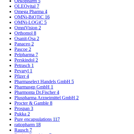
Oekopharm
5
OLEOvital
7
Omega Pharma
4
OMNi-BiOTiC
16
OMNi-LOGiC
5
OmniVision
2
Orthomol
8
Osanit-Osa
2
Panaceo
2
Pascoe
2
Pelpharma
7
Perskindol
2
Petrasch
1
Pevaryl
1
Pfizer
4
Pharmaselect Handels GmbH
5
Pharmasgp GmbH
1
Pharmonta Dr.Fischer
4
Pluspharma Arzneimittel GmbH
2
Procter & Gamble
8
Prospan
3
Pukka
2
Pure encapsulations
117
ratiopharm
18
Rausch
7