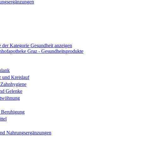
ungsergänzungen
e der Kategorie Gesundheit anzeigen
hlank
 und Kreislauf
Zahnhygiene
nd Gelenke
ntwöhnung
d Beruhigung
ttel
und Nahrungsergänzungen