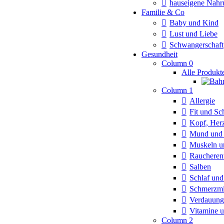
hauseigene Nahr
Familie & Co
Baby und Kind
Lust und Liebe
Schwangerschaft
Gesundheit
Column 0
Alle Produkt
Column 1
Allergie
Fit und Sc
Kopf, Herz
Mund und 
Muskeln u
Rauchere
Salben
Schlaf un
Schmerzmi
Verdauung
Vitamine 
Column 2