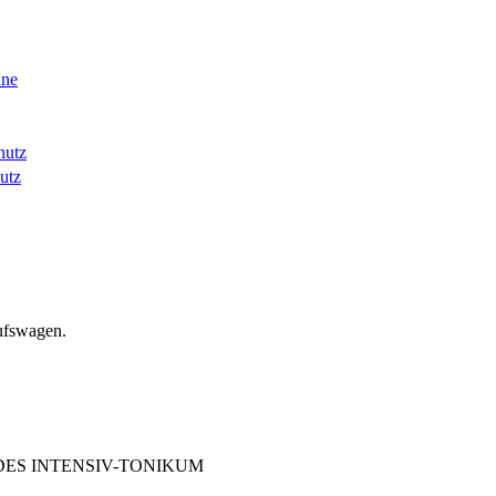
nne
hutz
utz
ufswagen.
NDES INTENSIV-TONIKUM