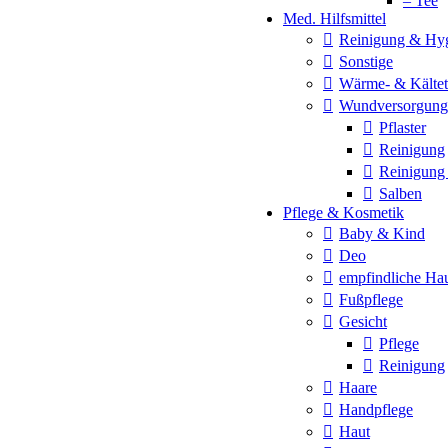
– Tee
Med. Hilfsmittel
Reinigung & Hy
Sonstige
Wärme- & Kältet
Wundversorgung
Pflaster
Reinigung
Reinigung
Salben
Pflege & Kosmetik
Baby & Kind
Deo
empfindliche Ha
Fußpflege
Gesicht
Pflege
Reinigung
Haare
Handpflege
Haut