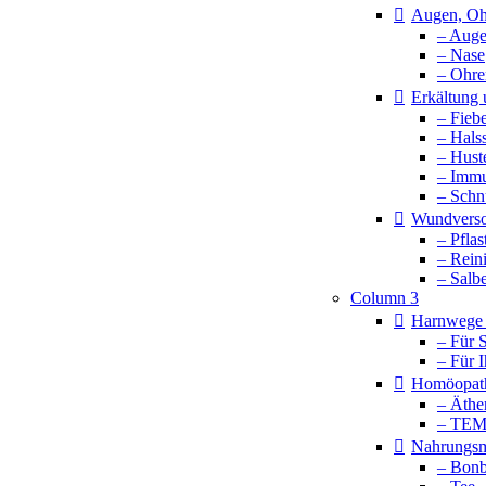
Augen, Oh
– Aug
– Nase
– Ohre
Erkältung
– Fieb
– Hals
– Hust
– Imm
– Schn
Wundvers
– Pflas
– Rein
– Salb
Column 3
Harnwege 
– Für 
– Für 
Homöopat
– Äthe
– TE
Nahrungsm
– Bonb