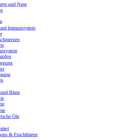
ren und Nase
en
n
 und Immunsystem
er
schmerzen
en
unsystem
upfen
orgung
ter
igung
en
und Blase
Sie
Ihn
hie
rische Öle
M
ittel
ons & Fruchtbären