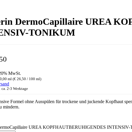
erin DermoCapillaire UREA
ENSIV-TONIKUM
50
 20% MwSt.
0,00 ml (
€
26,50
/ 100 ml)
rsand
: ca. 2-3 Werktage
ensive Formel ohne Ausspülen für trockene und juckende Kopfhaut spend
zu mindern.
 DermoCapillaire UREA KOPFHAUTBERUHIGENDES INTENSIV