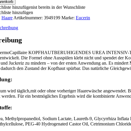
arenkorb
hliste hinzufügen
ist bereits in der Wunschliste
hliste hinzufügen
:
Haare
Artikelnummer:
3949199
Marke:
Eucerin
chreibung
reibung
DermoCapillaire KOPFHAUTBERUHIGENDES UREA INTENSIV-TONIKU
ntwickelt. Die Formel ohne Ausspülen klebt nicht und spendet der Kopf
 und Juckreiz zu mindern – von der ersten Anwendung an. Es mindert 
 dadurch den Zustand der Kopfhaut spürbar. Das natürliche Gleichgewi
ung:
um wird täglich,mit oder ohne vorheriger Haarewäsche angewendet. Be
 werden. Für ein bestmögliches Ergebnis wird die kombinierte Anw
toffe:
a, Methylpropanediol, Sodium Lactate, Laureth-9, Glycyrrhiza Inflata 
hylcellulose, PEG-40 Hydrogenated Castor Oil, Cetrimonium Chlorid