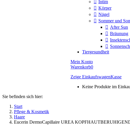
Intim
Körper
Nägel
Sommer und So
After Sun
Bräunung
Insektensc
Sonnensch
Tiergesundheit
Mein Konto
Warenkorb
0
Zeige Einkaufswagen
Kasse
Keine Produkte im Einka
Sie befinden sich hier:
Start
Pflege & Kosmetik
Haare
Eucerin DermoCapillaire UREA KOPFHAUTBERUHIGE