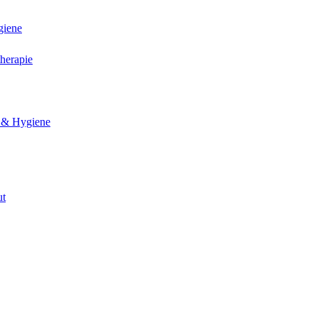
giene
herapie
 & Hygiene
ut