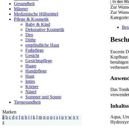
In den W
Gesundheit
Zur Wunsc
Männer
Zur Wunsc
Medizinische Hilfsmittel
Kategorie
Pflege & Kosmetik
Baby & Kind
Bes
Dekorative Kosmetik
Deo
Besch
Düfte
empfindliche Haut
Fußpflege
Eucerin 
Gesicht
Kopfhaut e
Gesichtspflege
beruhigen
Haare
verbessert
Handpflege
Haut
Anwend
Intim
Körper
Das Tonik
Nägel
verwendet
Sommer und Sonne
Tiergesundheit
Inhaltss
Marken
Aqua, Ure
a
b
c
d
e
f
g
h
i
j
k
l
m
n
o
p
r
s
t
u
v
w
x
y
Hydroxyet
z