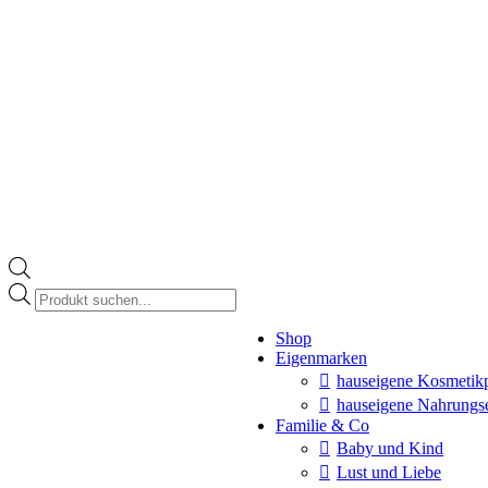
Products
search
Instagram
Shop
page
Eigenmarken
opens
in
hauseigene Kosmetik
new
hauseigene Nahrungs
window
Familie & Co
Baby und Kind
Lust und Liebe