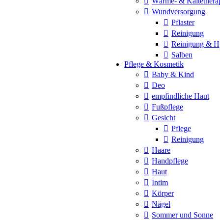
Wärme- & Kältethera
Wundversorgung
Pflaster
Reinigung
Reinigung & H
Salben
Pflege & Kosmetik
Baby & Kind
Deo
empfindliche Haut
Fußpflege
Gesicht
Pflege
Reinigung
Haare
Handpflege
Haut
Intim
Körper
Nägel
Sommer und Sonne