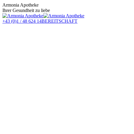
Zum
Armonia Apotheke
Inhalt
Ihrer Gesundheit zu liebe
springen
+43 (0)1 / 48 624 14
BEREITSCHAFT