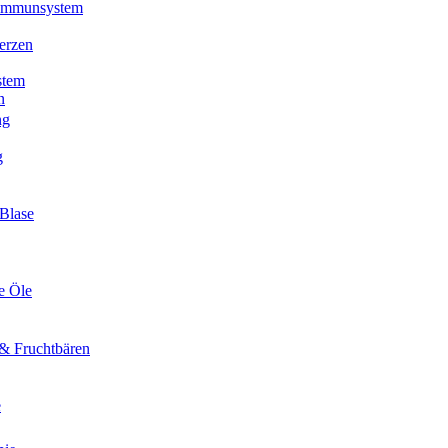
 Immunsystem
erzen
stem
n
ng
g
Blase
e Öle
& Fruchtbären
e