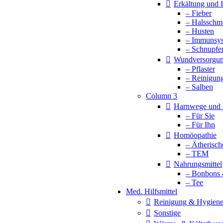
Erkältung und
– Fieber
– Halsschm
– Husten
– Immunsy
– Schnupfe
Wundversorgu
– Pflaster
– Reinigun
– Salben
Column 3
Harnwege und 
– Für Sie
– Für Ihn
Homöopathie
– Ätherisch
– TEM
Nahrungsmittel
– Bonbons 
– Tee
Med. Hilfsmittel
Reinigung & Hygien
Sonstige