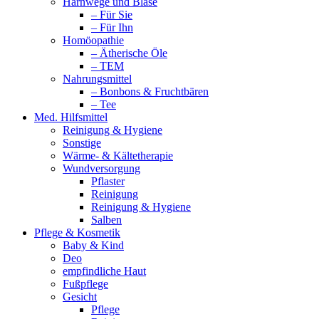
Harnwege und Blase
– Für Sie
– Für Ihn
Homöopathie
– Ätherische Öle
– TEM
Nahrungsmittel
– Bonbons & Fruchtbären
– Tee
Med. Hilfsmittel
Reinigung & Hygiene
Sonstige
Wärme- & Kältetherapie
Wundversorgung
Pflaster
Reinigung
Reinigung & Hygiene
Salben
Pflege & Kosmetik
Baby & Kind
Deo
empfindliche Haut
Fußpflege
Gesicht
Pflege