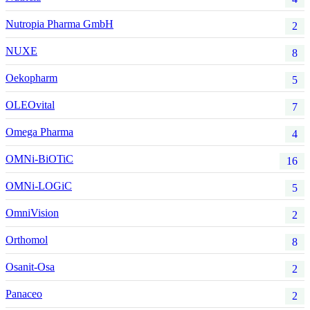
Nutropia Pharma GmbH
2
NUXE
8
Oekopharm
5
OLEOvital
7
Omega Pharma
4
OMNi-BiOTiC
16
OMNi-LOGiC
5
OmniVision
2
Orthomol
8
Osanit-Osa
2
Panaceo
2