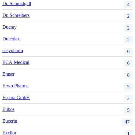
Dr. Schmidgall
4
Dr. Schreibers
2
Ducray
2
Dulcolax
2
easypharm
6
ECA-Medical
6
Emser
8
Erwo Pharma
5
Espara GmbH
2
Eubos
5
Eucerin
47
Excilor
1