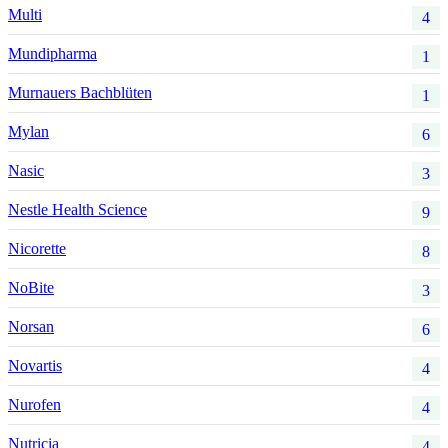
Multi
4
Mundipharma
1
Murnauers Bachblüten
1
Mylan
6
Nasic
3
Nestle Health Science
9
Nicorette
8
NoBite
3
Norsan
6
Novartis
4
Nurofen
4
Nutricia
4