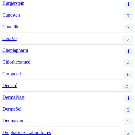
Burgerstein
1
Canesten
7
Caudalie
3
CeraVe
13
Cheplapharm
1
Chlorhexamed
4
Compeed
6
Declaré
75
DermaPlast
1
DermaSel
2
Deumavan
2
Diepharmex Laboratoires
2