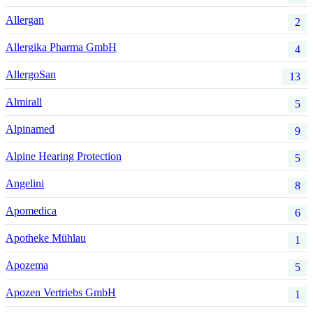
Allergan
2
Allergika Pharma GmbH
4
AllergoSan
13
Almirall
5
Alpinamed
9
Alpine Hearing Protection
5
Angelini
8
Apomedica
6
Apotheke Mühlau
1
Apozema
5
Apozen Vertriebs GmbH
1