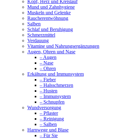
Kopf, Herz und Kreislauf
Mund und Zahnhygiene
Muskeln und Gelenke
Raucherentwöhnung
Salben
Schlaf und Beruhigung
Schmerzmittel
Verdauung
Vitamine und Nahrungsergänzungen
Augen, Ohren und Nase
– Augen
– Nase
– Ohren
Erkältung und Immunsystem
– Fieber
– Halsschmerzen
– Husten
– Immunsystem
– Schnupfen
Wundversorgung
– Pflaster
– Reinigung
– Salben
Harnwege und Blase
– Für Sie