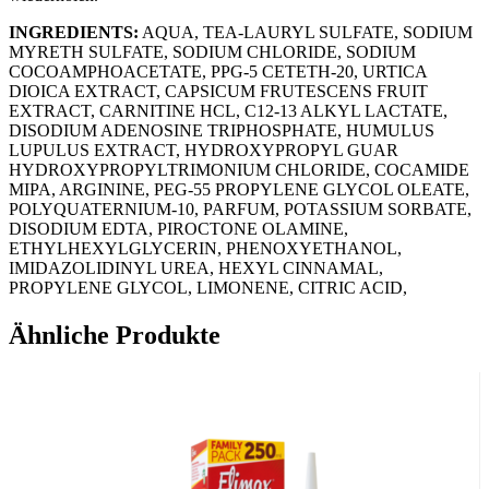
INGREDIENTS:
AQUA, TEA-LAURYL SULFATE, SODIUM
MYRETH SULFATE, SODIUM CHLORIDE, SODIUM
COCOAMPHOACETATE, PPG-5 CETETH-20, URTICA
DIOICA EXTRACT, CAPSICUM FRUTESCENS FRUIT
EXTRACT, CARNITINE HCL, C12-13 ALKYL LACTATE,
DISODIUM ADENOSINE TRIPHOSPHATE, HUMULUS
LUPULUS EXTRACT, HYDROXYPROPYL GUAR
HYDROXYPROPYLTRIMONIUM CHLORIDE, COCAMIDE
MIPA, ARGININE, PEG-55 PROPYLENE GLYCOL OLEATE,
POLYQUATERNIUM-10, PARFUM, POTASSIUM SORBATE,
DISODIUM EDTA, PIROCTONE OLAMINE,
ETHYLHEXYLGLYCERIN, PHENOXYETHANOL,
IMIDAZOLIDINYL UREA, HEXYL CINNAMAL,
PROPYLENE GLYCOL, LIMONENE, CITRIC ACID,
LINALOOL, SODIUM BENZOATE, SODIUM HYDROXIDE,
SORBITOL, CI 14700, CI 15985, CI 19140, CI 42090.
Ähnliche Produkte
In Zusammenarbeit mit Universitätsinstituten entwickelt
Auf empfindlicher Haut dermatologisch getestet
Nickel < 0,0001% (1ppm)