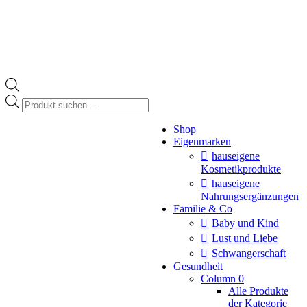
Products
search
Instagram
Shop
page
Eigenmarken
opens
in
hauseigene
new
Kosmetikprodukte
window
hauseigene
Nahrungsergänzungen
Familie & Co
Baby und Kind
Lust und Liebe
Schwangerschaft
Gesundheit
Column 0
Alle Produkte
der Kategorie