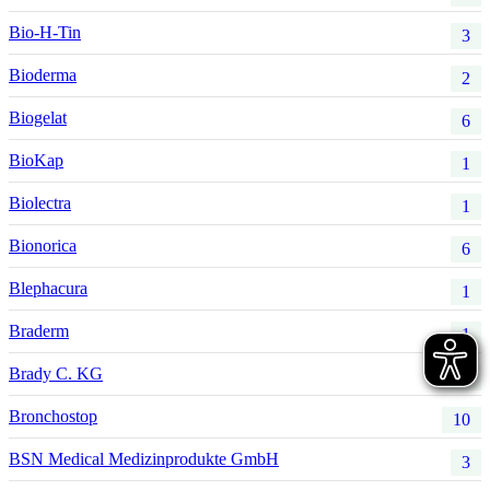
Bio-H-Tin
3
Bioderma
2
Biogelat
6
BioKap
1
Biolectra
1
Bionorica
6
Blephacura
1
Braderm
1
Brady C. KG
1
Bronchostop
10
BSN Medical Medizinprodukte GmbH
3