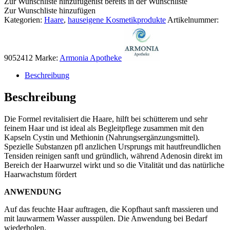
Zur Wunschliste hinzufügen
ist bereits in der Wunschliste
Shampoo
Zur Wunschliste hinzufügen
Menge
Kategorien:
Haare
,
hauseigene Kosmetikprodukte
Artikelnummer:
9052412
Marke:
Armonia Apotheke
Beschreibung
Beschreibung
Die Formel revitalisiert die Haare, hilft bei schütterem und sehr
feinem Haar und ist ideal als Begleitpflege zusammen mit den
Kapseln Cystin und Methionin (Nahrungsergänzungsmittel).
Spezielle Substanzen pfl anzlichen Ursprungs mit hautfreundlichen
Tensiden reinigen sanft und gründlich, während Adenosin direkt im
Bereich der Haarwurzel wirkt und so die Vitalität und das natürliche
Haarwachstum fördert
ANWENDUNG
Auf das feuchte Haar auftragen, die Kopfhaut sanft massieren und
mit lauwarmem Wasser ausspülen. Die Anwendung bei Bedarf
wiederholen.