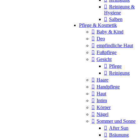
Reinigung &
Hygiene
Salben
Pflege & Kosmetik
Baby & Kind
Deo
empfindliche Haut
Fußpflege
Gesicht
Pflege
Reinigung
Haare
Handpflege
Haut
Intim
Körper
Nägel
Sommer und Sonne
After Sun
Bräunung