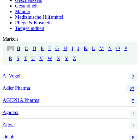
Geschenksets
Gesundheit
Männer
Medizinische Hilfsmittel
Pflege & Kosmetik
Tiergesundheit
Marken
A
B
C
D
E
F
G
H
I
J
K
L
M
N
O
P
R
S
T
U
V
W
X
Y
Z
A. Vogel
2
Adler Pharma
22
AGEPHA Pharma
5
Agiolax
1
Agwa
1
aidlab
8