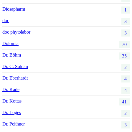
Diosapharm
1
doc
3
doc phytolabor
3
Dolomia
70
Dr. Böhm
35
Dr. C. Soldan
2
Dr. Eberhardt
4
Dr. Kade
4
Dr. Kottas
41
Dr. Loges
2
Dr. Peithner
3