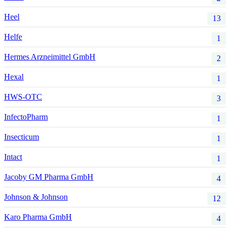
Heel
13
Helfe
1
Hermes Arzneimittel GmbH
2
Hexal
1
HWS-OTC
3
InfectoPharm
1
Insecticum
1
Intact
1
Jacoby GM Pharma GmbH
4
Johnson & Johnson
12
Karo Pharma GmbH
4