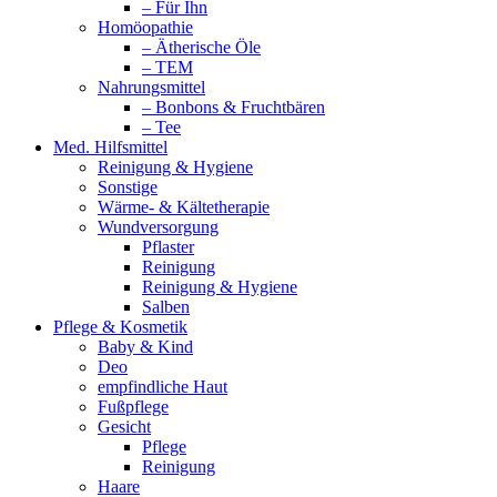
– Für Ihn
Homöopathie
– Ätherische Öle
– TEM
Nahrungsmittel
– Bonbons & Fruchtbären
– Tee
Med. Hilfsmittel
Reinigung & Hygiene
Sonstige
Wärme- & Kältetherapie
Wundversorgung
Pflaster
Reinigung
Reinigung & Hygiene
Salben
Pflege & Kosmetik
Baby & Kind
Deo
empfindliche Haut
Fußpflege
Gesicht
Pflege
Reinigung
Haare