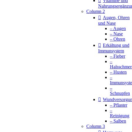
Vitamine und
Nahrungsergänzu
Column 2
Augen, Ohren
und Nase
– Augen
– Nase
– Ohren
Erkältung und
Immunsystem
– Fieber
–
Halsschmer
– Husten
–
Immunsyst
–
Schnupfen
Wundversorgu
– Pflaster
–
Reinigung
– Salben
Column 3