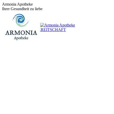
Zum
Armonia Apotheke
Inhalt
Ihrer Gesundheit zu liebe
springen
+43 (0)1 / 48 624 14
BEREITSCHAFT