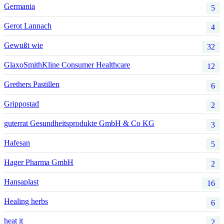
Germania
5
Gerot Lannach
4
Gewußt wie
32
GlaxoSmithKline Consumer Healthcare
12
Grethers Pastillen
6
Grippostad
2
guterrat Gesundheitsprodukte GmbH & Co KG
3
Hafesan
5
Hager Pharma GmbH
2
Hansaplast
16
Healing herbs
6
heat it
2