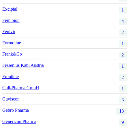
Excipial
1
Femibion
4
Fenivir
2
Formoline
1
Frank&Co
2
Fresenius Kabi Austria
1
Frontline
2
Gall-Pharma GmbH
1
Gaviscon
3
Gebro Pharma
13
Genericon Pharma
9