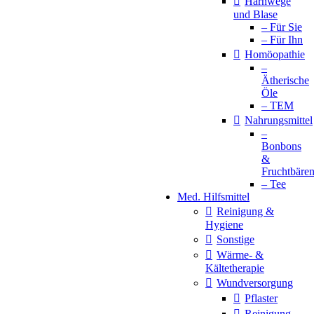
Harnwege
und Blase
– Für Sie
– Für Ihn
Homöopathie
–
Ätherische
Öle
– TEM
Nahrungsmittel
–
Bonbons
&
Fruchtbäre
– Tee
Med. Hilfsmittel
Reinigung &
Hygiene
Sonstige
Wärme- &
Kältetherapie
Wundversorgung
Pflaster
Reinigung