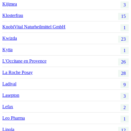
Kijimea
3
Klosterfrau
15
KnobiVital Naturheilmittel GmbH
1
Kwizda
23
Kytta
1
L'Occitane en Provence
26
La Roche Posay
28
Ladival
9
Lasepton
3
Lefax
2
Leo Pharma
1
Linola
12