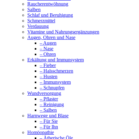
Raucherentwöhnung
Salben
Schlaf und Beruhigung
Schmerzmittel
Verdauung
Vitamine und Nahrungsergänzungen
Augen, Ohren und Nase
– Augen
– Nase
– Ohren
Erkältung und Immunsystem
– Fieber
– Halsschmerzen
– Husten
– Immunsystem
– Schnupfen
Wundversorgung
– Pflaster
– Reinigung
– Salben
Harnwege und Blase
– Für Sie
– Für Ihn
Homöopathie
– Ätherische Öle