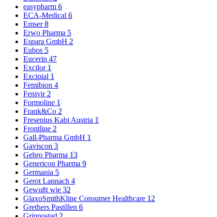
easypharm
6
ECA-Medical
6
Emser
8
Erwo Pharma
5
Espara GmbH
2
Eubos
5
Eucerin
47
Excilor
1
Excipial
1
Femibion
4
Fenivir
2
Formoline
1
Frank&Co
2
Fresenius Kabi Austria
1
Frontline
2
Gall-Pharma GmbH
1
Gaviscon
3
Gebro Pharma
13
Genericon Pharma
9
Germania
5
Gerot Lannach
4
Gewußt wie
32
GlaxoSmithKline Consumer Healthcare
12
Grethers Pastillen
6
Grippostad
2