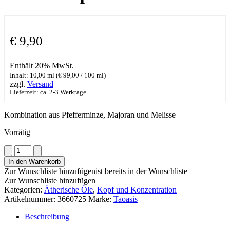
€
9,90
Enthält 20% MwSt.
Inhalt: 10,00 ml (
€
99,00
/ 100 ml)
zzgl.
Versand
Lieferzeit: ca. 2-3 Werktage
Kombination aus Pfefferminze, Majoran und Melisse
Vorrätig
Taoasis
Kopfwohl
In den Warenkorb
Roll-
Zur Wunschliste hinzufügen
ist bereits in der Wunschliste
On
Zur Wunschliste hinzufügen
Menge
Kategorien:
Ätherische Öle
,
Kopf und Konzentration
Artikelnummer:
3660725
Marke:
Taoasis
Beschreibung