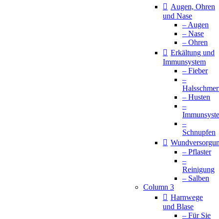
Augen, Ohren
und Nase
– Augen
– Nase
– Ohren
Erkältung und
Immunsystem
– Fieber
–
Halsschmer
– Husten
–
Immunsyst
–
Schnupfen
Wundversorgu
– Pflaster
–
Reinigung
– Salben
Column 3
Harnwege
und Blase
– Für Sie