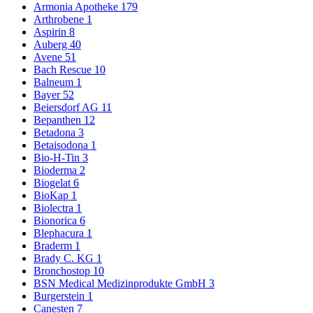
Armonia Apotheke
179
Arthrobene
1
Aspirin
8
Auberg
40
Avene
51
Bach Rescue
10
Balneum
1
Bayer
52
Beiersdorf AG
11
Bepanthen
12
Betadona
3
Betaisodona
1
Bio-H-Tin
3
Bioderma
2
Biogelat
6
BioKap
1
Biolectra
1
Bionorica
6
Blephacura
1
Braderm
1
Brady C. KG
1
Bronchostop
10
BSN Medical Medizinprodukte GmbH
3
Burgerstein
1
Canesten
7