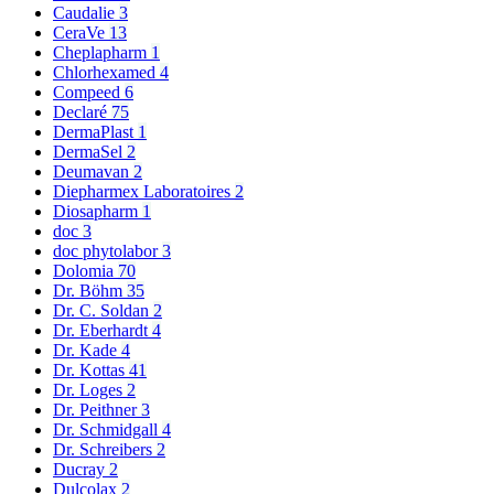
Caudalie
3
CeraVe
13
Cheplapharm
1
Chlorhexamed
4
Compeed
6
Declaré
75
DermaPlast
1
DermaSel
2
Deumavan
2
Diepharmex Laboratoires
2
Diosapharm
1
doc
3
doc phytolabor
3
Dolomia
70
Dr. Böhm
35
Dr. C. Soldan
2
Dr. Eberhardt
4
Dr. Kade
4
Dr. Kottas
41
Dr. Loges
2
Dr. Peithner
3
Dr. Schmidgall
4
Dr. Schreibers
2
Ducray
2
Dulcolax
2