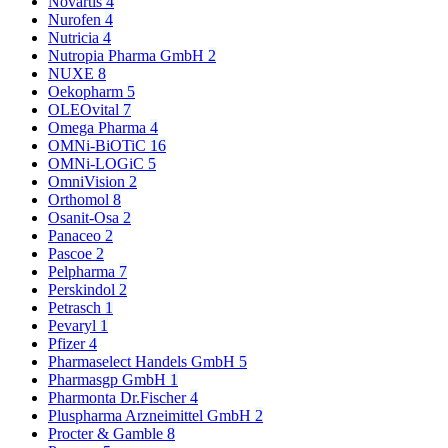
Novartis
4
Nurofen
4
Nutricia
4
Nutropia Pharma GmbH
2
NUXE
8
Oekopharm
5
OLEOvital
7
Omega Pharma
4
OMNi-BiOTiC
16
OMNi-LOGiC
5
OmniVision
2
Orthomol
8
Osanit-Osa
2
Panaceo
2
Pascoe
2
Pelpharma
7
Perskindol
2
Petrasch
1
Pevaryl
1
Pfizer
4
Pharmaselect Handels GmbH
5
Pharmasgp GmbH
1
Pharmonta Dr.Fischer
4
Pluspharma Arzneimittel GmbH
2
Procter & Gamble
8