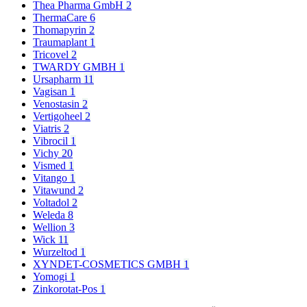
Thea Pharma GmbH
2
ThermaCare
6
Thomapyrin
2
Traumaplant
1
Tricovel
2
TWARDY GMBH
1
Ursapharm
11
Vagisan
1
Venostasin
2
Vertigoheel
2
Viatris
2
Vibrocil
1
Vichy
20
Vismed
1
Vitango
1
Vitawund
2
Voltadol
2
Weleda
8
Wellion
3
Wick
11
Wurzeltod
1
XYNDET-COSMETICS GMBH
1
Yomogi
1
Zinkorotat-Pos
1