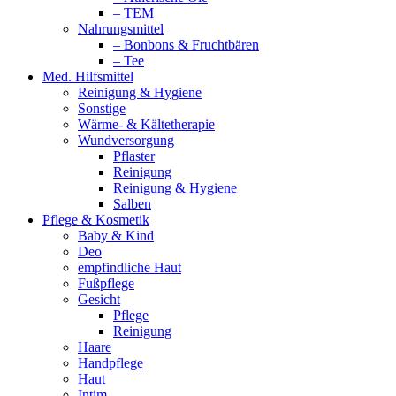
– TEM
Nahrungsmittel
– Bonbons & Fruchtbären
– Tee
Med. Hilfsmittel
Reinigung & Hygiene
Sonstige
Wärme- & Kältetherapie
Wundversorgung
Pflaster
Reinigung
Reinigung & Hygiene
Salben
Pflege & Kosmetik
Baby & Kind
Deo
empfindliche Haut
Fußpflege
Gesicht
Pflege
Reinigung
Haare
Handpflege
Haut
Intim