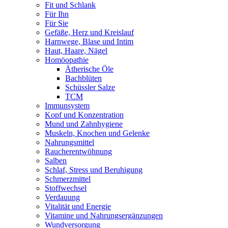
Fit und Schlank
Für Ihn
Für Sie
Gefäße, Herz und Kreislauf
Harnwege, Blase und Intim
Haut, Haare, Nägel
Homöopathie
Ätherische Öle
Bachblüten
Schüssler Salze
TCM
Immunsystem
Kopf und Konzentration
Mund und Zahnhygiene
Muskeln, Knochen und Gelenke
Nahrungsmittel
Raucherentwöhnung
Salben
Schlaf, Stress und Beruhigung
Schmerzmittel
Stoffwechsel
Verdauung
Vitalität und Energie
Vitamine und Nahrungsergänzungen
Wundversorgung