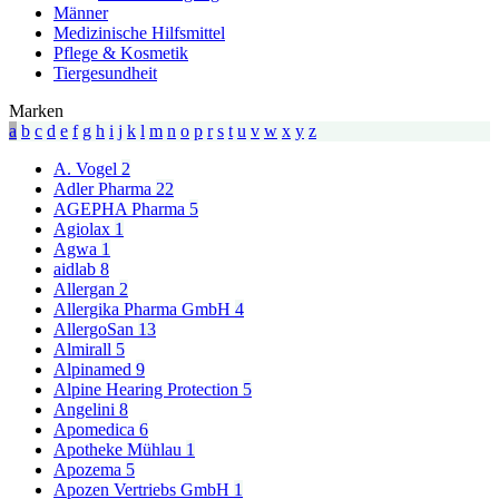
Männer
Medizinische Hilfsmittel
Pflege & Kosmetik
Tiergesundheit
Marken
a
b
c
d
e
f
g
h
i
j
k
l
m
n
o
p
r
s
t
u
v
w
x
y
z
A. Vogel
2
Adler Pharma
22
AGEPHA Pharma
5
Agiolax
1
Agwa
1
aidlab
8
Allergan
2
Allergika Pharma GmbH
4
AllergoSan
13
Almirall
5
Alpinamed
9
Alpine Hearing Protection
5
Angelini
8
Apomedica
6
Apotheke Mühlau
1
Apozema
5
Apozen Vertriebs GmbH
1