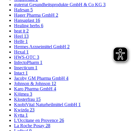
guterrat Gesundheitsprodukte GmbH & Co KG
3
Hafesan
5
Hager Pharma GmbH
2
Hansaplast
16
Healing herbs
6
heat it
2
Heel
13
Helfe
1
Hermes Arzneimittel GmbH
2
Hexal
1
HWS-OTC
3
InfectoPharm
1
Insecticum
1
Intact
1
Jacoby GM Pharma GmbH
4
Johnson & Johnson
12
Karo Pharma GmbH
4
Kijimea
3
Klosterfrau
15
KnobiVital Naturheilmittel GmbH
1
Kwizda
23
Kytta
1
L'Occitane en Provence
26
La Roche Posay
28
Ladival
9