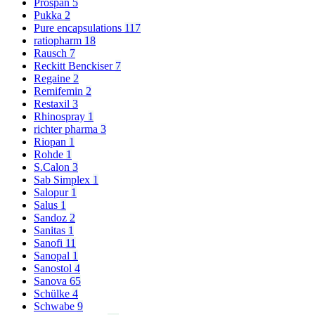
Prospan
5
Pukka
2
Pure encapsulations
117
ratiopharm
18
Rausch
7
Reckitt Benckiser
7
Regaine
2
Remifemin
2
Restaxil
3
Rhinospray
1
richter pharma
3
Riopan
1
Rohde
1
S.Calon
3
Sab Simplex
1
Salopur
1
Salus
1
Sandoz
2
Sanitas
1
Sanofi
11
Sanopal
1
Sanostol
4
Sanova
65
Schülke
4
Schwabe
9