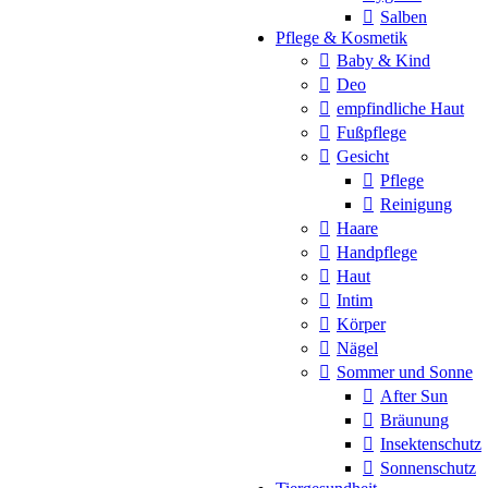
Salben
Pflege & Kosmetik
Baby & Kind
Deo
empfindliche Haut
Fußpflege
Gesicht
Pflege
Reinigung
Haare
Handpflege
Haut
Intim
Körper
Nägel
Sommer und Sonne
After Sun
Bräunung
Insektenschutz
Sonnenschutz