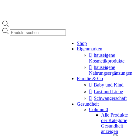
Products
search
Instagram
Shop
page
Eigenmarken
opens
in
hauseigene
new
Kosmetikprodukte
window
hauseigene
Nahrungsergänzungen
Familie & Co
Baby und Kind
Lust und Liebe
Schwangerschaft
Gesundheit
Column 0
Alle Produkte
der Kategorie
Gesundheit
anzeigen