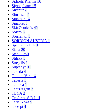
Sidroga Pharma
16
Sigmapharm
15
Sikapur
2
Similasan
4
Sinomarin
4
Sinupret
3
SkinCeuticals
46
Solero
8
Sonnentor
3
SORBION AUSTRIA
1
SpermidineLife
1
Stada
20
Sterillium
1
Stilaxx
3
Strepsils
3
Supradyn
13
Takeda
4
Tantum Verde
4
Taoasis
1
Taumea
1
Tears Again
2
TENA
2
Teofarma S.R.L.
1
Terra Nova
5
tetesept
4