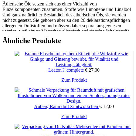
Ätherische Öle setzen sich aus einer Vielzahl von
Einzelkomponenten zusammen. Stoffe wie Limonene und Linalool
sind ganz natürlicher Bestandteil des ätherischen Öls, sie werden
nicht zugesetzt. Sie gehören aber zu den 26 deklarationspflichtigen
allergenen Duftstoffen und müssen daher separat ausgewiesen
werden, weil einige Menschen allergisch auf einzelne Inhaltsstoffe
reagieren. Als Parfum wird in der INCI eine Komposition aus
Ähnliche Produkte
verschiedenen ätherischen Ölen bezeichnet, wenn wir die genaue
Zusammensetzung als Duftgeheimnis bewahren wollen. Alle unsere
Produkte sind frei von synthetischen Stoffen!
bio/demeter-Hinweis:
Leaton® complete
€
27,00
Da wir Naturprodukte verkaufen, ist die Verfügbarkeit der Rohstoffe
natürlichen Schwankungen unterlegen. Wenn durch nicht
Zum Produkt
beeinflussbare Vorkommnisse nur eine begrenzte Menge Demeter-
Öl produziert werden kann und diese Menge vor der nächsten Ernte
ausverkauft ist, liefern wir in diesen seltenen Fällen ersatzweise das
Produkt in Bio-Qualität.
Auberg Raumduft Zimtwölkchen
€
12,00
Ingredients (INCI):
Zum Produkt
Simmondsia Chinensis Seed Oil°, Olea Europaea Fruit Oil*,
Parfum*/**, Mentha Piperita Oil°, Linalool**, Origanum Majorana
Herb Oil*, Melissa Officinalis Leaf Oil°, Hypericum Perforatum