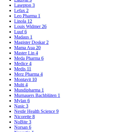
Lasepton
3
Lefax
2
Leo Pharma
1
Linola
12
Louis Widmer
26
Luuf
6
Madaus
1
Magister Doskar
2
Mama Aua
20
Master Lin
4
Meda Pharma
6
Medice
4
Medis
11
Merz Pharma
4
Montavit
10
Multi
4
Mundipharma
1
Murnauers Bachblüten
1
Mylan
6
Nasic
3
Nestle Health Science
9
Nicorette
8
NoBite
3
Norsan
6