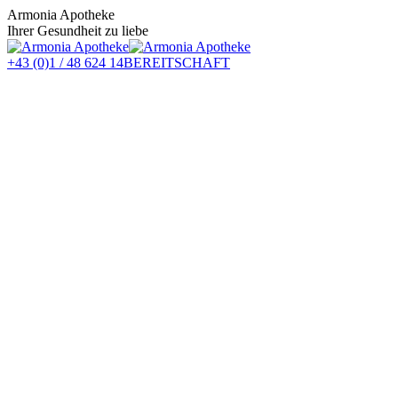
Zum
Armonia Apotheke
Inhalt
Ihrer Gesundheit zu liebe
springen
+43 (0)1 / 48 624 14
BEREITSCHAFT