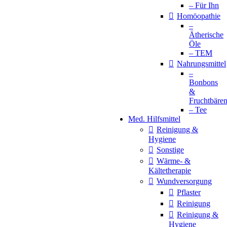
– Für Ihn
Homöopathie
–
Ätherische
Öle
– TEM
Nahrungsmittel
–
Bonbons
&
Fruchtbäre
– Tee
Med. Hilfsmittel
Reinigung &
Hygiene
Sonstige
Wärme- &
Kältetherapie
Wundversorgung
Pflaster
Reinigung
Reinigung &
Hygiene