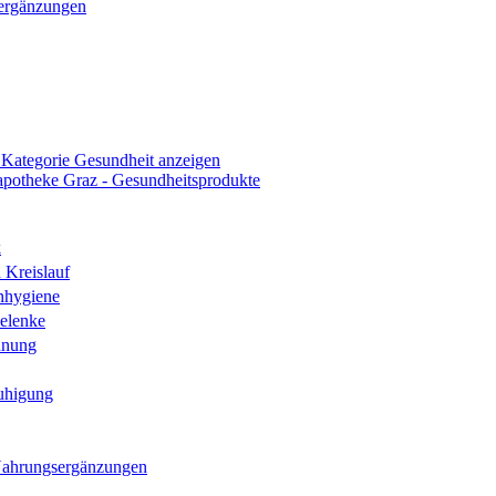
ergänzungen
 Kategorie Gesundheit anzeigen
k
 Kreislauf
nhygiene
elenke
hnung
uhigung
Nahrungsergänzungen