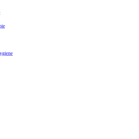
e
pie
ygiene