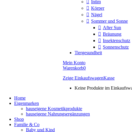
Intim
Körper
Nägel
Sommer und Sonne
After Sun
Bräunung
Insektenschutz
Sonnenschutz
Tiergesundheit
Mein Konto
Warenkorb
0
Zeige Einkaufswagen
Kasse
Keine Produkte im Einkaufsw
Home
Eigenmarken
hauseigene Kosmetikprodukte
hauseigene Nahrungsergänzungen
Shop
Familie & Co
Baby und Kind