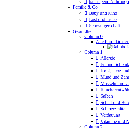
hauseigene Nahrungs
Familie & Co
Baby und Kind
Lust und Liebe
Schwangerschaft
Gesundheit
Column 0
Alle Produkte der
Column 1
Allergie
Fit und Schlan
Kopf, Herz und
Mund und Zah
Muskeln und G
Raucherentwö
Salben
Schlaf und Ber
Schmerzmittel
Verdauung
Vitamine und 
Column 2