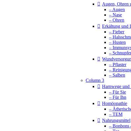
Augen, Ohren 
– Augen
– Nase
– Ohren
Erkältung und
– Fieber
– Halsschm
– Husten
– Immunsy
– Schnupfe
Wundversorgu
– Pflaster
– Reinigun
– Salben
Column 3
Harnwege und 
– Für Sie
– Für Ihn
Homöopathie
– Ätherisch
– TEM
Nahrungsmittel
– Bonbons 