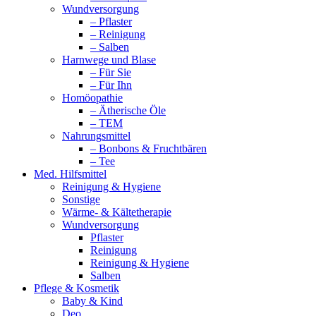
Wundversorgung
– Pflaster
– Reinigung
– Salben
Harnwege und Blase
– Für Sie
– Für Ihn
Homöopathie
– Ätherische Öle
– TEM
Nahrungsmittel
– Bonbons & Fruchtbären
– Tee
Med. Hilfsmittel
Reinigung & Hygiene
Sonstige
Wärme- & Kältetherapie
Wundversorgung
Pflaster
Reinigung
Reinigung & Hygiene
Salben
Pflege & Kosmetik
Baby & Kind
Deo