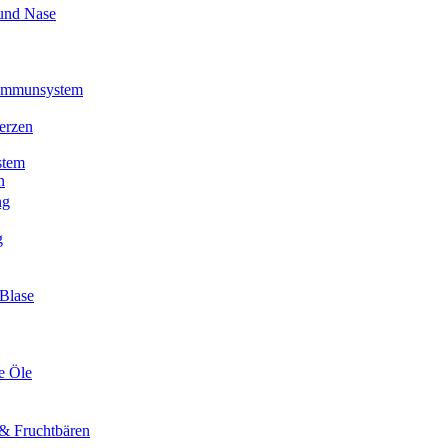
und Nase
 Immunsystem
erzen
stem
n
ng
g
Blase
e Öle
& Fruchtbären