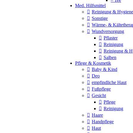
– Tee
Med. Hilfsmittel
Reinigung & Hygien
Sonstige
Wärme- & Kältethera
Wundversorgung
Pflaster
Reinigung
Reinigung & H
Salben
Pflege & Kosmetik
Baby & Kind
Deo
empfindliche Haut
Fußpflege
Gesicht
Pflege
Reinigung
Haare
Handpflege
Haut