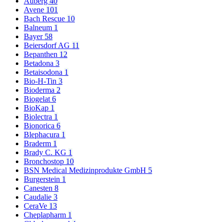
Auberg
40
Avene
101
Bach Rescue
10
Balneum
1
Bayer
58
Beiersdorf AG
11
Bepanthen
12
Betadona
3
Betaisodona
1
Bio-H-Tin
3
Bioderma
2
Biogelat
6
BioKap
1
Biolectra
1
Bionorica
6
Blephacura
1
Braderm
1
Brady C. KG
1
Bronchostop
10
BSN Medical Medizinprodukte GmbH
5
Burgerstein
1
Canesten
8
Caudalie
3
CeraVe
13
Cheplapharm
1