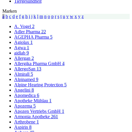
Tiergesundheit
Marken
a
b
c
d
e
f
g
h
i
j
k
l
m
n
o
p
r
s
t
u
v
w
x
y
z
A. Vogel
2
Adler Pharma
22
AGEPHA Pharma
5
Agiolax
1
Agwa
1
aidlab
9
Allergan
2
Allergika Pharma GmbH
4
AllergoSan
13
Almirall
5
Alpinamed
9
Alpine Hearing Protection
5
Angelini
8
Apomedica
6
Apotheke Mühlau
1
Apozema
5
Apozen Vertriebs GmbH
1
Armonia Apotheke
261
Arthrobene
1
Aspirin
8