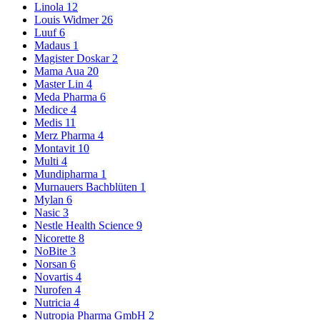
Linola
12
Louis Widmer
26
Luuf
6
Madaus
1
Magister Doskar
2
Mama Aua
20
Master Lin
4
Meda Pharma
6
Medice
4
Medis
11
Merz Pharma
4
Montavit
10
Multi
4
Mundipharma
1
Murnauers Bachblüten
1
Mylan
6
Nasic
3
Nestle Health Science
9
Nicorette
8
NoBite
3
Norsan
6
Novartis
4
Nurofen
4
Nutricia
4
Nutropia Pharma GmbH
2