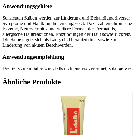
Anwendungsgebiete
Sensicutan Salben werden zur Linderung und Behandlung diverser
Symptome und Hautkrankheiten eingesetzt. Dazu zählen chronische
Ekzeme, Neurodermitis und weitere Formen der Dermatitis,
allergische Hautreaktionen, Entzündungen der Haut sowie Juckreiz.
Die Salbe eignet sich als Langzeit-Therapiemittel, sowie zur
Linderung von akuten Beschwerden.
Anwendungsempfehlung
Die Sensicutan Salbe wird, falls nicht anders verordnet, solange wie
benötigt täglich angewandt. Pro Tag sollten 2 bis 3 Behandlungen
erfolgen. Die Salbe wird direkt auf die betroffenen Hautpartien
Ähnliche Produkte
aufgetragen, und an diesen gleichmäßig verteilt. Alternativ kann die
Salbe auch in Form eines Wickels (Umschlags) aufgetragen werden.
Hierbei ist darauf zu achten, diesen regelmäßig zu wechseln. Die
Sensicutan Salbe kann dank ihrer natürlichen Wirkstoffe und der
daraus resultierenden guten Verträglichkeit über längere Zeiträume
hinweg angewandt werden.
Zusammensetzung / Zutaten