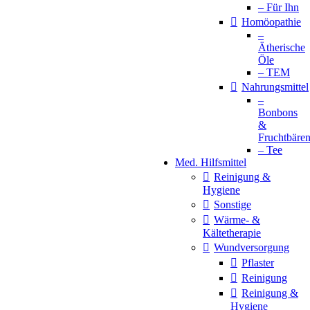
– Für Ihn
Homöopathie
–
Ätherische
Öle
– TEM
Nahrungsmittel
–
Bonbons
&
Fruchtbäre
– Tee
Med. Hilfsmittel
Reinigung &
Hygiene
Sonstige
Wärme- &
Kältetherapie
Wundversorgung
Pflaster
Reinigung
Reinigung &
Hygiene