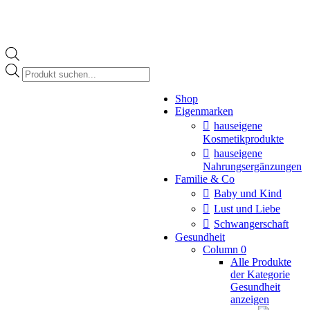
Products
search
Instagram
Shop
page
Eigenmarken
opens
in
hauseigene
new
Kosmetikprodukte
window
hauseigene
Nahrungsergänzungen
Familie & Co
Baby und Kind
Lust und Liebe
Schwangerschaft
Gesundheit
Column 0
Alle Produkte
der Kategorie
Gesundheit
anzeigen