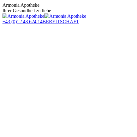
Zum
Armonia Apotheke
Inhalt
Ihrer Gesundheit zu liebe
springen
+43 (0)1 / 48 624 14
BEREITSCHAFT