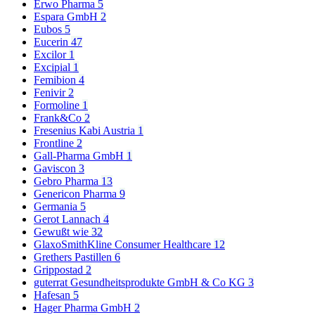
Erwo Pharma
5
Espara GmbH
2
Eubos
5
Eucerin
47
Excilor
1
Excipial
1
Femibion
4
Fenivir
2
Formoline
1
Frank&Co
2
Fresenius Kabi Austria
1
Frontline
2
Gall-Pharma GmbH
1
Gaviscon
3
Gebro Pharma
13
Genericon Pharma
9
Germania
5
Gerot Lannach
4
Gewußt wie
32
GlaxoSmithKline Consumer Healthcare
12
Grethers Pastillen
6
Grippostad
2
guterrat Gesundheitsprodukte GmbH & Co KG
3
Hafesan
5
Hager Pharma GmbH
2