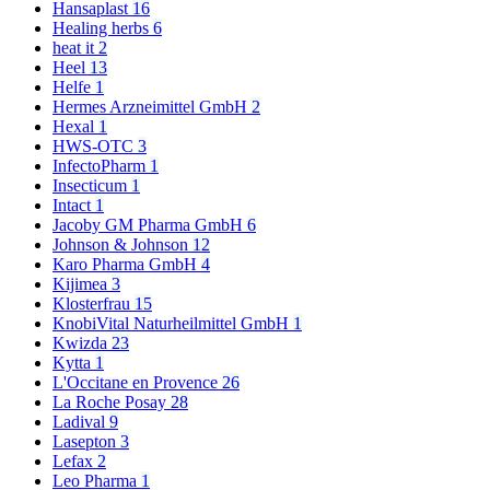
Hansaplast
16
Healing herbs
6
heat it
2
Heel
13
Helfe
1
Hermes Arzneimittel GmbH
2
Hexal
1
HWS-OTC
3
InfectoPharm
1
Insecticum
1
Intact
1
Jacoby GM Pharma GmbH
6
Johnson & Johnson
12
Karo Pharma GmbH
4
Kijimea
3
Klosterfrau
15
KnobiVital Naturheilmittel GmbH
1
Kwizda
23
Kytta
1
L'Occitane en Provence
26
La Roche Posay
28
Ladival
9
Lasepton
3
Lefax
2
Leo Pharma
1