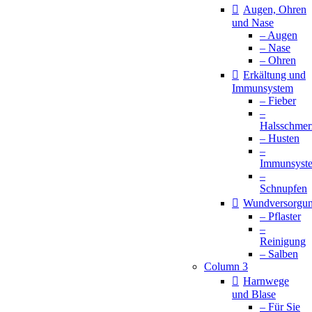
Augen, Ohren
und Nase
– Augen
– Nase
– Ohren
Erkältung und
Immunsystem
– Fieber
–
Halsschmer
– Husten
–
Immunsyst
–
Schnupfen
Wundversorgu
– Pflaster
–
Reinigung
– Salben
Column 3
Harnwege
und Blase
– Für Sie