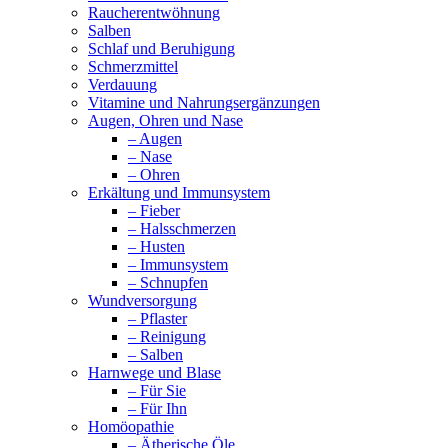
Raucherentwöhnung
Salben
Schlaf und Beruhigung
Schmerzmittel
Verdauung
Vitamine und Nahrungsergänzungen
Augen, Ohren und Nase
– Augen
– Nase
– Ohren
Erkältung und Immunsystem
– Fieber
– Halsschmerzen
– Husten
– Immunsystem
– Schnupfen
Wundversorgung
– Pflaster
– Reinigung
– Salben
Harnwege und Blase
– Für Sie
– Für Ihn
Homöopathie
– Ätherische Öle