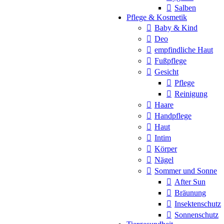
Salben
Pflege & Kosmetik
Baby & Kind
Deo
empfindliche Haut
Fußpflege
Gesicht
Pflege
Reinigung
Haare
Handpflege
Haut
Intim
Körper
Nägel
Sommer und Sonne
After Sun
Bräunung
Insektenschutz
Sonnenschutz