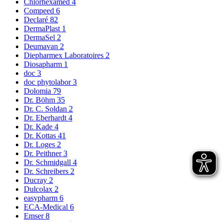
Chlorhexamed
4
Compeed
6
Declaré
82
DermaPlast
1
DermaSel
2
Deumavan
2
Diepharmex Laboratoires
2
Diosapharm
1
doc
3
doc phytolabor
3
Dolomia
79
Dr. Böhm
35
Dr. C. Soldan
2
Dr. Eberhardt
4
Dr. Kade
4
Dr. Kottas
41
Dr. Loges
2
Dr. Peithner
3
Dr. Schmidgall
4
Dr. Schreibers
2
Ducray
2
Dulcolax
2
easypharm
6
ECA-Medical
6
Emser
8