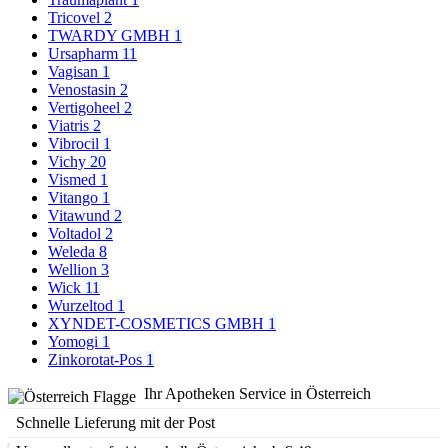
Tricovel
2
TWARDY GMBH
1
Ursapharm
11
Vagisan
1
Venostasin
2
Vertigoheel
2
Viatris
2
Vibrocil
1
Vichy
20
Vismed
1
Vitango
1
Vitawund
2
Voltadol
2
Weleda
8
Wellion
3
Wick
11
Wurzeltod
1
XYNDET-COSMETICS GMBH
1
Yomogi
1
Zinkorotat-Pos
1
Ihr Apotheken Service in Österreich
Schnelle Lieferung mit der Post