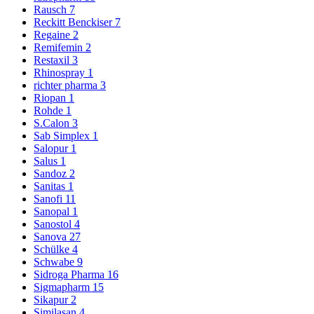
Rausch
7
Reckitt Benckiser
7
Regaine
2
Remifemin
2
Restaxil
3
Rhinospray
1
richter pharma
3
Riopan
1
Rohde
1
S.Calon
3
Sab Simplex
1
Salopur
1
Salus
1
Sandoz
2
Sanitas
1
Sanofi
11
Sanopal
1
Sanostol
4
Sanova
27
Schülke
4
Schwabe
9
Sidroga Pharma
16
Sigmapharm
15
Sikapur
2
Similasan
4