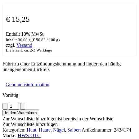
€
15,25
Enthält 10% MwSt.
Inhalt: 30,00 g (
€
50,83
/ 100 g)
zzgl.
Versand
Lieferzeit: ca. 2-3 Werktage
Führt zu einer Entzündungshemmung und lindert den häufig
unangenehmen Juckreiz
Gebrauchsinformation
Vorrätig
Sensicutan
Salbe
In den Warenkorb
Menge
Zur Wunschliste hinzufügen
ist bereits in der Wunschliste
Zur Wunschliste hinzufügen
Kategorien:
Haut, Haare, Nägel
,
Salben
Artikelnummer:
2434174
Marke:
HWS-OTC