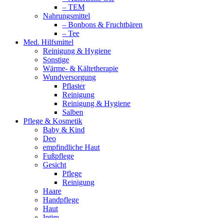
– TEM
Nahrungsmittel
– Bonbons & Fruchtbären
– Tee
Med. Hilfsmittel
Reinigung & Hygiene
Sonstige
Wärme- & Kältetherapie
Wundversorgung
Pflaster
Reinigung
Reinigung & Hygiene
Salben
Pflege & Kosmetik
Baby & Kind
Deo
empfindliche Haut
Fußpflege
Gesicht
Pflege
Reinigung
Haare
Handpflege
Haut
Intim