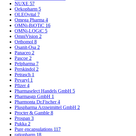
NUXE
57
Oekopharm
5
OLEOvital
7
Omega Pharma
4
OMNi-BiOTiC
16
OMNi-LOGiC
5
OmniVision
2
Orthomol
8
Osanit-Osa
2
Panaceo
2
Pascoe
2
Pelpharma
7
Perskindol
2
Petrasch
1
Pevaryl
1
Pfizer
4
Pharmaselect Handels GmbH
5
Pharmasgp GmbH
1
Pharmonta Dr.Fischer
4
Pluspharma Arzneimittel GmbH
2
Procter & Gamble
8
Prospan
3
Pukka
2
Pure encapsulations
117
ratiopharm
18