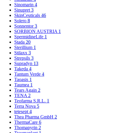
Sinomarin
4
Sinupret
3
SkinCeuticals
46
Solero
8
Sonnentor
3
SORBION AUSTRIA
1
SpermidineLife
1
Stada
20
Sterillium
1
Stilaxx
3
Strepsils
3
Supradyn
13
Takeda
4
Tantum Verde
4
Taoasis
1
Taumea
1
Tears Again
2
TENA
2
Teofarma S.R.L.
1
Terra Nova
5
tetesept
4
Thea Pharma GmbH
2
ThermaCare
6
Thomapyrin
2
Traumaplant
1