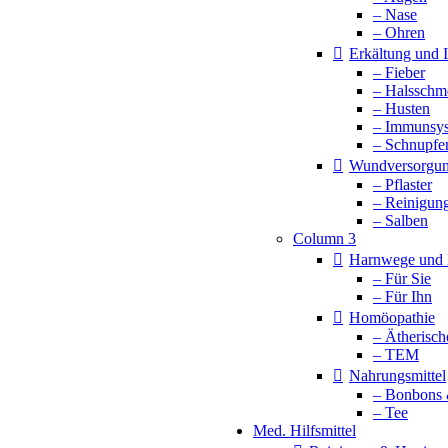
– Nase
– Ohren
Erkältung und
– Fieber
– Halsschm
– Husten
– Immunsy
– Schnupfe
Wundversorgu
– Pflaster
– Reinigun
– Salben
Column 3
Harnwege und 
– Für Sie
– Für Ihn
Homöopathie
– Ätherisch
– TEM
Nahrungsmittel
– Bonbons 
– Tee
Med. Hilfsmittel