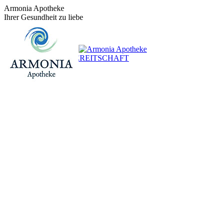
Zum
Armonia Apotheke
Inhalt
Ihrer Gesundheit zu liebe
springen
+43 (0)1 / 48 624 14
BEREITSCHAFT