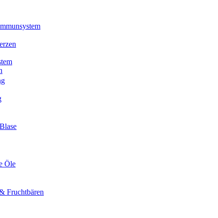
 Immunsystem
erzen
stem
n
ng
g
Blase
e Öle
& Fruchtbären