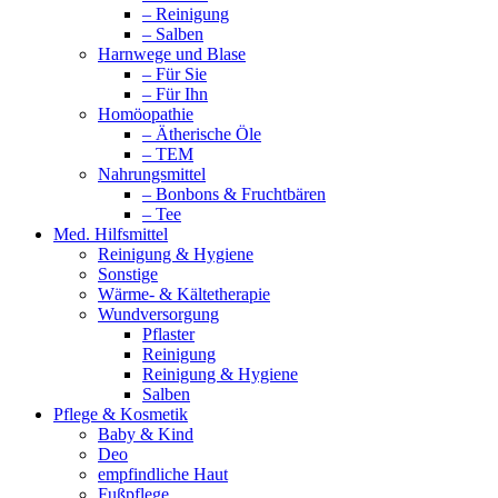
– Reinigung
– Salben
Harnwege und Blase
– Für Sie
– Für Ihn
Homöopathie
– Ätherische Öle
– TEM
Nahrungsmittel
– Bonbons & Fruchtbären
– Tee
Med. Hilfsmittel
Reinigung & Hygiene
Sonstige
Wärme- & Kältetherapie
Wundversorgung
Pflaster
Reinigung
Reinigung & Hygiene
Salben
Pflege & Kosmetik
Baby & Kind
Deo
empfindliche Haut
Fußpflege