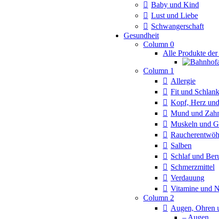
Baby und Kind
Lust und Liebe
Schwangerschaft
Gesundheit
Column 0
Alle Produkte der
Column 1
Allergie
Fit und Schlan
Kopf, Herz und
Mund und Zah
Muskeln und G
Raucherentwö
Salben
Schlaf und Ber
Schmerzmittel
Verdauung
Vitamine und 
Column 2
Augen, Ohren 
– Augen