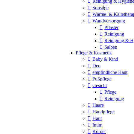
Reinigung & Hygien
Sonstige
Wärme- & Kältethera
Wundversorgung
Pflaster
Reinigung
Reinigung & H
Salben
Pflege & Kosmetik
Baby & Kind
Deo
empfindliche Haut
Fußpflege
Gesicht
Pflege
Reinigung
Haare
Handpflege
Haut
Intim
Körper