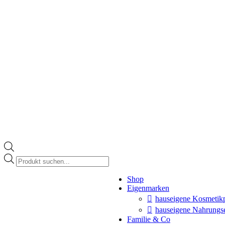
Products
search
Instagram
Shop
page
Eigenmarken
opens
in
hauseigene Kosmetik
new
hauseigene Nahrungs
window
Familie & Co