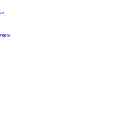
e
pie
ygiene