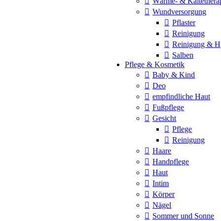
Wärme- & Kältethera
Wundversorgung
Pflaster
Reinigung
Reinigung & H
Salben
Pflege & Kosmetik
Baby & Kind
Deo
empfindliche Haut
Fußpflege
Gesicht
Pflege
Reinigung
Haare
Handpflege
Haut
Intim
Körper
Nägel
Sommer und Sonne