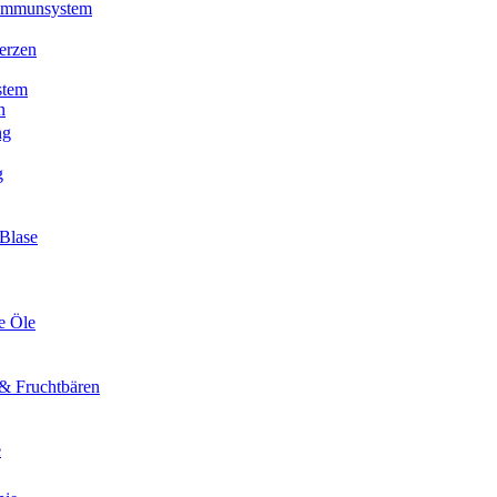
 Immunsystem
erzen
stem
n
ng
g
Blase
e Öle
& Fruchtbären
e