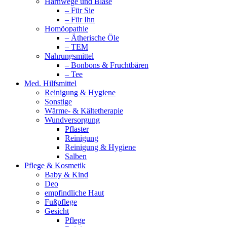
Harnwege und Blase
– Für Sie
– Für Ihn
Homöopathie
– Ätherische Öle
– TEM
Nahrungsmittel
– Bonbons & Fruchtbären
– Tee
Med. Hilfsmittel
Reinigung & Hygiene
Sonstige
Wärme- & Kältetherapie
Wundversorgung
Pflaster
Reinigung
Reinigung & Hygiene
Salben
Pflege & Kosmetik
Baby & Kind
Deo
empfindliche Haut
Fußpflege
Gesicht
Pflege