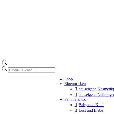
Products
search
Instagram
Shop
page
Eigenmarken
opens
in
hauseigene Kosmetik
new
hauseigene Nahrungs
window
Familie & Co
Baby und Kind
Lust und Liebe