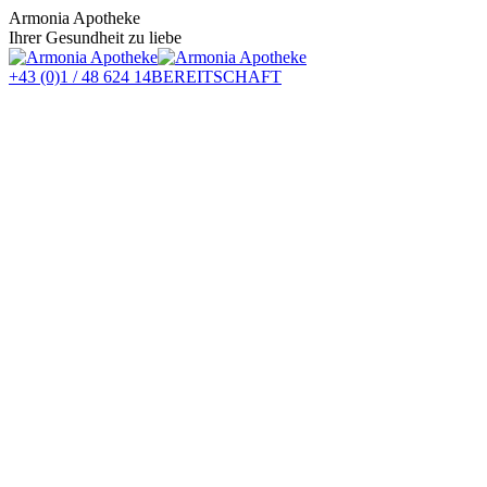
Zum
Armonia Apotheke
Inhalt
Ihrer Gesundheit zu liebe
springen
+43 (0)1 / 48 624 14
BEREITSCHAFT