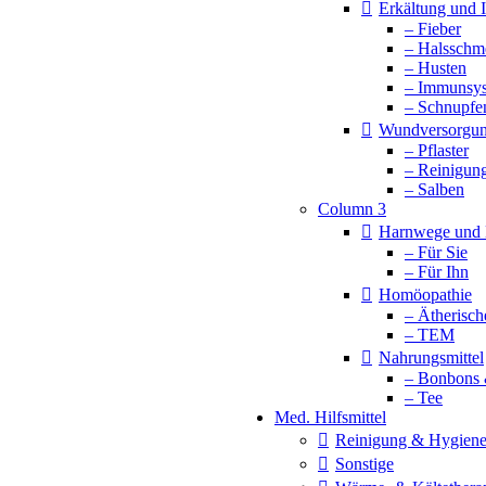
Erkältung und
– Fieber
– Halsschm
– Husten
– Immunsy
– Schnupfe
Wundversorgu
– Pflaster
– Reinigun
– Salben
Column 3
Harnwege und 
– Für Sie
– Für Ihn
Homöopathie
– Ätherisch
– TEM
Nahrungsmittel
– Bonbons 
– Tee
Med. Hilfsmittel
Reinigung & Hygien
Sonstige