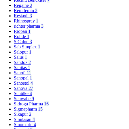
Reckitt Benckiser
7
Regaine
2
Remifemin
2
Restaxil
3
Rhinospray
1
richter pharma
3
Riopan
1
Rohde
1
S.Calon
3
Sab Simplex
1
Salopur
1
Salus
1
Sandoz
2
Sanitas
1
Sanofi
11
Sanopal
1
Sanostol
4
Sanova
27
Schülke
4
Schwabe
9
Sidroga Pharma
16
Sigmapharm
15
Sikapur
2
Similasan
4
Sinomarin
4