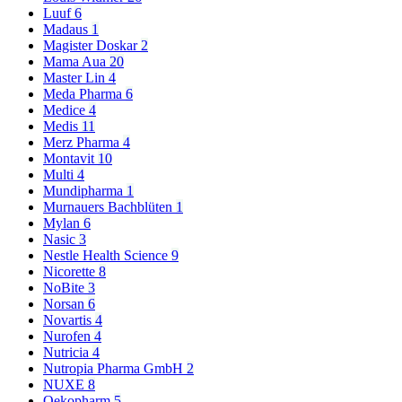
Luuf
6
Madaus
1
Magister Doskar
2
Mama Aua
20
Master Lin
4
Meda Pharma
6
Medice
4
Medis
11
Merz Pharma
4
Montavit
10
Multi
4
Mundipharma
1
Murnauers Bachblüten
1
Mylan
6
Nasic
3
Nestle Health Science
9
Nicorette
8
NoBite
3
Norsan
6
Novartis
4
Nurofen
4
Nutricia
4
Nutropia Pharma GmbH
2
NUXE
8
Oekopharm
5