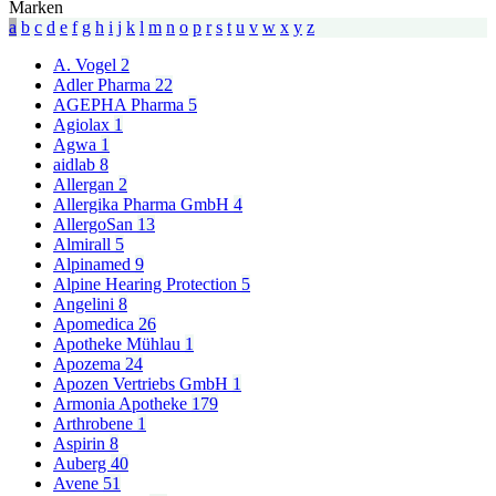
Marken
a
b
c
d
e
f
g
h
i
j
k
l
m
n
o
p
r
s
t
u
v
w
x
y
z
A. Vogel
2
Adler Pharma
22
AGEPHA Pharma
5
Agiolax
1
Agwa
1
aidlab
8
Allergan
2
Allergika Pharma GmbH
4
AllergoSan
13
Almirall
5
Alpinamed
9
Alpine Hearing Protection
5
Angelini
8
Apomedica
26
Apotheke Mühlau
1
Apozema
24
Apozen Vertriebs GmbH
1
Armonia Apotheke
179
Arthrobene
1
Aspirin
8
Auberg
40
Avene
51