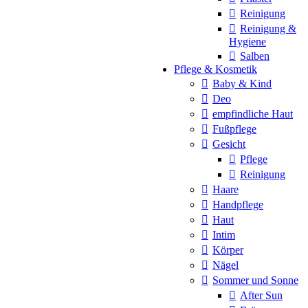
Reinigung
Reinigung &
Hygiene
Salben
Pflege & Kosmetik
Baby & Kind
Deo
empfindliche Haut
Fußpflege
Gesicht
Pflege
Reinigung
Haare
Handpflege
Haut
Intim
Körper
Nägel
Sommer und Sonne
After Sun