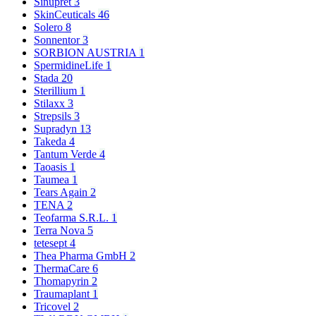
Sinupret
3
SkinCeuticals
46
Solero
8
Sonnentor
3
SORBION AUSTRIA
1
SpermidineLife
1
Stada
20
Sterillium
1
Stilaxx
3
Strepsils
3
Supradyn
13
Takeda
4
Tantum Verde
4
Taoasis
1
Taumea
1
Tears Again
2
TENA
2
Teofarma S.R.L.
1
Terra Nova
5
tetesept
4
Thea Pharma GmbH
2
ThermaCare
6
Thomapyrin
2
Traumaplant
1
Tricovel
2