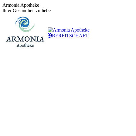
Zum
Armonia Apotheke
Inhalt
Ihrer Gesundheit zu liebe
springen
+43 (0)1 / 48 624 14
BEREITSCHAFT