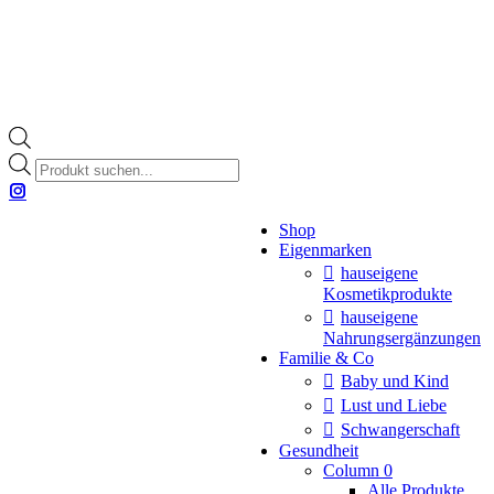
Products
search
Instagram
page
opens
Shop
in
Eigenmarken
new
hauseigene
window
Kosmetikprodukte
hauseigene
Nahrungsergänzungen
Familie & Co
Baby und Kind
Lust und Liebe
Schwangerschaft
Gesundheit
Column 0
Alle Produkte