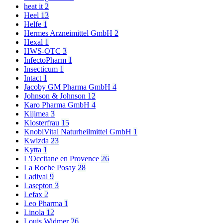
heat it
2
Heel
13
Helfe
1
Hermes Arzneimittel GmbH
2
Hexal
1
HWS-OTC
3
InfectoPharm
1
Insecticum
1
Intact
1
Jacoby GM Pharma GmbH
4
Johnson & Johnson
12
Karo Pharma GmbH
4
Kijimea
3
Klosterfrau
15
KnobiVital Naturheilmittel GmbH
1
Kwizda
23
Kytta
1
L'Occitane en Provence
26
La Roche Posay
28
Ladival
9
Lasepton
3
Lefax
2
Leo Pharma
1
Linola
12
Louis Widmer
26