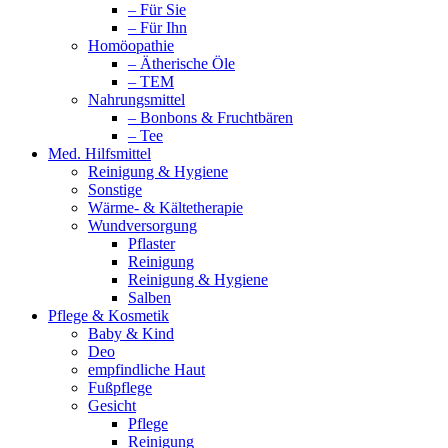
– Für Sie
– Für Ihn
Homöopathie
– Ätherische Öle
– TEM
Nahrungsmittel
– Bonbons & Fruchtbären
– Tee
Med. Hilfsmittel
Reinigung & Hygiene
Sonstige
Wärme- & Kältetherapie
Wundversorgung
Pflaster
Reinigung
Reinigung & Hygiene
Salben
Pflege & Kosmetik
Baby & Kind
Deo
empfindliche Haut
Fußpflege
Gesicht
Pflege
Reinigung