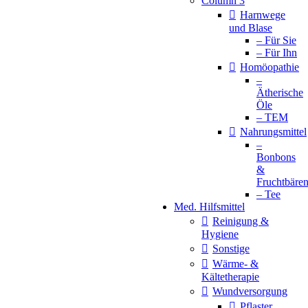
Column 3
Harnwege
und Blase
– Für Sie
– Für Ihn
Homöopathie
–
Ätherische
Öle
– TEM
Nahrungsmittel
–
Bonbons
&
Fruchtbäre
– Tee
Med. Hilfsmittel
Reinigung &
Hygiene
Sonstige
Wärme- &
Kältetherapie
Wundversorgung
Pflaster