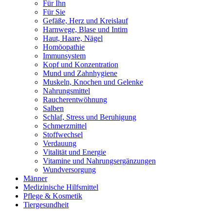
Für Ihn
Für Sie
Gefäße, Herz und Kreislauf
Harnwege, Blase und Intim
Haut, Haare, Nägel
Homöopathie
Immunsystem
Kopf und Konzentration
Mund und Zahnhygiene
Muskeln, Knochen und Gelenke
Nahrungsmittel
Raucherentwöhnung
Salben
Schlaf, Stress und Beruhigung
Schmerzmittel
Stoffwechsel
Verdauung
Vitalität und Energie
Vitamine und Nahrungsergänzungen
Wundversorgung
Männer
Medizinische Hilfsmittel
Pflege & Kosmetik
Tiergesundheit