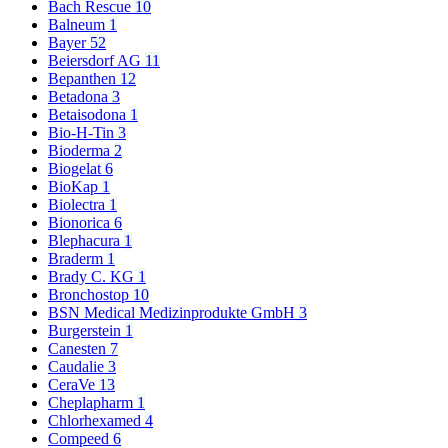
Bach Rescue
10
Balneum
1
Bayer
52
Beiersdorf AG
11
Bepanthen
12
Betadona
3
Betaisodona
1
Bio-H-Tin
3
Bioderma
2
Biogelat
6
BioKap
1
Biolectra
1
Bionorica
6
Blephacura
1
Braderm
1
Brady C. KG
1
Bronchostop
10
BSN Medical Medizinprodukte GmbH
3
Burgerstein
1
Canesten
7
Caudalie
3
CeraVe
13
Cheplapharm
1
Chlorhexamed
4
Compeed
6