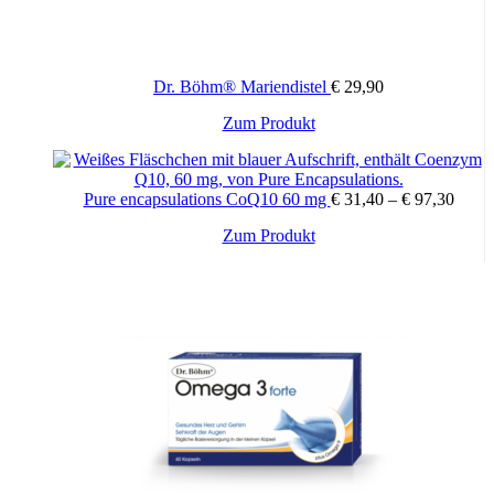
Dr. Böhm® Mariendistel
€
29,90
Dieses
Zum Produkt
Produkt
weist
mehrere
Pure encapsulations CoQ10 60 mg
€
31,40
–
€
97,30
Varianten
auf.
Dieses
Zum Produkt
Die
Produkt
Optionen
weist
können
mehrere
auf
Varianten
der
auf.
Produktseite
Die
gewählt
Optionen
werden
können
auf
der
Produktseite
gewählt
werden