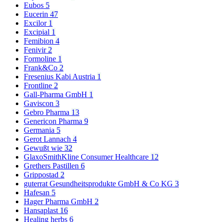
Eubos
5
Eucerin
47
Excilor
1
Excipial
1
Femibion
4
Fenivir
2
Formoline
1
Frank&Co
2
Fresenius Kabi Austria
1
Frontline
2
Gall-Pharma GmbH
1
Gaviscon
3
Gebro Pharma
13
Genericon Pharma
9
Germania
5
Gerot Lannach
4
Gewußt wie
32
GlaxoSmithKline Consumer Healthcare
12
Grethers Pastillen
6
Grippostad
2
guterrat Gesundheitsprodukte GmbH & Co KG
3
Hafesan
5
Hager Pharma GmbH
2
Hansaplast
16
Healing herbs
6