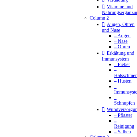
Vitamine und
Nahrungsergänzu
Column 2
Augen, Ohren
und Nase
– Augen
– Nase
– Ohren
Erkältung und
Immunsystem
– Fieber
–
Halsschmer
– Husten
–
Immunsyst
–
Schnupfen
Wundversorgu
– Pflaster
–
Reinigung
– Salben