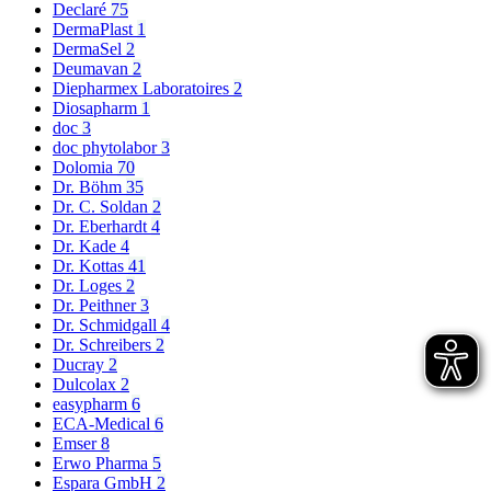
Declaré
75
DermaPlast
1
DermaSel
2
Deumavan
2
Diepharmex Laboratoires
2
Diosapharm
1
doc
3
doc phytolabor
3
Dolomia
70
Dr. Böhm
35
Dr. C. Soldan
2
Dr. Eberhardt
4
Dr. Kade
4
Dr. Kottas
41
Dr. Loges
2
Dr. Peithner
3
Dr. Schmidgall
4
Dr. Schreibers
2
Ducray
2
Dulcolax
2
easypharm
6
ECA-Medical
6
Emser
8
Erwo Pharma
5
Espara GmbH
2