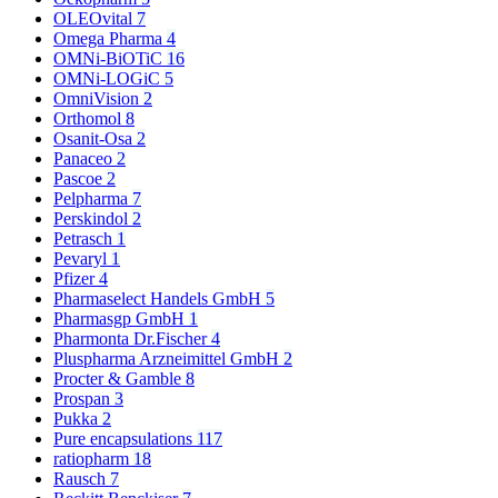
OLEOvital
7
Omega Pharma
4
OMNi-BiOTiC
16
OMNi-LOGiC
5
OmniVision
2
Orthomol
8
Osanit-Osa
2
Panaceo
2
Pascoe
2
Pelpharma
7
Perskindol
2
Petrasch
1
Pevaryl
1
Pfizer
4
Pharmaselect Handels GmbH
5
Pharmasgp GmbH
1
Pharmonta Dr.Fischer
4
Pluspharma Arzneimittel GmbH
2
Procter & Gamble
8
Prospan
3
Pukka
2
Pure encapsulations
117
ratiopharm
18
Rausch
7