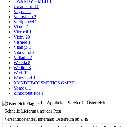
TWARDY GMBH
1
Ursapharm
11
Vagisan
1
Venostasin
2
Vertigoheel
2
Viatris
2
Vibrocil
1
Vichy
20
Vismed
1
Vitango
1
Vitawund
2
Voltadol
2
Weleda
8
Wellion
3
Wick
11
Wurzeltod
1
XYNDET-COSMETICS GMBH
1
Yomogi
1
Zinkorotat-Pos
1
Ihr Apotheken Service in Österreich
Schnelle Lieferung mit der Post
Versandkostenfrei innerhalb Österreich ab € 49,-