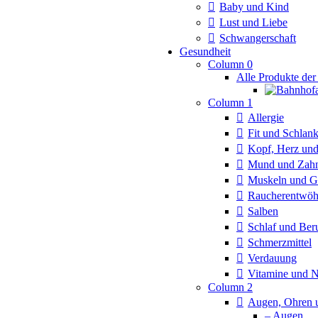
Baby und Kind
Lust und Liebe
Schwangerschaft
Gesundheit
Column 0
Alle Produkte der
Column 1
Allergie
Fit und Schlan
Kopf, Herz und
Mund und Zah
Muskeln und G
Raucherentwö
Salben
Schlaf und Ber
Schmerzmittel
Verdauung
Vitamine und 
Column 2
Augen, Ohren 
– Augen