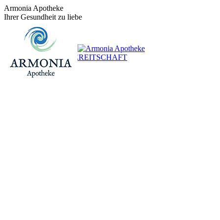
Zum
Armonia Apotheke
Inhalt
Ihrer Gesundheit zu liebe
springen
+43 (0)1 / 48 624 14
BEREITSCHAFT