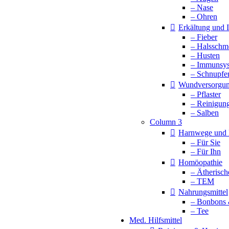
– Nase
– Ohren
Erkältung und
– Fieber
– Halsschm
– Husten
– Immunsy
– Schnupfe
Wundversorgu
– Pflaster
– Reinigun
– Salben
Column 3
Harnwege und 
– Für Sie
– Für Ihn
Homöopathie
– Ätherisch
– TEM
Nahrungsmittel
– Bonbons 
– Tee
Med. Hilfsmittel