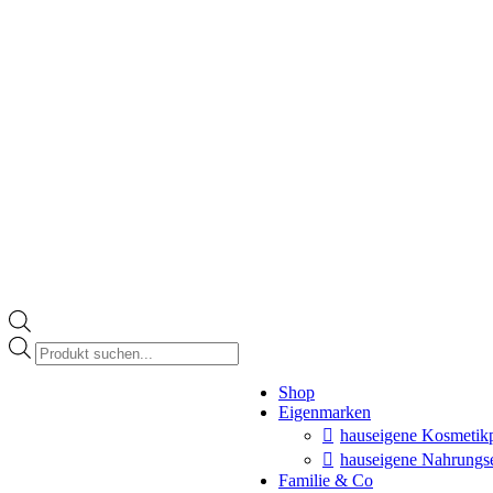
Products
search
Instagram
Shop
page
Eigenmarken
opens
in
hauseigene Kosmetik
new
hauseigene Nahrungs
window
Familie & Co