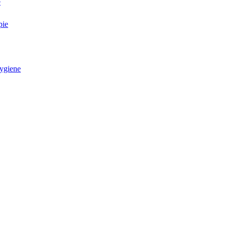
e
pie
ygiene