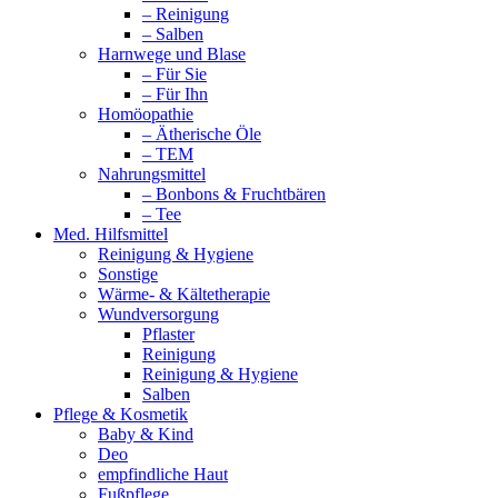
– Reinigung
– Salben
Harnwege und Blase
– Für Sie
– Für Ihn
Homöopathie
– Ätherische Öle
– TEM
Nahrungsmittel
– Bonbons & Fruchtbären
– Tee
Med. Hilfsmittel
Reinigung & Hygiene
Sonstige
Wärme- & Kältetherapie
Wundversorgung
Pflaster
Reinigung
Reinigung & Hygiene
Salben
Pflege & Kosmetik
Baby & Kind
Deo
empfindliche Haut
Fußpflege