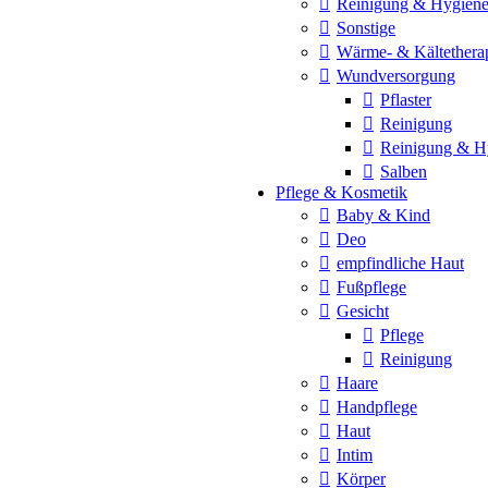
Reinigung & Hygien
Sonstige
Wärme- & Kältethera
Wundversorgung
Pflaster
Reinigung
Reinigung & H
Salben
Pflege & Kosmetik
Baby & Kind
Deo
empfindliche Haut
Fußpflege
Gesicht
Pflege
Reinigung
Haare
Handpflege
Haut
Intim
Körper