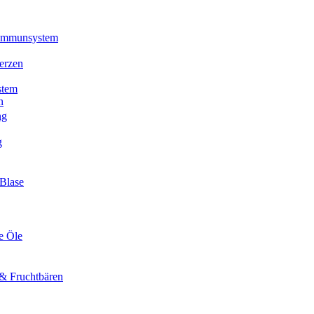
 Immunsystem
erzen
stem
n
ng
g
Blase
e Öle
& Fruchtbären