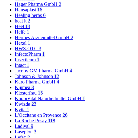
Hager Pharma GmbH
2
Hansaplast
16
Healing herbs
6
heat it
2
Heel
13
Helfe
1
Hermes Arzneimittel GmbH
2
Hexal
1
HWS-OTC
3
InfectoPharm
1
Insecticum
1
Intact
1
Jacoby GM Pharma GmbH
4
Johnson & Johnson
12
Karo Pharma GmbH
4
Kijimea
3
Klosterfrau
15
KnobiVital Naturheilmittel GmbH
1
Kwizda
23
Kytta
1
L'Occitane en Provence
26
La Roche Posay
118
Ladival
9
Lasepton
3
Lefax
2