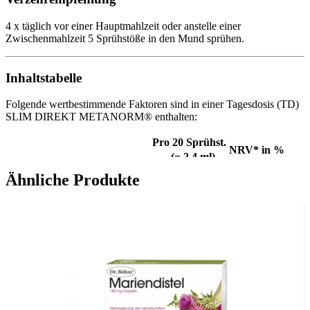
4 x täglich vor einer Hauptmahlzeit oder anstelle einer
Zwischenmahlzeit 5 Sprühstöße in den Mund sprühen.
Inhaltstabelle
Folgende wertbestimmende Faktoren sind in einer Tagesdosis (TD)
SLIM DIREKT METANORM® enthalten:
Pro 20 Sprühst.
NRV* in %
(= 2,4 ml)
Acetyl L-Carnitin
158 mg
0 %
Ähnliche Produkte
5-HTP
16 mg
0 %
Coffein
47 mg
0 %
Bittermelonenextrakt
32 mg
0 %
Süßholzwurzelextrakt
32 mg
0 %
Holunderbeerenextrakt
16 mg
0 %
Vitamin B1 (Thaimin)
0,43 mg
40 %
Vitamin B2 (Riboflavin)
0,55 mg
40 %
Vitamin B3 (Niacin)
6,3 mg
40 %
Vitamin B5 (Pantothensäure)
2,4 mg
40 %