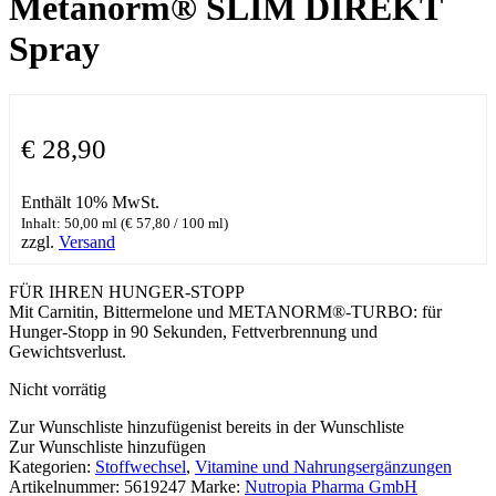
Metanorm® SLIM DIREKT
Spray
€
28,90
Enthält 10% MwSt.
Inhalt: 50,00 ml (
€
57,80
/ 100 ml)
zzgl.
Versand
FÜR IHREN HUNGER-STOPP
Mit Carnitin, Bittermelone und METANORM®-TURBO: für
Hunger-Stopp in 90 Sekunden, Fettverbrennung und
Gewichtsverlust.
Nicht vorrätig
Zur Wunschliste hinzufügen
ist bereits in der Wunschliste
Zur Wunschliste hinzufügen
Kategorien:
Stoffwechsel
,
Vitamine und Nahrungsergänzungen
Artikelnummer:
5619247
Marke:
Nutropia Pharma GmbH