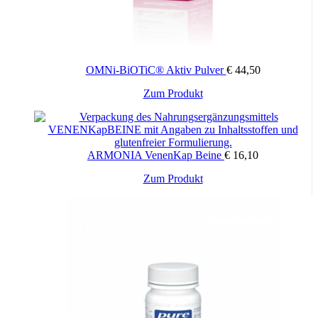
Hexahydrat, D-Biotin, Cyanocobalamin
Frei von Gluten
Frei von Lactose
Vegan
OMNi-BiOTiC® Aktiv Pulver
€
44,50
Wichtige Hinweise:
Nahrungsergänzungsmittel stellen keinen Ersatz für eine
Zum Produkt
abwechslungsreiche und ausgewogene Ernährung sowie für eine
gesunde Lebensweise dar. Die angegebene empfohlene Tagesdosis
nicht überschreiten. Für Kinder unerreichbar aufbewahren.
ARMONIA VenenKap Beine
€
16,10
Zum Produkt