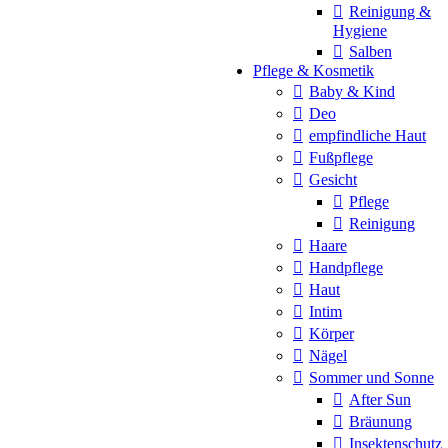
Reinigung &
Hygiene
Salben
Pflege & Kosmetik
Baby & Kind
Deo
empfindliche Haut
Fußpflege
Gesicht
Pflege
Reinigung
Haare
Handpflege
Haut
Intim
Körper
Nägel
Sommer und Sonne
After Sun
Bräunung
Insektenschutz