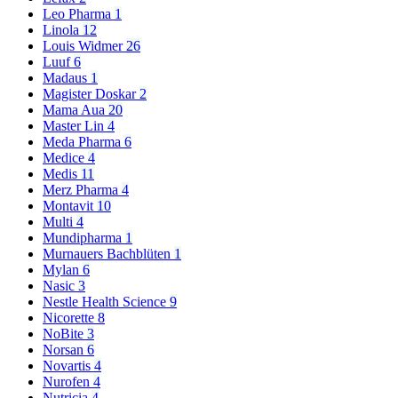
Leo Pharma
1
Linola
12
Louis Widmer
26
Luuf
6
Madaus
1
Magister Doskar
2
Mama Aua
20
Master Lin
4
Meda Pharma
6
Medice
4
Medis
11
Merz Pharma
4
Montavit
10
Multi
4
Mundipharma
1
Murnauers Bachblüten
1
Mylan
6
Nasic
3
Nestle Health Science
9
Nicorette
8
NoBite
3
Norsan
6
Novartis
4
Nurofen
4
Nutricia
4