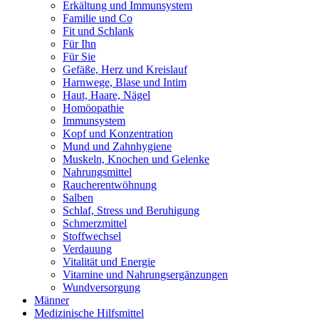
Erkältung und Immunsystem
Familie und Co
Fit und Schlank
Für Ihn
Für Sie
Gefäße, Herz und Kreislauf
Harnwege, Blase und Intim
Haut, Haare, Nägel
Homöopathie
Immunsystem
Kopf und Konzentration
Mund und Zahnhygiene
Muskeln, Knochen und Gelenke
Nahrungsmittel
Raucherentwöhnung
Salben
Schlaf, Stress und Beruhigung
Schmerzmittel
Stoffwechsel
Verdauung
Vitalität und Energie
Vitamine und Nahrungsergänzungen
Wundversorgung
Männer
Medizinische Hilfsmittel