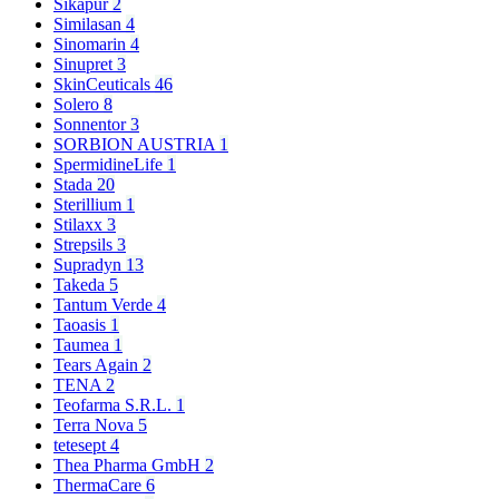
Sikapur
2
Similasan
4
Sinomarin
4
Sinupret
3
SkinCeuticals
46
Solero
8
Sonnentor
3
SORBION AUSTRIA
1
SpermidineLife
1
Stada
20
Sterillium
1
Stilaxx
3
Strepsils
3
Supradyn
13
Takeda
5
Tantum Verde
4
Taoasis
1
Taumea
1
Tears Again
2
TENA
2
Teofarma S.R.L.
1
Terra Nova
5
tetesept
4
Thea Pharma GmbH
2
ThermaCare
6