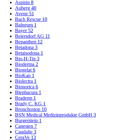
Aspirin
8
Auberg
40
Avene
51
Bach Rescue
10
Balneum
1
Bayer
52
Beiersdorf AG
11
Bepanthen
12
Betadona
3
Betaisodona
1
Bio-H-Tin
3
Bioderma
2
Biogelat
6
BioKap
1
Biolectra
1
Bionorica
6
Blephacura
1
Braderm
1
Brady C. KG
1
Bronchostop
10
BSN Medical Medizinprodukte GmbH
3
Burgerstein
1
Canesten
7
Caudalie
3
CeraVe
13