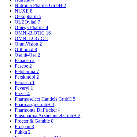
Nutropia Pharma GmbH
2
NUXE
8
Oekopharm
5
OLEOvital
7
Omega Pharma
4
OMNi-BiOTiC
16
OMNi-LOGiC
5
OmniVision
2
Orthomol
8
Osanit-Osa
2
Panaceo
2
Pascoe
2
Pelpharma
7
Perskindol
2
Petrasch
1
Pevaryl
1
Pfizer
4
Pharmaselect Handels GmbH
5
Pharmasgp GmbH
1
Pharmonta Dr.Fischer
4
Pluspharma Arzneimittel GmbH
2
Procter & Gamble
8
Prospan
3
Pukka
2