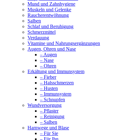
Mund und Zahnhygiene
Muskeln und Gelenke
Raucherentwöhnung
Salben
Schlaf und Beruhigung
Schmerzmittel
Verdauung
Vitamine und Nahrungsergänzungen
Augen, Ohren und Nase
– Augen
– Nase
– Ohren
Erkältung und Immunsystem
– Fieber
– Halsschmerzen
– Husten
– Immunsystem
– Schnupfen
Wundversorgung
– Pflaster
– Reinigung
– Salben
Harnwege und Blase
– Für Sie
– Für Ihn