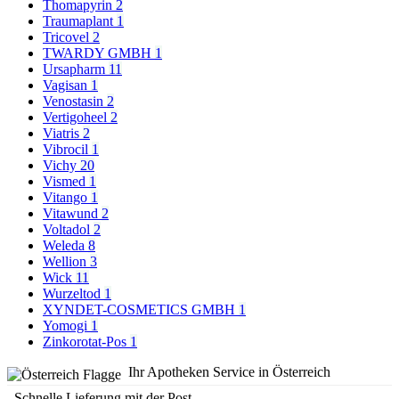
Thomapyrin
2
Traumaplant
1
Tricovel
2
TWARDY GMBH
1
Ursapharm
11
Vagisan
1
Venostasin
2
Vertigoheel
2
Viatris
2
Vibrocil
1
Vichy
20
Vismed
1
Vitango
1
Vitawund
2
Voltadol
2
Weleda
8
Wellion
3
Wick
11
Wurzeltod
1
XYNDET-COSMETICS GMBH
1
Yomogi
1
Zinkorotat-Pos
1
Ihr Apotheken Service in Österreich
Schnelle Lieferung mit der Post