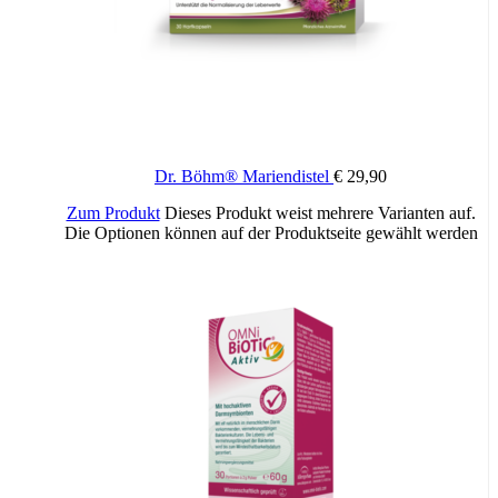
Vitamin B6 (Pyridoxol)
0,55 mg
40 %
Vitamin B7 (Biotin)
20 mcg
40 %
Vitamin B9 (Folsäure)
79 mcg
40 %
Vitamin B12 (Methylcobalamin)
1 mcg
40 %
Chrom
16 mcg
40 %
Mangan
0,79 mg
40 %
Zink
4 mg
40 %
Dr. Böhm® Mariendistel
€
29,90
*NRV = empfohlene tägliche Zufuhrmenge.
Zum Produkt
Dieses Produkt weist mehrere Varianten auf.
Die Werte der Inhaltsstoffe beruhen auf Durchschnittsanalysen.
Die Optionen können auf der Produktseite gewählt werden
Eine Tagesdosis = 0,04 BE.
Zutaten
Wasser, Glycerin, Acetyl-L-Carnitin-hydrochlorid, Coffein,
Bittermelonenfruchtextrakt, Süßholzwurzelextrakt, Zinkgluconat, L-
Tryptophan, Holunderbeerenextrakt, Natriumhydrogencarbonat,
Mangangluconat, Niacinamid, Calcium-D-pantothenat,
Pyridoxolhydrochlorid, Konservierungsstoff Kaliumsorbat,
Thiaminhydrochlorid, Riboflavin, Süßungsmittel Sucralose,
Konservierungsstoff Natriumbenzoat, Folsäure, Chrom-III-chlorid