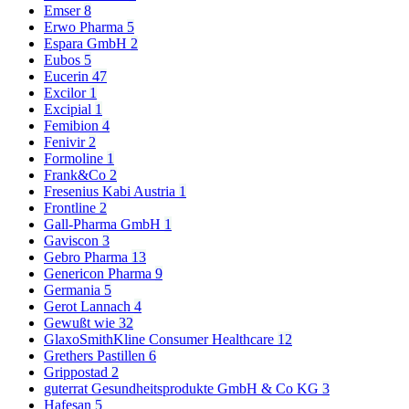
Emser
8
Erwo Pharma
5
Espara GmbH
2
Eubos
5
Eucerin
47
Excilor
1
Excipial
1
Femibion
4
Fenivir
2
Formoline
1
Frank&Co
2
Fresenius Kabi Austria
1
Frontline
2
Gall-Pharma GmbH
1
Gaviscon
3
Gebro Pharma
13
Genericon Pharma
9
Germania
5
Gerot Lannach
4
Gewußt wie
32
GlaxoSmithKline Consumer Healthcare
12
Grethers Pastillen
6
Grippostad
2
guterrat Gesundheitsprodukte GmbH & Co KG
3
Hafesan
5