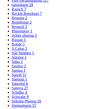
Pure encapsulations
117
ratiopharm
18
Rausch
7
Reckitt Benckiser
7
Regaine
2
Remifemin
2
Restaxil
3
Rhinospray
1
richter pharma
3
Riopan
1
Rohde
1
S.Calon
3
Sab Simplex
1
Salopur
1
Salus
1
Sandoz
2
Sanitas
1
Sanofi
11
Sanopal
1
Sanostol
4
Sanova
27
Schülke
4
Schwabe
9
Sidroga Pharma
16
Sigmapharm
15