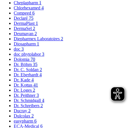
Cheplapharm
1
Chlorhexamed
4
Compeed
6
Declaré
75
DermaPlast
1
DermaSel
2
Deumavan
2
Diepharmex Laboratoires
2
Diosapharm
1
doc
3
doc phytolabor
3
Dolomia
70
Dr. Böhm
35
Dr. C. Soldan
2
Dr. Eberhardt
4
Dr. Kade
4
Dr. Kottas
41
Dr. Loges
2
Dr. Peithner
3
Dr. Schmidgall
4
Dr. Schreibers
2
Ducray
2
Dulcolax
2
easypharm
6
ECA-Medical
6