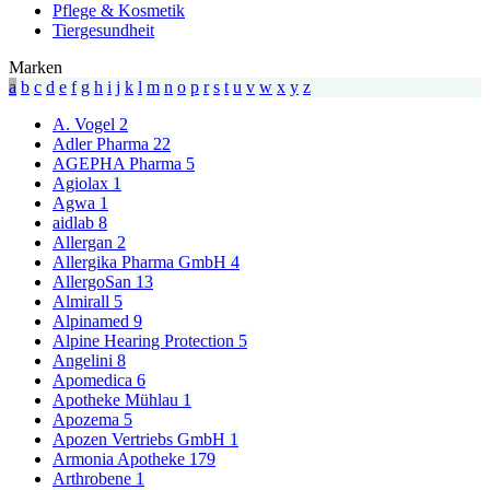
Pflege & Kosmetik
Tiergesundheit
Marken
a
b
c
d
e
f
g
h
i
j
k
l
m
n
o
p
r
s
t
u
v
w
x
y
z
A. Vogel
2
Adler Pharma
22
AGEPHA Pharma
5
Agiolax
1
Agwa
1
aidlab
8
Allergan
2
Allergika Pharma GmbH
4
AllergoSan
13
Almirall
5
Alpinamed
9
Alpine Hearing Protection
5
Angelini
8
Apomedica
6
Apotheke Mühlau
1
Apozema
5
Apozen Vertriebs GmbH
1
Armonia Apotheke
179
Arthrobene
1