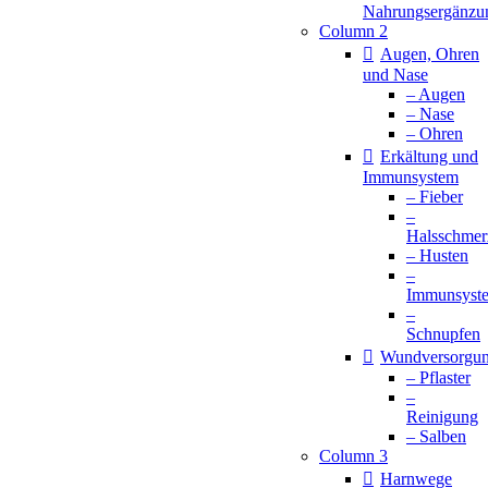
Nahrungsergänzu
Column 2
Augen, Ohren
und Nase
– Augen
– Nase
– Ohren
Erkältung und
Immunsystem
– Fieber
–
Halsschmer
– Husten
–
Immunsyst
–
Schnupfen
Wundversorgu
– Pflaster
–
Reinigung
– Salben
Column 3
Harnwege