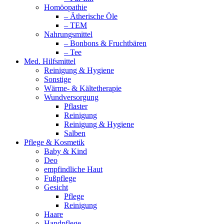
Homöopathie
– Ätherische Öle
– TEM
Nahrungsmittel
– Bonbons & Fruchtbären
– Tee
Med. Hilfsmittel
Reinigung & Hygiene
Sonstige
Wärme- & Kältetherapie
Wundversorgung
Pflaster
Reinigung
Reinigung & Hygiene
Salben
Pflege & Kosmetik
Baby & Kind
Deo
empfindliche Haut
Fußpflege
Gesicht
Pflege
Reinigung
Haare
Handpflege