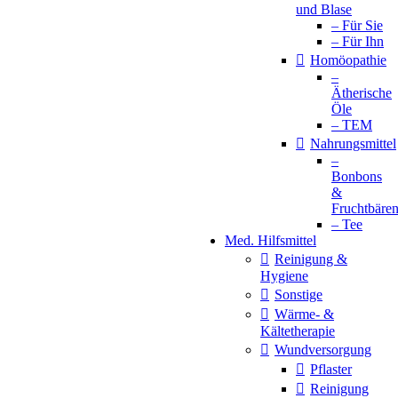
und Blase
– Für Sie
– Für Ihn
Homöopathie
–
Ätherische
Öle
– TEM
Nahrungsmittel
–
Bonbons
&
Fruchtbäre
– Tee
Med. Hilfsmittel
Reinigung &
Hygiene
Sonstige
Wärme- &
Kältetherapie
Wundversorgung
Pflaster
Reinigung