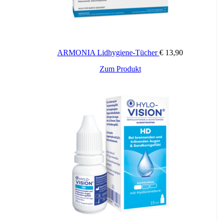
Die angegebene empfohlene Tagesmenge darf nicht überschritten
werden.
Aufbewahrung:
Kühl (6-25 °C) und lichtgeschützt lagern. Außerhalb der Reichweite
von Kindern aufbewahren.
ARMONIA Lidhygiene-Tücher
€
13,90
Nettofüllmenge:
Zum Produkt
90 Kapseln
Herstellerdaten:
Pharmaselect Handels GmbH
Ernst-Melchior-Gasse 20
1020 Wien