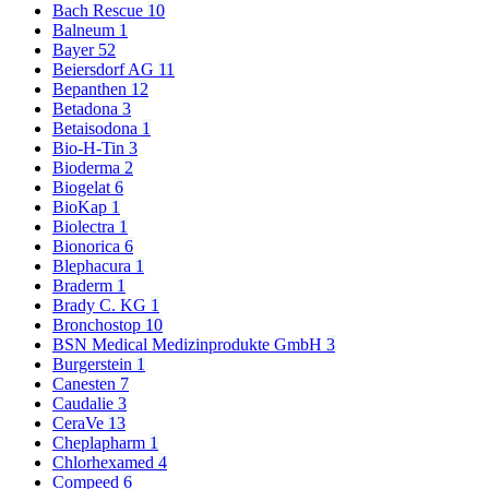
Bach Rescue
10
Balneum
1
Bayer
52
Beiersdorf AG
11
Bepanthen
12
Betadona
3
Betaisodona
1
Bio-H-Tin
3
Bioderma
2
Biogelat
6
BioKap
1
Biolectra
1
Bionorica
6
Blephacura
1
Braderm
1
Brady C. KG
1
Bronchostop
10
BSN Medical Medizinprodukte GmbH
3
Burgerstein
1
Canesten
7
Caudalie
3
CeraVe
13
Cheplapharm
1
Chlorhexamed
4
Compeed
6