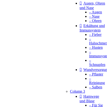
Augen, Ohren
und Nase
– Augen
– Nase
– Ohren
Erkältung und
Immunsystem
– Fieber
–
Halsschmer
– Husten
–
Immunsyst
–
Schnupfen
Wundversorgu
– Pflaster
–
Reinigung
– Salben
Column 3
Harnwege
und Blase
– Für Sie