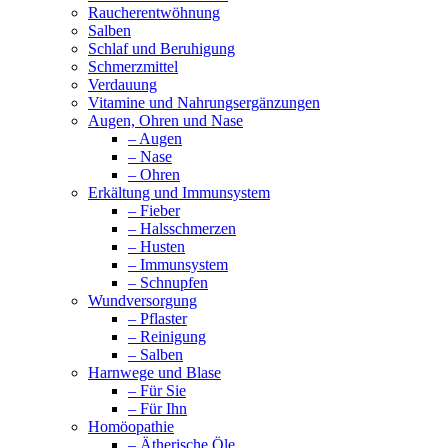
Raucherentwöhnung
Salben
Schlaf und Beruhigung
Schmerzmittel
Verdauung
Vitamine und Nahrungsergänzungen
Augen, Ohren und Nase
– Augen
– Nase
– Ohren
Erkältung und Immunsystem
– Fieber
– Halsschmerzen
– Husten
– Immunsystem
– Schnupfen
Wundversorgung
– Pflaster
– Reinigung
– Salben
Harnwege und Blase
– Für Sie
– Für Ihn
Homöopathie
– Ätherische Öle