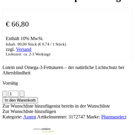
€
66,80
Enthält 10% MwSt.
Inhalt: 90,00 Stück (
€
0,74
/ 1 Stück)
zzgl.
Versand
Lieferzeit: ca. 2-3 Werktage
Lutein und Omega-3-Fettsäuren – der natürliche Lichtschutz bei
Altersblindheit
Vorrätig
Lutamax
Duo
In den Warenkorb
Kapseln
Zur Wunschliste hinzufügen
ist bereits in der Wunschliste
10mg
Zur Wunschliste hinzufügen
Menge
Kategorie:
Augen
Artikelnummer:
3172747
Marke:
Pharmaselect