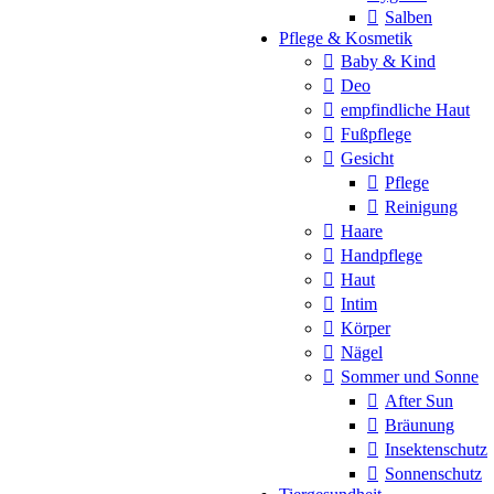
Salben
Pflege & Kosmetik
Baby & Kind
Deo
empfindliche Haut
Fußpflege
Gesicht
Pflege
Reinigung
Haare
Handpflege
Haut
Intim
Körper
Nägel
Sommer und Sonne
After Sun
Bräunung
Insektenschutz
Sonnenschutz