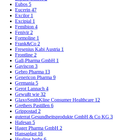
Eubos
5
Eucerin
47
Excilor
1
Excipial
1
Femibion
4
Fenivir
2
Formoline
1
Frank&Co
2
Fresenius Kabi Austria
1
Frontline
2
Gall-Pharma GmbH
1
Gaviscon
3
Gebro Pharma
13
Genericon Pharma
9
Germania
5
Gerot Lannach
4
Gewußt wie
32
GlaxoSmithKline Consumer Healthcare
12
Grethers Pastillen
6
Grippostad
2
guterrat Gesundheitsprodukte GmbH & Co KG
3
Hafesan
5
Hager Pharma GmbH
2
Hansaplast
16
Healing herbs
6