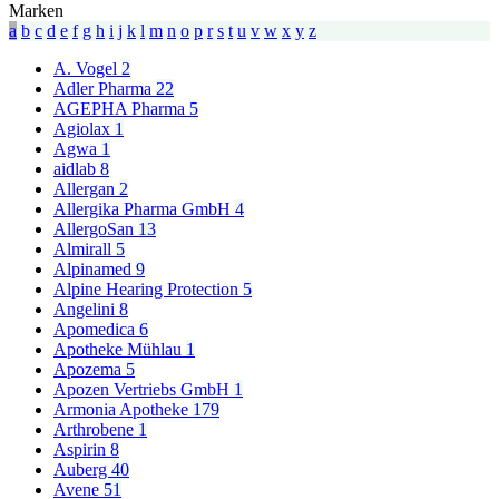
Marken
a
b
c
d
e
f
g
h
i
j
k
l
m
n
o
p
r
s
t
u
v
w
x
y
z
A. Vogel
2
Adler Pharma
22
AGEPHA Pharma
5
Agiolax
1
Agwa
1
aidlab
8
Allergan
2
Allergika Pharma GmbH
4
AllergoSan
13
Almirall
5
Alpinamed
9
Alpine Hearing Protection
5
Angelini
8
Apomedica
6
Apotheke Mühlau
1
Apozema
5
Apozen Vertriebs GmbH
1
Armonia Apotheke
179
Arthrobene
1
Aspirin
8
Auberg
40
Avene
51