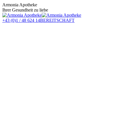
Zum
Armonia Apotheke
Inhalt
Ihrer Gesundheit zu liebe
springen
+43 (0)1 / 48 624 14
BEREITSCHAFT