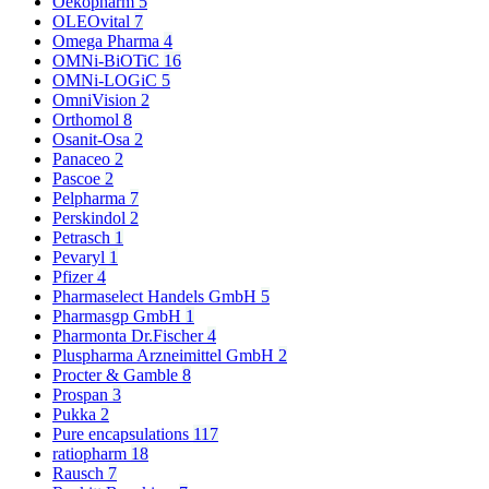
Oekopharm
5
OLEOvital
7
Omega Pharma
4
OMNi-BiOTiC
16
OMNi-LOGiC
5
OmniVision
2
Orthomol
8
Osanit-Osa
2
Panaceo
2
Pascoe
2
Pelpharma
7
Perskindol
2
Petrasch
1
Pevaryl
1
Pfizer
4
Pharmaselect Handels GmbH
5
Pharmasgp GmbH
1
Pharmonta Dr.Fischer
4
Pluspharma Arzneimittel GmbH
2
Procter & Gamble
8
Prospan
3
Pukka
2
Pure encapsulations
117
ratiopharm
18
Rausch
7