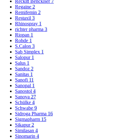
Reckitt Benckiser
7
Regaine
2
Remifemin
2
Restaxil
3
Rhinospray
1
richter pharma
3
Riopan
1
Rohde
1
S.Calon
3
Sab Simplex
1
Salopur
1
Salus
1
Sandoz
2
Sanitas
1
Sanofi
11
Sanopal
1
Sanostol
4
Sanova
27
Schülke
4
Schwabe
9
Sidroga Pharma
16
Sigmapharm
15
Sikapur
2
Similasan
4
Sinomarin
4