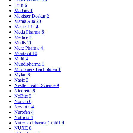
Luuf
6
Madaus
1
Magister Doskar
2
Mama Aua
20
Master Lin
4
Meda Pharma
6
Medice
4
Medis
11
Merz Pharma
4
Montavit
10
Multi
4
Mundipharma
1
Murnauers Bachblüten
1
Mylan
6
Nasic
3
Nestle Health Science
9
Nicorette
8
NoBite
3
Norsan
6
Novartis
4
Nurofen
4
Nutricia
4
Nutropia Pharma GmbH
4
NUXE
8