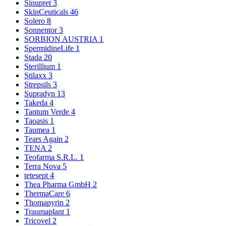
Sinupret
3
SkinCeuticals
46
Solero
8
Sonnentor
3
SORBION AUSTRIA
1
SpermidineLife
1
Stada
20
Sterillium
1
Stilaxx
3
Strepsils
3
Supradyn
13
Takeda
4
Tantum Verde
4
Taoasis
1
Taumea
1
Tears Again
2
TENA
2
Teofarma S.R.L.
1
Terra Nova
5
tetesept
4
Thea Pharma GmbH
2
ThermaCare
6
Thomapyrin
2
Traumaplant
1
Tricovel
2