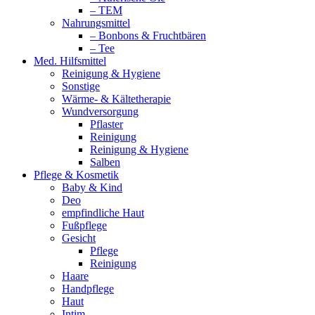
– TEM
Nahrungsmittel
– Bonbons & Fruchtbären
– Tee
Med. Hilfsmittel
Reinigung & Hygiene
Sonstige
Wärme- & Kältetherapie
Wundversorgung
Pflaster
Reinigung
Reinigung & Hygiene
Salben
Pflege & Kosmetik
Baby & Kind
Deo
empfindliche Haut
Fußpflege
Gesicht
Pflege
Reinigung
Haare
Handpflege
Haut
Intim