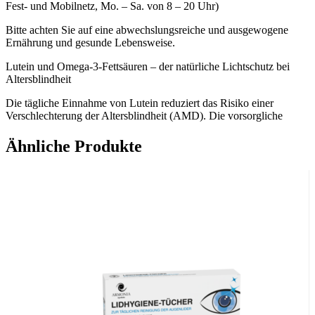
Fest- und Mobilnetz, Mo. – Sa. von 8 – 20 Uhr)
Bitte achten Sie auf eine abwechslungsreiche und ausgewogene
Ernährung und gesunde Lebensweise.
Lutein und Omega-3-Fettsäuren – der natürliche Lichtschutz bei
Altersblindheit
Die tägliche Einnahme von Lutein reduziert das Risiko einer
Verschlechterung der Altersblindheit (AMD). Die vorsorgliche
Einnahme von Lutein ist bereits ab einem Alter von 60 zu
empfehlen, da das Risiko an AMD zu erkranken mit jedem
Ähnliche Produkte
Lebensjahr ansteigt und AMD-Patienten einen Mangel an Lutein
aufweisen. Omega-3-Fettsäuren, besonders DHA in hoher
Dosierung wirken zusätzlich als Antioxidans und antiapoptotisch in
den Retinazellen.
Zusammensetzung pro Kapsel
Lutein 10 mg
Omega-3 330
Verzehrempfehlung:
In den ersten 3-6 Monaten täglich 1 Kapsel Lutamax DUO 20mg,
danach täglich 1 Kapsel Lutamax DUO 10mg.
Hinweis: