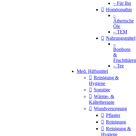
– Für Ihn
Homöopathie
–
Ätherische
Öle
– TEM
Nahrungsmittel
–
Bonbons
&
Fruchtbäre
– Tee
Med. Hilfsmittel
Reinigung &
Hygiene
Sonstige
Wärme- &
Kältetherapie
Wundversorgung
Pflaster
Reinigung
Reinigung &
Hygiene