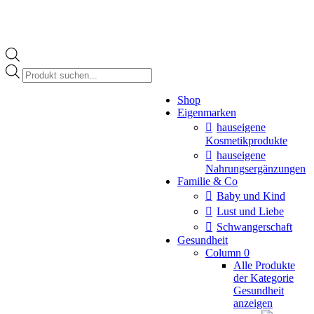
Products
search
Instagram
Shop
page
Eigenmarken
opens
in
hauseigene
new
Kosmetikprodukte
window
hauseigene
Nahrungsergänzungen
Familie & Co
Baby und Kind
Lust und Liebe
Schwangerschaft
Gesundheit
Column 0
Alle Produkte
der Kategorie
Gesundheit
anzeigen