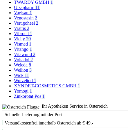
TWARDY GMBH
1
Ursapharm
11
Vagisan
1
Venostasin
2
Vertigoheel
2
Viatris
2
Vibrocil
1
Vichy
20
Vismed
1
Vitango
1
Vitawund
2
Voltadol
2
Weleda
8
Wellion
3
Wick
11
Wurzeltod
1
XYNDET-COSMETICS GMBH
1
Yomogi
1
Zinkorotat-Pos
1
Ihr Apotheken Service in Österreich
Schnelle Lieferung mit der Post
Versandkostenfrei innerhalb Österreich ab € 49,-