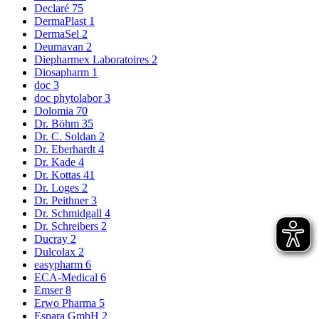
Declaré
75
DermaPlast
1
DermaSel
2
Deumavan
2
Diepharmex Laboratoires
2
Diosapharm
1
doc
3
doc phytolabor
3
Dolomia
70
Dr. Böhm
35
Dr. C. Soldan
2
Dr. Eberhardt
4
Dr. Kade
4
Dr. Kottas
41
Dr. Loges
2
Dr. Peithner
3
Dr. Schmidgall
4
Dr. Schreibers
2
Ducray
2
Dulcolax
2
easypharm
6
ECA-Medical
6
Emser
8
Erwo Pharma
5
Espara GmbH
2