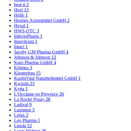
heat it
2
Heel
13
Helfe
1
Hermes Arzneimittel GmbH
2
Hexal
1
HWS-OTC
3
InfectoPharm
1
Insecticum
1
Intact
1
Jacoby GM Pharma GmbH
4
Johnson & Johnson
12
Karo Pharma GmbH
4
Kijimea
3
Klosterfrau
15
KnobiVital Naturheilmittel GmbH
1
Kwizda
23
Kytta
1
L'Occitane en Provence
26
La Roche Posay
28
Ladival
9
Lasepton
3
Lefax
2
Leo Pharma
1
Linola
12
Louis Widmer
26