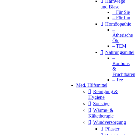
Harnwege
und Blase
– Für Sie
– Für Ihn
Homöopathie
–
Ätherische
Öle
– TEM
Nahrungsmittel
–
Bonbons
&
Fruchtbäre
– Tee
Med. Hilfsmittel
Reinigung &
Hygiene
Sonstige
Wärme- &
Kältetherapie
Wundversorgung
Pflaster