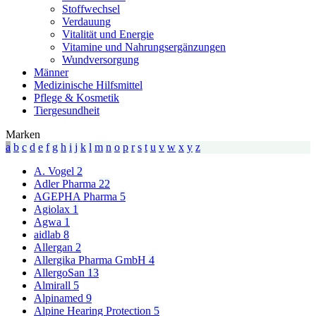
Stoffwechsel
Verdauung
Vitalität und Energie
Vitamine und Nahrungsergänzungen
Wundversorgung
Männer
Medizinische Hilfsmittel
Pflege & Kosmetik
Tiergesundheit
Marken
a
b
c
d
e
f
g
h
i
j
k
l
m
n
o
p
r
s
t
u
v
w
x
y
z
A. Vogel
2
Adler Pharma
22
AGEPHA Pharma
5
Agiolax
1
Agwa
1
aidlab
8
Allergan
2
Allergika Pharma GmbH
4
AllergoSan
13
Almirall
5
Alpinamed
9
Alpine Hearing Protection
5