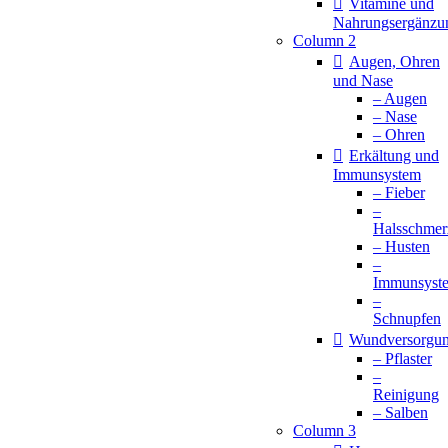
Vitamine und
Nahrungsergänzu
Column 2
Augen, Ohren
und Nase
– Augen
– Nase
– Ohren
Erkältung und
Immunsystem
– Fieber
–
Halsschmer
– Husten
–
Immunsyst
–
Schnupfen
Wundversorgu
– Pflaster
–
Reinigung
– Salben
Column 3