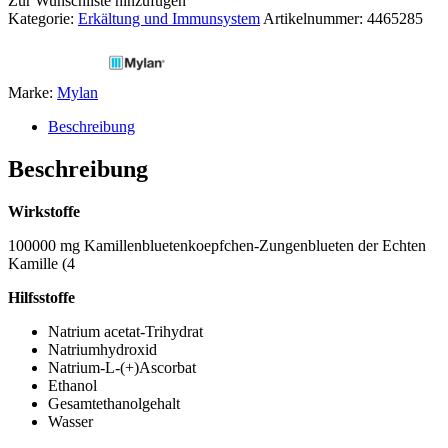
Zur Wunschliste hinzufügen
Kategorie:
Erkältung und Immunsystem
Artikelnummer:
4465285
Marke:
Mylan
Beschreibung
Beschreibung
Wirkstoffe
100000 mg Kamillenbluetenkoepfchen-Zungenblueten der Echten
Kamille (4
Hilfsstoffe
Natrium acetat-Trihydrat
Natriumhydroxid
Natrium-L-(+)Ascorbat
Ethanol
Gesamtethanolgehalt
Wasser