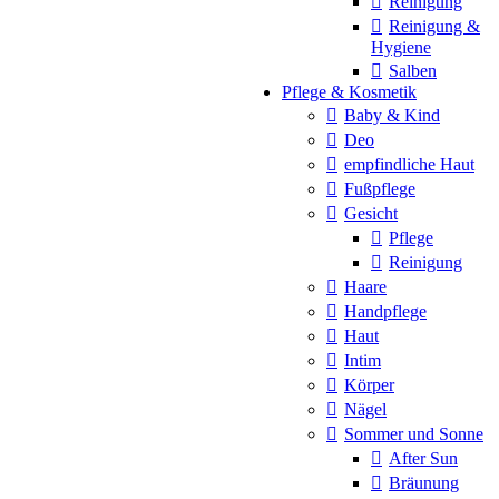
Reinigung
Reinigung &
Hygiene
Salben
Pflege & Kosmetik
Baby & Kind
Deo
empfindliche Haut
Fußpflege
Gesicht
Pflege
Reinigung
Haare
Handpflege
Haut
Intim
Körper
Nägel
Sommer und Sonne
After Sun
Bräunung