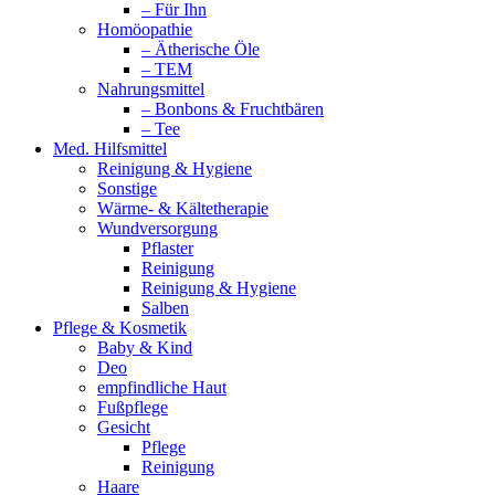
– Für Ihn
Homöopathie
– Ätherische Öle
– TEM
Nahrungsmittel
– Bonbons & Fruchtbären
– Tee
Med. Hilfsmittel
Reinigung & Hygiene
Sonstige
Wärme- & Kältetherapie
Wundversorgung
Pflaster
Reinigung
Reinigung & Hygiene
Salben
Pflege & Kosmetik
Baby & Kind
Deo
empfindliche Haut
Fußpflege
Gesicht
Pflege
Reinigung
Haare