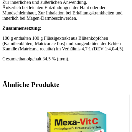
Zur innerlichen und äußerlichen Anwendung.
Äußerlich bei leichten Entzündungen der Haut oder der
Mundschleimhaut, Zur Inhalation bei Erkältungskrankheiten und
innerlich bei Magen-Darmbeschwerden.
Zusammensetzung:
100 g enthalten 100 g Flüssigextrakt aus Blütenköpfchen
(Kamillenblüten, Matricariae flos) und zungenblüten der Echten
Kamille (Matricaria recutita) im Verhältnis 4,7:1 (DEV 1:4,0-4,5).
Gesamtethanolgehalt 34,5 % (m/m).
Wichtige Hinweise:
Ähnliche Produkte
Zugelassenes Arzneimittel: Zu Risiken und Nebenwirkungen lesen
Sie die Packungsbeilage und fragen Sie Ihren Arzt oder Apotheker.
Die angegebene empfohlene Tagesdosis nicht überschreiten. Für
Kinder unerreichbar aufbewahren.