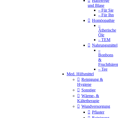
Harnwege
und Blase
– Für Sie
– Für Ihn
Homöopathie
–
Ätherische
Öle
– TEM
Nahrungsmittel
–
Bonbons
&
Fruchtbäre
– Tee
Med. Hilfsmittel
Reinigung &
Hygiene
Sonstige
Wärme- &
Kältetherapie
Wundversorgung
Pflaster
Reinigung