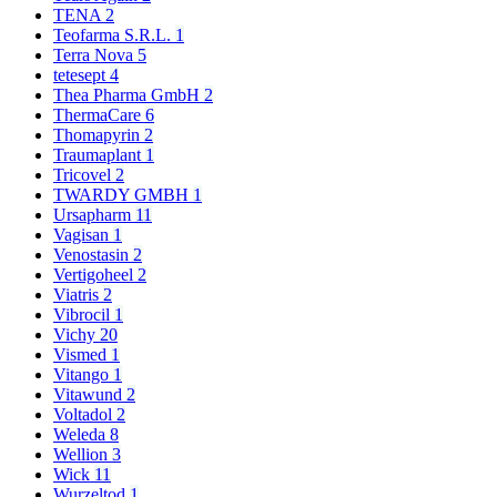
TENA
2
Teofarma S.R.L.
1
Terra Nova
5
tetesept
4
Thea Pharma GmbH
2
ThermaCare
6
Thomapyrin
2
Traumaplant
1
Tricovel
2
TWARDY GMBH
1
Ursapharm
11
Vagisan
1
Venostasin
2
Vertigoheel
2
Viatris
2
Vibrocil
1
Vichy
20
Vismed
1
Vitango
1
Vitawund
2
Voltadol
2
Weleda
8
Wellion
3
Wick
11
Wurzeltod
1