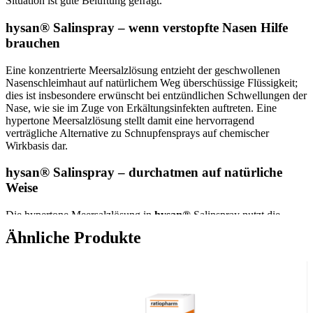
Situation ist gute Belüftung gefragt.
hysan® Salinspray – wenn verstopfte Nasen Hilfe
brauchen
Eine konzentrierte Meersalzlösung entzieht der geschwollenen
Nasenschleimhaut auf natürlichem Weg überschüssige Flüssigkeit;
dies ist insbesondere erwünscht bei entzündlichen Schwellungen der
Nase, wie sie im Zuge von Erkältungsinfekten auftreten. Eine
hypertone Meersalzlösung stellt damit eine hervorragend
verträgliche Alternative zu Schnupfensprays auf chemischer
Wirkbasis dar.
hysan® Salinspray – durchatmen auf natürliche
Weise
Die hypertone Meersalzlösung in
hysan®
Salinspray nutzt die
bekannten und therapeutisch erfolgreichen Effekte von Salz bei
Ähnliche Produkte
Atemwegsinfekten. Infolge der Abschwellung ist ein freies
Durchatmen wieder möglich und der Heilungsprozess bei Nasen-
und Nasennebenhöhleninfekten wird auf natürliche Weise
unterstützt.
sorgt für natürliches Abschwellen der Nasenschleimhaut und