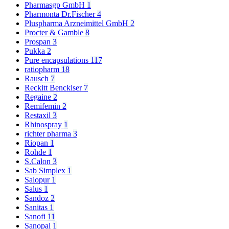
Pharmasgp GmbH
1
Pharmonta Dr.Fischer
4
Pluspharma Arzneimittel GmbH
2
Procter & Gamble
8
Prospan
3
Pukka
2
Pure encapsulations
117
ratiopharm
18
Rausch
7
Reckitt Benckiser
7
Regaine
2
Remifemin
2
Restaxil
3
Rhinospray
1
richter pharma
3
Riopan
1
Rohde
1
S.Calon
3
Sab Simplex
1
Salopur
1
Salus
1
Sandoz
2
Sanitas
1
Sanofi
11
Sanopal
1