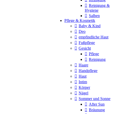
Reinigung &
Hygiene
Salben
Pflege & Kosmetik
Baby & Kind
Deo
empfindliche Haut
Fußpflege
Gesicht
Pflege
Reinigung
Haare
Handpflege
Haut
Intim
Körper
Nägel
Sommer und Sonne
After Sun
Bräunung