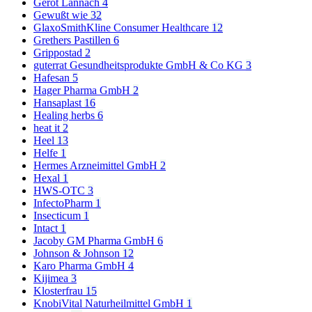
Gerot Lannach
4
Gewußt wie
32
GlaxoSmithKline Consumer Healthcare
12
Grethers Pastillen
6
Grippostad
2
guterrat Gesundheitsprodukte GmbH & Co KG
3
Hafesan
5
Hager Pharma GmbH
2
Hansaplast
16
Healing herbs
6
heat it
2
Heel
13
Helfe
1
Hermes Arzneimittel GmbH
2
Hexal
1
HWS-OTC
3
InfectoPharm
1
Insecticum
1
Intact
1
Jacoby GM Pharma GmbH
6
Johnson & Johnson
12
Karo Pharma GmbH
4
Kijimea
3
Klosterfrau
15
KnobiVital Naturheilmittel GmbH
1