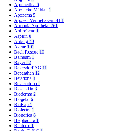
Apomedica
6
Apotheke Mühlau
1
Apozema
5
Apozen Vertriebs GmbH
1
Armonia Apotheke
261
Arthrobene
1
Aspirin
8
Auberg
40
Avene
101
Bach Rescue
10
Balneum
1
Bayer
52
Beiersdorf AG
11
Bepanthen
12
Betadona
3
Betaisodona
1
Bio-H-Tin
3
Bioderma
2
Biogelat
6
BioKap
1
Biolectra
1
Bionorica
6
Blephacura
1
Braderm
1
Brady C. KG
1