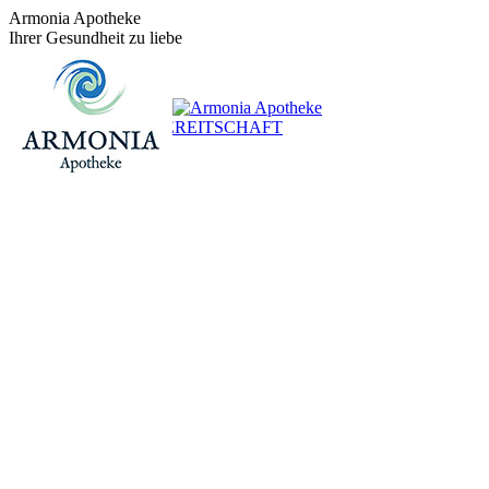
Zum
Armonia Apotheke
Inhalt
Ihrer Gesundheit zu liebe
springen
+43 (0)1 / 48 624 14
BEREITSCHAFT