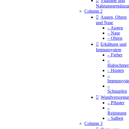
Vitamine und
Nahrungsergänzu
Column 2
Augen, Ohren
und Nase
– Augen
– Nase
– Ohren
Erkältung und
Immunsystem
– Fieber
–
Halsschmer
– Husten
–
Immunsyst
–
Schnupfen
Wundversorgu
– Pflaster
–
Reinigung
– Salben
Column 3