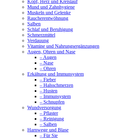
Kopf, Herz und Kreislauf
Mund und Zahnhygiene
Muskeln und Gelenke
Raucherentwöhnung
Salben
Schlaf und Beruhigung
Schmerzmittel
Verdauung
Vitamine und Nahrungsergänzungen
Augen, Ohren und Nase
– Augen
– Nase
– Ohren
Erkältung und Immunsystem
– Fieber
– Halsschmerzen
– Husten
– Immunsystem
– Schnupfen
Wundversorgung
– Pflaster
– Reinigung
– Salben
Harnwege und Blase
– Für Sie