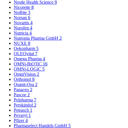
Nestle Health Science
9
Nicorette
8
NoBite
3
Norsan
6
Novartis
4
Nurofen
4
Nutricia
4
Nutropia Pharma GmbH
2
NUXE
8
Oekopharm
5
OLEOvital
7
Omega Pharma
4
OMNi-BiOTiC
16
OMNi-LOGiC
5
OmniVision
2
Orthomol
8
Osanit-Osa
2
Panaceo
2
Pascoe
2
Pelpharma
7
Perskindol
2
Petrasch
1
Pevaryl
1
Pfizer
4
Pharmaselect Handels GmbH
5