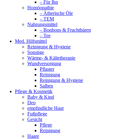
– Für Ihn
Homöopathie
– Ätherische Öle
– TEM
Nahrungsmittel
– Bonbons & Fruchtbären
– Tee
Med. Hilfsmittel
Reinigung & Hygiene
Sonstige
Wärme- & Kältetherapie
Wundversorgung
Pflaster
Reinigung
Reinigung & Hygiene
Salben
Pflege & Kosmetik
Baby & Kind
Deo
empfindliche Haut
Fußpflege
Gesicht
Pflege
Reinigung
Haare