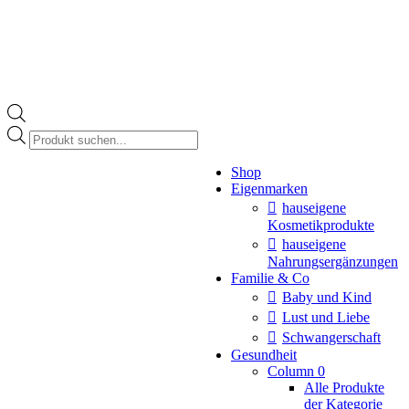
Products
search
Instagram
Shop
page
Eigenmarken
opens
in
hauseigene
new
Kosmetikprodukte
window
hauseigene
Nahrungsergänzungen
Familie & Co
Baby und Kind
Lust und Liebe
Schwangerschaft
Gesundheit
Column 0
Alle Produkte
der Kategorie