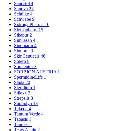
Sanostol
4
Sanova
27
Schülke
4
Schwabe
9
Sidroga Pharma
16
Sigmapharm
15
Sikapur
2
Similasan
4
Sinomarin
4
Sinupret
3
SkinCeuticals
46
Solero
8
Sonnentor
3
SORBION AUSTRIA
1
SpermidineLife
1
Stada
20
Sterillium
1
Stilaxx
3
Strepsils
3
Supradyn
13
Takeda
4
Tantum Verde
4
Taoasis
1
Taumea
1
Tears Again
2