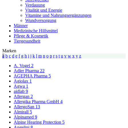
Verdauung
Vitalität und Energie
Vitamine und Nahrungsergänzungen
Wundversorgung
Männer
Medizinische Hilfsmittel
Pflege & Kosmetik
Tiergesundheit
Marken
a
b
c
d
e
f
g
h
i
j
k
l
m
n
o
p
r
s
t
u
v
w
x
y
z
A. Vogel
2
Adler Pharma
22
AGEPHA Pharma
5
Agiolax
1
Agwa
1
aidlab
9
Allergan
2
Allergika Pharma GmbH
4
AllergoSan
13
Almirall
5
Alpinamed
9
Alpine Hearing Protection
5
Angelini
8