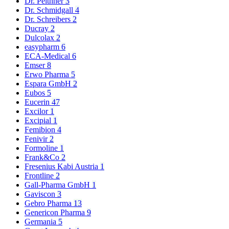
Dr. Peithner
3
Dr. Schmidgall
4
Dr. Schreibers
2
Ducray
2
Dulcolax
2
easypharm
6
ECA-Medical
6
Emser
8
Erwo Pharma
5
Espara GmbH
2
Eubos
5
Eucerin
47
Excilor
1
Excipial
1
Femibion
4
Fenivir
2
Formoline
1
Frank&Co
2
Fresenius Kabi Austria
1
Frontline
2
Gall-Pharma GmbH
1
Gaviscon
3
Gebro Pharma
13
Genericon Pharma
9
Germania
5