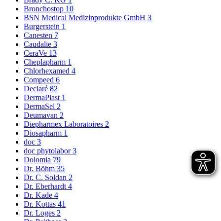
Bronchostop
10
BSN Medical Medizinprodukte GmbH
3
Burgerstein
1
Canesten
7
Caudalie
3
CeraVe
13
Cheplapharm
1
Chlorhexamed
4
Compeed
6
Declaré
82
DermaPlast
1
DermaSel
2
Deumavan
2
Diepharmex Laboratoires
2
Diosapharm
1
doc
3
doc phytolabor
3
Dolomia
79
Dr. Böhm
35
Dr. C. Soldan
2
Dr. Eberhardt
4
Dr. Kade
4
Dr. Kottas
41
Dr. Loges
2