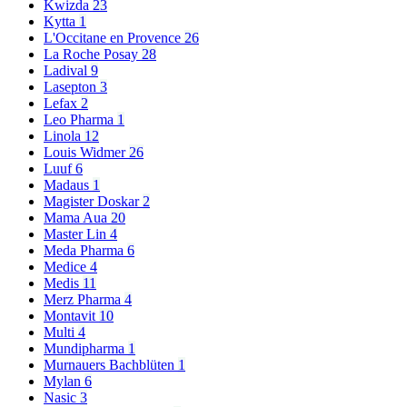
Kwizda
23
Kytta
1
L'Occitane en Provence
26
La Roche Posay
28
Ladival
9
Lasepton
3
Lefax
2
Leo Pharma
1
Linola
12
Louis Widmer
26
Luuf
6
Madaus
1
Magister Doskar
2
Mama Aua
20
Master Lin
4
Meda Pharma
6
Medice
4
Medis
11
Merz Pharma
4
Montavit
10
Multi
4
Mundipharma
1
Murnauers Bachblüten
1
Mylan
6
Nasic
3