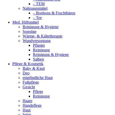
– TEM
Nahrungsmittel
– Bonbons & Fruchtbären
– Tee
Med. Hilfsmittel
Reinigung & Hygiene
Sonstige
Wärme- & Kältetherapie
Wundversorgung
Pflaster
Reinigung
Reinigung & Hygiene
Salben
Pflege & Kosmetik
Baby & Kind
Deo
empfindliche Haut
Fußpflege
Gesicht
Pflege
Reinigung
Haare
Handpflege
Haut
Intim