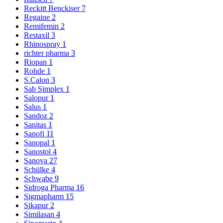
Reckitt Benckiser
7
Regaine
2
Remifemin
2
Restaxil
3
Rhinospray
1
richter pharma
3
Riopan
1
Rohde
1
S.Calon
3
Sab Simplex
1
Salopur
1
Salus
1
Sandoz
2
Sanitas
1
Sanofi
11
Sanopal
1
Sanostol
4
Sanova
27
Schülke
4
Schwabe
9
Sidroga Pharma
16
Sigmapharm
15
Sikapur
2
Similasan
4