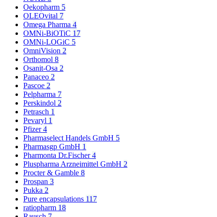
Oekopharm
5
OLEOvital
7
Omega Pharma
4
OMNi-BiOTiC
17
OMNi-LOGiC
5
OmniVision
2
Orthomol
8
Osanit-Osa
2
Panaceo
2
Pascoe
2
Pelpharma
7
Perskindol
2
Petrasch
1
Pevaryl
1
Pfizer
4
Pharmaselect Handels GmbH
5
Pharmasgp GmbH
1
Pharmonta Dr.Fischer
4
Pluspharma Arzneimittel GmbH
2
Procter & Gamble
8
Prospan
3
Pukka
2
Pure encapsulations
117
ratiopharm
18
Rausch
7