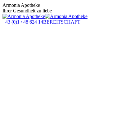
Zum
Armonia Apotheke
Inhalt
Ihrer Gesundheit zu liebe
springen
+43 (0)1 / 48 624 14
BEREITSCHAFT