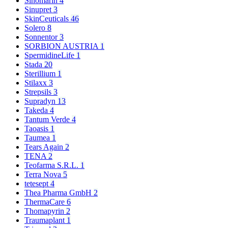
Sinomarin
4
Sinupret
3
SkinCeuticals
46
Solero
8
Sonnentor
3
SORBION AUSTRIA
1
SpermidineLife
1
Stada
20
Sterillium
1
Stilaxx
3
Strepsils
3
Supradyn
13
Takeda
4
Tantum Verde
4
Taoasis
1
Taumea
1
Tears Again
2
TENA
2
Teofarma S.R.L.
1
Terra Nova
5
tetesept
4
Thea Pharma GmbH
2
ThermaCare
6
Thomapyrin
2
Traumaplant
1