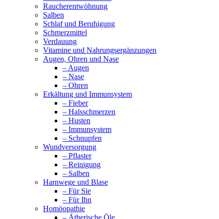
Raucherentwöhnung
Salben
Schlaf und Beruhigung
Schmerzmittel
Verdauung
Vitamine und Nahrungsergänzungen
Augen, Ohren und Nase
– Augen
– Nase
– Ohren
Erkältung und Immunsystem
– Fieber
– Halsschmerzen
– Husten
– Immunsystem
– Schnupfen
Wundversorgung
– Pflaster
– Reinigung
– Salben
Harnwege und Blase
– Für Sie
– Für Ihn
Homöopathie
– Ätherische Öle