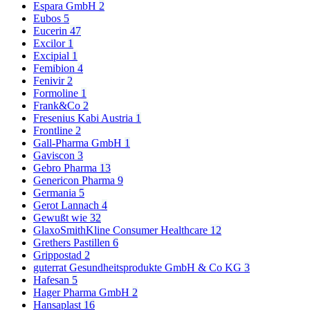
Espara GmbH
2
Eubos
5
Eucerin
47
Excilor
1
Excipial
1
Femibion
4
Fenivir
2
Formoline
1
Frank&Co
2
Fresenius Kabi Austria
1
Frontline
2
Gall-Pharma GmbH
1
Gaviscon
3
Gebro Pharma
13
Genericon Pharma
9
Germania
5
Gerot Lannach
4
Gewußt wie
32
GlaxoSmithKline Consumer Healthcare
12
Grethers Pastillen
6
Grippostad
2
guterrat Gesundheitsprodukte GmbH & Co KG
3
Hafesan
5
Hager Pharma GmbH
2
Hansaplast
16