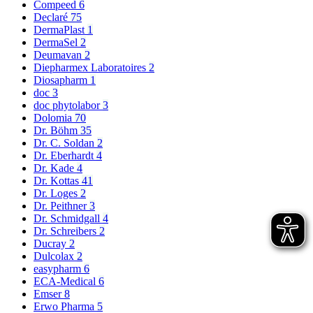
Compeed
6
Declaré
75
DermaPlast
1
DermaSel
2
Deumavan
2
Diepharmex Laboratoires
2
Diosapharm
1
doc
3
doc phytolabor
3
Dolomia
70
Dr. Böhm
35
Dr. C. Soldan
2
Dr. Eberhardt
4
Dr. Kade
4
Dr. Kottas
41
Dr. Loges
2
Dr. Peithner
3
Dr. Schmidgall
4
Dr. Schreibers
2
Ducray
2
Dulcolax
2
easypharm
6
ECA-Medical
6
Emser
8
Erwo Pharma
5