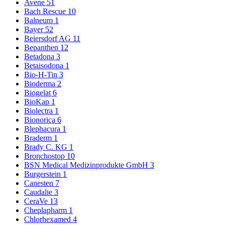
Avene
51
Bach Rescue
10
Balneum
1
Bayer
52
Beiersdorf AG
11
Bepanthen
12
Betadona
3
Betaisodona
1
Bio-H-Tin
3
Bioderma
2
Biogelat
6
BioKap
1
Biolectra
1
Bionorica
6
Blephacura
1
Braderm
1
Brady C. KG
1
Bronchostop
10
BSN Medical Medizinprodukte GmbH
3
Burgerstein
1
Canesten
7
Caudalie
3
CeraVe
13
Cheplapharm
1
Chlorhexamed
4