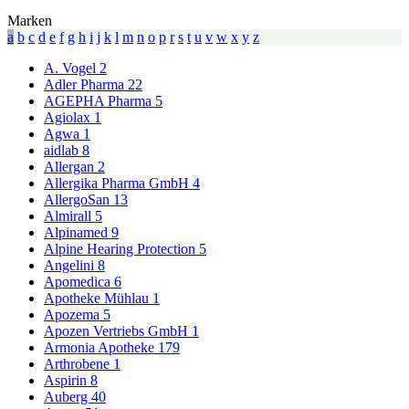
Marken
a
b
c
d
e
f
g
h
i
j
k
l
m
n
o
p
r
s
t
u
v
w
x
y
z
A. Vogel
2
Adler Pharma
22
AGEPHA Pharma
5
Agiolax
1
Agwa
1
aidlab
8
Allergan
2
Allergika Pharma GmbH
4
AllergoSan
13
Almirall
5
Alpinamed
9
Alpine Hearing Protection
5
Angelini
8
Apomedica
6
Apotheke Mühlau
1
Apozema
5
Apozen Vertriebs GmbH
1
Armonia Apotheke
179
Arthrobene
1
Aspirin
8
Auberg
40