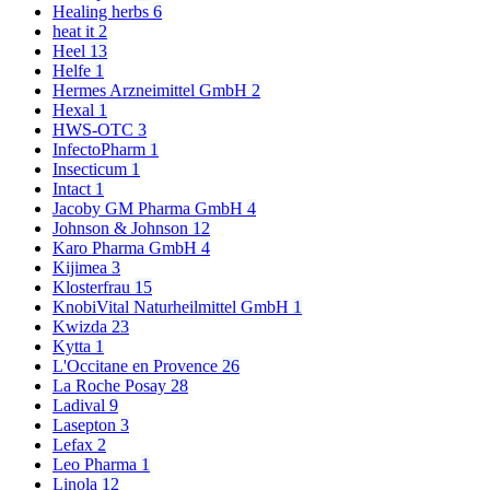
Healing herbs
6
heat it
2
Heel
13
Helfe
1
Hermes Arzneimittel GmbH
2
Hexal
1
HWS-OTC
3
InfectoPharm
1
Insecticum
1
Intact
1
Jacoby GM Pharma GmbH
4
Johnson & Johnson
12
Karo Pharma GmbH
4
Kijimea
3
Klosterfrau
15
KnobiVital Naturheilmittel GmbH
1
Kwizda
23
Kytta
1
L'Occitane en Provence
26
La Roche Posay
28
Ladival
9
Lasepton
3
Lefax
2
Leo Pharma
1
Linola
12