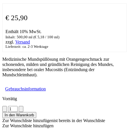
€
25,90
Enthält 10% MwSt.
Inhalt: 500,00 ml (
€
5,18
/ 100 ml)
zzgl.
Versand
Lieferzeit: ca. 2-3 Werktage
Medizinische Mundspüllösung mit Orangengeschmack zur
schonenden, milden und gründlichen Reinigung des Mundes,
insbesondere bei oraler Mucositis (Entzündung der
Mundschleimhaut).
Gebrauchsinformation
Vorrätig
Glandomed®
Mundspülung
In den Warenkorb
Menge
Zur Wunschliste hinzufügen
ist bereits in der Wunschliste
Zur Wunschliste hinzufügen