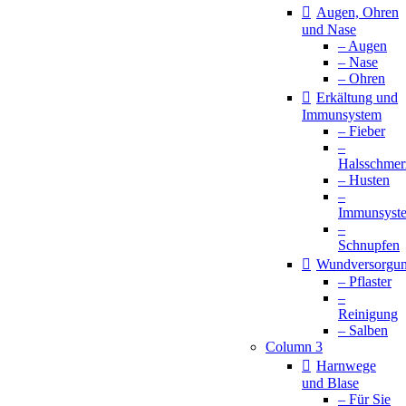
Augen, Ohren
und Nase
– Augen
– Nase
– Ohren
Erkältung und
Immunsystem
– Fieber
–
Halsschmer
– Husten
–
Immunsyst
–
Schnupfen
Wundversorgu
– Pflaster
–
Reinigung
– Salben
Column 3
Harnwege
und Blase
– Für Sie