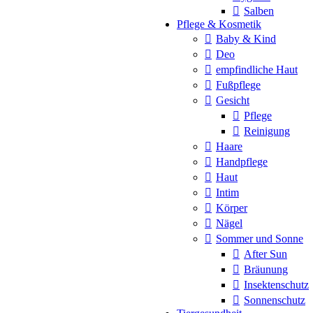
Salben
Pflege & Kosmetik
Baby & Kind
Deo
empfindliche Haut
Fußpflege
Gesicht
Pflege
Reinigung
Haare
Handpflege
Haut
Intim
Körper
Nägel
Sommer und Sonne
After Sun
Bräunung
Insektenschutz
Sonnenschutz