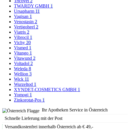
Tricovel
2
TWARDY GMBH
1
Ursapharm
11
Vagisan
1
Venostasin
2
Vertigoheel
2
Viatris
2
Vibrocil
1
Vichy
20
Vismed
1
Vitango
1
Vitawund
2
Voltadol
2
Weleda
8
Wellion
3
Wick
11
Wurzeltod
1
XYNDET-COSMETICS GMBH
1
Yomogi
1
Zinkorotat-Pos
1
Ihr Apotheken Service in Österreich
Schnelle Lieferung mit der Post
Versandkostenfrei innerhalb Österreich ab € 49,-