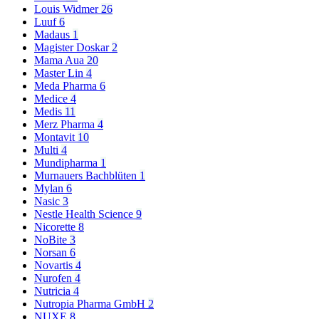
Louis Widmer
26
Luuf
6
Madaus
1
Magister Doskar
2
Mama Aua
20
Master Lin
4
Meda Pharma
6
Medice
4
Medis
11
Merz Pharma
4
Montavit
10
Multi
4
Mundipharma
1
Murnauers Bachblüten
1
Mylan
6
Nasic
3
Nestle Health Science
9
Nicorette
8
NoBite
3
Norsan
6
Novartis
4
Nurofen
4
Nutricia
4
Nutropia Pharma GmbH
2
NUXE
8