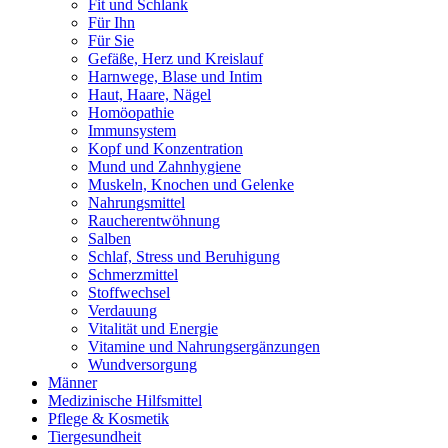
Fit und Schlank
Für Ihn
Für Sie
Gefäße, Herz und Kreislauf
Harnwege, Blase und Intim
Haut, Haare, Nägel
Homöopathie
Immunsystem
Kopf und Konzentration
Mund und Zahnhygiene
Muskeln, Knochen und Gelenke
Nahrungsmittel
Raucherentwöhnung
Salben
Schlaf, Stress und Beruhigung
Schmerzmittel
Stoffwechsel
Verdauung
Vitalität und Energie
Vitamine und Nahrungsergänzungen
Wundversorgung
Männer
Medizinische Hilfsmittel
Pflege & Kosmetik
Tiergesundheit