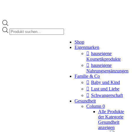
Products
search
Instagram
Shop
page
Eigenmarken
opens
in
hauseigene
new
Kosmetikprodukte
window
hauseigene
Nahrungsergänzungen
Familie & Co
Baby und Kind
Lust und Liebe
Schwangerschaft
Gesundheit
Column 0
Alle Produkte
der Kategorie
Gesundheit
anzeigen