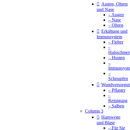
Augen, Ohren
und Nase
– Augen
– Nase
– Ohren
Erkältung und
Immunsystem
– Fieber
–
Halsschmer
– Husten
–
Immunsyst
–
Schnupfen
Wundversorgu
– Pflaster
–
Reinigung
– Salben
Column 3
Harnwege
und Blase
– Für Sie