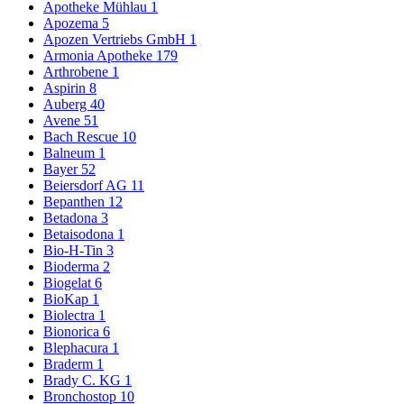
Apotheke Mühlau
1
Apozema
5
Apozen Vertriebs GmbH
1
Armonia Apotheke
179
Arthrobene
1
Aspirin
8
Auberg
40
Avene
51
Bach Rescue
10
Balneum
1
Bayer
52
Beiersdorf AG
11
Bepanthen
12
Betadona
3
Betaisodona
1
Bio-H-Tin
3
Bioderma
2
Biogelat
6
BioKap
1
Biolectra
1
Bionorica
6
Blephacura
1
Braderm
1
Brady C. KG
1
Bronchostop
10