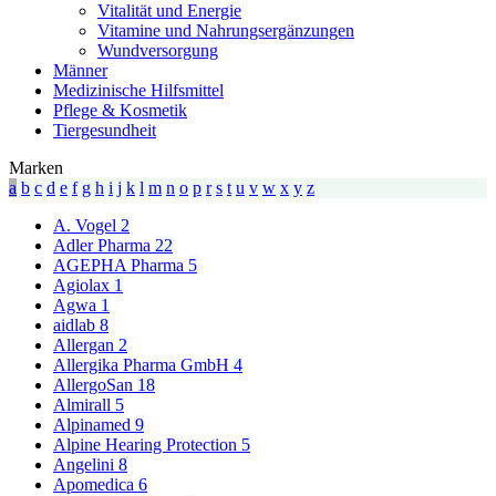
Vitalität und Energie
Vitamine und Nahrungsergänzungen
Wundversorgung
Männer
Medizinische Hilfsmittel
Pflege & Kosmetik
Tiergesundheit
Marken
a
b
c
d
e
f
g
h
i
j
k
l
m
n
o
p
r
s
t
u
v
w
x
y
z
A. Vogel
2
Adler Pharma
22
AGEPHA Pharma
5
Agiolax
1
Agwa
1
aidlab
8
Allergan
2
Allergika Pharma GmbH
4
AllergoSan
18
Almirall
5
Alpinamed
9
Alpine Hearing Protection
5
Angelini
8
Apomedica
6