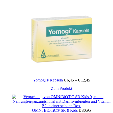
Yomogi® Kapseln
€
6,45
–
€
12,45
Dieses
Zum Produkt
Produkt
weist
mehrere
Varianten
OMNi-BiOTiC® SR-9 Kids
€
30,95
auf.