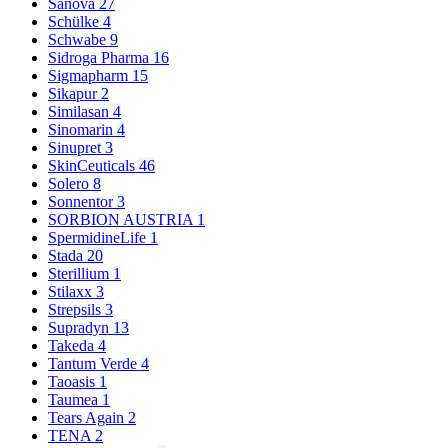
Sanova
27
Schülke
4
Schwabe
9
Sidroga Pharma
16
Sigmapharm
15
Sikapur
2
Similasan
4
Sinomarin
4
Sinupret
3
SkinCeuticals
46
Solero
8
Sonnentor
3
SORBION AUSTRIA
1
SpermidineLife
1
Stada
20
Sterillium
1
Stilaxx
3
Strepsils
3
Supradyn
13
Takeda
4
Tantum Verde
4
Taoasis
1
Taumea
1
Tears Again
2
TENA
2