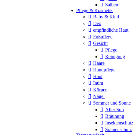
Salben
Pflege & Kosmetik
Baby & Kind
Deo
empfindliche Haut
Fußpflege
Gesicht
Pflege
Reinigung
Haare
Handpflege
Haut
Intim
Körper
Nägel
Sommer und Sonne
After Sun
Bräunung
Insektenschutz
Sonnenschutz