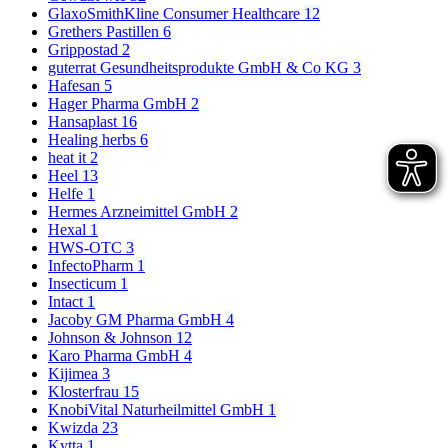
GlaxoSmithKline Consumer Healthcare
12
Grethers Pastillen
6
Grippostad
2
guterrat Gesundheitsprodukte GmbH & Co KG
3
Hafesan
5
Hager Pharma GmbH
2
Hansaplast
16
Healing herbs
6
heat it
2
Heel
13
Helfe
1
Hermes Arzneimittel GmbH
2
Hexal
1
HWS-OTC
3
InfectoPharm
1
Insecticum
1
Intact
1
Jacoby GM Pharma GmbH
4
Johnson & Johnson
12
Karo Pharma GmbH
4
Kijimea
3
Klosterfrau
15
KnobiVital Naturheilmittel GmbH
1
Kwizda
23
Kytta
1