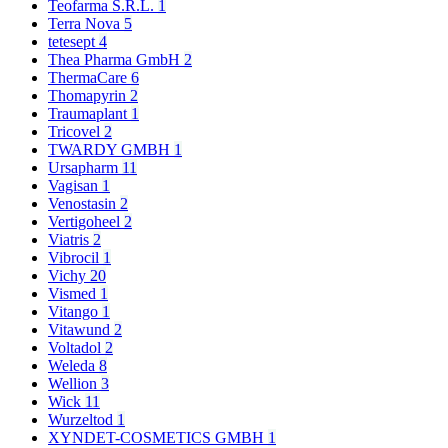
Teofarma S.R.L.
1
Terra Nova
5
tetesept
4
Thea Pharma GmbH
2
ThermaCare
6
Thomapyrin
2
Traumaplant
1
Tricovel
2
TWARDY GMBH
1
Ursapharm
11
Vagisan
1
Venostasin
2
Vertigoheel
2
Viatris
2
Vibrocil
1
Vichy
20
Vismed
1
Vitango
1
Vitawund
2
Voltadol
2
Weleda
8
Wellion
3
Wick
11
Wurzeltod
1
XYNDET-COSMETICS GMBH
1