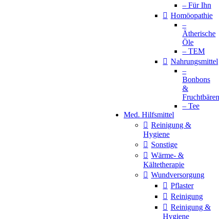
– Für Ihn
Homöopathie
–
Ätherische
Öle
– TEM
Nahrungsmittel
–
Bonbons
&
Fruchtbäre
– Tee
Med. Hilfsmittel
Reinigung &
Hygiene
Sonstige
Wärme- &
Kältetherapie
Wundversorgung
Pflaster
Reinigung
Reinigung &
Hygiene