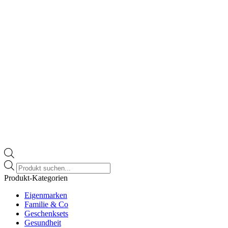
gewählt
werden
Products
search
Produkt-Kategorien
Eigenmarken
Familie & Co
Geschenksets
Gesundheit