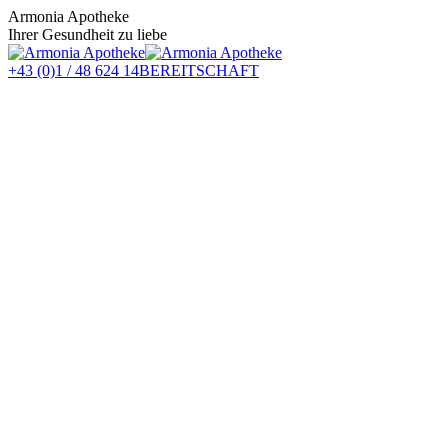
Zum
Armonia Apotheke
Inhalt
Ihrer Gesundheit zu liebe
springen
+43 (0)1 / 48 624 14
BEREITSCHAFT