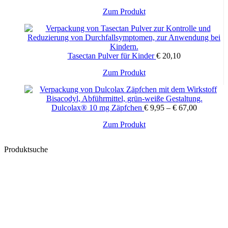
Die
Zum Produkt
Optionen
können
auf
der
Produktseite
Tasectan Pulver für Kinder
€
20,10
gewählt
werden
Zum Produkt
Dulcolax® 10 mg Zäpfchen
€
9,95
–
€
67,00
Dieses
Zum Produkt
Produkt
weist
Produktsuche
mehrere
Varianten
auf.
Die
Optionen
können
auf
der
Produktseite