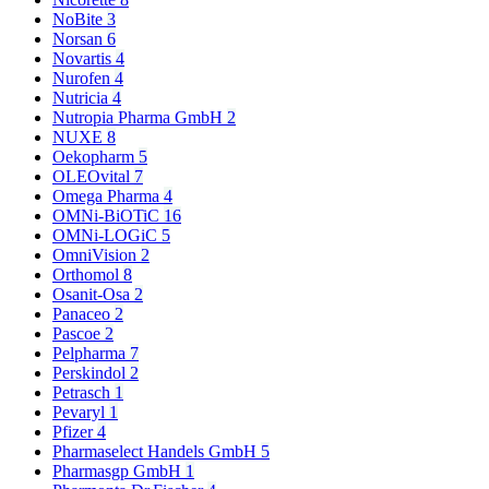
NoBite
3
Norsan
6
Novartis
4
Nurofen
4
Nutricia
4
Nutropia Pharma GmbH
2
NUXE
8
Oekopharm
5
OLEOvital
7
Omega Pharma
4
OMNi-BiOTiC
16
OMNi-LOGiC
5
OmniVision
2
Orthomol
8
Osanit-Osa
2
Panaceo
2
Pascoe
2
Pelpharma
7
Perskindol
2
Petrasch
1
Pevaryl
1
Pfizer
4
Pharmaselect Handels GmbH
5
Pharmasgp GmbH
1