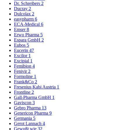
Dr. Schreibers
2
Ducray
2
Dulcolax
2
easypharm
6
ECA-Medical
6
Emser
8
Erwo Pharma
5
Espara GmbH
2
Eubos
5
Eucerin
47
Excilor
1
Excipial
1
Femibion
4
Fenivir
2
Formoline
1
Frank&Co
2
Fresenius Kabi Austria
1
Frontline
2
Gall-Pharma GmbH
1
Gaviscon
3
Gebro Pharma
13
Genericon Pharma
9
Germania
5
Gerot Lannach
4
Gewußt wie
32