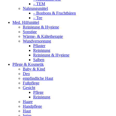
– TEM
Nahrungsmittel
– Bonbons & Fruchtbären
– Tee
Med. Hilfsmittel
Reinigung & Hygiene
Sonstige
Wärme- & Kältetherapie
Wundversorgung
Pflaster
Reinigung
Reinigung & Hygiene
Salben
Pflege & Kosmetik
Baby & Kind
Deo
empfindliche Haut
Fußpflege
Gesicht
Pflege
Reinigung
Haare
Handpflege
Haut
Intim