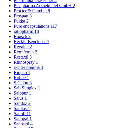
Pharmonta Dr.Fischer
4
Pluspharma Arzneimittel GmbH
2
Procter & Gamble
8
Prospan
3
Pukka
2
Pure encapsulations
117
ratiopharm
18
Rausch
7
Reckitt Benckiser
7
Regaine
2
Remifemin
2
Restaxil
3
Rhinospray
1
richter pharma
3
Riopan
1
Rohde
1
S.Calon
3
Sab Simplex
1
Salopur
1
Salus
1
Sandoz
2
Sanitas
1
Sanofi
11
Sanopal
1
Sanostol
4