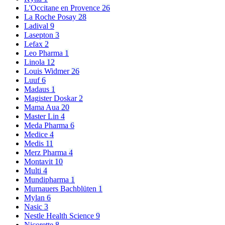
L'Occitane en Provence
26
La Roche Posay
28
Ladival
9
Lasepton
3
Lefax
2
Leo Pharma
1
Linola
12
Louis Widmer
26
Luuf
6
Madaus
1
Magister Doskar
2
Mama Aua
20
Master Lin
4
Meda Pharma
6
Medice
4
Medis
11
Merz Pharma
4
Montavit
10
Multi
4
Mundipharma
1
Murnauers Bachblüten
1
Mylan
6
Nasic
3
Nestle Health Science
9
Nicorette
8