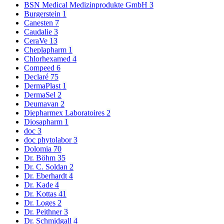
BSN Medical Medizinprodukte GmbH
3
Burgerstein
1
Canesten
7
Caudalie
3
CeraVe
13
Cheplapharm
1
Chlorhexamed
4
Compeed
6
Declaré
75
DermaPlast
1
DermaSel
2
Deumavan
2
Diepharmex Laboratoires
2
Diosapharm
1
doc
3
doc phytolabor
3
Dolomia
70
Dr. Böhm
35
Dr. C. Soldan
2
Dr. Eberhardt
4
Dr. Kade
4
Dr. Kottas
41
Dr. Loges
2
Dr. Peithner
3
Dr. Schmidgall
4