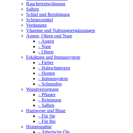
Raucherentwöhnung
Salben
Schlaf und Beruhigung
Schmerzmittel
Verdauung
Vitamine und Nahrungsergänzungen
Augen, Ohren und Nase
– Augen
– Nase
– Ohren
Erkältung und Immunsystem
– Fieber
– Halsschmerzen
– Husten
– Immunsystem
– Schnupfen
Wundversorgung
– Pflaster
– Reinigung
– Salben
Harnwege und Blase
– Für Sie
– Für Ihn
Homöopathie
– Ätherische Öle