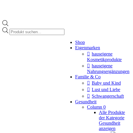
Products
search
Instagram
Shop
page
Eigenmarken
opens
in
hauseigene
new
Kosmetikprodukte
window
hauseigene
Nahrungsergänzungen
Familie & Co
Baby und Kind
Lust und Liebe
Schwangerschaft
Gesundheit
Column 0
Alle Produkte
der Kategorie
Gesundheit
anzeigen