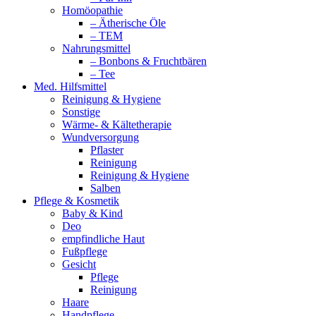
Homöopathie
– Ätherische Öle
– TEM
Nahrungsmittel
– Bonbons & Fruchtbären
– Tee
Med. Hilfsmittel
Reinigung & Hygiene
Sonstige
Wärme- & Kältetherapie
Wundversorgung
Pflaster
Reinigung
Reinigung & Hygiene
Salben
Pflege & Kosmetik
Baby & Kind
Deo
empfindliche Haut
Fußpflege
Gesicht
Pflege
Reinigung
Haare
Handpflege