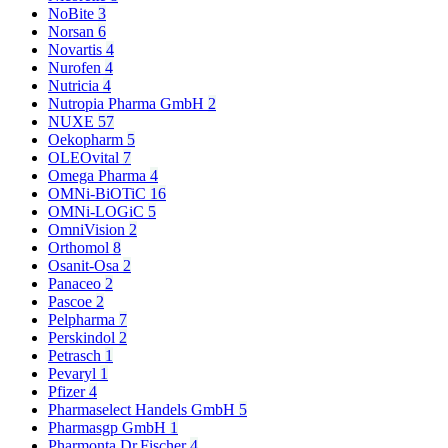
NoBite
3
Norsan
6
Novartis
4
Nurofen
4
Nutricia
4
Nutropia Pharma GmbH
2
NUXE
57
Oekopharm
5
OLEOvital
7
Omega Pharma
4
OMNi-BiOTiC
16
OMNi-LOGiC
5
OmniVision
2
Orthomol
8
Osanit-Osa
2
Panaceo
2
Pascoe
2
Pelpharma
7
Perskindol
2
Petrasch
1
Pevaryl
1
Pfizer
4
Pharmaselect Handels GmbH
5
Pharmasgp GmbH
1
Pharmonta Dr.Fischer
4