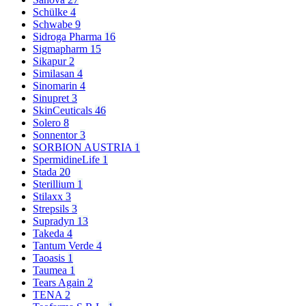
Schülke
4
Schwabe
9
Sidroga Pharma
16
Sigmapharm
15
Sikapur
2
Similasan
4
Sinomarin
4
Sinupret
3
SkinCeuticals
46
Solero
8
Sonnentor
3
SORBION AUSTRIA
1
SpermidineLife
1
Stada
20
Sterillium
1
Stilaxx
3
Strepsils
3
Supradyn
13
Takeda
4
Tantum Verde
4
Taoasis
1
Taumea
1
Tears Again
2
TENA
2