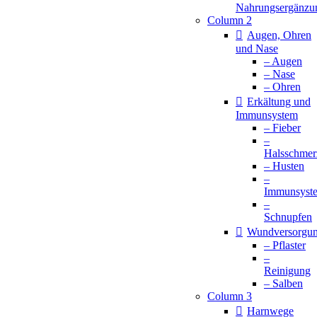
Nahrungsergänzu
Column 2
Augen, Ohren
und Nase
– Augen
– Nase
– Ohren
Erkältung und
Immunsystem
– Fieber
–
Halsschmer
– Husten
–
Immunsyst
–
Schnupfen
Wundversorgu
– Pflaster
–
Reinigung
– Salben
Column 3
Harnwege