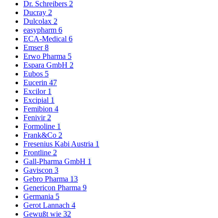
Dr. Schreibers
2
Ducray
2
Dulcolax
2
easypharm
6
ECA-Medical
6
Emser
8
Erwo Pharma
5
Espara GmbH
2
Eubos
5
Eucerin
47
Excilor
1
Excipial
1
Femibion
4
Fenivir
2
Formoline
1
Frank&Co
2
Fresenius Kabi Austria
1
Frontline
2
Gall-Pharma GmbH
1
Gaviscon
3
Gebro Pharma
13
Genericon Pharma
9
Germania
5
Gerot Lannach
4
Gewußt wie
32