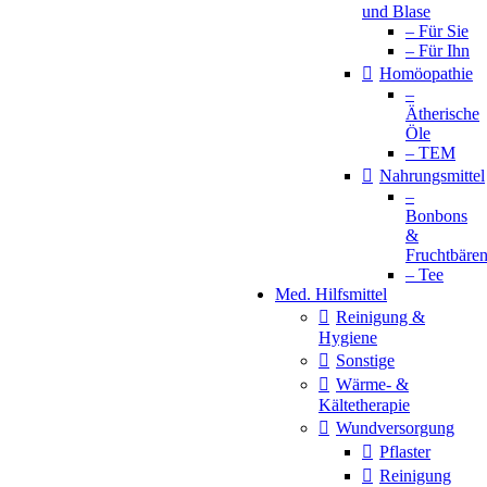
und Blase
– Für Sie
– Für Ihn
Homöopathie
–
Ätherische
Öle
– TEM
Nahrungsmittel
–
Bonbons
&
Fruchtbäre
– Tee
Med. Hilfsmittel
Reinigung &
Hygiene
Sonstige
Wärme- &
Kältetherapie
Wundversorgung
Pflaster
Reinigung