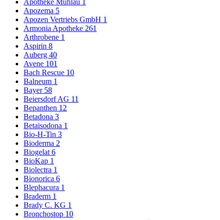
Apotheke Mühlau
1
Apozema
5
Apozen Vertriebs GmbH
1
Armonia Apotheke
261
Arthrobene
1
Aspirin
8
Auberg
40
Avene
101
Bach Rescue
10
Balneum
1
Bayer
58
Beiersdorf AG
11
Bepanthen
12
Betadona
3
Betaisodona
1
Bio-H-Tin
3
Bioderma
2
Biogelat
6
BioKap
1
Biolectra
1
Bionorica
6
Blephacura
1
Braderm
1
Brady C. KG
1
Bronchostop
10