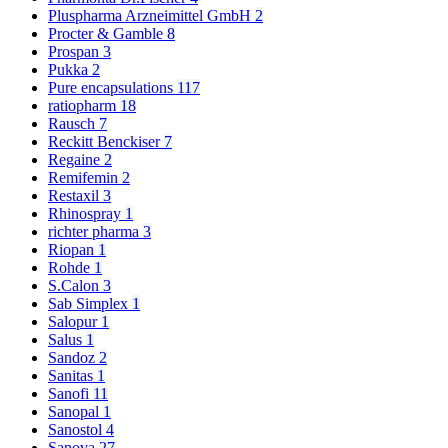
Pluspharma Arzneimittel GmbH
2
Procter & Gamble
8
Prospan
3
Pukka
2
Pure encapsulations
117
ratiopharm
18
Rausch
7
Reckitt Benckiser
7
Regaine
2
Remifemin
2
Restaxil
3
Rhinospray
1
richter pharma
3
Riopan
1
Rohde
1
S.Calon
3
Sab Simplex
1
Salopur
1
Salus
1
Sandoz
2
Sanitas
1
Sanofi
11
Sanopal
1
Sanostol
4
Sanova
27