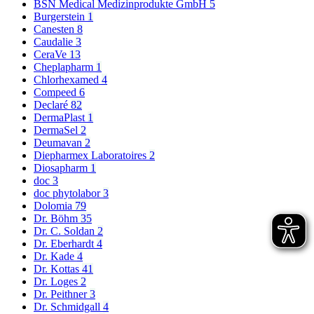
BSN Medical Medizinprodukte GmbH
5
Burgerstein
1
Canesten
8
Caudalie
3
CeraVe
13
Cheplapharm
1
Chlorhexamed
4
Compeed
6
Declaré
82
DermaPlast
1
DermaSel
2
Deumavan
2
Diepharmex Laboratoires
2
Diosapharm
1
doc
3
doc phytolabor
3
Dolomia
79
Dr. Böhm
35
Dr. C. Soldan
2
Dr. Eberhardt
4
Dr. Kade
4
Dr. Kottas
41
Dr. Loges
2
Dr. Peithner
3
Dr. Schmidgall
4