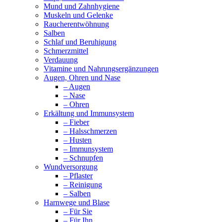
Mund und Zahnhygiene
Muskeln und Gelenke
Raucherentwöhnung
Salben
Schlaf und Beruhigung
Schmerzmittel
Verdauung
Vitamine und Nahrungsergänzungen
Augen, Ohren und Nase
– Augen
– Nase
– Ohren
Erkältung und Immunsystem
– Fieber
– Halsschmerzen
– Husten
– Immunsystem
– Schnupfen
Wundversorgung
– Pflaster
– Reinigung
– Salben
Harnwege und Blase
– Für Sie
– Für Ihn