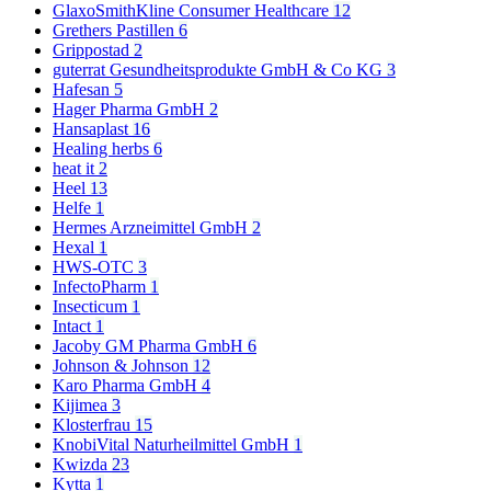
GlaxoSmithKline Consumer Healthcare
12
Grethers Pastillen
6
Grippostad
2
guterrat Gesundheitsprodukte GmbH & Co KG
3
Hafesan
5
Hager Pharma GmbH
2
Hansaplast
16
Healing herbs
6
heat it
2
Heel
13
Helfe
1
Hermes Arzneimittel GmbH
2
Hexal
1
HWS-OTC
3
InfectoPharm
1
Insecticum
1
Intact
1
Jacoby GM Pharma GmbH
6
Johnson & Johnson
12
Karo Pharma GmbH
4
Kijimea
3
Klosterfrau
15
KnobiVital Naturheilmittel GmbH
1
Kwizda
23
Kytta
1