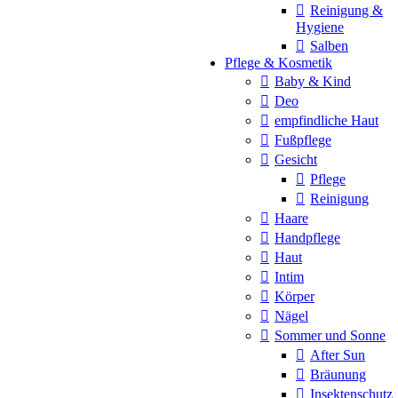
Reinigung &
Hygiene
Salben
Pflege & Kosmetik
Baby & Kind
Deo
empfindliche Haut
Fußpflege
Gesicht
Pflege
Reinigung
Haare
Handpflege
Haut
Intim
Körper
Nägel
Sommer und Sonne
After Sun
Bräunung
Insektenschutz