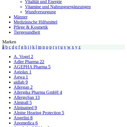
Vitalität und Energie
Vitamine und Nahrungsergänzungen
Wundversorgung
Männer
Medizinische Hilfsmittel
Pflege & Kosmetik
Tiergesundheit
Marken
a
b
c
d
e
f
g
h
i
j
k
l
m
n
o
p
r
s
t
u
v
w
x
y
z
A. Vogel
2
Adler Pharma
22
AGEPHA Pharma
5
Agiolax
1
Agwa
1
aidlab
9
Allergan
2
Allergika Pharma GmbH
4
AllergoSan
13
Almirall
5
Alpinamed
9
Alpine Hearing Protection
5
Angelini
8
Apomedica
6