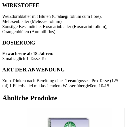
WIRKSTOFFE
Weißdornblätter mit Blüten (Crataegi folium cum flore),
Melissenblätter (Melissae folium).
Sonstige Bestandteile: Rosmarinblätter (Rosmarini folium),
Orangenblüten (Aurantii flos)
DOSIERUNG
Erwachsene ab 18 Jahren:
3 mal täglich 1 Tasse Tee
ART DER ANWENDUNG
Zum Trinken nach Bereitung eines Teeaufgusses. Pro Tasse (125
ml) 1 Filterbeutel mit kochendem Wasser übergießen, 10-15
Minuten zugedeckt ziehen lassen. Danach Filterbeutel gut
ausdrücken und den Tee lauwarm, schluckweise trinken. Der Tee
Ähnliche Produkte
kann nach Geschmack gesüßt werden.
Packungsbeilage beachten.