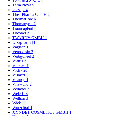
Teofarma S.R.L.
1
Terra Nova
5
tetesept
4
Thea Pharma GmbH
2
ThermaCare
6
Thomapyrin
2
Traumaplant
1
Tricovel
2
TWARDY GMBH
1
Ursapharm
11
Vagisan
1
Venostasin
2
Vertigoheel
2
Viatris
2
Vibrocil
1
Vichy
20
Vismed
1
Vitango
1
Vitawund
2
Voltadol
2
Weleda
8
Wellion
3
Wick
11
Wurzeltod
1
XYNDET-COSMETICS GMBH
1