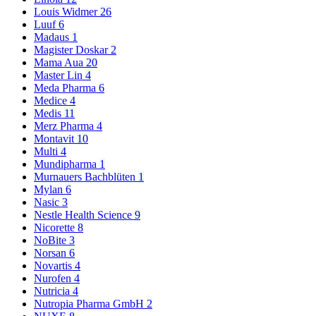
Louis Widmer
26
Luuf
6
Madaus
1
Magister Doskar
2
Mama Aua
20
Master Lin
4
Meda Pharma
6
Medice
4
Medis
11
Merz Pharma
4
Montavit
10
Multi
4
Mundipharma
1
Murnauers Bachblüten
1
Mylan
6
Nasic
3
Nestle Health Science
9
Nicorette
8
NoBite
3
Norsan
6
Novartis
4
Nurofen
4
Nutricia
4
Nutropia Pharma GmbH
2