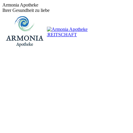
Zum
Armonia Apotheke
Inhalt
Ihrer Gesundheit zu liebe
springen
+43 (0)1 / 48 624 14
BEREITSCHAFT