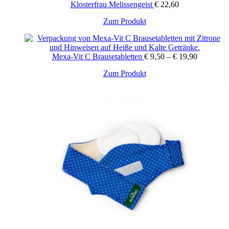
Klosterfrau Melissengeist
€
22,60
Dieses
Zum Produkt
Produkt
weist
mehrere
Mexa-Vit C Brausetabletten
€
9,50
–
€
19,90
Varianten
auf.
Dieses
Zum Produkt
Die
Produkt
Optionen
weist
können
mehrere
auf
Varianten
der
auf.
Produktseite
Die
gewählt
Optionen
werden
können
auf
der
Produktseite
gewählt
werden