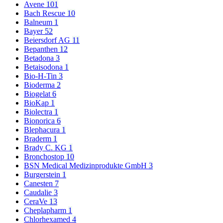
Avene
101
Bach Rescue
10
Balneum
1
Bayer
52
Beiersdorf AG
11
Bepanthen
12
Betadona
3
Betaisodona
1
Bio-H-Tin
3
Bioderma
2
Biogelat
6
BioKap
1
Biolectra
1
Bionorica
6
Blephacura
1
Braderm
1
Brady C. KG
1
Bronchostop
10
BSN Medical Medizinprodukte GmbH
3
Burgerstein
1
Canesten
7
Caudalie
3
CeraVe
13
Cheplapharm
1
Chlorhexamed
4