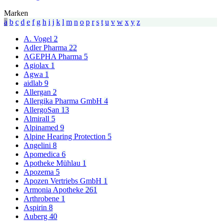
Marken
a
b
c
d
e
f
g
h
i
j
k
l
m
n
o
p
r
s
t
u
v
w
x
y
z
A. Vogel
2
Adler Pharma
22
AGEPHA Pharma
5
Agiolax
1
Agwa
1
aidlab
9
Allergan
2
Allergika Pharma GmbH
4
AllergoSan
13
Almirall
5
Alpinamed
9
Alpine Hearing Protection
5
Angelini
8
Apomedica
6
Apotheke Mühlau
1
Apozema
5
Apozen Vertriebs GmbH
1
Armonia Apotheke
261
Arthrobene
1
Aspirin
8
Auberg
40