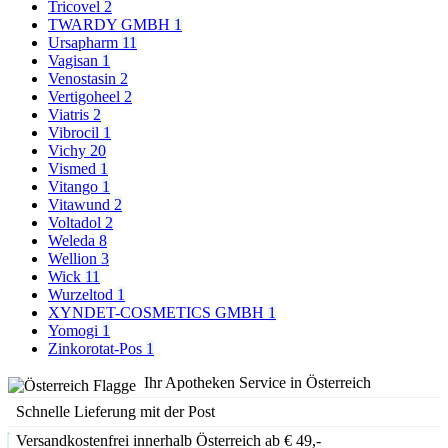
Tricovel
2
TWARDY GMBH
1
Ursapharm
11
Vagisan
1
Venostasin
2
Vertigoheel
2
Viatris
2
Vibrocil
1
Vichy
20
Vismed
1
Vitango
1
Vitawund
2
Voltadol
2
Weleda
8
Wellion
3
Wick
11
Wurzeltod
1
XYNDET-COSMETICS GMBH
1
Yomogi
1
Zinkorotat-Pos
1
Ihr Apotheken Service in Österreich
Schnelle Lieferung mit der Post
Versandkostenfrei innerhalb Österreich ab € 49,-