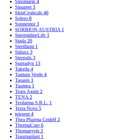
Sinomarin
4
Sinupret
3
SkinCeuticals
46
Solero
8
Sonnentor
3
SORBION AUSTRIA
1
SpermidineLife
1
Stada
20
Sterillium
1
Stilaxx
3
Strepsils
3
Supradyn
13
Takeda
4
Tantum Verde
4
Taoasis
1
Taumea
1
Tears Again
2
TENA
2
Teofarma S.R.L.
1
Terra Nova
5
tetesept
4
Thea Pharma GmbH
2
ThermaCare
6
Thomapyrin
2
Traumaplant
1