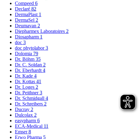
Compeed
6
Declaré
82
DermaPlast
1
DermaSel
2
Deumavan
2
Diepharmex Laboratoires
2
Diosapharm
1
doc
3
doc phytolabor
3
Dolomia
79
Dr. Böhm
35
Dr. C. Soldan
2
Dr. Eberhardt
4
Dr. Kade
4
Dr. Kottas
41
Dr. Loges
2
Dr. Peithner
3
Dr. Schmidgall
4
Dr. Schreibers
2
Ducray
2
Dulcolax
2
easypharm
6
ECA-Medical
11
Emser
8
Erwo Pharma
5