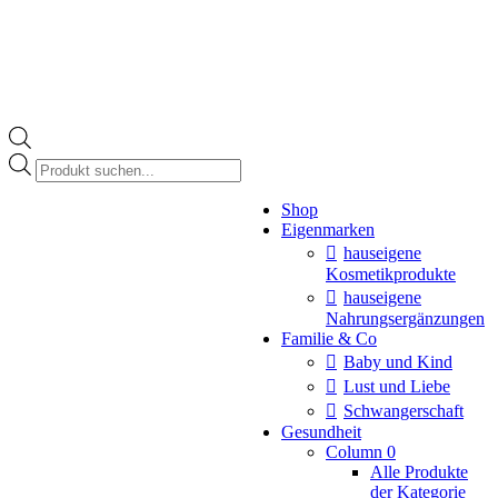
Products
search
Instagram
Shop
page
Eigenmarken
opens
in
hauseigene
new
Kosmetikprodukte
window
hauseigene
Nahrungsergänzungen
Familie & Co
Baby und Kind
Lust und Liebe
Schwangerschaft
Gesundheit
Column 0
Alle Produkte
der Kategorie