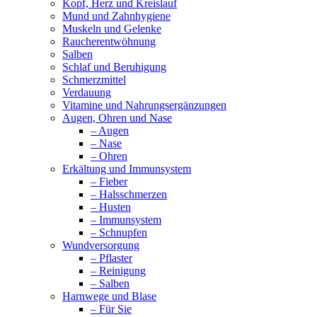
Kopf, Herz und Kreislauf
Mund und Zahnhygiene
Muskeln und Gelenke
Raucherentwöhnung
Salben
Schlaf und Beruhigung
Schmerzmittel
Verdauung
Vitamine und Nahrungsergänzungen
Augen, Ohren und Nase
– Augen
– Nase
– Ohren
Erkältung und Immunsystem
– Fieber
– Halsschmerzen
– Husten
– Immunsystem
– Schnupfen
Wundversorgung
– Pflaster
– Reinigung
– Salben
Harnwege und Blase
– Für Sie