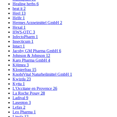
Healing herbs
6
heat it
2
Heel
13
Helfe
1
Hermes Arzneimittel GmbH
2
Hexal
1
HWS-OTC
3
InfectoPharm
1
Insecticum
1
Intact
1
Jacoby GM Pharma GmbH
6
Johnson & Johnson
12
Karo Pharma GmbH
4
Kijimea
3
Klosterfrau
15
KnobiVital Naturheilmittel GmbH
1
Kwizda
23
Kytta
1
L'Occitane en Provence
26
La Roche Posay
28
Ladival
9
Lasepton
3
Lefax
2
Leo Pharma
1
Linola
12