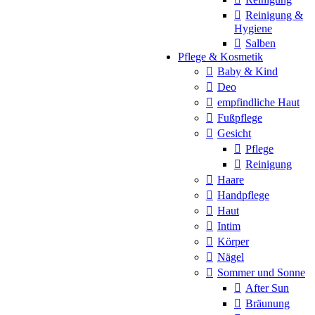
Reinigung &
Hygiene
Salben
Pflege & Kosmetik
Baby & Kind
Deo
empfindliche Haut
Fußpflege
Gesicht
Pflege
Reinigung
Haare
Handpflege
Haut
Intim
Körper
Nägel
Sommer und Sonne
After Sun
Bräunung