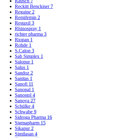
Rausch
7
Reckitt Benckiser
7
Regaine
2
Remifemin
2
Restaxil
3
Rhinospray
1
richter pharma
3
Riopan
1
Rohde
1
S.Calon
3
Sab Simplex
1
Salopur
1
Salus
1
Sandoz
2
Sanitas
1
Sanofi
11
Sanopal
1
Sanostol
4
Sanova
27
Schülke
4
Schwabe
9
Sidroga Pharma
16
Sigmapharm
15
Sikapur
2
Similasan
4