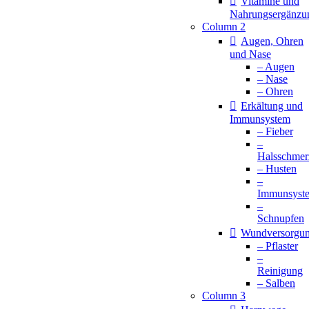
Vitamine und
Nahrungsergänzu
Column 2
Augen, Ohren
und Nase
– Augen
– Nase
– Ohren
Erkältung und
Immunsystem
– Fieber
–
Halsschmer
– Husten
–
Immunsyst
–
Schnupfen
Wundversorgu
– Pflaster
–
Reinigung
– Salben
Column 3