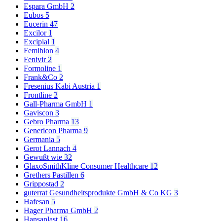
Espara GmbH
2
Eubos
5
Eucerin
47
Excilor
1
Excipial
1
Femibion
4
Fenivir
2
Formoline
1
Frank&Co
2
Fresenius Kabi Austria
1
Frontline
2
Gall-Pharma GmbH
1
Gaviscon
3
Gebro Pharma
13
Genericon Pharma
9
Germania
5
Gerot Lannach
4
Gewußt wie
32
GlaxoSmithKline Consumer Healthcare
12
Grethers Pastillen
6
Grippostad
2
guterrat Gesundheitsprodukte GmbH & Co KG
3
Hafesan
5
Hager Pharma GmbH
2
Hansaplast
16