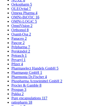
NUXE
8
Oekopharm
5
OLEOvital
7
Omega Pharma
4
OMNi-BiOTiC
16
OMNi-LOGiC
5
OmniVision
2
Orthomol
8
Osanit-Osa
2
Panaceo
2
Pascoe
2
Pelpharma
7
Perskindol
2
Petrasch
1
Pevaryl
1
Pfizer
4
Pharmaselect Handels GmbH
5
Pharmasgp GmbH
1
Pharmonta Dr.Fischer
4
Pluspharma Arzneimittel GmbH
2
Procter & Gamble
8
Prospan
3
Pukka
2
Pure encapsulations
117
ratiopharm
18