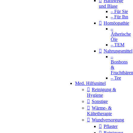
Harnwege
und Blase
– Für Sie
– Für Ihn
Homöopathie
–
Ätherische
Öle
– TEM
Nahrungsmittel
–
Bonbons
&
Fruchtbäre
– Tee
Med. Hilfsmittel
Reinigung &
Hygiene
Sonstige
Wärme- &
Kältetherapie
Wundversorgung
Pflaster
Reinigung