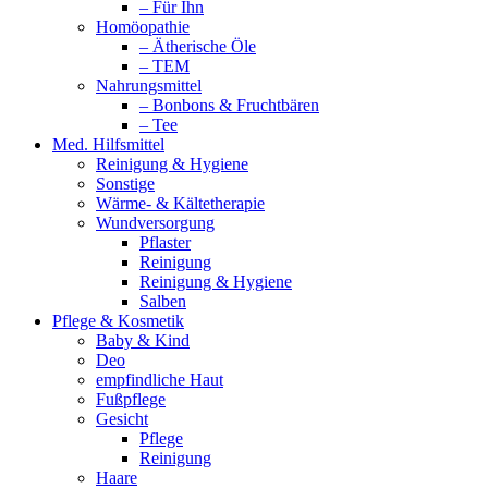
– Für Ihn
Homöopathie
– Ätherische Öle
– TEM
Nahrungsmittel
– Bonbons & Fruchtbären
– Tee
Med. Hilfsmittel
Reinigung & Hygiene
Sonstige
Wärme- & Kältetherapie
Wundversorgung
Pflaster
Reinigung
Reinigung & Hygiene
Salben
Pflege & Kosmetik
Baby & Kind
Deo
empfindliche Haut
Fußpflege
Gesicht
Pflege
Reinigung
Haare