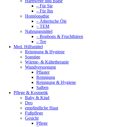
Harnwege und Blase
– Für Sie
– Für Ihn
Homöopathie
– Ätherische Öle
– TEM
Nahrungsmittel
– Bonbons & Fruchtbären
– Tee
Med. Hilfsmittel
Reinigung & Hygiene
Sonstige
Wärme- & Kältetherapie
Wundversorgung
Pflaster
Reinigung
Reinigung & Hygiene
Salben
Pflege & Kosmetik
Baby & Kind
Deo
empfindliche Haut
Fußpflege
Gesicht
Pflege