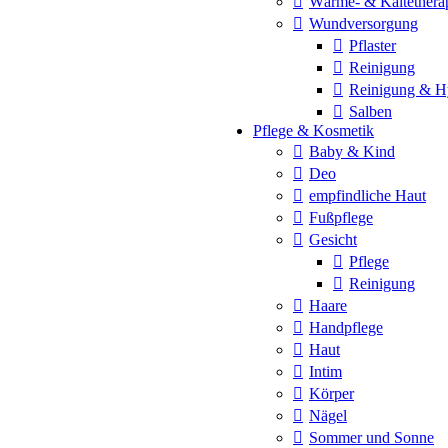
Wärme- & Kältethera
Wundversorgung
Pflaster
Reinigung
Reinigung & H
Salben
Pflege & Kosmetik
Baby & Kind
Deo
empfindliche Haut
Fußpflege
Gesicht
Pflege
Reinigung
Haare
Handpflege
Haut
Intim
Körper
Nägel
Sommer und Sonne