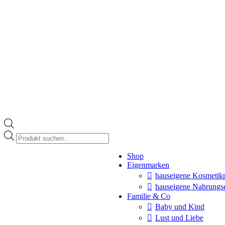
Products
search
Instagram
Shop
page
Eigenmarken
opens
in
hauseigene Kosmetik
new
hauseigene Nahrungs
window
Familie & Co
Baby und Kind
Lust und Liebe