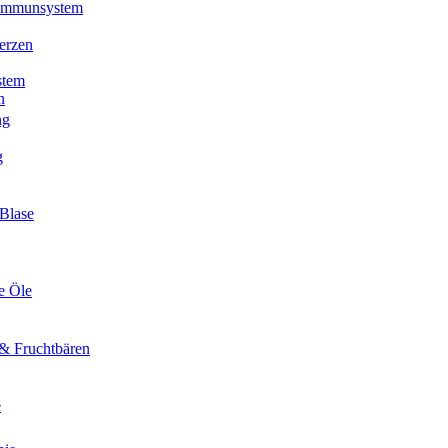
 Immunsystem
erzen
stem
n
ng
g
Blase
e Öle
& Fruchtbären
e