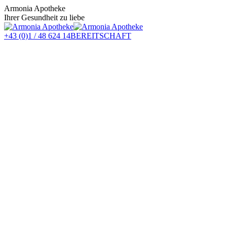
Zum
Armonia Apotheke
Inhalt
Ihrer Gesundheit zu liebe
springen
+43 (0)1 / 48 624 14
BEREITSCHAFT