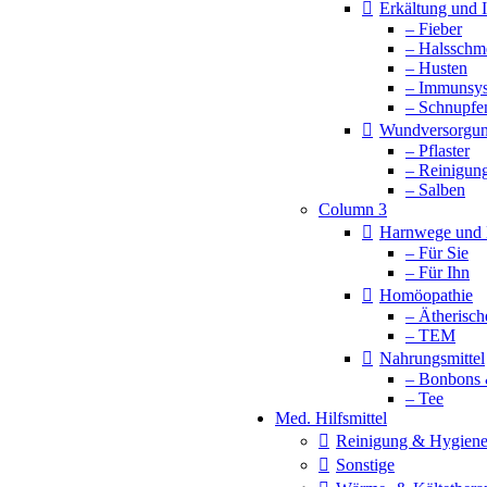
Erkältung und
– Fieber
– Halsschm
– Husten
– Immunsy
– Schnupfe
Wundversorgu
– Pflaster
– Reinigun
– Salben
Column 3
Harnwege und 
– Für Sie
– Für Ihn
Homöopathie
– Ätherisch
– TEM
Nahrungsmittel
– Bonbons 
– Tee
Med. Hilfsmittel
Reinigung & Hygien
Sonstige