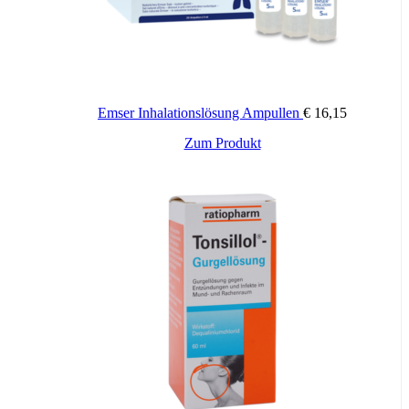
(K 25), Carmellose-Natrium (Ph. Eur.)
Wichtige Hinweise:
Zugelassenes Arzneimittel: Zu Risiken und Nebenwirkungen lesen
Sie die Packungsbeilage und fragen Sie Ihren Arzt oder Apotheker.
Emser Inhalationslösung Ampullen
€
16,15
Die angegebene empfohlene Tagesdosis nicht überschreiten. Für
Kinder unerreichbar aufbewahren.
Zum Produkt
Zusätzliche Informationen
Geschmack:
20 Stück, 20 Stück