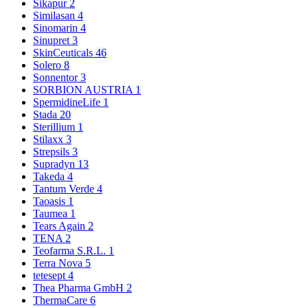
Sikapur
2
Similasan
4
Sinomarin
4
Sinupret
3
SkinCeuticals
46
Solero
8
Sonnentor
3
SORBION AUSTRIA
1
SpermidineLife
1
Stada
20
Sterillium
1
Stilaxx
3
Strepsils
3
Supradyn
13
Takeda
4
Tantum Verde
4
Taoasis
1
Taumea
1
Tears Again
2
TENA
2
Teofarma S.R.L.
1
Terra Nova
5
tetesept
4
Thea Pharma GmbH
2
ThermaCare
6