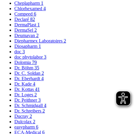
Cheplapharm
1
Chlorhexamed
4
Compeed
6
Declaré
82
DermaPlast
1
DermaSel
2
Deumavan
2
Diepharmex Laboratoires
2
Diosapharm
1
doc
3
doc phytolabor
3
Dolomia
79
Dr. Böhm
35
Dr. C. Soldan
2
Dr. Eberhardt
4
Dr. Kade
4
Dr. Kottas
41
Dr. Loges
2
Dr. Peithner
3
Dr. Schmidgall
4
Dr. Schreibers
2
Ducray
2
Dulcolax
2
easypharm
6
ECA-Medical
6