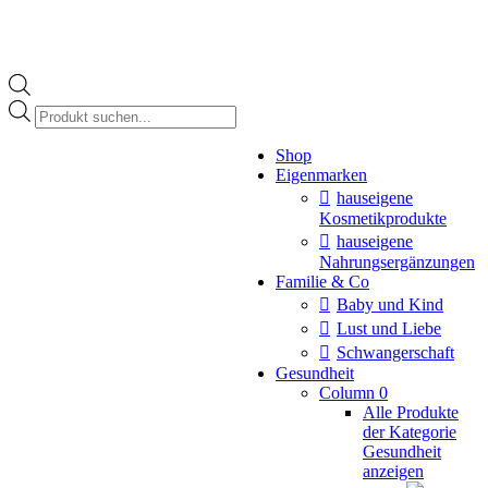
Products
search
Instagram
Shop
page
Eigenmarken
opens
in
hauseigene
new
Kosmetikprodukte
window
hauseigene
Nahrungsergänzungen
Familie & Co
Baby und Kind
Lust und Liebe
Schwangerschaft
Gesundheit
Column 0
Alle Produkte
der Kategorie
Gesundheit
anzeigen