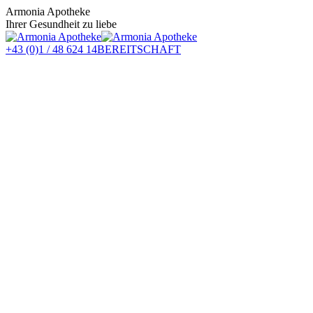
Zum
Armonia Apotheke
Inhalt
Ihrer Gesundheit zu liebe
springen
+43 (0)1 / 48 624 14
BEREITSCHAFT