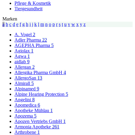
Pflege & Kosmetik
Tiergesundheit
Marken
a
b
c
d
e
f
g
h
i
j
k
l
m
n
o
p
r
s
t
u
v
w
x
y
z
A. Vogel
2
Adler Pharma
22
AGEPHA Pharma
5
Agiolax
1
Agwa
1
aidlab
9
Allergan
2
Allergika Pharma GmbH
4
AllergoSan
13
Almirall
5
Alpinamed
9
Alpine Hearing Protection
5
Angelini
8
Apomedica
6
Apotheke Mühlau
1
Apozema
5
Apozen Vertriebs GmbH
1
Armonia Apotheke
261
Arthrobene
1