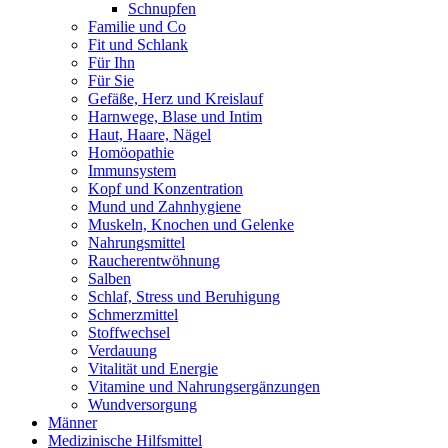
Schnupfen
Familie und Co
Fit und Schlank
Für Ihn
Für Sie
Gefäße, Herz und Kreislauf
Harnwege, Blase und Intim
Haut, Haare, Nägel
Homöopathie
Immunsystem
Kopf und Konzentration
Mund und Zahnhygiene
Muskeln, Knochen und Gelenke
Nahrungsmittel
Raucherentwöhnung
Salben
Schlaf, Stress und Beruhigung
Schmerzmittel
Stoffwechsel
Verdauung
Vitalität und Energie
Vitamine und Nahrungsergänzungen
Wundversorgung
Männer
Medizinische Hilfsmittel