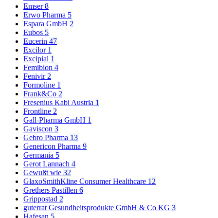
Emser
8
Erwo Pharma
5
Espara GmbH
2
Eubos
5
Eucerin
47
Excilor
1
Excipial
1
Femibion
4
Fenivir
2
Formoline
1
Frank&Co
2
Fresenius Kabi Austria
1
Frontline
2
Gall-Pharma GmbH
1
Gaviscon
3
Gebro Pharma
13
Genericon Pharma
9
Germania
5
Gerot Lannach
4
Gewußt wie
32
GlaxoSmithKline Consumer Healthcare
12
Grethers Pastillen
6
Grippostad
2
guterrat Gesundheitsprodukte GmbH & Co KG
3
Hafesan
5