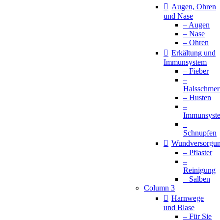
Augen, Ohren
und Nase
– Augen
– Nase
– Ohren
Erkältung und
Immunsystem
– Fieber
–
Halsschmer
– Husten
–
Immunsyst
–
Schnupfen
Wundversorgu
– Pflaster
–
Reinigung
– Salben
Column 3
Harnwege
und Blase
– Für Sie