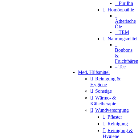
– Für Ihn
Homöopathie
–
Ätherische
Öle
– TEM
Nahrungsmittel
–
Bonbons
&
Fruchtbäre
– Tee
Med. Hilfsmittel
Reinigung &
Hygiene
Sonstige
Wärme- &
Kältetherapie
Wundversorgung
Pflaster
Reinigung
Reinigung &
Hygiene