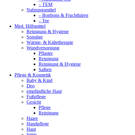
– TEM
Nahrungsmittel
– Bonbons & Fruchtbären
– Tee
Med. Hilfsmittel
Reinigung & Hygiene
Sonstige
Wärme- & Kältetherapie
Wundversorgung
Pflaster
Reinigung
Reinigung & Hygiene
Salben
Pflege & Kosmetik
Baby & Kind
Deo
empfindliche Haut
Fußpflege
Gesicht
Pflege
Reinigung
Haare
Handpflege
Haut
Intim