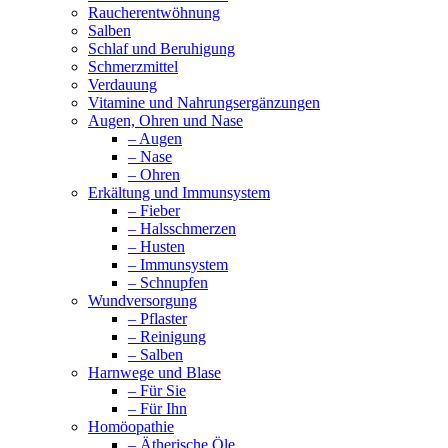
Raucherentwöhnung
Salben
Schlaf und Beruhigung
Schmerzmittel
Verdauung
Vitamine und Nahrungsergänzungen
Augen, Ohren und Nase
– Augen
– Nase
– Ohren
Erkältung und Immunsystem
– Fieber
– Halsschmerzen
– Husten
– Immunsystem
– Schnupfen
Wundversorgung
– Pflaster
– Reinigung
– Salben
Harnwege und Blase
– Für Sie
– Für Ihn
Homöopathie
– Ätherische Öle