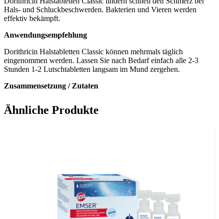
Dorithricin Halstabletten Classic lindern schnell den Schmerz bei
Hals- und Schluckbeschwerden. Bakterien und Vieren werden
effektiv bekämpft.
Anwendungsempfehlung
Dorithricin Halstabletten Classic können mehrmals täglich
eingenommen werden. Lassen Sie nach Bedarf einfach alle 2-3
Stunden 1-2 Lutschtabletten langsam im Mund zergehen.
Zusammensetzung / Zutaten
1 Lutschtablette enthält:
Ähnliche Produkte
Tyrothricin
0,5 mg
Benzalkoniumchlorid
1,0 mg
Benzocain
1,5 mg
Die sonstigen Bestandteile sind: Sorbitol (Ph. Eur.), Talkum,
Sucrosestearat Typ III, Saccharin-Natrium 2 H2O, Minzöl, Povidon