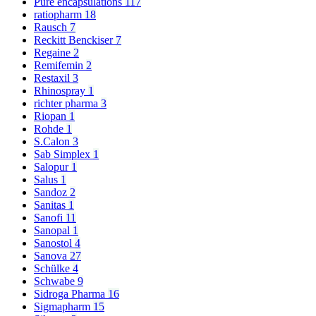
Pure encapsulations
117
ratiopharm
18
Rausch
7
Reckitt Benckiser
7
Regaine
2
Remifemin
2
Restaxil
3
Rhinospray
1
richter pharma
3
Riopan
1
Rohde
1
S.Calon
3
Sab Simplex
1
Salopur
1
Salus
1
Sandoz
2
Sanitas
1
Sanofi
11
Sanopal
1
Sanostol
4
Sanova
27
Schülke
4
Schwabe
9
Sidroga Pharma
16
Sigmapharm
15