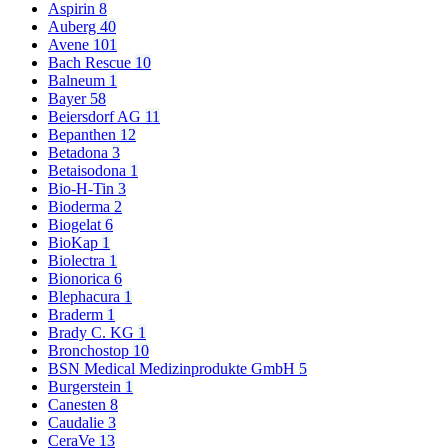
Aspirin
8
Auberg
40
Avene
101
Bach Rescue
10
Balneum
1
Bayer
58
Beiersdorf AG
11
Bepanthen
12
Betadona
3
Betaisodona
1
Bio-H-Tin
3
Bioderma
2
Biogelat
6
BioKap
1
Biolectra
1
Bionorica
6
Blephacura
1
Braderm
1
Brady C. KG
1
Bronchostop
10
BSN Medical Medizinprodukte GmbH
5
Burgerstein
1
Canesten
8
Caudalie
3
CeraVe
13