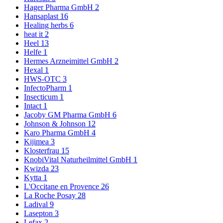
Hager Pharma GmbH
2
Hansaplast
16
Healing herbs
6
heat it
2
Heel
13
Helfe
1
Hermes Arzneimittel GmbH
2
Hexal
1
HWS-OTC
3
InfectoPharm
1
Insecticum
1
Intact
1
Jacoby GM Pharma GmbH
6
Johnson & Johnson
12
Karo Pharma GmbH
4
Kijimea
3
Klosterfrau
15
KnobiVital Naturheilmittel GmbH
1
Kwizda
23
Kytta
1
L'Occitane en Provence
26
La Roche Posay
28
Ladival
9
Lasepton
3
Lefax
2