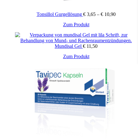
Tonsillol Gurgellösung
€
3,65
–
€
10,90
Dieses
Zum Produkt
Produkt
weist
mehrere
Mundisal Gel
€
11,50
Varianten
auf.
Zum Produkt
Die
Optionen
können
auf
der
Produktseite
gewählt
werden