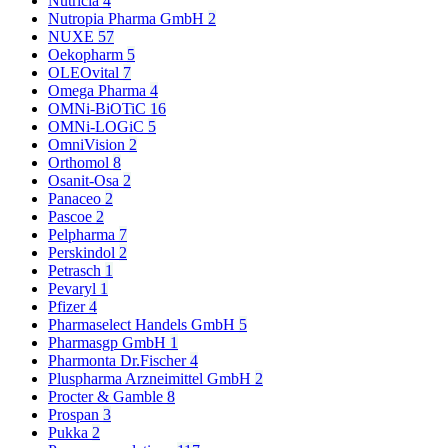
Nutricia
4
Nutropia Pharma GmbH
2
NUXE
57
Oekopharm
5
OLEOvital
7
Omega Pharma
4
OMNi-BiOTiC
16
OMNi-LOGiC
5
OmniVision
2
Orthomol
8
Osanit-Osa
2
Panaceo
2
Pascoe
2
Pelpharma
7
Perskindol
2
Petrasch
1
Pevaryl
1
Pfizer
4
Pharmaselect Handels GmbH
5
Pharmasgp GmbH
1
Pharmonta Dr.Fischer
4
Pluspharma Arzneimittel GmbH
2
Procter & Gamble
8
Prospan
3
Pukka
2