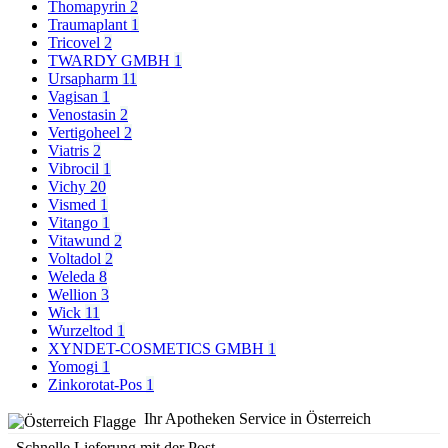
Thomapyrin
2
Traumaplant
1
Tricovel
2
TWARDY GMBH
1
Ursapharm
11
Vagisan
1
Venostasin
2
Vertigoheel
2
Viatris
2
Vibrocil
1
Vichy
20
Vismed
1
Vitango
1
Vitawund
2
Voltadol
2
Weleda
8
Wellion
3
Wick
11
Wurzeltod
1
XYNDET-COSMETICS GMBH
1
Yomogi
1
Zinkorotat-Pos
1
Ihr Apotheken Service in Österreich
Schnelle Lieferung mit der Post