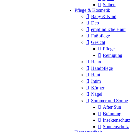
Salben
Pflege & Kosmetik
Baby & Kind
Deo
empfindliche Haut
Fußpflege
Gesicht
Pflege
Reinigung
Haare
Handpflege
Haut
Intim
Körper
Nägel
Sommer und Sonne
After Sun
Bräunung
Insektenschutz
Sonnenschutz