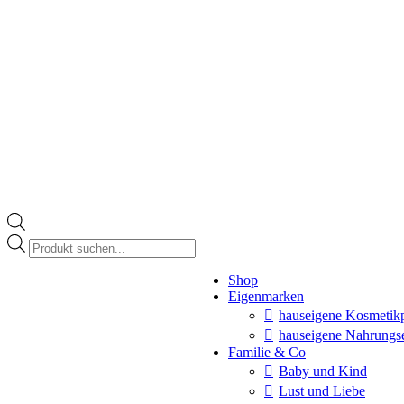
Products
search
Instagram
Shop
page
Eigenmarken
opens
in
hauseigene Kosmetik
new
hauseigene Nahrungs
window
Familie & Co
Baby und Kind
Lust und Liebe