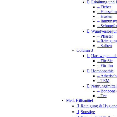
Erkältung und
– Fieber
– Halsschm
– Husten
– Immunsy
– Schnupfe
Wundversorgu
– Pflaster
– Reinigun
– Salben
Column 3
Harnwege und 
– Für Sie
– Für Ihn
Homöopathie
– Ätherisch
– TEM
Nahrungsmittel
– Bonbons 
– Tee
Med. Hilfsmittel
Reinigung & Hygien
Sonstige