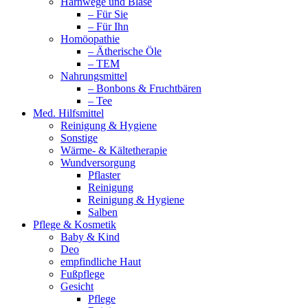
Harnwege und Blase
– Für Sie
– Für Ihn
Homöopathie
– Ätherische Öle
– TEM
Nahrungsmittel
– Bonbons & Fruchtbären
– Tee
Med. Hilfsmittel
Reinigung & Hygiene
Sonstige
Wärme- & Kältetherapie
Wundversorgung
Pflaster
Reinigung
Reinigung & Hygiene
Salben
Pflege & Kosmetik
Baby & Kind
Deo
empfindliche Haut
Fußpflege
Gesicht
Pflege