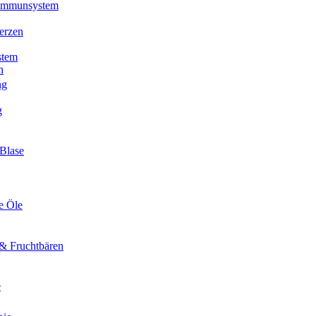
 Immunsystem
erzen
stem
n
ng
g
Blase
e Öle
& Fruchtbären
e