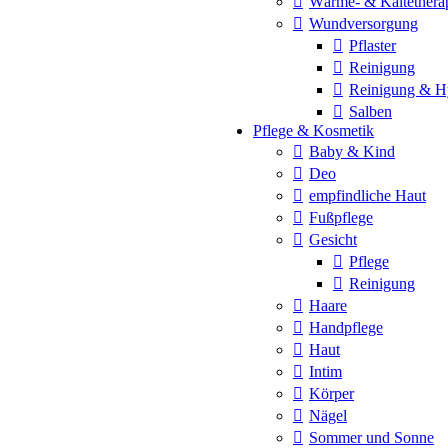
Wärme- & Kältethera
Wundversorgung
Pflaster
Reinigung
Reinigung & H
Salben
Pflege & Kosmetik
Baby & Kind
Deo
empfindliche Haut
Fußpflege
Gesicht
Pflege
Reinigung
Haare
Handpflege
Haut
Intim
Körper
Nägel
Sommer und Sonne