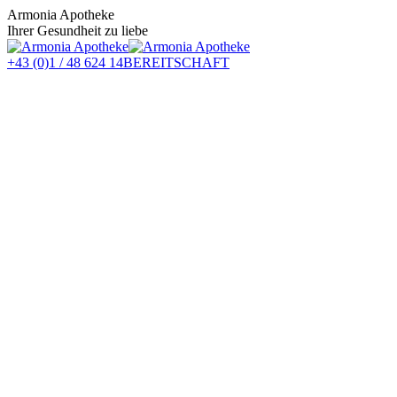
Zum
Armonia Apotheke
Inhalt
Ihrer Gesundheit zu liebe
springen
+43 (0)1 / 48 624 14
BEREITSCHAFT