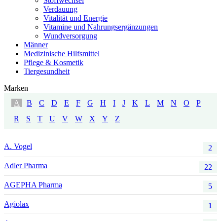
Stoffwechsel
Verdauung
Vitalität und Energie
Vitamine und Nahrungsergänzungen
Wundversorgung
Männer
Medizinische Hilfsmittel
Pflege & Kosmetik
Tiergesundheit
Marken
A
B
C
D
E
F
G
H
I
J
K
L
M
N
O
P
R
S
T
U
V
W
X
Y
Z
A. Vogel
2
Adler Pharma
22
AGEPHA Pharma
5
Agiolax
1