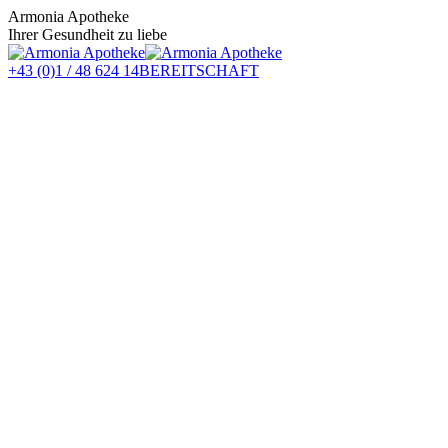
Zum
Armonia Apotheke
Inhalt
Ihrer Gesundheit zu liebe
springen
+43 (0)1 / 48 624 14
BEREITSCHAFT