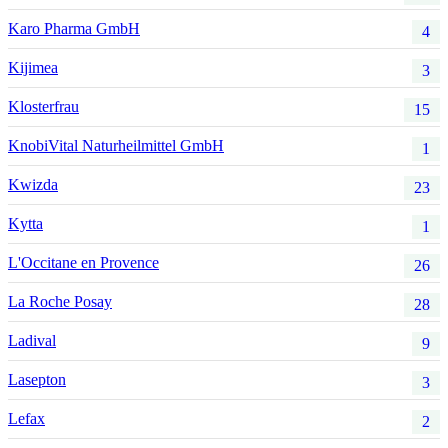
Karo Pharma GmbH
4
Kijimea
3
Klosterfrau
15
KnobiVital Naturheilmittel GmbH
1
Kwizda
23
Kytta
1
L'Occitane en Provence
26
La Roche Posay
28
Ladival
9
Lasepton
3
Lefax
2