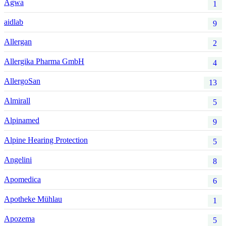
Agwa
1
aidlab
9
Allergan
2
Allergika Pharma GmbH
4
AllergoSan
13
Almirall
5
Alpinamed
9
Alpine Hearing Protection
5
Angelini
8
Apomedica
6
Apotheke Mühlau
1
Apozema
5