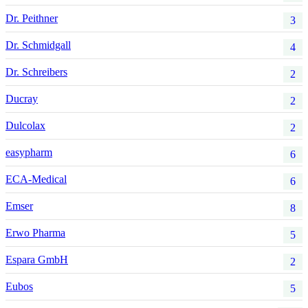
Dr. Peithner
3
Dr. Schmidgall
4
Dr. Schreibers
2
Ducray
2
Dulcolax
2
easypharm
6
ECA-Medical
6
Emser
8
Erwo Pharma
5
Espara GmbH
2
Eubos
5