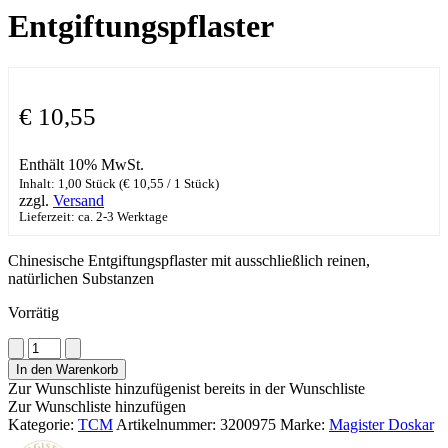
Entgiftungspflaster
€
10,55
Enthält 10% MwSt.
Inhalt: 1,00 Stück (
€
10,55
/ 1 Stück)
zzgl.
Versand
Lieferzeit: ca. 2-3 Werktage
Chinesische Entgiftungspflaster mit ausschließlich reinen,
natürlichen Substanzen
Vorrätig
Chinesisches
Entgiftungspflaster
In den Warenkorb
Menge
Zur Wunschliste hinzufügen
ist bereits in der Wunschliste
Zur Wunschliste hinzufügen
Kategorie:
TCM
Artikelnummer:
3200975
Marke:
Magister Doskar