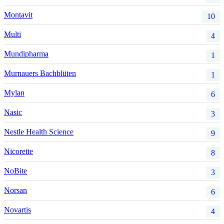
Montavit
10
Multi
4
Mundipharma
1
Murnauers Bachblüten
1
Mylan
6
Nasic
3
Nestle Health Science
9
Nicorette
8
NoBite
3
Norsan
6
Novartis
4