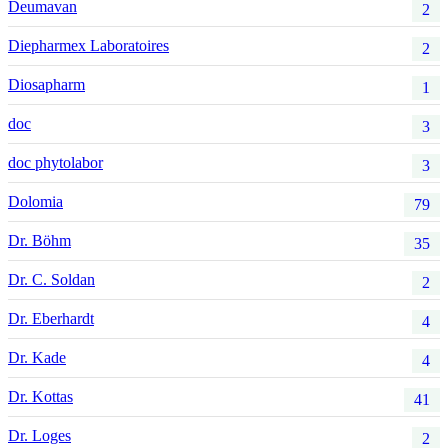
Deumavan
2
Diepharmex Laboratoires
2
Diosapharm
1
doc
3
doc phytolabor
3
Dolomia
79
Dr. Böhm
35
Dr. C. Soldan
2
Dr. Eberhardt
4
Dr. Kade
4
Dr. Kottas
41
Dr. Loges
2