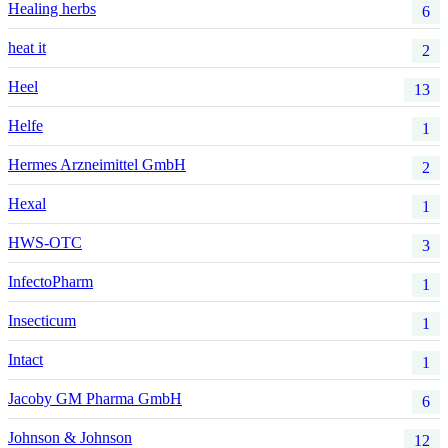
Healing herbs
6
heat it
2
Heel
13
Helfe
1
Hermes Arzneimittel GmbH
2
Hexal
1
HWS-OTC
3
InfectoPharm
1
Insecticum
1
Intact
1
Jacoby GM Pharma GmbH
6
Johnson & Johnson
12