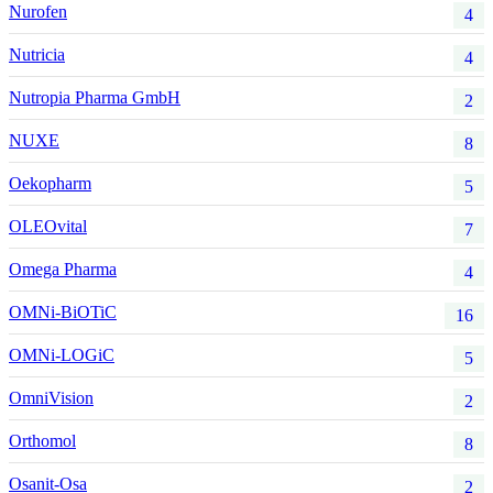
Nurofen
4
Nutricia
4
Nutropia Pharma GmbH
2
NUXE
8
Oekopharm
5
OLEOvital
7
Omega Pharma
4
OMNi-BiOTiC
16
OMNi-LOGiC
5
OmniVision
2
Orthomol
8
Osanit-Osa
2