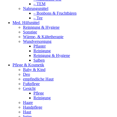
– TEM
Nahrungsmittel
– Bonbons & Fruchtbären
– Tee
Med. Hilfsmittel
Reinigung & Hygiene
Sonstige
Wärme- & Kältetherapie
Wundversorgung
Pflaster
Reinigung
Reinigung & Hygiene
Salben
Pflege & Kosmetik
Baby & Kind
Deo
empfindliche Haut
Fußpflege
Gesicht
Pflege
Reinigung
Haare
Handpflege
Haut
Intim