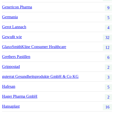
Genericon Pharma
9
Germania
5
Gerot Lannach
4
Gewußt wie
32
GlaxoSmithKline Consumer Healthcare
12
Grethers Pastillen
6
Grippostad
2
guterrat Gesundheitsprodukte GmbH & Co KG
3
Hafesan
5
Hager Pharma GmbH
2
Hansaplast
16