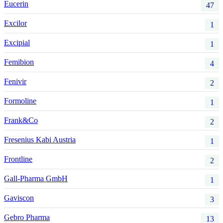
Eucerin
47
Excilor
1
Excipial
1
Femibion
4
Fenivir
2
Formoline
1
Frank&Co
2
Fresenius Kabi Austria
1
Frontline
2
Gall-Pharma GmbH
1
Gaviscon
3
Gebro Pharma
13