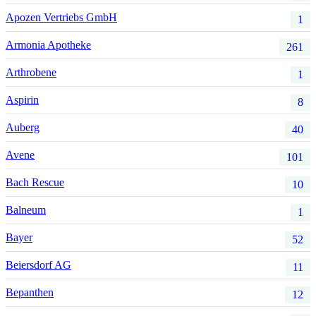
Apozen Vertriebs GmbH
1
Armonia Apotheke
261
Arthrobene
1
Aspirin
8
Auberg
40
Avene
101
Bach Rescue
10
Balneum
1
Bayer
52
Beiersdorf AG
11
Bepanthen
12