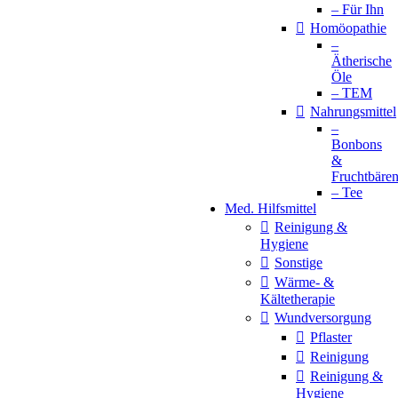
– Für Ihn
Homöopathie
–
Ätherische
Öle
– TEM
Nahrungsmittel
–
Bonbons
&
Fruchtbäre
– Tee
Med. Hilfsmittel
Reinigung &
Hygiene
Sonstige
Wärme- &
Kältetherapie
Wundversorgung
Pflaster
Reinigung
Reinigung &
Hygiene