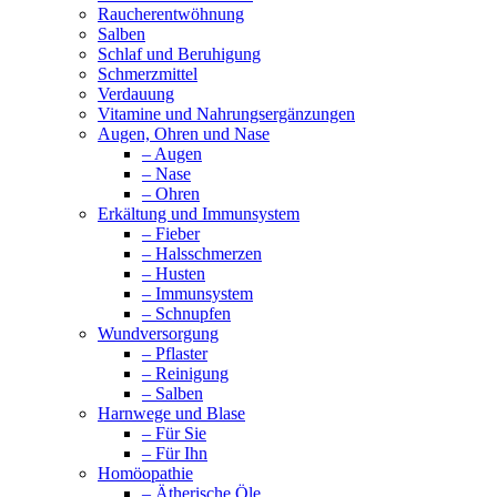
Raucherentwöhnung
Salben
Schlaf und Beruhigung
Schmerzmittel
Verdauung
Vitamine und Nahrungsergänzungen
Augen, Ohren und Nase
– Augen
– Nase
– Ohren
Erkältung und Immunsystem
– Fieber
– Halsschmerzen
– Husten
– Immunsystem
– Schnupfen
Wundversorgung
– Pflaster
– Reinigung
– Salben
Harnwege und Blase
– Für Sie
– Für Ihn
Homöopathie
– Ätherische Öle