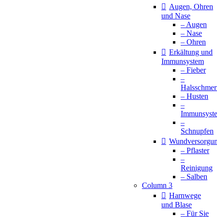
Augen, Ohren
und Nase
– Augen
– Nase
– Ohren
Erkältung und
Immunsystem
– Fieber
–
Halsschmer
– Husten
–
Immunsyst
–
Schnupfen
Wundversorgu
– Pflaster
–
Reinigung
– Salben
Column 3
Harnwege
und Blase
– Für Sie