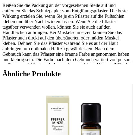
Reißen Sie die Packung an der vorgesehenen Stelle auf und
entfernen Sie das Schutzpapier vom Entgiftungspflaster. Die beste
Wirkung erzielen Sie, wenn Sie je ein Pflaster auf die Fußsohlen
kleben und über Nacht wirken lassen. Wenn Sie die Pflaster
tagsüber verwenden wollen, können Sie sie auch auf den
Handflächen anbringen. Bei Muskelschmerzen können Sie das
Pflaster auch direkt auf den übersäuerten oder müden Muskel
kleben. Dehnen Sie das Pflaster während Sie es auf der Haut
anbringen, um optimalen Halt zu gewährleisten. Nach dem
Gebrauch kann das Pflaster eine braune Farbe angenommen haben
und klebrig sein. Die Farbe nach dem Gebrauch variiert von person
zu Person und hängt auch davon ab, an welchem Körperteil Sie das
Patch getragen haben. Nicht auf offene Wunden kleben. Kein Ersatz
Ähnliche Produkte
für medizinische Diagnose, Behandlung oder Prävention.
Kühl und trocken lagern.
Inhalt: 2 Pflaster
Maße: 12,6 x 9 cm