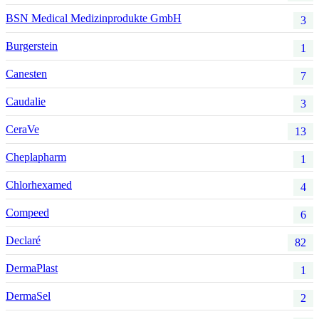
BSN Medical Medizinprodukte GmbH
3
Burgerstein
1
Canesten
7
Caudalie
3
CeraVe
13
Cheplapharm
1
Chlorhexamed
4
Compeed
6
Declaré
82
DermaPlast
1
DermaSel
2