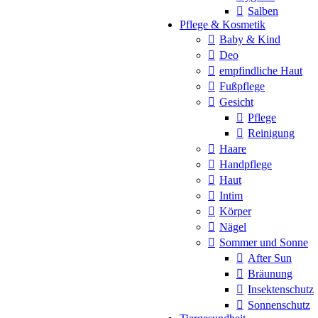
Salben
Pflege & Kosmetik
Baby & Kind
Deo
empfindliche Haut
Fußpflege
Gesicht
Pflege
Reinigung
Haare
Handpflege
Haut
Intim
Körper
Nägel
Sommer und Sonne
After Sun
Bräunung
Insektenschutz
Sonnenschutz