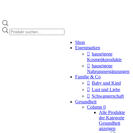
Products
search
Instagram
Shop
page
Eigenmarken
opens
in
hauseigene
new
Kosmetikprodukte
window
hauseigene
Nahrungsergänzungen
Familie & Co
Baby und Kind
Lust und Liebe
Schwangerschaft
Gesundheit
Column 0
Alle Produkte
der Kategorie
Gesundheit
anzeigen