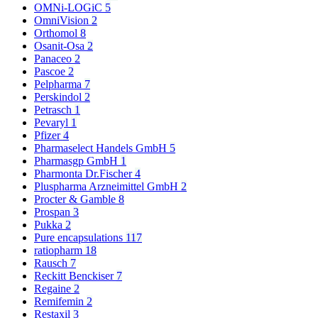
OMNi-LOGiC
5
OmniVision
2
Orthomol
8
Osanit-Osa
2
Panaceo
2
Pascoe
2
Pelpharma
7
Perskindol
2
Petrasch
1
Pevaryl
1
Pfizer
4
Pharmaselect Handels GmbH
5
Pharmasgp GmbH
1
Pharmonta Dr.Fischer
4
Pluspharma Arzneimittel GmbH
2
Procter & Gamble
8
Prospan
3
Pukka
2
Pure encapsulations
117
ratiopharm
18
Rausch
7
Reckitt Benckiser
7
Regaine
2
Remifemin
2
Restaxil
3