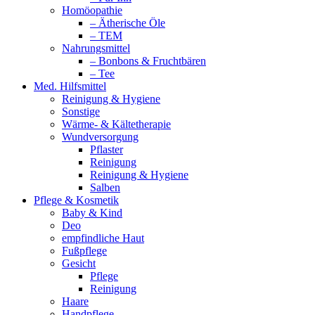
Homöopathie
– Ätherische Öle
– TEM
Nahrungsmittel
– Bonbons & Fruchtbären
– Tee
Med. Hilfsmittel
Reinigung & Hygiene
Sonstige
Wärme- & Kältetherapie
Wundversorgung
Pflaster
Reinigung
Reinigung & Hygiene
Salben
Pflege & Kosmetik
Baby & Kind
Deo
empfindliche Haut
Fußpflege
Gesicht
Pflege
Reinigung
Haare
Handpflege