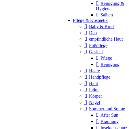
Reinigung &
Hygiene
Salben
Pflege & Kosmetik
Baby & Kind
Deo
empfindliche Haut
Fußpflege
Gesicht
Pflege
Reinigung
Haare
Handpflege
Haut
Intim
Körper
Nägel
Sommer und Sonne
After Sun
Bräunung
Insektenschutz