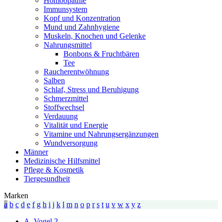
Homöopathie
Immunsystem
Kopf und Konzentration
Mund und Zahnhygiene
Muskeln, Knochen und Gelenke
Nahrungsmittel
Bonbons & Fruchtbären
Tee
Raucherentwöhnung
Salben
Schlaf, Stress und Beruhigung
Schmerzmittel
Stoffwechsel
Verdauung
Vitalität und Energie
Vitamine und Nahrungsergänzungen
Wundversorgung
Männer
Medizinische Hilfsmittel
Pflege & Kosmetik
Tiergesundheit
Marken
a
b
c
d
e
f
g
h
i
j
k
l
m
n
o
p
r
s
t
u
v
w
x
y
z
A. Vogel
2