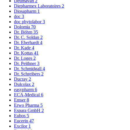
Deumavan
2
Diepharmex Laboratoires
2
Diosapharm
1
doc
3
doc phytolabor
3
Dolomia
70
Dr. Böhm
35
Dr. C. Soldan
2
Dr. Eberhardt
4
Dr. Kade
4
Dr. Kottas
41
Dr. Loges
2
Dr. Peithner
3
Dr. Schmidgall
4
Dr. Schreibers
2
Ducray
2
Dulcolax
2
easypharm
6
ECA-Medical
6
Emser
8
Erwo Pharma
5
Espara GmbH
2
Eubos
5
Eucerin
47
Excilor
1