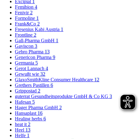
Excipial
1
Femibion
4
Fenivir
2
Formoline
1
Frank&Co
2
Fresenius Kabi Austria
1
Frontline
2
Gall-Pharma GmbH
1
Gaviscon
3
Gebro Pharma
13
Genericon Pharma
9
Germania
5
Gerot Lannach
4
Gewußt wie
32
GlaxoSmithKline Consumer Healthcare
12
Grethers Pastillen
6
Grippostad
2
guterrat Gesundheitsprodukte GmbH & Co KG
3
Hafesan
5
Hager Pharma GmbH
2
Hansaplast
16
Healing herbs
6
heat it
2
Heel
13
Helfe
1