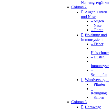
Nahrungsergänzu
Column 2
Augen, Ohren
und Nase
– Augen
– Nase
– Ohren
Erkältung und
Immunsystem
– Fieber
–
Halsschmer
– Husten
–
Immunsyst
–
Schnupfen
Wundversorgu
– Pflaster
–
Reinigung
– Salben
Column 3
Harnwege