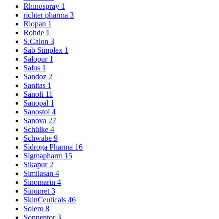
Rhinospray
1
richter pharma
3
Riopan
1
Rohde
1
S.Calon
3
Sab Simplex
1
Salopur
1
Salus
1
Sandoz
2
Sanitas
1
Sanofi
11
Sanopal
1
Sanostol
4
Sanova
27
Schülke
4
Schwabe
9
Sidroga Pharma
16
Sigmapharm
15
Sikapur
2
Similasan
4
Sinomarin
4
Sinupret
3
SkinCeuticals
46
Solero
8
Sonnentor
3