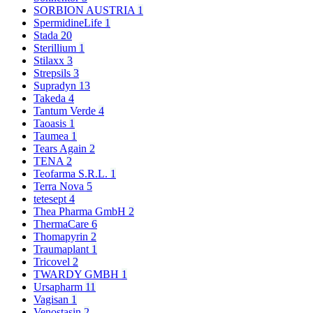
SORBION AUSTRIA
1
SpermidineLife
1
Stada
20
Sterillium
1
Stilaxx
3
Strepsils
3
Supradyn
13
Takeda
4
Tantum Verde
4
Taoasis
1
Taumea
1
Tears Again
2
TENA
2
Teofarma S.R.L.
1
Terra Nova
5
tetesept
4
Thea Pharma GmbH
2
ThermaCare
6
Thomapyrin
2
Traumaplant
1
Tricovel
2
TWARDY GMBH
1
Ursapharm
11
Vagisan
1
Venostasin
2