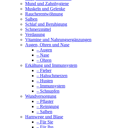
Mund und Zahnhygiene
Muskeln und Gelenke
Raucherentwöhnung
Salben
Schlaf und Beruhigung
Schmerzmittel
Verdauung
Vitamine und Nahrungsergänzungen
Augen, Ohren und Nase
– Augen
– Nase
– Ohren
Erkältung und Immunsystem
– Fieber
– Halsschmerzen
– Husten
– Immunsystem
– Schnupfen
Wundversorgung
– Pflaster
– Reinigung
– Salben
Harnwege und Blase
– Für Sie
– Für Ihn