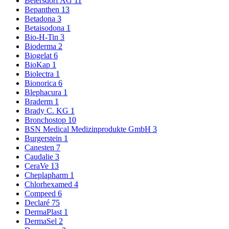
Beiersdorf AG
11
Bepanthen
13
Betadona
3
Betaisodona
1
Bio-H-Tin
3
Bioderma
2
Biogelat
6
BioKap
1
Biolectra
1
Bionorica
6
Blephacura
1
Braderm
1
Brady C. KG
1
Bronchostop
10
BSN Medical Medizinprodukte GmbH
3
Burgerstein
1
Canesten
7
Caudalie
3
CeraVe
13
Cheplapharm
1
Chlorhexamed
4
Compeed
6
Declaré
75
DermaPlast
1
DermaSel
2