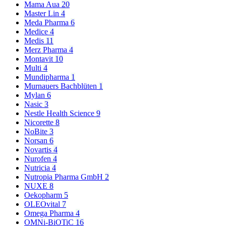
Mama Aua
20
Master Lin
4
Meda Pharma
6
Medice
4
Medis
11
Merz Pharma
4
Montavit
10
Multi
4
Mundipharma
1
Murnauers Bachblüten
1
Mylan
6
Nasic
3
Nestle Health Science
9
Nicorette
8
NoBite
3
Norsan
6
Novartis
4
Nurofen
4
Nutricia
4
Nutropia Pharma GmbH
2
NUXE
8
Oekopharm
5
OLEOvital
7
Omega Pharma
4
OMNi-BiOTiC
16