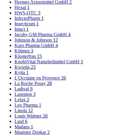
Hermes Arzneimittel GmbH
2
Hexal
1
HWS-OTC
3
InfectoPharm
1
Insecticum
1
Intact
1
Jacoby GM Pharma GmbH
4
Johnson & Johnson
12
Karo Pharma GmbH
4
Kijimea
3
Klosterfrau
15
KnobiVital Naturheilmittel GmbH
1
Kwizda
23
Kytta
1
L'Occitane en Provence
26
La Roche Posay
28
Ladival
9
Lasepton
3
Lefax
2
Leo Pharma
1
Linola
12
Louis Widmer
26
Luuf
6
Madaus
1
Magister Doskar
2