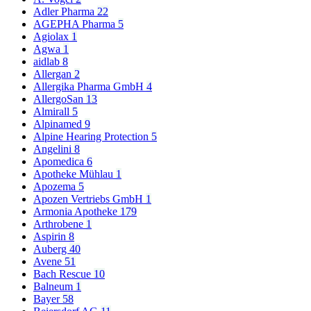
Adler Pharma
22
AGEPHA Pharma
5
Agiolax
1
Agwa
1
aidlab
8
Allergan
2
Allergika Pharma GmbH
4
AllergoSan
13
Almirall
5
Alpinamed
9
Alpine Hearing Protection
5
Angelini
8
Apomedica
6
Apotheke Mühlau
1
Apozema
5
Apozen Vertriebs GmbH
1
Armonia Apotheke
179
Arthrobene
1
Aspirin
8
Auberg
40
Avene
51
Bach Rescue
10
Balneum
1
Bayer
58