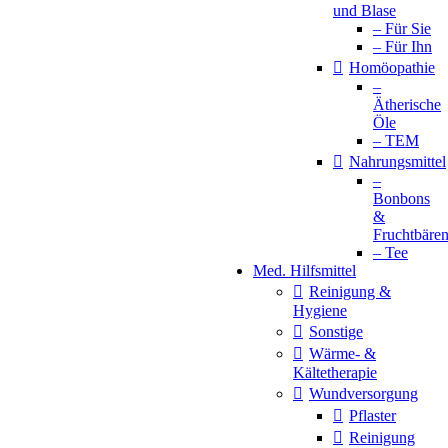
und Blase
– Für Sie
– Für Ihn
Homöopathie
–
Ätherische
Öle
– TEM
Nahrungsmittel
–
Bonbons
&
Fruchtbäre
– Tee
Med. Hilfsmittel
Reinigung &
Hygiene
Sonstige
Wärme- &
Kältetherapie
Wundversorgung
Pflaster
Reinigung