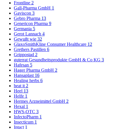
Frontline
2
Gall-Pharma GmbH
1
Gaviscon
3
Gebro Pharma
13
Genericon Pharma
9
Germania
5
Gerot Lannach
4
Gewußt wie
32
GlaxoSmithKline Consumer Healthcare
12
Grethers Pastillen
6
Grippostad
2
guterrat Gesundheitsprodukte GmbH & Co KG
3
Hafesan
5
Hager Pharma GmbH
2
Hansaplast
16
Healing herbs
6
heat it
2
Heel
13
Helfe
1
Hermes Arzneimittel GmbH
2
Hexal
1
HWS-OTC
3
InfectoPharm
1
Insecticum
1
Intact
1