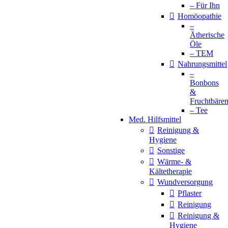
– Für Ihn
Homöopathie
–
Ätherische
Öle
– TEM
Nahrungsmittel
–
Bonbons
&
Fruchtbäre
– Tee
Med. Hilfsmittel
Reinigung &
Hygiene
Sonstige
Wärme- &
Kältetherapie
Wundversorgung
Pflaster
Reinigung
Reinigung &
Hygiene