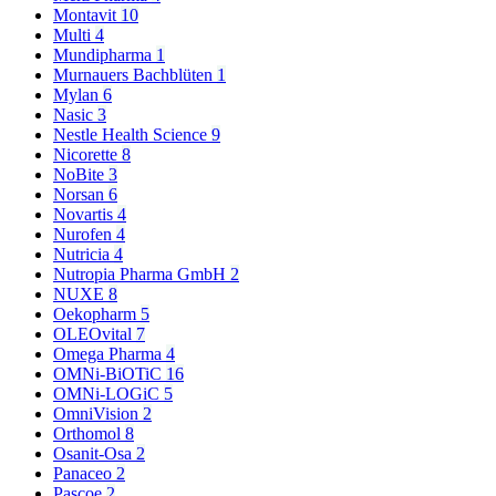
Montavit
10
Multi
4
Mundipharma
1
Murnauers Bachblüten
1
Mylan
6
Nasic
3
Nestle Health Science
9
Nicorette
8
NoBite
3
Norsan
6
Novartis
4
Nurofen
4
Nutricia
4
Nutropia Pharma GmbH
2
NUXE
8
Oekopharm
5
OLEOvital
7
Omega Pharma
4
OMNi-BiOTiC
16
OMNi-LOGiC
5
OmniVision
2
Orthomol
8
Osanit-Osa
2
Panaceo
2
Pascoe
2