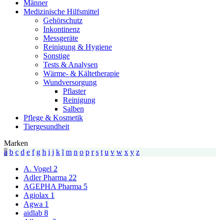
Männer
Medizinische Hilfsmittel
Gehörschutz
Inkontinenz
Messgeräte
Reinigung & Hygiene
Sonstige
Tests & Analysen
Wärme- & Kältetherapie
Wundversorgung
Pflaster
Reinigung
Salben
Pflege & Kosmetik
Tiergesundheit
Marken
a
b
c
d
e
f
g
h
i
j
k
l
m
n
o
p
r
s
t
u
v
w
x
y
z
A. Vogel
2
Adler Pharma
22
AGEPHA Pharma
5
Agiolax
1
Agwa
1
aidlab
8