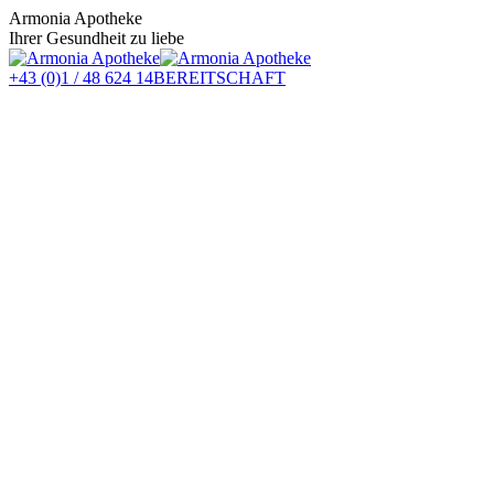
Zum
Armonia Apotheke
Inhalt
Ihrer Gesundheit zu liebe
springen
+43 (0)1 / 48 624 14
BEREITSCHAFT