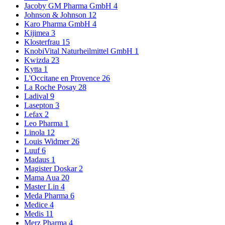
Jacoby GM Pharma GmbH
4
Johnson & Johnson
12
Karo Pharma GmbH
4
Kijimea
3
Klosterfrau
15
KnobiVital Naturheilmittel GmbH
1
Kwizda
23
Kytta
1
L'Occitane en Provence
26
La Roche Posay
28
Ladival
9
Lasepton
3
Lefax
2
Leo Pharma
1
Linola
12
Louis Widmer
26
Luuf
6
Madaus
1
Magister Doskar
2
Mama Aua
20
Master Lin
4
Meda Pharma
6
Medice
4
Medis
11
Merz Pharma
4