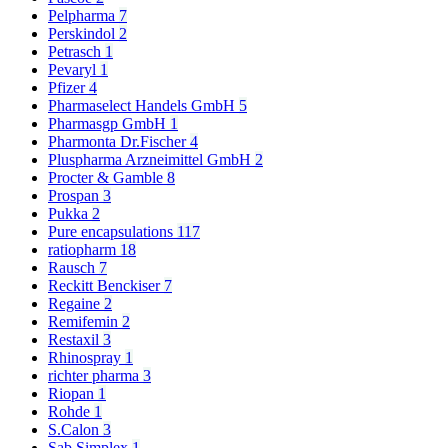
Pelpharma
7
Perskindol
2
Petrasch
1
Pevaryl
1
Pfizer
4
Pharmaselect Handels GmbH
5
Pharmasgp GmbH
1
Pharmonta Dr.Fischer
4
Pluspharma Arzneimittel GmbH
2
Procter & Gamble
8
Prospan
3
Pukka
2
Pure encapsulations
117
ratiopharm
18
Rausch
7
Reckitt Benckiser
7
Regaine
2
Remifemin
2
Restaxil
3
Rhinospray
1
richter pharma
3
Riopan
1
Rohde
1
S.Calon
3
Sab Simplex
1