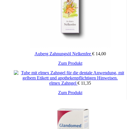
auf
der
Produktseite
gewählt
werden
Auberg Zahnungsöl Nelkenfee
€
14,00
Zum Produkt
elmex Zahngel
€
11,35
Zum Produkt