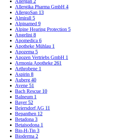
Allergan
2
Allergika Pharma GmbH
4
AllergoSan
13
Almirall
5
Alpinamed
9
Alpine Hearing Protection
5
Angelini
8
Apomedica
6
Apotheke Mühlau
1
Apozema
5
Apozen Vertriebs GmbH
1
Armonia Apotheke
261
Arthrobene
1
Aspirin
8
Auberg
40
Avene
51
Bach Rescue
10
Balneum
1
Bayer
52
Beiersdorf AG
11
Bepanthen
12
Betadona
3
Betaisodona
1
Bio-H-Tin
3
Bioderma
2