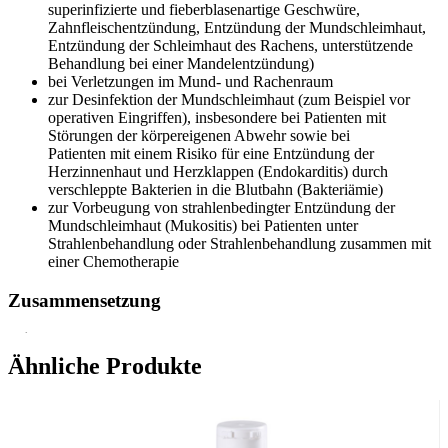
superinfizierte und fieberblasenartige Geschwüre,
Zahnfleischentzündung, Entzündung der Mundschleimhaut,
Entzündung der Schleimhaut des Rachens, unterstützende
Behandlung bei einer Mandelentzündung)
bei Verletzungen im Mund- und Rachenraum
zur Desinfektion der Mundschleimhaut (zum Beispiel vor
operativen Eingriffen), insbesondere bei Patienten mit
Störungen der körpereigenen Abwehr sowie bei
Patienten mit einem Risiko für eine Entzündung der
Herzinnenhaut und Herzklappen (Endokarditis) durch
verschleppte Bakterien in die Blutbahn (Bakteriämie)
zur Vorbeugung von strahlenbedingter Entzündung der
Mundschleimhaut (Mukositis) bei Patienten unter
Strahlenbehandlung oder Strahlenbehandlung zusammen mit
einer Chemotherapie
Zusammensetzung
Wirkstoff:
Ähnliche Produkte
Povidon-Iod-Komplex (entspricht ca. 0,75 % verfügbarem
Iod).
Sonstige Bestandteile: