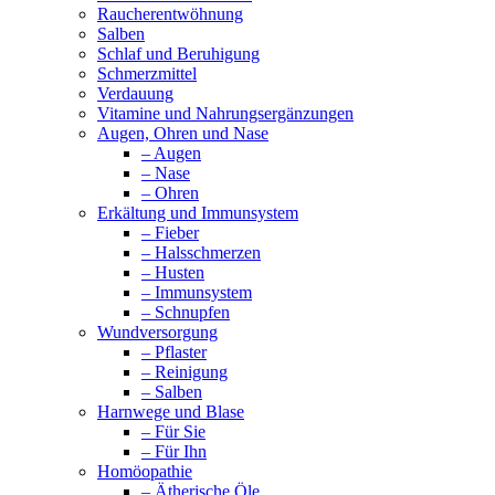
Raucherentwöhnung
Salben
Schlaf und Beruhigung
Schmerzmittel
Verdauung
Vitamine und Nahrungsergänzungen
Augen, Ohren und Nase
– Augen
– Nase
– Ohren
Erkältung und Immunsystem
– Fieber
– Halsschmerzen
– Husten
– Immunsystem
– Schnupfen
Wundversorgung
– Pflaster
– Reinigung
– Salben
Harnwege und Blase
– Für Sie
– Für Ihn
Homöopathie
– Ätherische Öle