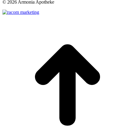
©
2026 Armonia Apotheke
t
T