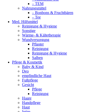
– TEM
Nahrungsmittel
– Bonbons & Fruchtbären
– Tee
Med. Hilfsmittel
Reinigung & Hygiene
Sonstige
Wärme- & Kältetherapie
Wundversorgung
Pflaster
Reinigung
Reinigung & Hygiene
Salben
Pflege & Kosmetik
Baby & Kind
Deo
empfindliche Haut
Fußpflege
Gesicht
Pflege
Reinigung
Haare
Handpflege
Haut
Intim