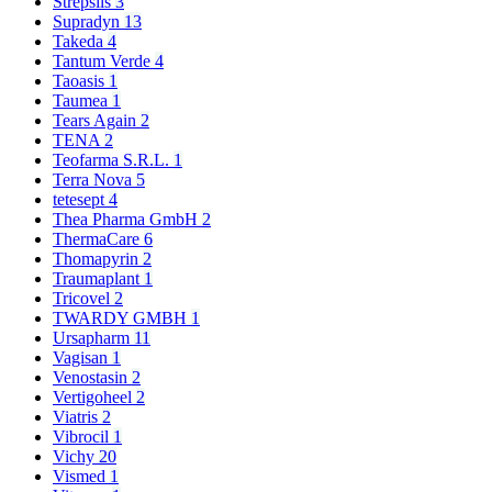
Strepsils
3
Supradyn
13
Takeda
4
Tantum Verde
4
Taoasis
1
Taumea
1
Tears Again
2
TENA
2
Teofarma S.R.L.
1
Terra Nova
5
tetesept
4
Thea Pharma GmbH
2
ThermaCare
6
Thomapyrin
2
Traumaplant
1
Tricovel
2
TWARDY GMBH
1
Ursapharm
11
Vagisan
1
Venostasin
2
Vertigoheel
2
Viatris
2
Vibrocil
1
Vichy
20
Vismed
1