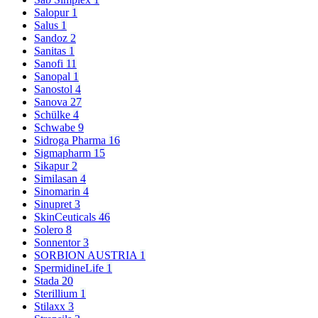
Salopur
1
Salus
1
Sandoz
2
Sanitas
1
Sanofi
11
Sanopal
1
Sanostol
4
Sanova
27
Schülke
4
Schwabe
9
Sidroga Pharma
16
Sigmapharm
15
Sikapur
2
Similasan
4
Sinomarin
4
Sinupret
3
SkinCeuticals
46
Solero
8
Sonnentor
3
SORBION AUSTRIA
1
SpermidineLife
1
Stada
20
Sterillium
1
Stilaxx
3