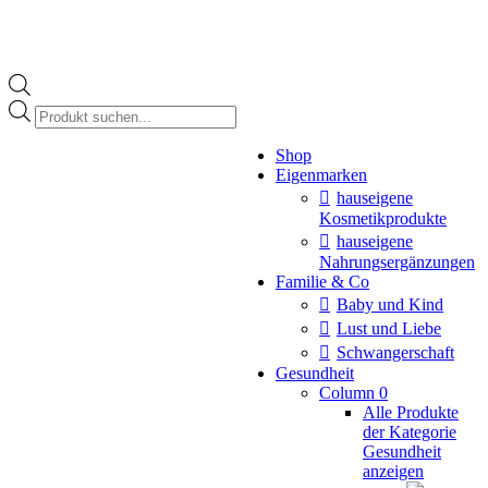
Products
search
Instagram
Shop
page
Eigenmarken
opens
in
hauseigene
new
Kosmetikprodukte
window
hauseigene
Nahrungsergänzungen
Familie & Co
Baby und Kind
Lust und Liebe
Schwangerschaft
Gesundheit
Column 0
Alle Produkte
der Kategorie
Gesundheit
anzeigen