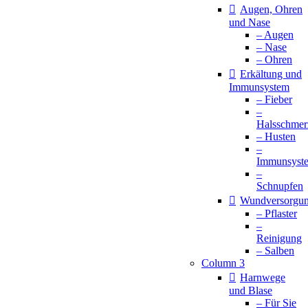
Augen, Ohren
und Nase
– Augen
– Nase
– Ohren
Erkältung und
Immunsystem
– Fieber
–
Halsschmer
– Husten
–
Immunsyst
–
Schnupfen
Wundversorgu
– Pflaster
–
Reinigung
– Salben
Column 3
Harnwege
und Blase
– Für Sie