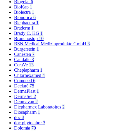
Biogelat
6
BioKap
1
Biolectra
1
Bionorica
6
Blephacura
1
Braderm
1
Brady C. KG
1
Bronchostop
10
BSN Medical Medizinprodukte GmbH
3
Burgerstein
1
Canesten
7
Caudalie
3
CeraVe
13
Cheplapharm
1
Chlorhexamed
4
Compeed
6
Declaré
75
DermaPlast
1
DermaSel
2
Deumavan
2
Diepharmex Laboratoires
2
Diosapharm
1
doc
3
doc phytolabor
3
Dolomia
70