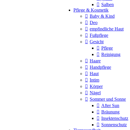
Salben
Pflege & Kosmetik
Baby & Kind
Deo
empfindliche Haut
Fußpflege
Gesicht
Pflege
Reinigung
Haare
Handpflege
Haut
Intim
Körper
Nägel
Sommer und Sonne
After Sun
Bräunung
Insektenschutz
Sonnenschutz