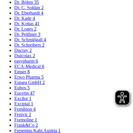
Dr. Böhm
35
Dr. C. Soldan
2
Dr. Eberhardt
4
Dr. Kade
4
Dr. Kottas
41
Dr. Loges
2
Dr. Peithner
3
Dr. Schmidgall
4
Dr. Schreibers
2
Ducray
2
Dulcolax
2
easypharm
6
ECA-Medical
6
Emser
8
Erwo Pharma
5
Espara GmbH
2
Eubos
5
Eucerin
47
Excilor
1
Excipial
1
Femibion
4
Fenivir
2
Formoline
1
Frank&Co
2
Fresenius Kabi Austria
1