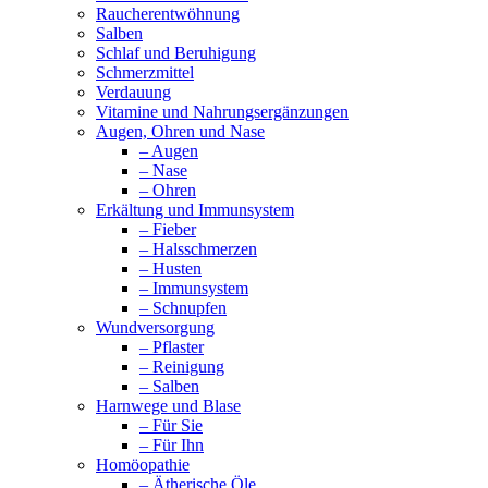
Raucherentwöhnung
Salben
Schlaf und Beruhigung
Schmerzmittel
Verdauung
Vitamine und Nahrungsergänzungen
Augen, Ohren und Nase
– Augen
– Nase
– Ohren
Erkältung und Immunsystem
– Fieber
– Halsschmerzen
– Husten
– Immunsystem
– Schnupfen
Wundversorgung
– Pflaster
– Reinigung
– Salben
Harnwege und Blase
– Für Sie
– Für Ihn
Homöopathie
– Ätherische Öle