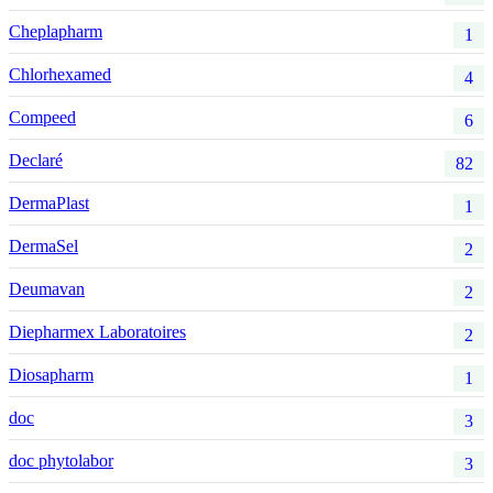
Cheplapharm
1
Chlorhexamed
4
Compeed
6
Declaré
82
DermaPlast
1
DermaSel
2
Deumavan
2
Diepharmex Laboratoires
2
Diosapharm
1
doc
3
doc phytolabor
3