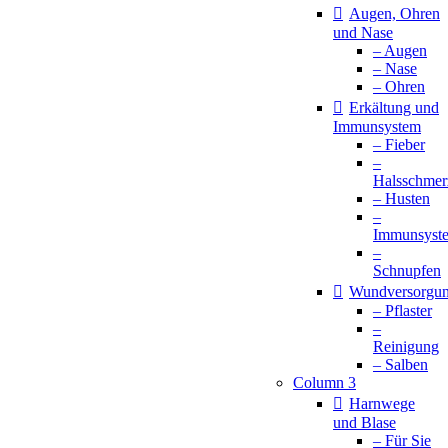
Augen, Ohren
und Nase
– Augen
– Nase
– Ohren
Erkältung und
Immunsystem
– Fieber
–
Halsschmer
– Husten
–
Immunsyst
–
Schnupfen
Wundversorgu
– Pflaster
–
Reinigung
– Salben
Column 3
Harnwege
und Blase
– Für Sie