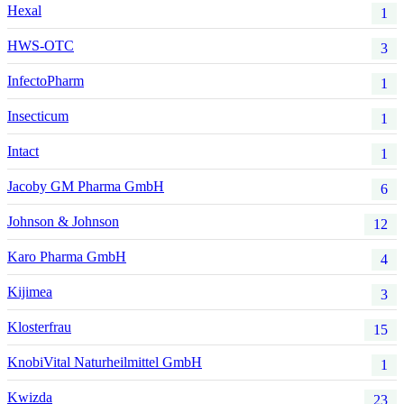
Hexal
1
HWS-OTC
3
InfectoPharm
1
Insecticum
1
Intact
1
Jacoby GM Pharma GmbH
6
Johnson & Johnson
12
Karo Pharma GmbH
4
Kijimea
3
Klosterfrau
15
KnobiVital Naturheilmittel GmbH
1
Kwizda
23