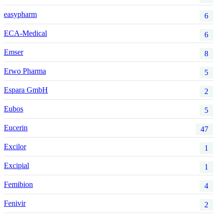
easypharm
6
ECA-Medical
6
Emser
8
Erwo Pharma
5
Espara GmbH
2
Eubos
5
Eucerin
47
Excilor
1
Excipial
1
Femibion
4
Fenivir
2