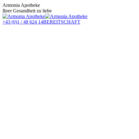
Zum
Armonia Apotheke
Inhalt
Ihrer Gesundheit zu liebe
springen
+43 (0)1 / 48 624 14
BEREITSCHAFT