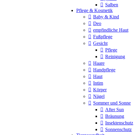
Salben
Pflege & Kosmetik
Baby & Kind
Deo
empfindliche Haut
Fußpflege
Gesicht
Pflege
Reinigung
Haare
Handpflege
Haut
Intim
Körper
Nägel
Sommer und Sonne
After Sun
Bräunung
Insektenschutz
Sonnenschutz