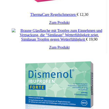
Wichtige Hinweise:
ThermaCare Regelschmerzen
€
12,30
Zugelassenes Arzneimittel: Zu Risiken und Nebenwirkungen lesen
Sie die Packungsbeilage und fragen Sie Ihren Arzt oder Apotheker.
Zum Produkt
Die angegebene empfohlene Tagesdosis nicht überschreiten. Für
Kinder unerreichbar aufbewahren.
Similasan Tropfen gegen Wetterfühligkeit
€
19,90
Zum Produkt