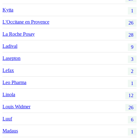
Kytta
1
L'Occitane en Provence
26
La Roche Posay
28
Ladival
9
Lasepton
3
Lefax
2
Leo Pharma
1
Linola
12
Louis Widmer
26
Luuf
6
Madaus
1