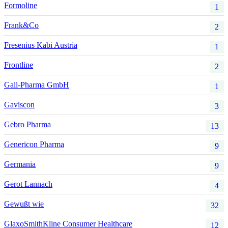
Formoline
1
Frank&Co
2
Fresenius Kabi Austria
1
Frontline
2
Gall-Pharma GmbH
1
Gaviscon
3
Gebro Pharma
13
Genericon Pharma
9
Germania
9
Gerot Lannach
4
Gewußt wie
32
GlaxoSmithKline Consumer Healthcare
12