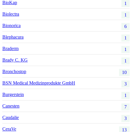
BioKap
1
Biolectra
1
Bionorica
6
Blephacura
1
Braderm
1
Brady C. KG
1
Bronchostop
10
BSN Medical Medizinprodukte GmbH
3
Burgerstein
1
Canesten
7
Caudalie
3
CeraVe
13