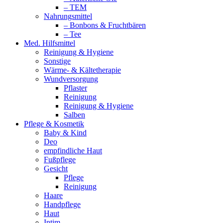
– TEM
Nahrungsmittel
– Bonbons & Fruchtbären
– Tee
Med. Hilfsmittel
Reinigung & Hygiene
Sonstige
Wärme- & Kältetherapie
Wundversorgung
Pflaster
Reinigung
Reinigung & Hygiene
Salben
Pflege & Kosmetik
Baby & Kind
Deo
empfindliche Haut
Fußpflege
Gesicht
Pflege
Reinigung
Haare
Handpflege
Haut
Intim