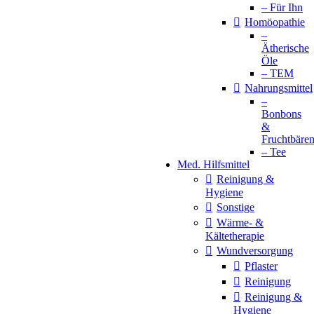
– Für Ihn
Homöopathie
–
Ätherische
Öle
– TEM
Nahrungsmittel
–
Bonbons
&
Fruchtbäre
– Tee
Med. Hilfsmittel
Reinigung &
Hygiene
Sonstige
Wärme- &
Kältetherapie
Wundversorgung
Pflaster
Reinigung
Reinigung &
Hygiene