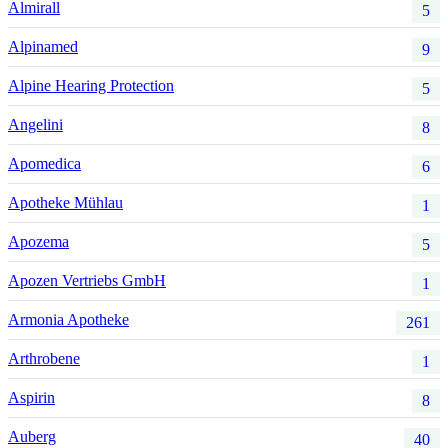
Almirall
5
Alpinamed
9
Alpine Hearing Protection
5
Angelini
8
Apomedica
6
Apotheke Mühlau
1
Apozema
5
Apozen Vertriebs GmbH
1
Armonia Apotheke
261
Arthrobene
1
Aspirin
8
Auberg
40