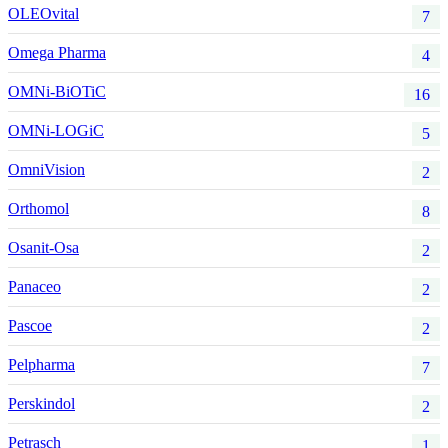
OLEOvital
7
Omega Pharma
4
OMNi-BiOTiC
16
OMNi-LOGiC
5
OmniVision
2
Orthomol
8
Osanit-Osa
2
Panaceo
2
Pascoe
2
Pelpharma
7
Perskindol
2
Petrasch
1