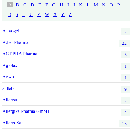
A
B
C
D
E
F
G
H
I
J
K
L
M
N
O
P
R
S
T
U
V
W
X
Y
Z
A. Vogel
2
Adler Pharma
22
AGEPHA Pharma
5
Agiolax
1
Agwa
1
aidlab
9
Allergan
2
Allergika Pharma GmbH
4
AllergoSan
13