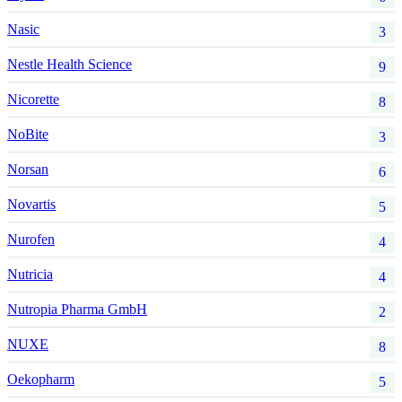
Nasic
3
Nestle Health Science
9
Nicorette
8
NoBite
3
Norsan
6
Novartis
5
Nurofen
4
Nutricia
4
Nutropia Pharma GmbH
2
NUXE
8
Oekopharm
5