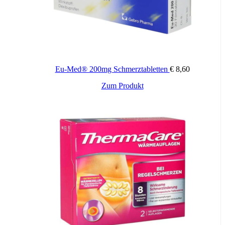
• Sie an 4 oder mehr Migräneanfällen pro Monat leiden
• sich das Muster Ihrer Symptome geändert hat
• Ihre Anfälle häufiger werden, länger andauern oder schwerer sind
oder wenn Sie sich zwischen den Anfällen nicht vollständig erholen
können.
Zusammensetzung
Eu-Med® 200mg Schmerztabletten
€
8,60
Der Wirkstoff ist: Zolmitriptan. 1 Aurasin akut 2,5 mg Tablette
Zum Produkt
enthält 2,5 mg Zolmitriptan.
Die sonstigen Bestandteile sind Mannitol, Maltodextrin,
mikrokristalline Cellulose, Crospovidon Typ A,
Natriumhydrogencarbonat, Citronensäure, hochdisperses
Siliciumdioxid wasserfrei, Saccharin-Natrium, Magnesiumstearat,
Mentholaroma (Maltodextrin, natürliches Menthol, modifizierte
Maisstärke).
Warnhinweis: Nur bei eindeutiger Diagnose einsetzen. Vor
Therapiebeginn andere neurologische Erkrankungen ausschließen.
Bei Personen über 65 Jahren nicht empfohlen. Nicht an Patienten
mit Verdacht auf nicht diagnostizierte Herzkrankheit verabreichen.
Verkehrshinweis.