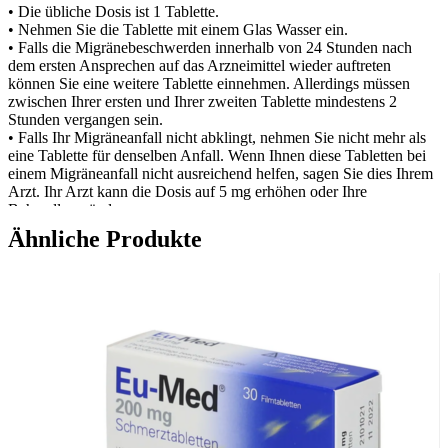
• Die übliche Dosis ist 1 Tablette.
• Nehmen Sie die Tablette mit einem Glas Wasser ein.
• Falls die Migränebeschwerden innerhalb von 24 Stunden nach
dem ersten Ansprechen auf das Arzneimittel wieder auftreten
können Sie eine weitere Tablette einnehmen. Allerdings müssen
zwischen Ihrer ersten und Ihrer zweiten Tablette mindestens 2
Stunden vergangen sein.
• Falls Ihr Migräneanfall nicht abklingt, nehmen Sie nicht mehr als
eine Tablette für denselben Anfall. Wenn Ihnen diese Tabletten bei
einem Migräneanfall nicht ausreichend helfen, sagen Sie dies Ihrem
Arzt. Ihr Arzt kann die Dosis auf 5 mg erhöhen oder Ihre
Behandlung ändern.
Ähnliche Produkte
Nehmen Sie nicht mehr als zwei Dosen pro Tag. Wenn Sie 2,5 mg –
Tabletten anwenden, ist die tägliche Maximaldosis 5 mg. Wenn
Ihnen 5 mg – Tabletten verschrieben wurden, ist die tägliche
Maximaldosis 10 mg.
Patienten mit eingeschränkter Leberfunktion Wenn Sie eine moderat
oder schwer eingeschränkter Leberfunktion haben, dürfen Sie nicht
mehr als eine Tablette zu 2,5 mg innerhalb von 24 Stunden
einnehmen.
Bitte wenden Sie sich an Ihren Arzt, wenn
• Ihre Kopfschmerzen länger als 24 Stunden andauern