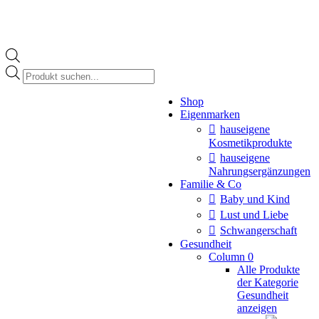
Products
search
Instagram
Shop
page
Eigenmarken
opens
in
hauseigene
new
Kosmetikprodukte
window
hauseigene
Nahrungsergänzungen
Familie & Co
Baby und Kind
Lust und Liebe
Schwangerschaft
Gesundheit
Column 0
Alle Produkte
der Kategorie
Gesundheit
anzeigen