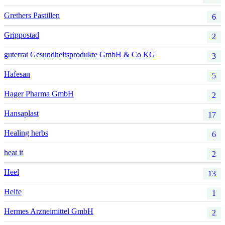
Grethers Pastillen
6
Grippostad
2
guterrat Gesundheitsprodukte GmbH & Co KG
3
Hafesan
5
Hager Pharma GmbH
2
Hansaplast
17
Healing herbs
6
heat it
2
Heel
13
Helfe
1
Hermes Arzneimittel GmbH
2