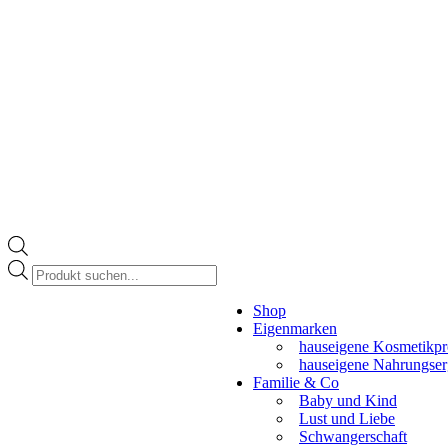
Products
search
Instagram
Shop
page
Eigenmarken
opens
hauseigene Kosmetikpr
in
hauseigene Nahrungse
new
Familie & Co
window
Baby und Kind
Lust und Liebe
Schwangerschaft