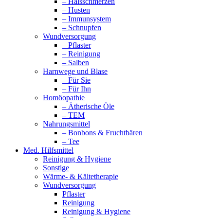
– Halsschmerzen
– Husten
– Immunsystem
– Schnupfen
Wundversorgung
– Pflaster
– Reinigung
– Salben
Harnwege und Blase
– Für Sie
– Für Ihn
Homöopathie
– Ätherische Öle
– TEM
Nahrungsmittel
– Bonbons & Fruchtbären
– Tee
Med. Hilfsmittel
Reinigung & Hygiene
Sonstige
Wärme- & Kältetherapie
Wundversorgung
Pflaster
Reinigung
Reinigung & Hygiene