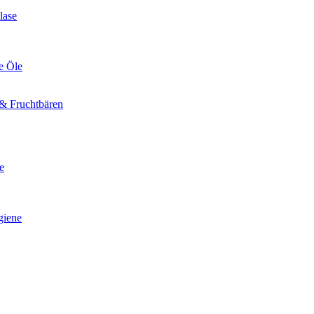
lase
e Öle
& Fruchtbären
e
giene