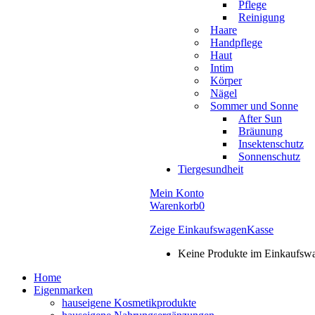
Pflege
Reinigung
Haare
Handpflege
Haut
Intim
Körper
Nägel
Sommer und Sonne
After Sun
Bräunung
Insektenschutz
Sonnenschutz
Tiergesundheit
Mein Konto
Warenkorb
0
Zeige Einkaufswagen
Kasse
Keine Produkte im Einkaufsw
Home
Eigenmarken
hauseigene Kosmetikprodukte