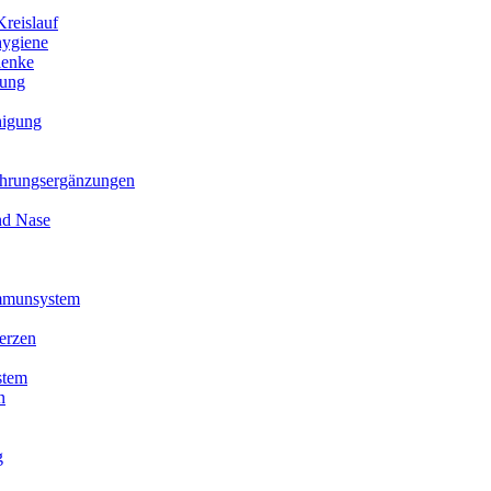
reislauf
ygiene
lenke
ung
higung
hrungsergänzungen
nd Nase
Immunsystem
erzen
stem
n
g