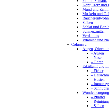
Fit und Schlank
Kopf, Herz und K
Mund und Zahnh
Muskeln und Ge
Raucherentwöhn
Salben
Schlaf und Beru
Schmerzmittel
Verdauung
Vitamine und Na
Column 2
Augen, Ohren u
– Augen
– Nase
– Ohren
Erkältung und 
– Fieber
– Halsschm
– Husten
– Immunsy
– Schnupfe
Wundversorgung
– Pflaster
– Reinigun
– Salben