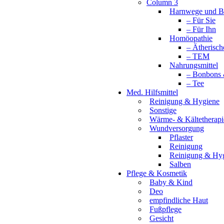
Column 3
Harnwege und B
– Für Sie
– Für Ihn
Homöopathie
– Ätherisch
– TEM
Nahrungsmittel
– Bonbons 
– Tee
Med. Hilfsmittel
Reinigung & Hygiene
Sonstige
Wärme- & Kältetherapi
Wundversorgung
Pflaster
Reinigung
Reinigung & Hy
Salben
Pflege & Kosmetik
Baby & Kind
Deo
empfindliche Haut
Fußpflege
Gesicht