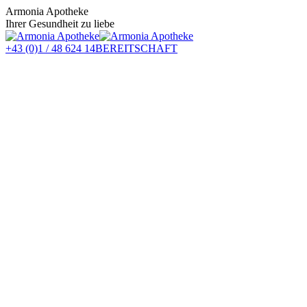
Zum
Armonia Apotheke
Inhalt
Ihrer Gesundheit zu liebe
springen
+43 (0)1 / 48 624 14
BEREITSCHAFT